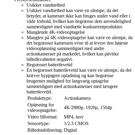
Usikker vandtæthed
Usikker vandtæthed kan være en ulempe, da det
betyder, at kameraet ikke kan bruges under vand eller i
våde forhold, hvilket kan begrænse dets anvendelighed
sammenlignet med vandtætte konkurrentprodukter.
Manglende 4K-videooptagelse
Manglen på 4K-videooptagelse kan være en ulempe, da
det begrænser kameraets evne til at levere den højeste
videoopløsning sammenlignet med andre
actionkameraer på markedet, hvilket kan påvirke
billedkvaliteten negativt.
Begrænset batterilevetid
En begrænset batterilevetid kan være en ulempe, da det
kræver hyppigere opladning og kan begrænse
brugernes mulighed for langvarig optagelse
sammenlignet med actionkameraer med længere
batterilevetid.
Produkttype:
Actionkamera
Opløsning for
4K/2880p, 1920p, 1504p
videooptagelse:
Video filformat:
MP4, insv
Sensortype:
1/2.3 CMOS
Billedstabilisering:
Digital