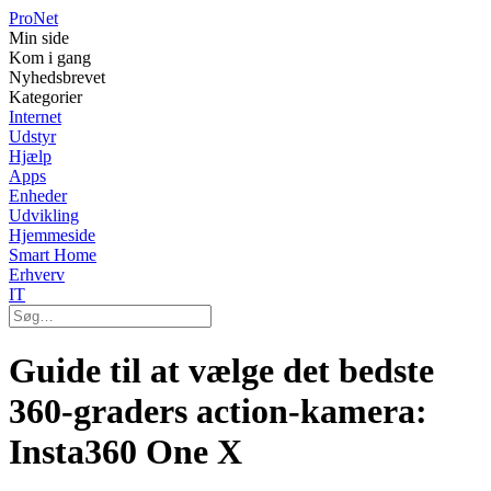
Pro
Net
Min side
Kom i gang
Nyhedsbrevet
Kategorier
Internet
Udstyr
Hjælp
Apps
Enheder
Udvikling
Hjemmeside
Smart Home
Erhverv
IT
Guide til at vælge det bedste
360-graders action-kamera:
Insta360 One X