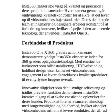
Insta360 lægger stor vægt på kvalitet og præcision i
deres produktionsmetoder. Hvert kamera gennemgår
omhyggelige kvalitetskontroller for at sikre, at det lever
op til virksomhedens høje standarder. Deres dedikerede
team af ingeniører og designere arbejder konstant på at
forbedre og innovere, hvilket afspejles i den avancerede
teknologi, der anvendes i Insta360 One X.
Forbindelse til Produktet
Insta360 One X 360-graders actionkameraet
demonstrerer tydeligt Insta360s ekspertise inden for
360-graders optagelsesteknologi. Med enestående
funktioner som billedstabilisering, HDR-tilstand og
holdbart design viser kameraet virksomhedens
engagement i at levere førsteklasses kvalitetsprodukter
til eventyrlystne brugere overalt.
Innovative tilføjelser som den usynlige selfiestang og
trådløs preview-funktion demonstrerer Insta360s
kreative tilgang til at skabe enestående oplevelser for
deres kunder. Produktet forener avanceret teknologi
med brugervenlighed og holdbarhed, hvilket afspejler
virksomhedens mål om at levere produkter, der går ud