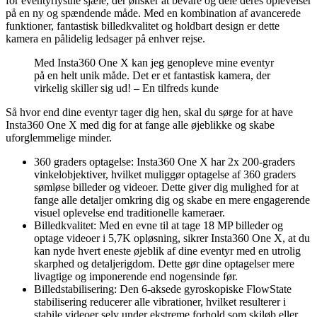
for eventyrlystne sjæle, der ønsker at bevare og dele deres oplevelser
på en ny og spændende måde. Med en kombination af avancerede
funktioner, fantastisk billedkvalitet og holdbart design er dette
kamera en pålidelig ledsager på enhver rejse.
Med Insta360 One X kan jeg genopleve mine eventyr
på en helt unik måde. Det er et fantastisk kamera, der
virkelig skiller sig ud! – En tilfreds kunde
Så hvor end dine eventyr tager dig hen, skal du sørge for at have
Insta360 One X med dig for at fange alle øjeblikke og skabe
uforglemmelige minder.
360 graders optagelse: Insta360 One X har 2x 200-graders
vinkelobjektiver, hvilket muliggør optagelse af 360 graders
sømløse billeder og videoer. Dette giver dig mulighed for at
fange alle detaljer omkring dig og skabe en mere engagerende
visuel oplevelse end traditionelle kameraer.
Billedkvalitet: Med en evne til at tage 18 MP billeder og
optage videoer i 5,7K opløsning, sikrer Insta360 One X, at du
kan nyde hvert eneste øjeblik af dine eventyr med en utrolig
skarphed og detaljerigdom. Dette gør dine optagelser mere
livagtige og imponerende end nogensinde før.
Billedstabilisering: Den 6-aksede gyroskopiske FlowState
stabilisering reducerer alle vibrationer, hvilket resulterer i
stabile videoer selv under ekstreme forhold som skiløb eller