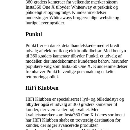
360 graders kameraer fra velkendte mærker såsom
Insta360 One X tilbyder Whiteaway et praktisk og
pålideligt shoppingmiljø. Kundeanmeldelser
understreger Whiteaways brugervenlige website og
hurtige leveringstider.
Punkt1
Punkt1 er en dansk detailhandelskæde med et bredt
udvalg af elektronik og elektroniktilbehør. Med hensyn
til 360 graders kameraer tilbyder Punkt1 et udvalg af
modeller, der imødekommer kundernes behov, herunder
populære valg som Insta360 One X. Kundeanmeldelser
fremhæver Punkt1s venlige personale og enkelte
returneringspolitik.
HiFi Klubben
HiFi Klubben er specialiseret i lyd- og billedudstyr og
tilbyder også et udvalg af 360 graders kameraer til
kunder, der værdsætter høj kvalitet. Med
kvalitetsmærker som Insta360 One X i deres sortiment
har HiFi Klubben skabt en troværdig destination for
kunder, der søger avancerede produkter.