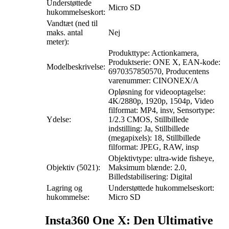
Understøttede
Micro SD
hukommelseskort:
Vandtæt (ned til
maks. antal
Nej
meter):
Produkttype: Actionkamera,
Produktserie: ONE X, EAN-kode:
Modelbeskrivelse:
6970357850570, Producentens
varenummer: CINONEX/A
Opløsning for videooptagelse:
4K/2880p, 1920p, 1504p, Video
filformat: MP4, insv, Sensortype:
Ydelse:
1/2.3 CMOS, Stillbillede
indstilling: Ja, Stillbillede
(megapixels): 18, Stillbillede
filformat: JPEG, RAW, insp
Objektivtype: ultra-wide fisheye,
Objektiv (5021):
Maksimum blænde: 2.0,
Billedstabilisering: Digital
Lagring og
Understøttede hukommelseskort:
hukommelse:
Micro SD
Insta360 One X: Den Ultimative