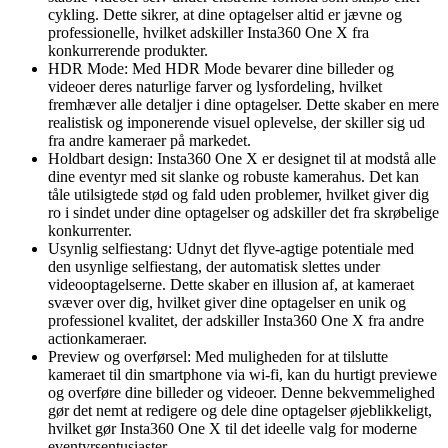
cykling. Dette sikrer, at dine optagelser altid er jævne og
professionelle, hvilket adskiller Insta360 One X fra
konkurrerende produkter.
HDR Mode: Med HDR Mode bevarer dine billeder og
videoer deres naturlige farver og lysfordeling, hvilket
fremhæver alle detaljer i dine optagelser. Dette skaber en mere
realistisk og imponerende visuel oplevelse, der skiller sig ud
fra andre kameraer på markedet.
Holdbart design: Insta360 One X er designet til at modstå alle
dine eventyr med sit slanke og robuste kamerahus. Det kan
tåle utilsigtede stød og fald uden problemer, hvilket giver dig
ro i sindet under dine optagelser og adskiller det fra skrøbelige
konkurrenter.
Usynlig selfiestang: Udnyt det flyve-agtige potentiale med
den usynlige selfiestang, der automatisk slettes under
videooptagelserne. Dette skaber en illusion af, at kameraet
svæver over dig, hvilket giver dine optagelser en unik og
professionel kvalitet, der adskiller Insta360 One X fra andre
actionkameraer.
Preview og overførsel: Med muligheden for at tilslutte
kameraet til din smartphone via wi-fi, kan du hurtigt previewe
og overføre dine billeder og videoer. Denne bekvemmelighed
gør det nemt at redigere og dele dine optagelser øjeblikkeligt,
hvilket gør Insta360 One X til det ideelle valg for moderne
eventyrsentusiaster.