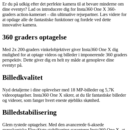
Er du på udkig efter det perfekte kamera til at bevare minderne om
dine eventyr? Lad os introducere dig for Insta360 One X 360-
graders action-kameraet – din ultimative rejsepartner. Læs videre for
at opdage alle de fantastiske funktioner og fordele ved dette
innovative kamera.
360 graders optagelse
Med 2x 200-graders vinkelobjektiver giver Insta360 One X dig
mulighed for at optage videos og billeder i imponerende 360 graders
perspektiv. Dette giver dig en helt ny måde at genopleve dine
eventyr på.
Billedkvalitet
Nyd detaljerne i dine oplevelser med 18 MP-billeder og 5,7K
videooptagelser. Insta360 One X sikrer, at du får fantastiske billeder
og videoer, som fanger hvert eneste øjebliks skønhed.
Billedstabilisering
Glem rystede optagelser. Med den avancerede 6-aksede
gyroskopiske FlowState stabilisering garanterer Insta360 One X, at