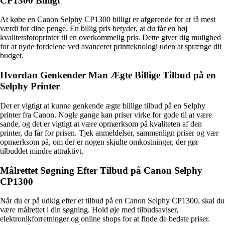
CP1300 Billigt
At købe en Canon Selphy CP1300 billigt er afgørende for at få mest
værdi for dine penge. En billig pris betyder, at du får en høj
kvalitetsfotoprinter til en overkommelig pris. Dette giver dig mulighed
for at nyde fordelene ved avanceret printteknologi uden at sprænge dit
budget.
Hvordan Genkender Man Ægte Billige Tilbud på en
Selphy Printer
Det er vigtigt at kunne genkende ægte billige tilbud på en Selphy
printer fra Canon. Nogle gange kan priser virke for gode til at være
sande, og det er vigtigt at være opmærksom på kvaliteten af den
printer, du får for prisen. Tjek anmeldelser, sammenlign priser og vær
opmærksom på, om der er nogen skjulte omkostninger, der gør
tilbuddet mindre attraktivt.
Målrettet Søgning Efter Tilbud på Canon Selphy
CP1300
Når du er på udkig efter et tilbud på en Canon Selphy CP1300, skal du
være målrettet i din søgning. Hold øje med tilbudsaviser,
elektronikforretninger og online shops for at finde de bedste priser.