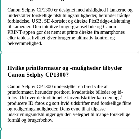
Canon Selphy CP1300 er designet med alsidighed i tankerne og
understøtter forskellige tilslutningsmuligheder, herunder trådløs
forbindelse, USB, SD-kortslot og direkte PictBridge-tilslutning
til kameraer. Den intuitive brugergrænseflade og Canon
PRINT-appen gør det nemt at printe direkte fra smartphones
eller tablets, hvilket giver brugerne ultimativ kontrol og
bekvemmelighed.
Hvilke printformater og -muligheder tilbyder
Canon Selphy CP1300?
Canon Selphy CP1300 understøtter en bred vifte af
printformater, herunder postkort, kvadratiske billeder og id-
fotos. Ud over de traditionelle farveudskrifter kan den også
producere ID-fotos og sort-hvid-udskrifter med forskellige filtre
og redigeringsmuligheder. Dens evne til at tilpasse
udskrivningsindstillinger gør den velegnet til mange forskellige
formål og brugerbehov.