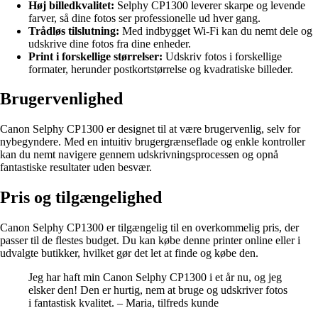
Høj billedkvalitet:
Selphy CP1300 leverer skarpe og levende
farver, så dine fotos ser professionelle ud hver gang.
Trådløs tilslutning:
Med indbygget Wi-Fi kan du nemt dele og
udskrive dine fotos fra dine enheder.
Print i forskellige størrelser:
Udskriv fotos i forskellige
formater, herunder postkortstørrelse og kvadratiske billeder.
Brugervenlighed
Canon Selphy CP1300 er designet til at være brugervenlig, selv for
nybegyndere. Med en intuitiv brugergrænseflade og enkle kontroller
kan du nemt navigere gennem udskrivningsprocessen og opnå
fantastiske resultater uden besvær.
Pris og tilgængelighed
Canon Selphy CP1300 er tilgængelig til en overkommelig pris, der
passer til de flestes budget. Du kan købe denne printer online eller i
udvalgte butikker, hvilket gør det let at finde og købe den.
Jeg har haft min Canon Selphy CP1300 i et år nu, og jeg
elsker den! Den er hurtig, nem at bruge og udskriver fotos
i fantastisk kvalitet. – Maria, tilfreds kunde