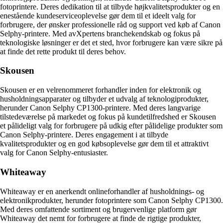
fotoprintere. Deres dedikation til at tilbyde højkvalitetsprodukter og en
enestående kundeserviceoplevelse gør dem til et ideelt valg for
forbrugere, der ønsker professionelle råd og support ved køb af Canon
Selphy-printere. Med avXpertens branchekendskab og fokus på
teknologiske løsninger er det et sted, hvor forbrugere kan være sikre på
at finde det rette produkt til deres behov.
Skousen
Skousen er en velrenommeret forhandler inden for elektronik og
husholdningsapparater og tilbyder et udvalg af teknologiprodukter,
herunder Canon Selphy CP1300-printere. Med deres langvarige
tilstedeværelse på markedet og fokus på kundetilfredshed er Skousen
et pålideligt valg for forbrugere på udkig efter pålidelige produkter som
Canon Selphy-printere. Deres engagement i at tilbyde
kvalitetsprodukter og en god købsoplevelse gør dem til et attraktivt
valg for Canon Selphy-entusiaster.
Whiteaway
Whiteaway er en anerkendt onlineforhandler af husholdnings- og
elektronikprodukter, herunder fotoprintere som Canon Selphy CP1300.
Med deres omfattende sortiment og brugervenlige platform gør
Whiteaway det nemt for forbrugere at finde de rigtige produkter,