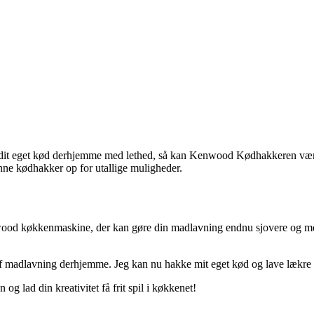
 dit eget kød derhjemme med lethed, så kan Kenwood Kødhakkeren være 
nne kødhakker op for utallige muligheder.
ood køkkenmaskine, der kan gøre din madlavning endnu sjovere og mere k
adlavning derhjemme. Jeg kan nu hakke mit eget kød og lave lækre pøl
ad din kreativitet få frit spil i køkkenet!