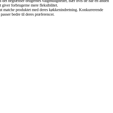
det begrænser brugernes valgmuligheder, især hvis de har en anden
iver forbrugerne mere fleksibilitet.
er at matche produktet med deres køkkenindretning. Konkurrerende
 passer bedre til deres præferencer.