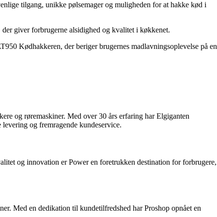
lige tilgang, unikke pølsemager og muligheden for at hakke kød i
er giver forbrugerne alsidighed og kvalitet i køkkenet.
m AT950 Kødhakkeren, der beriger brugernes madlavningsoplevelse på en
kere og røremaskiner. Med over 30 års erfaring har Elgiganten
ge levering og fremragende kundeservice.
itet og innovation er Power en foretrukken destination for forbrugere,
er. Med en dedikation til kundetilfredshed har Proshop opnået en