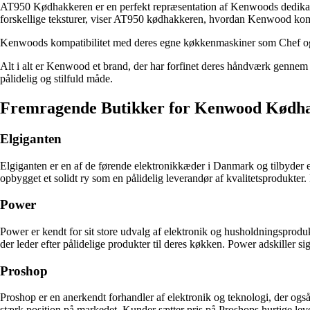
AT950 Kødhakkeren er en perfekt repræsentation af Kenwoods dedikat
forskellige teksturer, viser AT950 kødhakkeren, hvordan Kenwood kombi
Kenwoods kompatibilitet med deres egne køkkenmaskiner som Chef og Ma
Alt i alt er Kenwood et brand, der har forfinet deres håndværk genne
pålidelig og stilfuld måde.
Fremragende Butikker for Kenwood Kødha
Elgiganten
Elgiganten er en af de førende elektronikkæder i Danmark og tilbyder
opbygget et solidt ry som en pålidelig leverandør af kvalitetsprodukte
Power
Power er kendt for sit store udvalg af elektronik og husholdningsprod
der leder efter pålidelige produkter til deres køkken. Power adskiller 
Proshop
Proshop er en anerkendt forhandler af elektronik og teknologi, der og
stærk position på markedet. Kunder sætter pris på Proshops hurtige lev