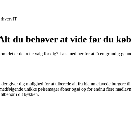
rhverv
IT
lt du behøver at vide før du kø
m det er det rette valg for dig? Læs med her for at få en grundig gen
r giver dig mulighed for at tilberede alt fra hjemmelavede burgere til
Den medfølgende unikke pølsemager åbner også op for endnu flere ma
tilbehør i dit køkken.