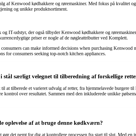
dvalg af Kenwood kødhakkere og røremaskiner. Med fokus på kvalitet og
jening og unikke produktsortiment.
ik og IT-udstyr, der også tilbyder Kenwood kødhakkere og røremaskiner.
rrencedygtige priser er nogle af de nøgleattributter ved Komplett.
ce, consumers can make informed decisions when purchasing Kenwood meat
ons for consumers seeking top-notch kitchen appliances.
l særligt velegnet til tilberedning af forskellige rette
il at tilberede et varieret udvalg af retter, fra hjemmelavede burgere t
 større kontrol over resultatet. Sammen med den inkluderede unikke pøls
de oplevelse af at bruge denne kødkværn?
 det nemt for dig at kontrollere processen fra start til slut. Med en in