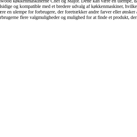
nwood køkkenmaskinerne Chef og Major. Dette kan være en ulempe, da 
dige og kompatible med et bredere udvalg af køkkenmaskiner, hvilket g
ære en ulempe for forbrugere, der foretrækker andre farver eller ønsk
orbrugerne flere valgmuligheder og mulighed for at finde et produkt, der