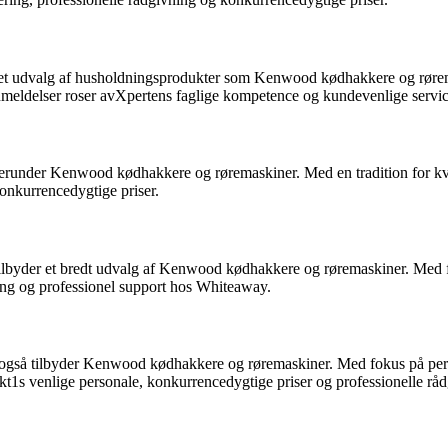
så et udvalg af husholdningsprodukter som Kenwood kødhakkere og rørema
nmeldelser roser avXpertens faglige kompetence og kundevenlige servic
 herunder Kenwood kødhakkere og røremaskiner. Med en tradition for kv
konkurrencedygtige priser.
tilbyder et bredt udvalg af Kenwood kødhakkere og røremaskiner. Med 
ing og professionel support hos Whiteaway.
også tilbyder Kenwood kødhakkere og røremaskiner. Med fokus på perso
t1s venlige personale, konkurrencedygtige priser og professionelle råd