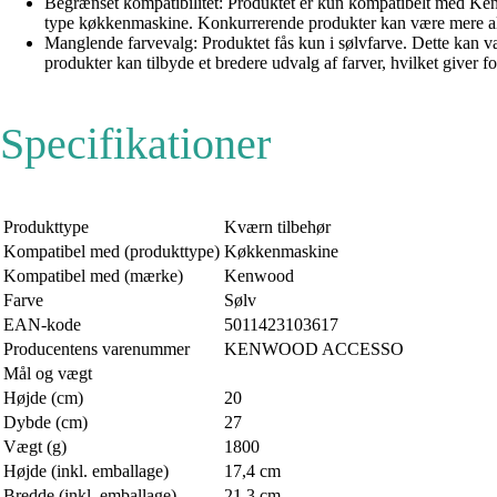
Begrænset kompatibilitet: Produktet er kun kompatibelt med Ke
type køkkenmaskine. Konkurrerende produkter kan være mere alsi
Manglende farvevalg: Produktet fås kun i sølvfarve. Dette kan v
produkter kan tilbyde et bredere udvalg af farver, hvilket giver f
Specifikationer
Produkttype
Kværn tilbehør
Kompatibel med (produkttype)
Køkkenmaskine
Kompatibel med (mærke)
Kenwood
Farve
Sølv
EAN-kode
5011423103617
Producentens varenummer
KENWOOD ACCESSO
Mål og vægt
Højde (cm)
20
Dybde (cm)
27
Vægt (g)
1800
Højde (inkl. emballage)
17,4 cm
Bredde (inkl. emballage)
21,3 cm