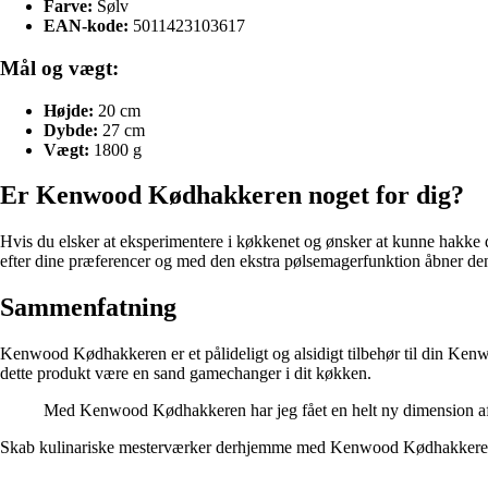
Farve:
Sølv
EAN-kode:
5011423103617
Mål og vægt:
Højde:
20 cm
Dybde:
27 cm
Vægt:
1800 g
Er Kenwood Kødhakkeren noget for dig?
Hvis du elsker at eksperimentere i køkkenet og ønsker at kunne hakke
efter dine præferencer og med den ekstra pølsemagerfunktion åbner de
Sammenfatning
Kenwood Kødhakkeren er et pålideligt og alsidigt tilbehør til din Kenw
dette produkt være en sand gamechanger i dit køkken.
Med Kenwood Kødhakkeren har jeg fået en helt ny dimension af m
Skab kulinariske mesterværker derhjemme med Kenwood Kødhakkeren og l