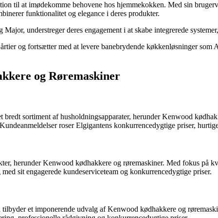
ion til at imødekomme behovene hos hjemmekokken. Med sin brugerven
nerer funktionalitet og elegance i deres produkter.
jor, understreger deres engagement i at skabe integrerede systemer, d
m årtier og fortsætter med at levere banebrydende køkkenløsninger so
kkere og Røremaskiner
 et bredt sortiment af husholdningsapparater, herunder Kenwood kødhak
r. Kundeanmeldelser roser Elgigantens konkurrencedygtige priser, hurti
ukter, herunder Kenwood kødhakkere og røremaskiner. Med fokus på kval
sig med sit engagerede kundeserviceteam og konkurrencedygtige priser.
så tilbyder et imponerende udvalg af Kenwood kødhakkere og røremaskin
ering, professionelle rådgivning og konkurrencedygtige priser.