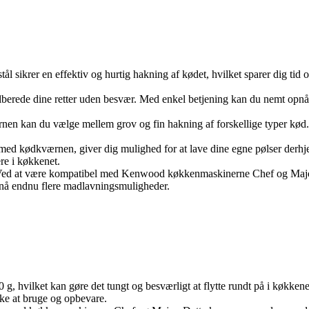
 sikrer en effektiv og hurtig hakning af kødet, hvilket sparer dig tid o
tilberede dine retter uden besvær. Med enkel betjening kan du nemt opnå
rnen kan du vælge mellem grov og fin hakning af forskellige typer kød. D
ed kødkværnen, giver dig mulighed for at lave dine egne pølser derhje
ere i køkkenet.
d at være kompatibel med Kenwood køkkenmaskinerne Chef og Major 
pnå endnu flere madlavningsmuligheder.
g, hvilket kan gøre det tungt og besværligt at flytte rundt på i køkken
ke at bruge og opbevare.