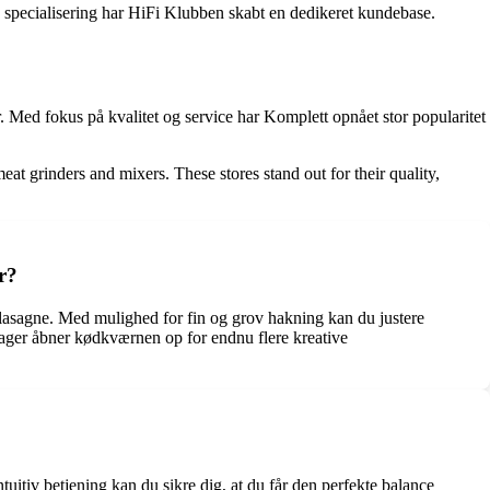
 specialisering har HiFi Klubben skabt en dedikeret kundebase.
 Med fokus på kvalitet og service har Komplett opnået stor popularitet
 grinders and mixers. These stores stand out for their quality,
r?
il lasagne. Med mulighed for fin og grov hakning kan du justere
emager åbner kødkværnen op for endnu flere kreative
tuitiv betjening kan du sikre dig, at du får den perfekte balance