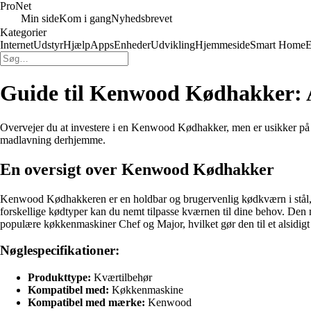
Pro
Net
Min side
Kom i gang
Nyhedsbrevet
Kategorier
Internet
Udstyr
Hjælp
Apps
Enheder
Udvikling
Hjemmeside
Smart Home
E
Guide til Kenwood Kødhakker: A
Overvejer du at investere i en Kenwood Kødhakker, men er usikker på o
madlavning derhjemme.
En oversigt over Kenwood Kødhakker
Kenwood Kødhakkeren er en holdbar og brugervenlig kødkværn i stål, de
forskellige kødtyper kan du nemt tilpasse kværnen til dine behov. 
populære køkkenmaskiner Chef og Major, hvilket gør den til et alsidigt 
Nøglespecifikationer:
Produkttype:
Kværtilbehør
Kompatibel med:
Køkkenmaskine
Kompatibel med mærke:
Kenwood