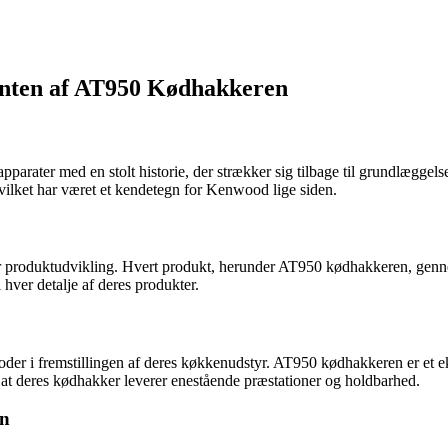
nten af AT950 Kødhakkeren
pparater med en stolt historie, der strækker sig tilbage til grundlægg
hvilket har været et kendetegn for Kenwood lige siden.
for produktudvikling. Hvert produkt, herunder AT950 kødhakkeren, gennemg
hver detalje af deres produkter.
der i fremstillingen af deres køkkenudstyr. AT950 kødhakkeren er et e
at deres kødhakker leverer enestående præstationer og holdbarhed.
en