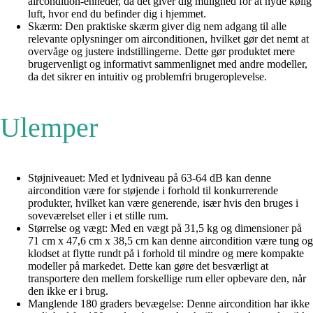
aircondition-enheder, da det giver dig mulighed for at nyde kølig
luft, hvor end du befinder dig i hjemmet.
Skærm: Den praktiske skærm giver dig nem adgang til alle
relevante oplysninger om airconditionen, hvilket gør det nemt at
overvåge og justere indstillingerne. Dette gør produktet mere
brugervenligt og informativt sammenlignet med andre modeller,
da det sikrer en intuitiv og problemfri brugeroplevelse.
Ulemper
Støjniveauet: Med et lydniveau på 63-64 dB kan denne
aircondition være for støjende i forhold til konkurrerende
produkter, hvilket kan være generende, især hvis den bruges i
soveværelset eller i et stille rum.
Størrelse og vægt: Med en vægt på 31,5 kg og dimensioner på
71 cm x 47,6 cm x 38,5 cm kan denne aircondition være tung og
klodset at flytte rundt på i forhold til mindre og mere kompakte
modeller på markedet. Dette kan gøre det besværligt at
transportere den mellem forskellige rum eller opbevare den, når
den ikke er i brug.
Manglende 180 graders bevægelse: Denne aircondition har ikke