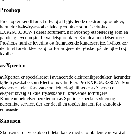
Proshop
Proshop er kendt for sit udvalg af højtydende elektronikprodukter,
herunder køle-fryseskabe. Med produkter som Electrolux
EXP26U338CW i deres sortiment, har Proshop etableret sig som en
pålidelig leverandør af kvalitetsprodukter. Kundeanmeldelser roser
Proshops hurtige levering og fremragende kundeservice, hvilket gør
det til et foretrukket valg for forbrugere, der ønsker pålidelighed og
kvalitet.
avXperten
avXperten er specialiseret i avancerede elektronikprodukter, herunder
køle-fryseskabe som Electrolux ChillFlex Pro EXP26U338CW. Som
eksperter inden for avanceret teknologi, tilbyder avXperten et
ekspertudvalg af køle-fryseskabe til krævende forbrugere.
Kundeanmeldelser beretter om avXpertens specialistviden og
personlige service, der gør det til en topdestination for teknologi-
entusiaster.
Skousen
Skousen er en veletableret detailkæde med et omfattende udvalg af