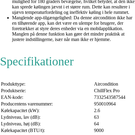
mulighed for 180 graders bevægelse, hvilket betyder, at den ikke
kan sprede kølingen jævnt i et større rum. Dette kan resultere i
ujævn temperaturfordeling og ineffektiv køling i hele rummet.
Manglende app-tilgængelighed: Da denne aircondition ikke har
en tilhørende app, kan det være en ulempe for brugere, der
foretrækker at styre deres enheder via en mobilapplikation.
Manglen på denne funktion kan gøre det mindre praktisk at
justere indstillingerne, især når man ikke er hjemme.
Specifikationer
Produkttype:
Aircondition
Produktserie:
ChillFlex Pro
EAN-kode:
7332543587544
Producentens varenummer:
950010964
Kølekapacitet (kW):
2.6
Lydniveau, lav (dB):
63
Lydniveau, høj (dB):
64
Kølekapacitet (BTU/t):
9000