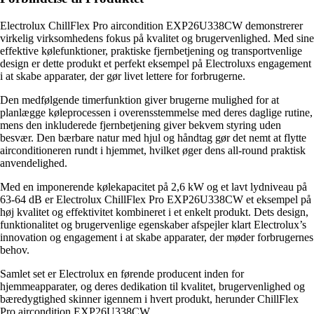
Electrolux ChillFlex Pro aircondition EXP26U338CW demonstrerer
virkelig virksomhedens fokus på kvalitet og brugervenlighed. Med sine
effektive kølefunktioner, praktiske fjernbetjening og transportvenlige
design er dette produkt et perfekt eksempel på Electroluxs engagement
i at skabe apparater, der gør livet lettere for forbrugerne.
Den medfølgende timerfunktion giver brugerne mulighed for at
planlægge køleprocessen i overensstemmelse med deres daglige rutine,
mens den inkluderede fjernbetjening giver bekvem styring uden
besvær. Den bærbare natur med hjul og håndtag gør det nemt at flytte
airconditioneren rundt i hjemmet, hvilket øger dens all-round praktisk
anvendelighed.
Med en imponerende kølekapacitet på 2,6 kW og et lavt lydniveau på
63-64 dB er Electrolux ChillFlex Pro EXP26U338CW et eksempel på
høj kvalitet og effektivitet kombineret i et enkelt produkt. Dets design,
funktionalitet og brugervenlige egenskaber afspejler klart Electrolux’s
innovation og engagement i at skabe apparater, der møder forbrugernes
behov.
Samlet set er Electrolux en førende producent inden for
hjemmeapparater, og deres dedikation til kvalitet, brugervenlighed og
bæredygtighed skinner igennem i hvert produkt, herunder ChillFlex
Pro aircondition EXP26U338CW.