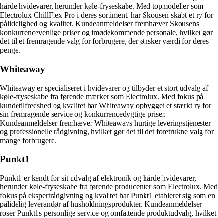
hårde hvidevarer, herunder køle-fryseskabe. Med topmodeller som
Electrolux ChillFlex Pro i deres sortiment, har Skousen skabt et ry for
pålidelighed og kvalitet. Kundeanmeldelser fremhæver Skousens
konkurrencevenlige priser og imødekommende personale, hvilket gør
det til et fremragende valg for forbrugere, der ønsker værdi for deres
penge.
Whiteaway
Whiteaway er specialiseret i hvidevarer og tilbyder et stort udvalg af
køle-fryseskabe fra førende mærker som Electrolux. Med fokus på
kundetilfredshed og kvalitet har Whiteaway opbygget et stærkt ry for
sin fremragende service og konkurrencedygtige priser.
Kundeanmeldelser fremhæver Whiteaways hurtige leveringstjenester
og professionelle rådgivning, hvilket gør det til det foretrukne valg for
mange forbrugere.
Punkt1
Punkt1 er kendt for sit udvalg af elektronik og hårde hvidevarer,
herunder køle-fryseskabe fra førende producenter som Electrolux. Med
fokus på ekspertrådgivning og kvalitet har Punkt1 etableret sig som en
pålidelig leverandør af husholdningsprodukter. Kundeanmeldelser
roser Punkt1s personlige service og omfattende produktudvalg, hvilket