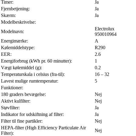
Timer:
Ja
Fjernbetjening:
Ja
Skærm:
Ja
Modelbeskrivelse:
Electrolux
Modelnavn:
950010964
Energimærke:
A
Kølemiddelstype:
R290
EER:
2.6
Energiforbrug (kWh pr. 60 minutter):
1
Vægt kølemiddel (g):
0.2
Temperaturskala i celsius (fra-til):
16 – 32
Lavest mulige rumtemperatur:
5
Funktioner:
180 graders bevægelse:
Nej
Aktivt kulfilter:
Nej
Støvfilter:
Ja
Indikator for udskiftning af filter:
Ja
Filter til fine partikler:
Nej
HEPA-filter (High Efficiency Particulate Air
Nej
Filter):