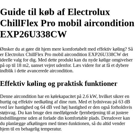
Guide til køb af Electrolux
ChillFlex Pro mobil aircondition
EXP26U338CW
Ønsker du at gøre dit hjem mere komfortabelt med effektiv køling? Så
er Electrolux ChillFlex Pro mobil aircondition EXP26U338CW det
ideelle valg for dig. Med dette produkt kan du nyde kølige omgivelser
på op til 18 m2, uanset vejret udenfor. Læs videre for at få et dybere
indblik i dette avancerede aircondition.
Effektiv køling og praktisk funktioner
Denne aircondition har en kølekapacitet på 2.6 kW, hvilket sikrer en
hurtig og effektiv nedkøling af dine rum. Med et lydniveau på 63 dB
ved lav hastighed og 64 dB ved høj hastighed er den også forholdsvis
støjsvag. Du kan bruge den medfølgende fjernbetjening til at justere
indstillingerne uden at forlade din komfortable plads. Derudover kan
du planlægge afkølingen med timer-funktionen, så du altid vender
hjem til en behagelig temperatur.