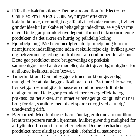
Effektive kølefunktioner: Denne aircondition fra Electrolux,
ChillFlex Pro EXP26U338CW, tilbyder effektive
kølefunktioner, der hurtigt og effektivt nedkøler rummet, hvilket
gør det ideelt til at skabe et behageligt indeklima, selv på varme
dage. Dette gør produktet overlegent i forhold til konkurrerende
produkter, da det sikrer en hurtig og pålidelig køling.
Fjernbetjening: Med den medfølgende fjernbetjening kan du
nemt justere indstillingerne uden at skulle rejse dig, hvilket giver
dig bekvemmelighed og kontrol over airconditionen fra afstand.
Dette gør produktet mere brugervenligt og praktisk
sammenlignet med andre modeller, da det giver dig mulighed for
at tilpasse kølingen uden besvær.
Timerfunktion: Den indbyggede timer-funktion giver dig
mulighed for at planlægge afkølingen op til 24 timer i forvejen,
hvilket gør det muligt at tilpasse airconditionens drift til din
daglige rutine. Dette gør produktet mere energieffektivt og
praktisk, da det sikrer, at rummet er behageligt køligt, når du har
brug for det, samtidig med at det sparer energi ved at undgå
unødvendig drift.
Bærbarhed: Med hjul og et bærehåndtag er denne aircondition
let at transportere rundt i hjemmet, hvilket giver dig mulighed for
at flytte den fra rum til rum efter behov. Denne bærbarhed gør
produktet mere alsidigt og praktisk i forhold til stationære