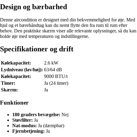
Design og bærbarhed
Denne aircondition er designet med din bekvemmelighed for øje. Med
hjul og et bærehåndtag kan du nemt flytte den fra rum til rum efter
behov. Den praktiske skærm viser alle relevante oplysninger, så du kan
holde øje med temperaturen og indstillingerne.
Specifikationer og drift
Kølekapacitet:
2.6 kW
Lydniveau (lav/høj):
63/64 dB
Kølekapacitet:
9000 BTU/t
Timer:
Ja (24 timer)
Skærm:
Ja
Funktioner
180 graders bevægelse:
Nej
Støvfilter:
Ja
Nat-modus:
Ja (dæmpbar)
Fjernbetjening:
Ja