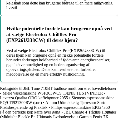
køleskab som dette kan brugerne bidrage til en mere miljøvenlig
livsstil.
Hvilke potentielle fordele kan brugerne opnå ved
at vælge Electrolux Chillflex Pro
(EXP26U338CW) til deres hjem?
Ved at vælge Electrolux Chillflex Pro (EXP26U338CW) til
deres hjem kan brugerne opnå en række potentielle fordele,
herunder forlænget holdbarhed af fødevarer, energibesparelser,
øget bekvemmelighed og en bedre organisering af
opbevaringspladsen. Dette kan resultere i en forbedret
madoplevelse og en mere effektiv husholdning.
Købsguide til JBL Tune 710BT trådløse rundt-om-øret hovedtelefoner
•
Miele vaskemaskine WSF363WCS TÆNK TESTVINDER
•
Lavazza Qualita ORO kaffebønner 2055
•
Siemens espressomaskine
EQ9 TI921309RW (sort)
•
Alt om Udtrækkelig Tørresnor Sort:
Pladsbesparende og Praktisk
•
Philips espressomaskine EP324350 –
Få den perfekte kop kaffe hver gang
•
JBL Charge 4 Trådløs Højttaler
(Midnight Black): En Ultimativ Lydoplevelse
•
Garmin Fenix 7X