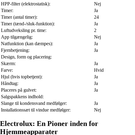
HPP-filter (elektrostatisk):
Nej
Timer:
Ja
Timer (antal timer):
24
Timer (tænd-/sluk-funktion):
Ja
Luftudveksling pr. time:
2
App tilgængelig:
Nej
Natfunktion (kan dæmpes):
Ja
Fjernbetjening:
Ja
Design, form og placering:
Skærm:
Ja
Farve:
Hvid
Hjul (hvis topbetjent):
Ja
Håndtag:
Ja
Placeres på gulvet:
Ja
Salgspakkens indhold:
Slange til kondensvand medfølger:
Ja
Installationssæt til vindue medfølger:
Nej
Electrolux: En Pioner inden for
Hjemmeapparater