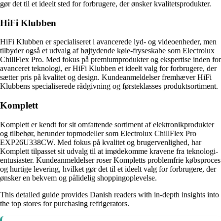
gør det til et ideelt sted for forbrugere, der ønsker kvalitetsprodukter.
HiFi Klubben
HiFi Klubben er specialiseret i avancerede lyd- og videoenheder, men
tilbyder også et udvalg af højtydende køle-fryseskabe som Electrolux
ChillFlex Pro. Med fokus på premiumprodukter og ekspertise inden for
avanceret teknologi, er HiFi Klubben et ideelt valg for forbrugere, der
sætter pris på kvalitet og design. Kundeanmeldelser fremhæver HiFi
Klubbens specialiserede rådgivning og førsteklasses produktsortiment.
Komplett
Komplett er kendt for sit omfattende sortiment af elektronikprodukter
og tilbehør, herunder topmodeller som Electrolux ChillFlex Pro
EXP26U338CW. Med fokus på kvalitet og brugervenlighed, har
Komplett tilpasset sit udvalg til at imødekomme kravene fra teknologi-
entusiaster. Kundeanmeldelser roser Kompletts problemfrie købsproces
og hurtige levering, hvilket gør det til et ideelt valg for forbrugere, der
ønsker en bekvem og pålidelig shoppingoplevelse.
This detailed guide provides Danish readers with in-depth insights into
the top stores for purchasing refrigerators.