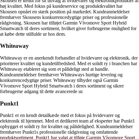
Skousen er kendt for sit udvalg af hvidevarer og elektronikprodukter af
høj kvalitet. Med fokus på kundeservice og produktkvalitet har
Skousen opnået en stærk position på markedet. Kundeanmeldelser
fremhæver Skousens konkurrencedygtige priser og professionelle
rådgivning. Skousen har tilføjet Garmin Vívomove Sport Hybrid
Smartwatch til deres sortiment, hvilket giver forbrugerne mulighed for
at købe dette stilfulde ur hos dem.
Whiteaway
Whiteaway er en anerkendt forhandler af hvidevarer og elektronik, der
prioriterer kvalitet og kundetilfredshed. Med et solidt ry i branchen har
Whiteaway etableret sig som et pålideligt sted at handle.
Kundeanmeldelser fremhæver Whiteaways hurtige levering og
konkurrencedygtige priser. Whiteaway tilbyder også Garmin
Vívomove Sport Hybrid Smartwatch i deres sortiment og sikrer
forbrugerne adgang til dette avancerede ur.
Punkt1
Punkt1 er en kendt detailkæde med et fokus på hvidevarer og
elektronik til hjemmet. Med et dedikeret team af eksperter har Punkt1
opbygget et solidt ry for kvalitet og pålidelighed. Kundeanmeldelser
fremhæver Punkt1s professionelle rådgivning og omfattende
produktsortiment. Punkt1 har valgt at tilføje Garmin Vívomove Sport