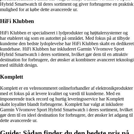
Hybrid Smartwatch til deres sortiment og giver forbrugerne en praktisk
mulighed for at købe dette avancerede ur.
HiFi Klubben
HiFi Klubben er specialiseret i lydprodukter og højttalersystemer og
har etableret sig som en autoritet på området. Med fokus på at tilbyde
kunderne den bedste lydoplevelse har HiFi Klubben skabt en dedikeret
kundebase. HiFi Klubben har inkluderet Garmin Vívomove Sport
Hybrid Smartwatch i deres sortiment, hvilket gør dem til en attraktiv
destination for forbrugere, der ønsker at kombinere avanceret teknologi
med stilfuldt design.
Komplett
Komplett er en velrenommeret onlineforhandler af elektronikprodukter
med et fokus på at levere kvalitet og værdi til kunderne. Med en
imponerende track record og hurtig leveringsservice har Komplett
skabt loyalitet blandt forbrugerne. Komplett har valgt at inkludere
Garmin Vívomove Sport Hybrid Smartwatch i deres sortiment, hvilket
gør dem til en ideel destination for forbrugere, der ønsker let adgang til
dette avancerede ur.
Guide: Sådan finder du den bedste pris på