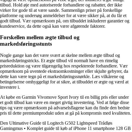
tilbud. Hold øje med autoriserede forhandlere og rabatter, der ikke
virker for gode til at være sande. Sammenlign priser på forskellige
platforme og undersøg anmeldelser for at være sikker på, at du får et
godt tilbud. Vær opmærksom på, om tilbuddet inkluderer garantier og
kundeservice, da dette også kan være afgørende faktorer.
Forskellen mellem ægte tilbud og
markedsføringsstunts
Nogle gange kan det være svært at skelne mellem ægte tilbud og
markedsføringstricks. Et ægte tilbud vil normalt have en rimelig
prisreduktion og være tilgængelig hos respekterede forhandlere. Vær
opmærksom på uventede ekstraomkostninger eller skjulte gebyrer, da
dette kan være tegn på et markedsføringssnørkle. Læs vilkårene og
betingelserne omhyggeligt for at sikre, at tilbuddet er ægte og værd at
investere i.
At købe en Garmin Vivomove Sport Ivory til en billig pris eller under
et godt tilbud kan være en meget givtig investering. Ved at følge disse
tips og være opmærksom på advarselsflagene kan du finde den bedste
pris til dette premiumprodukt uden at gå på kompromis med kvaliteten.
Den Ultimative Guide til Logitech G502 Lightspeed Trådløs
Gamingmus
•
Komplet guide til køb af iPhone 11 smartphone 128 GB