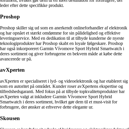
sortiment, hvilket gør dem til en ideel destination for forbrugere, der
leder efter dette specifikke produkt.
Proshop
Proshop skiller sig ud som en anerkendt onlineforhandler af elektronik
og har opnået et stærkt omdømme for sin pålidelighed og effektive
leveringsservice. Med en dedikation til at tilbyde kunderne de nyeste
teknologiprodukter har Proshop skabt en loyale følgeskare. Proshop
har også inkorporeret Garmin Vívomove Sport Hybrid Smartwatch i
deres sortiment og giver forbrugerne en bekvem måde at købe dette
avancerede ur på.
avXperten
avXperten er specialiseret i lyd- og videoelektronik og har etableret sig
som en autoritet på området. Kunder roser avXpertens ekspertise og
tilfredshedsgaranti. Med fokus på at tilbyde topkvalitetsprodukter har
avXperten valgt at inkludere Garmin Vívomove Sport Hybrid
Smartwatch i deres sortiment, hvilket gør dem til et must-visit for
forbrugere, der ønsker at erhverve dette elegante ur.
Skousen