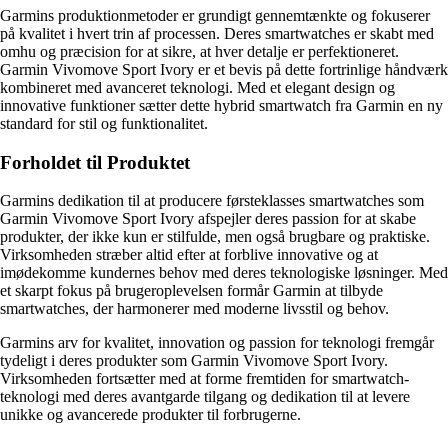
Garmins produktionmetoder er grundigt gennemtænkte og fokuserer
på kvalitet i hvert trin af processen. Deres smartwatches er skabt med
omhu og præcision for at sikre, at hver detalje er perfektioneret.
Garmin Vivomove Sport Ivory er et bevis på dette fortrinlige håndværk
kombineret med avanceret teknologi. Med et elegant design og
innovative funktioner sætter dette hybrid smartwatch fra Garmin en ny
standard for stil og funktionalitet.
Forholdet til Produktet
Garmins dedikation til at producere førsteklasses smartwatches som
Garmin Vivomove Sport Ivory afspejler deres passion for at skabe
produkter, der ikke kun er stilfulde, men også brugbare og praktiske.
Virksomheden stræber altid efter at forblive innovative og at
imødekomme kundernes behov med deres teknologiske løsninger. Med
et skarpt fokus på brugeroplevelsen formår Garmin at tilbyde
smartwatches, der harmonerer med moderne livsstil og behov.
Garmins arv for kvalitet, innovation og passion for teknologi fremgår
tydeligt i deres produkter som Garmin Vivomove Sport Ivory.
Virksomheden fortsætter med at forme fremtiden for smartwatch-
teknologi med deres avantgarde tilgang og dedikation til at levere
unikke og avancerede produkter til forbrugerne.