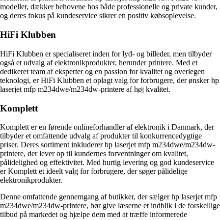
modeller, dækker behovene hos både professionelle og private kunder,
og deres fokus på kundeservice sikrer en positiv købsoplevelse.
HiFi Klubben
HiFi Klubben er specialiseret inden for lyd- og billeder, men tilbyder
også et udvalg af elektronikprodukter, herunder printere. Med et
dedikeret team af eksperter og en passion for kvalitet og overlegen
teknologi, er HiFi Klubben et oplagt valg for forbrugere, der ønsker hp
laserjet mfp m234dwe/m234dw-printere af høj kvalitet.
Komplett
Komplett er en førende onlineforhandler af elektronik i Danmark, der
tilbyder et omfattende udvalg af produkter til konkurrencedygtige
priser. Deres sortiment inkluderer hp laserjet mfp m234dwe/m234dw-
printere, der lever op til kundernes forventninger om kvalitet,
pålidelighed og effektivitet. Med hurtig levering og god kundeservice
er Komplett et ideelt valg for forbrugere, der søger pålidelige
elektronikprodukter.
Denne omfattende gennemgang af butikker, der sælger hp laserjet mfp
m234dwe/m234dw-printere, bør give læserne et indblik i de forskellige
tilbud på markedet og hjælpe dem med at træffe informerede