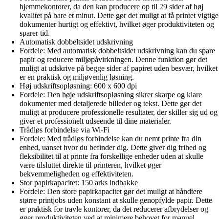
hjemmekontorer, da den kan producere op til 29 sider af høj
kvalitet på bare et minut. Dette gør det muligt at få printet vigtige
dokumenter hurtigt og effektivt, hvilket øger produktiviteten og
sparer tid.
Automatisk dobbeltsidet udskrivning
Fordele: Med automatisk dobbeltsidet udskrivning kan du spare
papir og reducere miljøpåvirkningen. Denne funktion gør det
muligt at udskrive på begge sider af papiret uden besvær, hvilket
er en praktisk og miljøvenlig løsning.
Høj udskriftsopløsning: 600 x 600 dpi
Fordele: Den høje udskriftsopløsning sikrer skarpe og klare
dokumenter med detaljerede billeder og tekst. Dette gør det
muligt at producere professionelle resultater, der skiller sig ud og
giver et professionelt udseende til dine materialer.
Trådløs forbindelse via Wi-Fi
Fordele: Med trådløs forbindelse kan du nemt printe fra din
enhed, uanset hvor du befinder dig. Dette giver dig frihed og
fleksibilitet til at printe fra forskellige enheder uden at skulle
være tilsluttet direkte til printeren, hvilket øger
bekvemmeligheden og effektiviteten.
Stor papirkapacitet: 150 arks indbakke
Fordele: Den store papirkapacitet gør det muligt at håndtere
større printjobs uden konstant at skulle genopfylde papir. Dette
er praktisk for travle kontorer, da det reducerer afbrydelser og
øger produktiviteten ved at minimere behovet for manuel