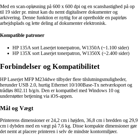
Med en scan-opløsning på 600 x 600 dpi og en scanshastighed på op
til 19 sider pr. minut kan du nemt digitalisere dokumenter og
arkivering. Denne funktion er nyttig for at opretholde en papirløs
arbejdsplads og lette deling af dokumenter elektronisk.
Kompatible patroner
HP 135A sort Laserjet tonerpatron, W1350A (~1.100 sider)
HP 135X sort Laserjet tonerpatron, W1350X (~2.400 sider)
Forbindelser og Kompatibilitet
HP Laserjet MFP M234dwe tilbyder flere tilslutningsmuligheder,
herunder USB 2.0, hurtig Ethernet 10/100Base-Tx netværksport og
trådløs 802.11 b/g/n. Den er kompatibel med Windows 10 og
understøtter betjening via iOS-appen.
Mål og Vægt
Printerens dimensioner er 24,2 cm i højden, 36,8 cm i bredden og 29,9
cm i dybden med en vægt på 7,6 kg. Disse kompakte dimensioner gør
det nemt at placere printeren i selv de mindste kontormiljøer.