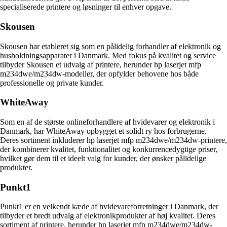
specialiserede printere og løsninger til enhver opgave.
Skousen
Skousen har etableret sig som en pålidelig forhandler af elektronik og
husholdningsapparater i Danmark. Med fokus på kvalitet og service
tilbyder Skousen et udvalg af printere, herunder hp laserjet mfp
m234dwe/m234dw-modeller, der opfylder behovene hos både
professionelle og private kunder.
WhiteAway
Som en af de største onlineforhandlere af hvidevarer og elektronik i
Danmark, har WhiteAway opbygget et solidt ry hos forbrugerne.
Deres sortiment inkluderer hp laserjet mfp m234dwe/m234dw-printere,
der kombinerer kvalitet, funktionalitet og konkurrencedygtige priser,
hvilket gør dem til et ideelt valg for kunder, der ønsker pålidelige
produkter.
Punkt1
Punkt1 er en velkendt kæde af hvidevareforretninger i Danmark, der
tilbyder et bredt udvalg af elektronikprodukter af høj kvalitet. Deres
sortiment af printere, herunder hp laserjet mfp m234dwe/m234dw-