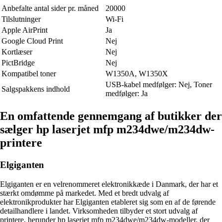
Anbefalte antal sider pr. måned
20000
Tilslutninger
Wi-Fi
Apple AirPrint
Ja
Google Cloud Print
Nej
Kortlæser
Nej
PictBridge
Nej
Kompatibel toner
W1350A, W1350X
USB-kabel medfølger: Nej, Toner
Salgspakkens indhold
medfølger: Ja
En omfattende gennemgang af butikker der
sælger hp laserjet mfp m234dwe/m234dw-
printere
Elgiganten
Elgiganten er en velrenommeret elektronikkæde i Danmark, der har et
stærkt omdømme på markedet. Med et bredt udvalg af
elektronikprodukter har Elgiganten etableret sig som en af de førende
detailhandlere i landet. Virksomheden tilbyder et stort udvalg af
printere, herunder hp laserjet mfp m234dwe/m234dw-modeller, der