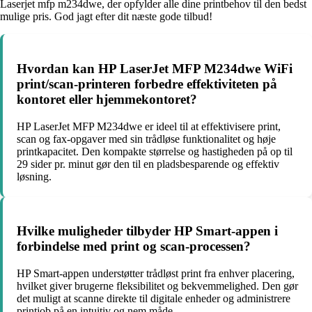
Laserjet mfp m234dwe, der opfylder alle dine printbehov til den bedst
mulige pris. God jagt efter dit næste gode tilbud!
Hvordan kan HP LaserJet MFP M234dwe WiFi
print/scan-printeren forbedre effektiviteten på
kontoret eller hjemmekontoret?
HP LaserJet MFP M234dwe er ideel til at effektivisere print,
scan og fax-opgaver med sin trådløse funktionalitet og høje
printkapacitet. Den kompakte størrelse og hastigheden på op til
29 sider pr. minut gør den til en pladsbesparende og effektiv
løsning.
Hvilke muligheder tilbyder HP Smart-appen i
forbindelse med print og scan-processen?
HP Smart-appen understøtter trådløst print fra enhver placering,
hvilket giver brugerne fleksibilitet og bekvemmelighed. Den gør
det muligt at scanne direkte til digitale enheder og administrere
printjob på en intuitiv og nem måde.