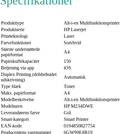
Specifikationer
Produkttype
Alt-i-en Multifunktionsprinter
Produktserie
HP Laserjet
Printteknologi
Laser
Farvefunktioner
Sort/hvid
Største understøttede
A4
papirformat
Papirskuffekapacitet
150
Betjening via app
iOS
Duplex Printing (dobbeltsidet
Automatisk
udskrivning)
Type blæk
Toner
Maks. papirformat
A4
Modelbeskrivelse
Alt-i-en Multifunktionsprinter
Modelnavn
HP M234DWE
Leverandørens farve
Grå
Smart-kategori
Smart Printer
EAN-kode
0194850827754
Producentens varenummer
6GW99E#B19