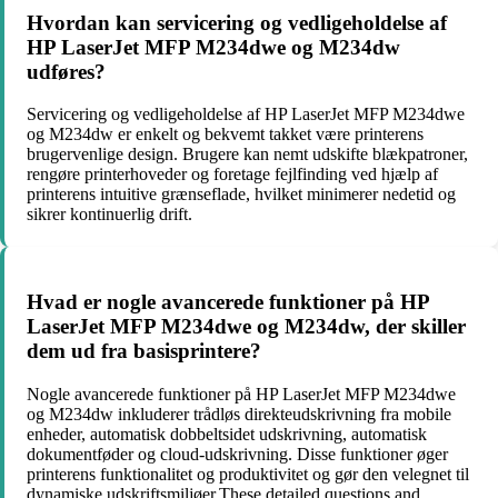
Hvordan kan servicering og vedligeholdelse af
HP LaserJet MFP M234dwe og M234dw
udføres?
Servicering og vedligeholdelse af HP LaserJet MFP M234dwe
og M234dw er enkelt og bekvemt takket være printerens
brugervenlige design. Brugere kan nemt udskifte blækpatroner,
rengøre printerhoveder og foretage fejlfinding ved hjælp af
printerens intuitive grænseflade, hvilket minimerer nedetid og
sikrer kontinuerlig drift.
Hvad er nogle avancerede funktioner på HP
LaserJet MFP M234dwe og M234dw, der skiller
dem ud fra basisprintere?
Nogle avancerede funktioner på HP LaserJet MFP M234dwe
og M234dw inkluderer trådløs direkteudskrivning fra mobile
enheder, automatisk dobbeltsidet udskrivning, automatisk
dokumentføder og cloud-udskrivning. Disse funktioner øger
printerens funktionalitet og produktivitet og gør den velegnet til
dynamiske udskriftsmiljøer.These detailed questions and