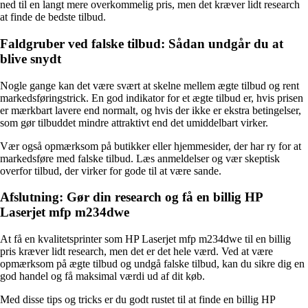
ned til en langt mere overkommelig pris, men det kræver lidt research
at finde de bedste tilbud.
Faldgruber ved falske tilbud: Sådan undgår du at
blive snydt
Nogle gange kan det være svært at skelne mellem ægte tilbud og rent
markedsføringstrick. En god indikator for et ægte tilbud er, hvis prisen
er mærkbart lavere end normalt, og hvis der ikke er ekstra betingelser,
som gør tilbuddet mindre attraktivt end det umiddelbart virker.
Vær også opmærksom på butikker eller hjemmesider, der har ry for at
markedsføre med falske tilbud. Læs anmeldelser og vær skeptisk
overfor tilbud, der virker for gode til at være sande.
Afslutning: Gør din research og få en billig HP
Laserjet mfp m234dwe
At få en kvalitetsprinter som HP Laserjet mfp m234dwe til en billig
pris kræver lidt research, men det er det hele værd. Ved at være
opmærksom på ægte tilbud og undgå falske tilbud, kan du sikre dig en
god handel og få maksimal værdi ud af dit køb.
Med disse tips og tricks er du godt rustet til at finde en billig HP