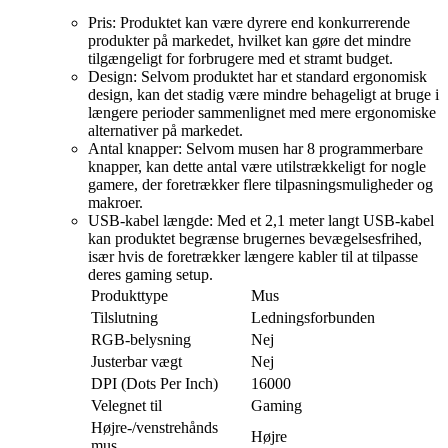
Pris: Produktet kan være dyrere end konkurrerende
produkter på markedet, hvilket kan gøre det mindre
tilgængeligt for forbrugere med et stramt budget.
Design: Selvom produktet har et standard ergonomisk
design, kan det stadig være mindre behageligt at bruge i
længere perioder sammenlignet med mere ergonomiske
alternativer på markedet.
Antal knapper: Selvom musen har 8 programmerbare
knapper, kan dette antal være utilstrækkeligt for nogle
gamere, der foretrækker flere tilpasningsmuligheder og
makroer.
USB-kabel længde: Med et 2,1 meter langt USB-kabel
kan produktet begrænse brugernes bevægelsesfrihed,
især hvis de foretrækker længere kabler til at tilpasse
deres gaming setup.
Produkttype
Mus
Tilslutning
Ledningsforbunden
RGB-belysning
Nej
Justerbar vægt
Nej
DPI (Dots Per Inch)
16000
Velegnet til
Gaming
Højre-/venstrehånds
Højre
mus