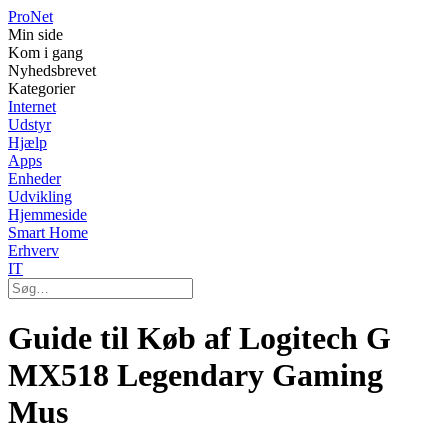
Pro
Net
Min side
Kom i gang
Nyhedsbrevet
Kategorier
Internet
Udstyr
Hjælp
Apps
Enheder
Udvikling
Hjemmeside
Smart Home
Erhverv
IT
Guide til Køb af Logitech G
MX518 Legendary Gaming
Mus