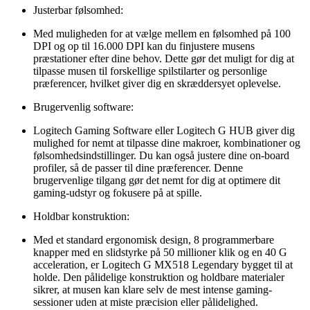
Justerbar følsomhed:
Med muligheden for at vælge mellem en følsomhed på 100
DPI og op til 16.000 DPI kan du finjustere musens
præstationer efter dine behov. Dette gør det muligt for dig at
tilpasse musen til forskellige spilstilarter og personlige
præferencer, hvilket giver dig en skræddersyet oplevelse.
Brugervenlig software:
Logitech Gaming Software eller Logitech G HUB giver dig
mulighed for nemt at tilpasse dine makroer, kombinationer og
følsomhedsindstillinger. Du kan også justere dine on-board
profiler, så de passer til dine præferencer. Denne
brugervenlige tilgang gør det nemt for dig at optimere dit
gaming-udstyr og fokusere på at spille.
Holdbar konstruktion:
Med et standard ergonomisk design, 8 programmerbare
knapper med en slidstyrke på 50 millioner klik og en 40 G
acceleration, er Logitech G MX518 Legendary bygget til at
holde. Den pålidelige konstruktion og holdbare materialer
sikrer, at musen kan klare selv de mest intense gaming-
sessioner uden at miste præcision eller pålidelighed.