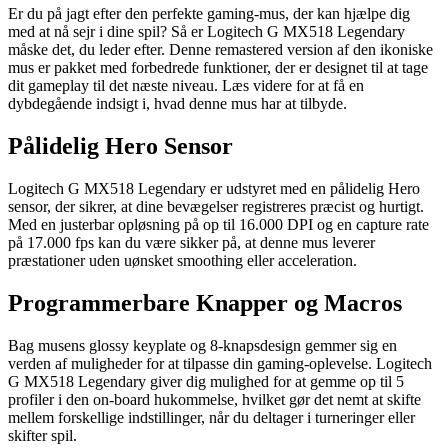
Er du på jagt efter den perfekte gaming-mus, der kan hjælpe dig
med at nå sejr i dine spil? Så er Logitech G MX518 Legendary
måske det, du leder efter. Denne remastered version af den ikoniske
mus er pakket med forbedrede funktioner, der er designet til at tage
dit gameplay til det næste niveau. Læs videre for at få en
dybdegående indsigt i, hvad denne mus har at tilbyde.
Pålidelig Hero Sensor
Logitech G MX518 Legendary er udstyret med en pålidelig Hero
sensor, der sikrer, at dine bevægelser registreres præcist og hurtigt.
Med en justerbar opløsning på op til 16.000 DPI og en capture rate
på 17.000 fps kan du være sikker på, at denne mus leverer
præstationer uden uønsket smoothing eller acceleration.
Programmerbare Knapper og Macros
Bag musens glossy keyplate og 8-knapsdesign gemmer sig en
verden af muligheder for at tilpasse din gaming-oplevelse. Logitech
G MX518 Legendary giver dig mulighed for at gemme op til 5
profiler i den on-board hukommelse, hvilket gør det nemt at skifte
mellem forskellige indstillinger, når du deltager i turneringer eller
skifter spil.