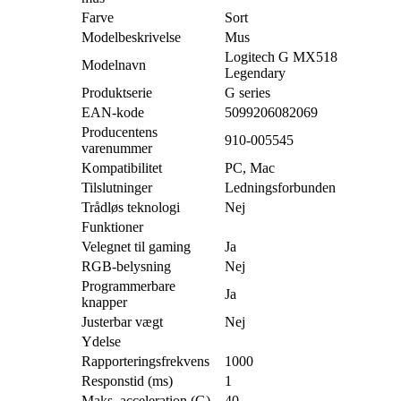
Farve
Sort
Modelbeskrivelse
Mus
Logitech G MX518
Modelnavn
Legendary
Produktserie
G series
EAN-kode
5099206082069
Producentens
910-005545
varenummer
Kompatibilitet
PC, Mac
Tilslutninger
Ledningsforbunden
Trådløs teknologi
Nej
Funktioner
Velegnet til gaming
Ja
RGB-belysning
Nej
Programmerbare
Ja
knapper
Justerbar vægt
Nej
Ydelse
Rapporteringsfrekvens
1000
Responstid (ms)
1
Maks. acceleration (G)
40