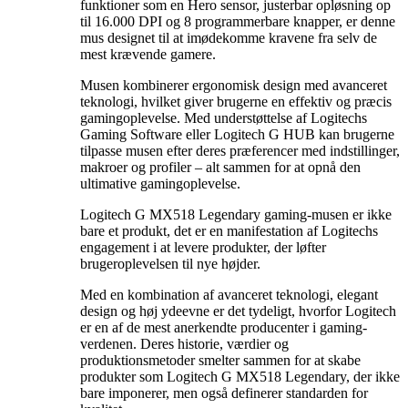
funktioner som en Hero sensor, justerbar opløsning op
til 16.000 DPI og 8 programmerbare knapper, er denne
mus designet til at imødekomme kravene fra selv de
mest krævende gamere.
Musen kombinerer ergonomisk design med avanceret
teknologi, hvilket giver brugerne en effektiv og præcis
gamingoplevelse. Med understøttelse af Logitechs
Gaming Software eller Logitech G HUB kan brugerne
tilpasse musen efter deres præferencer med indstillinger,
makroer og profiler – alt sammen for at opnå den
ultimative gamingoplevelse.
Logitech G MX518 Legendary gaming-musen er ikke
bare et produkt, det er en manifestation af Logitechs
engagement i at levere produkter, der løfter
brugeroplevelsen til nye højder.
Med en kombination af avanceret teknologi, elegant
design og høj ydeevne er det tydeligt, hvorfor Logitech
er en af de mest anerkendte producenter i gaming-
verdenen. Deres historie, værdier og
produktionsmetoder smelter sammen for at skabe
produkter som Logitech G MX518 Legendary, der ikke
bare imponerer, men også definerer standarden for