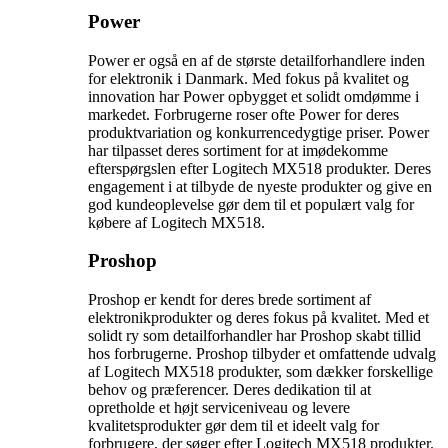
Power
Power er også en af de største detailforhandlere inden
for elektronik i Danmark. Med fokus på kvalitet og
innovation har Power opbygget et solidt omdømme i
markedet. Forbrugerne roser ofte Power for deres
produktvariation og konkurrencedygtige priser. Power
har tilpasset deres sortiment for at imødekomme
efterspørgslen efter Logitech MX518 produkter. Deres
engagement i at tilbyde de nyeste produkter og give en
god kundeoplevelse gør dem til et populært valg for
købere af Logitech MX518.
Proshop
Proshop er kendt for deres brede sortiment af
elektronikprodukter og deres fokus på kvalitet. Med et
solidt ry som detailforhandler har Proshop skabt tillid
hos forbrugerne. Proshop tilbyder et omfattende udvalg
af Logitech MX518 produkter, som dækker forskellige
behov og præferencer. Deres dedikation til at
opretholde et højt serviceniveau og levere
kvalitetsprodukter gør dem til et ideelt valg for
forbrugere, der søger efter Logitech MX518 produkter.