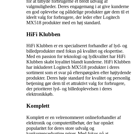
for at tilbyde forbrugerne et bredt udvalg af
valgmuligheder. Deres engagemang i at give kunderne
en god oplevelse og pålidelige produkter gør dem til et
ideelt valg for forbrugere, der leder efter Logitech
MX518 produkter med en høj standard.
HiFi Klubben
HiFi Klubben er en specialiseret forhandler af lyd- og
billedprodukter med fokus på kvalitet og ekspertise.
Med en passion for teknologi og lydkvalitet har HiFi
Klubben skabt loyalitet blandt kunderne. HiFi Klubben
har inkluderet Logitech MX518 produkter i deres
sortiment som et svar på efterspørgslen efter højtydende
produkter. Deres høje standard for kvalitet og personlig
betjening gør dem til et attraktivt valg for forbrugere,
der prioriterer lyd- og billedoplevelsen i deres
elektronikkøb.
Komplett
Komplett er en velrenommeret onlineforhandler af
elektronik og computertilbehør, der har opnået
popularitet for deres store udvalg og
konkurrencedygtige priser. Med fokus på at