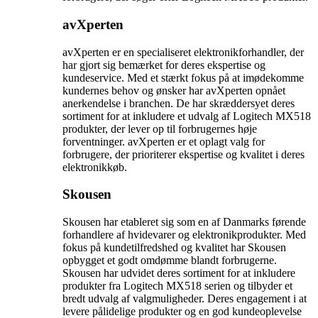
avXperten
avXperten er en specialiseret elektronikforhandler, der
har gjort sig bemærket for deres ekspertise og
kundeservice. Med et stærkt fokus på at imødekomme
kundernes behov og ønsker har avXperten opnået
anerkendelse i branchen. De har skræddersyet deres
sortiment for at inkludere et udvalg af Logitech MX518
produkter, der lever op til forbrugernes høje
forventninger. avXperten er et oplagt valg for
forbrugere, der prioriterer ekspertise og kvalitet i deres
elektronikkøb.
Skousen
Skousen har etableret sig som en af Danmarks førende
forhandlere af hvidevarer og elektronikprodukter. Med
fokus på kundetilfredshed og kvalitet har Skousen
opbygget et godt omdømme blandt forbrugerne.
Skousen har udvidet deres sortiment for at inkludere
produkter fra Logitech MX518 serien og tilbyder et
bredt udvalg af valgmuligheder. Deres engagement i at
levere pålidelige produkter og en god kundeoplevelse