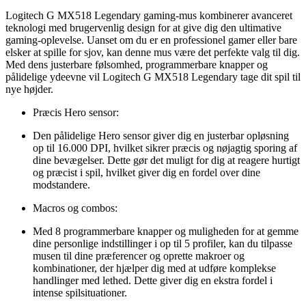
Logitech G MX518 Legendary gaming-mus kombinerer avanceret
teknologi med brugervenlig design for at give dig den ultimative
gaming-oplevelse. Uanset om du er en professionel gamer eller bare
elsker at spille for sjov, kan denne mus være det perfekte valg til dig.
Med dens justerbare følsomhed, programmerbare knapper og
pålidelige ydeevne vil Logitech G MX518 Legendary tage dit spil til
nye højder.
Præcis Hero sensor:
Den pålidelige Hero sensor giver dig en justerbar opløsning
op til 16.000 DPI, hvilket sikrer præcis og nøjagtig sporing af
dine bevægelser. Dette gør det muligt for dig at reagere hurtigt
og præcist i spil, hvilket giver dig en fordel over dine
modstandere.
Macros og combos:
Med 8 programmerbare knapper og muligheden for at gemme
dine personlige indstillinger i op til 5 profiler, kan du tilpasse
musen til dine præferencer og oprette makroer og
kombinationer, der hjælper dig med at udføre komplekse
handlinger med lethed. Dette giver dig en ekstra fordel i
intense spilsituationer.