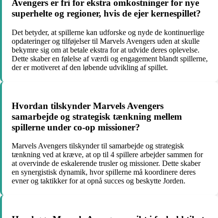
Avengers er fri for ekstra omkostninger for nye
superhelte og regioner, hvis de ejer kernespillet?
Det betyder, at spillerne kan udforske og nyde de kontinuerlige
opdateringer og tilføjelser til Marvels Avengers uden at skulle
bekymre sig om at betale ekstra for at udvide deres oplevelse.
Dette skaber en følelse af værdi og engagement blandt spillerne,
der er motiveret af den løbende udvikling af spillet.
Hvordan tilskynder Marvels Avengers
samarbejde og strategisk tænkning mellem
spillerne under co-op missioner?
Marvels Avengers tilskynder til samarbejde og strategisk
tænkning ved at kræve, at op til 4 spillere arbejder sammen for
at overvinde de eskalerende trusler og missioner. Dette skaber
en synergistisk dynamik, hvor spillerne må koordinere deres
evner og taktikker for at opnå succes og beskytte Jorden.