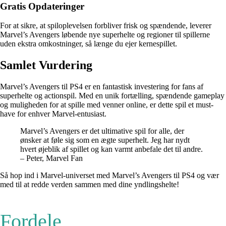
Gratis Opdateringer
For at sikre, at spiloplevelsen forbliver frisk og spændende, leverer
Marvel’s Avengers løbende nye superhelte og regioner til spillerne
uden ekstra omkostninger, så længe du ejer kernespillet.
Samlet Vurdering
Marvel’s Avengers til PS4 er en fantastisk investering for fans af
superhelte og actionspil. Med en unik fortælling, spændende gameplay
og muligheden for at spille med venner online, er dette spil et must-
have for enhver Marvel-entusiast.
Marvel’s Avengers er det ultimative spil for alle, der
ønsker at føle sig som en ægte superhelt. Jeg har nydt
hvert øjeblik af spillet og kan varmt anbefale det til andre.
– Peter, Marvel Fan
Så hop ind i Marvel-universet med Marvel’s Avengers til PS4 og vær
med til at redde verden sammen med dine yndlingshelte!
Fordele