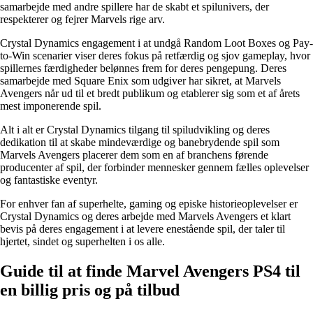
samarbejde med andre spillere har de skabt et spilunivers, der
respekterer og fejrer Marvels rige arv.
Crystal Dynamics engagement i at undgå Random Loot Boxes og Pay-
to-Win scenarier viser deres fokus på retfærdig og sjov gameplay, hvor
spillernes færdigheder belønnes frem for deres pengepung. Deres
samarbejde med Square Enix som udgiver har sikret, at Marvels
Avengers når ud til et bredt publikum og etablerer sig som et af årets
mest imponerende spil.
Alt i alt er Crystal Dynamics tilgang til spiludvikling og deres
dedikation til at skabe mindeværdige og banebrydende spil som
Marvels Avengers placerer dem som en af branchens førende
producenter af spil, der forbinder mennesker gennem fælles oplevelser
og fantastiske eventyr.
For enhver fan af superhelte, gaming og episke historieoplevelser er
Crystal Dynamics og deres arbejde med Marvels Avengers et klart
bevis på deres engagement i at levere enestående spil, der taler til
hjertet, sindet og superhelten i os alle.
Guide til at finde Marvel Avengers PS4 til
en billig pris og på tilbud