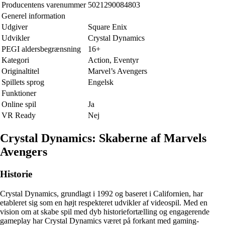
Producentens varenummer
5021290084803
Generel information
Udgiver
Square Enix
Udvikler
Crystal Dynamics
PEGI aldersbegrænsning
16+
Kategori
Action, Eventyr
Originaltitel
Marvel’s Avengers
Spillets sprog
Engelsk
Funktioner
Online spil
Ja
VR Ready
Nej
Crystal Dynamics: Skaberne af Marvels
Avengers
Historie
Crystal Dynamics, grundlagt i 1992 og baseret i Californien, har
etableret sig som en højt respekteret udvikler af videospil. Med en
vision om at skabe spil med dyb historiefortælling og engagerende
gameplay har Crystal Dynamics været på forkant med gaming-