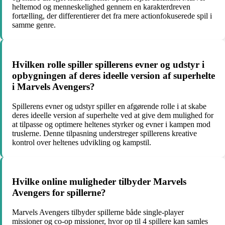
heltemod og menneskelighed gennem en karakterdreven
fortælling, der differentierer det fra mere actionfokuserede spil i
samme genre.
Hvilken rolle spiller spillerens evner og udstyr i
opbygningen af deres ideelle version af superhelte
i Marvels Avengers?
Spillerens evner og udstyr spiller en afgørende rolle i at skabe
deres ideelle version af superhelte ved at give dem mulighed for
at tilpasse og optimere heltenes styrker og evner i kampen mod
truslerne. Denne tilpasning understreger spillerens kreative
kontrol over heltenes udvikling og kampstil.
Hvilke online muligheder tilbyder Marvels
Avengers for spillerne?
Marvels Avengers tilbyder spillerne både single-player
missioner og co-op missioner, hvor op til 4 spillere kan samles