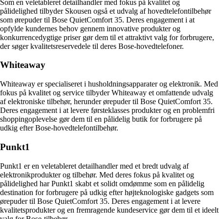
Som en veletableret detailhandler med fokus på kvalitet og
pålidelighed tilbyder Skousen også et udvalg af hovedtelefontilbehør
som ørepuder til Bose QuietComfort 35. Deres engagement i at
opfylde kundernes behov gennem innovative produkter og
konkurrencedygtige priser gør dem til et attraktivt valg for forbrugere,
der søger kvalitetsreservedele til deres Bose-hovedtelefoner.
Whiteaway
Whiteaway er specialiseret i husholdningsapparater og elektronik. Med
fokus på kvalitet og service tilbyder Whiteaway et omfattende udvalg
af elektroniske tilbehør, herunder ørepuder til Bose QuietComfort 35.
Deres engagement i at levere førsteklasses produkter og en problemfri
shoppingoplevelse gør dem til en pålidelig butik for forbrugere på
udkig efter Bose-hovedtelefontilbehør.
Punkt1
Punkt1 er en veletableret detailhandler med et bredt udvalg af
elektronikprodukter og tilbehør. Med deres fokus på kvalitet og
pålidelighed har Punkt1 skabt et solidt omdømme som en pålidelig
destination for forbrugere på udkig efter højteknologiske gadgets som
ørepuder til Bose QuietComfort 35. Deres engagement i at levere
kvalitetsprodukter og en fremragende kundeservice gør dem til et ideelt
valg for Bose-tilbehør.