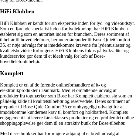
HiFi Klubben
HiFi Klubben er kendt for sin ekspertise inden for lyd- og videoudstyr.
Som en førende specialist inden for lydteknologi har HiFi Klubben
etableret sig som en autoritet inden for branchen. Deres sortiment af
tilbehør til hovedtelefoner, herunder ørepuder til Bose QuietComfort
35, er nøje udvalgt for at imødekomme kravene fra lydentusiaster og
kvalitetsbevidste forbrugere. HiFi Klubbens fokus på lydkvalitet og
kundeservice gør dem til et ideelt valg for køb af Bose-
hovedtelefontilbehør.
Komplett
Komplett er en af de førende onlineforhandlere af it- og
elektronikprodukter i Danmark. Med et omfattende udvalg af
produkter fra topmærker som Bose har Komplett etableret sig som en
pålidelig kilde til kvalitetstilbehør og reservedele. Deres sortiment af
ørepuder til Bose QuietComfort 35 er omhyggeligt udvalgt for at
imødekomme kundernes krav til komfort og holdbarhed. Komplets
engagement i at levere førsteklasses produkter og en problemfri online
shoppingoplevelse gør dem til en attraktiv butik for Bose-tilbehør.
Med disse butikker har forbrugere adgang til et bredt udvalg af