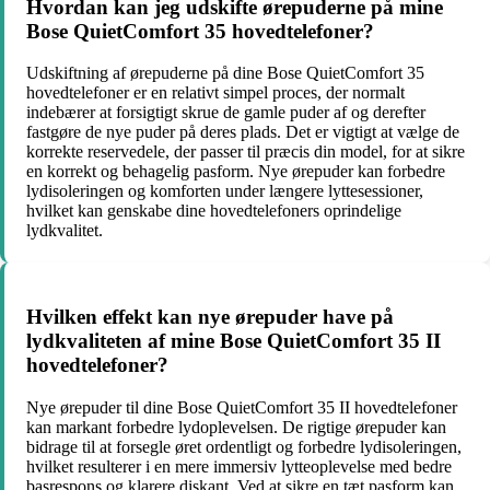
Hvordan kan jeg udskifte ørepuderne på mine
Bose QuietComfort 35 hovedtelefoner?
Udskiftning af ørepuderne på dine Bose QuietComfort 35
hovedtelefoner er en relativt simpel proces, der normalt
indebærer at forsigtigt skrue de gamle puder af og derefter
fastgøre de nye puder på deres plads. Det er vigtigt at vælge de
korrekte reservedele, der passer til præcis din model, for at sikre
en korrekt og behagelig pasform. Nye ørepuder kan forbedre
lydisoleringen og komforten under længere lyttesessioner,
hvilket kan genskabe dine hovedtelefoners oprindelige
lydkvalitet.
Hvilken effekt kan nye ørepuder have på
lydkvaliteten af mine Bose QuietComfort 35 II
hovedtelefoner?
Nye ørepuder til dine Bose QuietComfort 35 II hovedtelefoner
kan markant forbedre lydoplevelsen. De rigtige ørepuder kan
bidrage til at forsegle øret ordentligt og forbedre lydisoleringen,
hvilket resulterer i en mere immersiv lytteoplevelse med bedre
basrespons og klarere diskant. Ved at sikre en tæt pasform kan