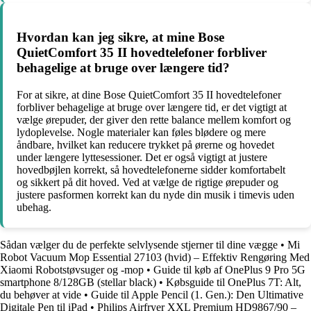
Hvordan kan jeg sikre, at mine Bose
QuietComfort 35 II hovedtelefoner forbliver
behagelige at bruge over længere tid?
For at sikre, at dine Bose QuietComfort 35 II hovedtelefoner
forbliver behagelige at bruge over længere tid, er det vigtigt at
vælge ørepuder, der giver den rette balance mellem komfort og
lydoplevelse. Nogle materialer kan føles blødere og mere
åndbare, hvilket kan reducere trykket på ørerne og hovedet
under længere lyttesessioner. Det er også vigtigt at justere
hovedbøjlen korrekt, så hovedtelefonerne sidder komfortabelt
og sikkert på dit hoved. Ved at vælge de rigtige ørepuder og
justere pasformen korrekt kan du nyde din musik i timevis uden
ubehag.
Sådan vælger du de perfekte selvlysende stjerner til dine vægge
•
Mi
Robot Vacuum Mop Essential 27103 (hvid) – Effektiv Rengøring Med
Xiaomi Robotstøvsuger og -mop
•
Guide til køb af OnePlus 9 Pro 5G
smartphone 8/128GB (stellar black)
•
Købsguide til OnePlus 7T: Alt,
du behøver at vide
•
Guide til Apple Pencil (1. Gen.): Den Ultimative
Digitale Pen til iPad
•
Philips Airfryer XXL Premium HD9867/90 –