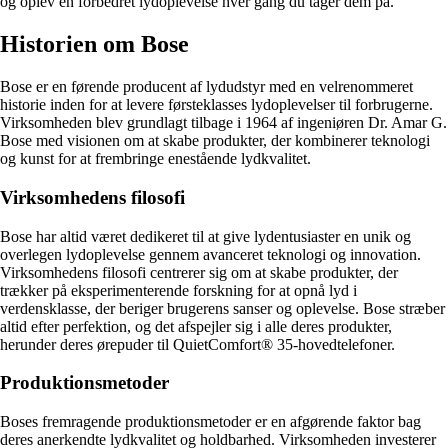
og oplev en forbedret lydoplevelse hver gang du tager dem på.
Historien om Bose
Bose er en førende producent af lydudstyr med en velrenommeret
historie inden for at levere førsteklasses lydoplevelser til forbrugerne.
Virksomheden blev grundlagt tilbage i 1964 af ingeniøren Dr. Amar G.
Bose med visionen om at skabe produkter, der kombinerer teknologi
og kunst for at frembringe enestående lydkvalitet.
Virksomhedens filosofi
Bose har altid været dedikeret til at give lydentusiaster en unik og
overlegen lydoplevelse gennem avanceret teknologi og innovation.
Virksomhedens filosofi centrerer sig om at skabe produkter, der
trækker på eksperimenterende forskning for at opnå lyd i
verdensklasse, der beriger brugerens sanser og oplevelse. Bose stræber
altid efter perfektion, og det afspejler sig i alle deres produkter,
herunder deres ørepuder til QuietComfort® 35-hovedtelefoner.
Produktionsmetoder
Boses fremragende produktionsmetoder er en afgørende faktor bag
deres anerkendte lydkvalitet og holdbarhed. Virksomheden investerer