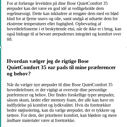
For at forlænge levetiden på dine Bose QuietComfort 35
ørepuder kan det være en god idé at vedligeholde dem
regelmæssigt. Dette kan inkludere at rengøre dem med en blød
klud for at fjerne snavs og olie, samt undgå at udsætte dem for
ekstreme temperaturer eller fugtighed. Opbevaring af
hovedtelefonerne i et beskyttende etui, når de ikke er i brug, kan
også bidrage til at bevare ørepudernes integritet og komfort over
tid.
Hvordan vælger jeg de rigtige Bose
QuietComfort 35 ear pads til mine præferencer
og behov?
Når du vælger nye ørepuder til dine Bose QuietComfort 35
hovedtelefoner, er det vigtigt at overveje dine personlige
præferencer og behov. Der findes forskellige typer ørepuder,
såsom skum, læder eller memory foam, der alle kan have en
indflydelse på komfort og lydkvalitet. Hvis du foretrækker
bedre støjisolering, kan du vælge ørepuder, der er tykkere og
tættere. For dem, der prioriterer komfort, kan blødere og mere
åndbare materialer være at foretrække.