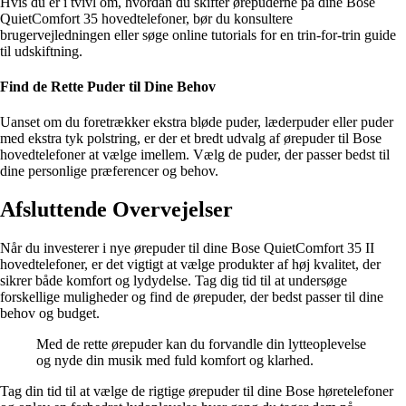
Hvis du er i tvivl om, hvordan du skifter ørepuderne på dine Bose
QuietComfort 35 hovedtelefoner, bør du konsultere
brugervejledningen eller søge online tutorials for en trin-for-trin guide
til udskiftning.
Find de Rette Puder til Dine Behov
Uanset om du foretrækker ekstra bløde puder, læderpuder eller puder
med ekstra tyk polstring, er der et bredt udvalg af ørepuder til Bose
hovedtelefoner at vælge imellem. Vælg de puder, der passer bedst til
dine personlige præferencer og behov.
Afsluttende Overvejelser
Når du investerer i nye ørepuder til dine Bose QuietComfort 35 II
hovedtelefoner, er det vigtigt at vælge produkter af høj kvalitet, der
sikrer både komfort og lydydelse. Tag dig tid til at undersøge
forskellige muligheder og find de ørepuder, der bedst passer til dine
behov og budget.
Med de rette ørepuder kan du forvandle din lytteoplevelse
og nyde din musik med fuld komfort og klarhed.
Tag din tid til at vælge de rigtige ørepuder til dine Bose høretelefoner