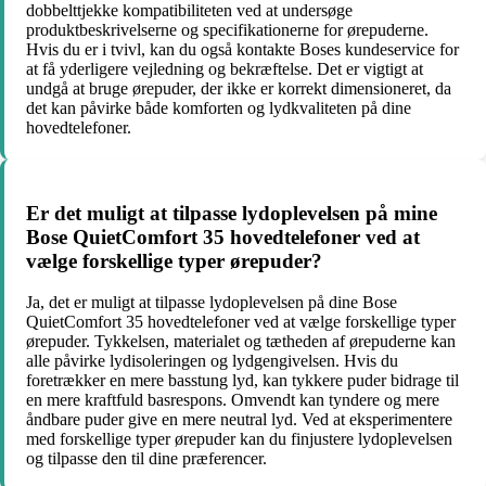
dobbelttjekke kompatibiliteten ved at undersøge
produktbeskrivelserne og specifikationerne for ørepuderne.
Hvis du er i tvivl, kan du også kontakte Boses kundeservice for
at få yderligere vejledning og bekræftelse. Det er vigtigt at
undgå at bruge ørepuder, der ikke er korrekt dimensioneret, da
det kan påvirke både komforten og lydkvaliteten på dine
hovedtelefoner.
Er det muligt at tilpasse lydoplevelsen på mine
Bose QuietComfort 35 hovedtelefoner ved at
vælge forskellige typer ørepuder?
Ja, det er muligt at tilpasse lydoplevelsen på dine Bose
QuietComfort 35 hovedtelefoner ved at vælge forskellige typer
ørepuder. Tykkelsen, materialet og tætheden af ørepuderne kan
alle påvirke lydisoleringen og lydgengivelsen. Hvis du
foretrækker en mere basstung lyd, kan tykkere puder bidrage til
en mere kraftfuld basrespons. Omvendt kan tyndere og mere
åndbare puder give en mere neutral lyd. Ved at eksperimentere
med forskellige typer ørepuder kan du finjustere lydoplevelsen
og tilpasse den til dine præferencer.