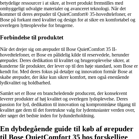
betydelige ressourcer i at sikre, at hvert produkt fremstilles med
omhyggeligt udvalgte materialer og avanceret teknologi. Når det
kommer til deres ørepuder til QuietComfort® 35-hovedtelefoner, er
Bose på forkant med kvalitet og design for at sikre en komfortabel og
overlegen lytteoplevelse for brugerne.
Forbindelse til produktet
Når det drejer sig om ørepuder til Bose QuietComfort 35 II-
hovedtelefoner, er Bose en pålidelig kilde til reservedele, herunder
ørepuder. Deres dedikation til kvalitet og brugeroplevelse sikrer, at
kunderne får produkter, der lever op til den høje standard, som Bose er
kendt for. Med deres fokus på detaljer og innovation formår Bose at
skabe ørepuder, der ikke kun sikrer komfort, men også enestående
lydkvalitet og holdbarhed.
Samlet set er Bose en brancheledende producent, der konsekvent
leverer produkter af høj kvalitet og overlegen lydoplevelse. Deres
passion for lyd, dedikation til innovation og kompromisløse tilgang til
kvalitet gør dem til det foretrukne valg for lydentusiaster verden over,
der søger det bedste inden for lydunderholdning.
En dybdegående guide til køb af ørepuder
til Bose QuietComfort 35 hos forskellige