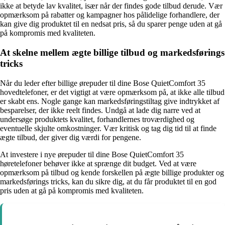
ikke at betyde lav kvalitet, især når der findes gode tilbud derude. Vær
opmærksom på rabatter og kampagner hos pålidelige forhandlere, der
kan give dig produktet til en nedsat pris, så du sparer penge uden at gå
på kompromis med kvaliteten.
At skelne mellem ægte billige tilbud og markedsførings
tricks
Når du leder efter billige ørepuder til dine Bose QuietComfort 35
hovedtelefoner, er det vigtigt at være opmærksom på, at ikke alle tilbud
er skabt ens. Nogle gange kan markedsføringstiltag give indtrykket af
besparelser, der ikke reelt findes. Undgå at lade dig narre ved at
undersøge produktets kvalitet, forhandlernes troværdighed og
eventuelle skjulte omkostninger. Vær kritisk og tag dig tid til at finde
ægte tilbud, der giver dig værdi for pengene.
At investere i nye ørepuder til dine Bose QuietComfort 35
høretelefoner behøver ikke at sprænge dit budget. Ved at være
opmærksom på tilbud og kende forskellen på ægte billige produkter og
markedsførings tricks, kan du sikre dig, at du får produktet til en god
pris uden at gå på kompromis med kvaliteten.