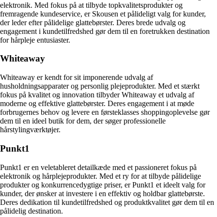
elektronik. Med fokus på at tilbyde topkvalitetsprodukter og
fremragende kundeservice, er Skousen et pålideligt valg for kunder,
der leder efter pålidelige glattebørster. Deres brede udvalg og
engagement i kundetilfredshed gør dem til en foretrukken destination
for hårpleje entusiaster.
Whiteaway
Whiteaway er kendt for sit imponerende udvalg af
husholdningsapparater og personlig plejeprodukter. Med et stærkt
fokus på kvalitet og innovation tilbyder Whiteaway et udvalg af
moderne og effektive glattebørster. Deres engagement i at møde
forbrugernes behov og levere en førsteklasses shoppingoplevelse gør
dem til en ideel butik for dem, der søger professionelle
hårstylingværktøjer.
Punkt1
Punkt1 er en veletableret detailkæde med et passioneret fokus på
elektronik og hårplejeprodukter. Med et ry for at tilbyde pålidelige
produkter og konkurrencedygtige priser, er Punkt1 et ideelt valg for
kunder, der ønsker at investere i en effektiv og holdbar glattebørste.
Deres dedikation til kundetilfredshed og produktkvalitet gør dem til en
pålidelig destination.