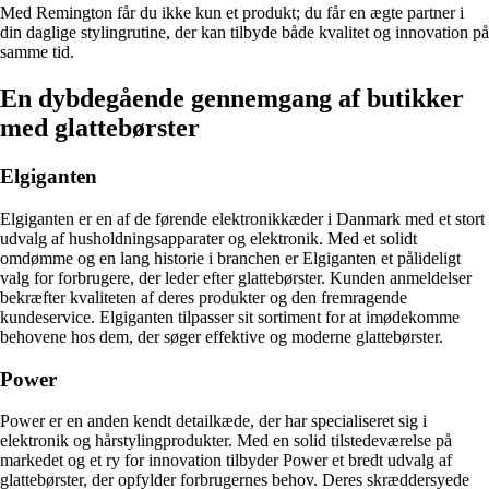
Med Remington får du ikke kun et produkt; du får en ægte partner i
din daglige stylingrutine, der kan tilbyde både kvalitet og innovation på
samme tid.
En dybdegående gennemgang af butikker
med glattebørster
Elgiganten
Elgiganten er en af de førende elektronikkæder i Danmark med et stort
udvalg af husholdningsapparater og elektronik. Med et solidt
omdømme og en lang historie i branchen er Elgiganten et pålideligt
valg for forbrugere, der leder efter glattebørster. Kunden anmeldelser
bekræfter kvaliteten af deres produkter og den fremragende
kundeservice. Elgiganten tilpasser sit sortiment for at imødekomme
behovene hos dem, der søger effektive og moderne glattebørster.
Power
Power er en anden kendt detailkæde, der har specialiseret sig i
elektronik og hårstylingprodukter. Med en solid tilstedeværelse på
markedet og et ry for innovation tilbyder Power et bredt udvalg af
glattebørster, der opfylder forbrugernes behov. Deres skræddersyede