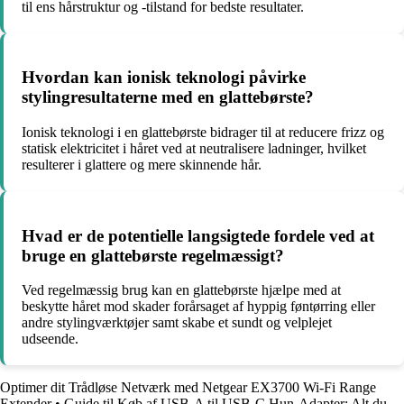
til ens hårstruktur og -tilstand for bedste resultater.
Hvordan kan ionisk teknologi påvirke
stylingresultaterne med en glattebørste?
Ionisk teknologi i en glattebørste bidrager til at reducere frizz og
statisk elektricitet i håret ved at neutralisere ladninger, hvilket
resulterer i glattere og mere skinnende hår.
Hvad er de potentielle langsigtede fordele ved at
bruge en glattebørste regelmæssigt?
Ved regelmæssig brug kan en glattebørste hjælpe med at
beskytte håret mod skader forårsaget af hyppig føntørring eller
andre stylingværktøjer samt skabe et sundt og velplejet
udseende.
Optimer dit Trådløse Netværk med Netgear EX3700 Wi-Fi Range
Extender
•
Guide til Køb af USB-A til USB-C Hun-Adapter: Alt du