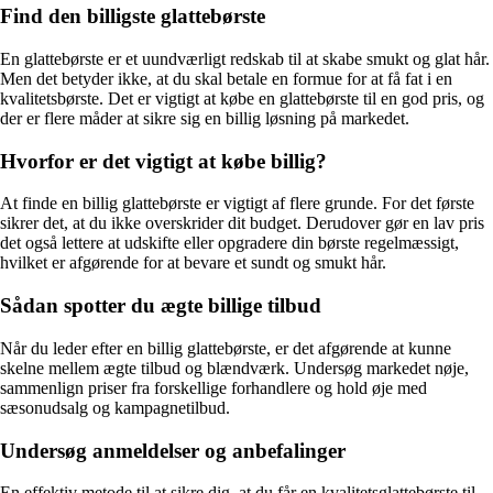
Find den billigste glattebørste
En glattebørste er et uundværligt redskab til at skabe smukt og glat hår.
Men det betyder ikke, at du skal betale en formue for at få fat i en
kvalitetsbørste. Det er vigtigt at købe en glattebørste til en god pris, og
der er flere måder at sikre sig en billig løsning på markedet.
Hvorfor er det vigtigt at købe billig?
At finde en billig glattebørste er vigtigt af flere grunde. For det første
sikrer det, at du ikke overskrider dit budget. Derudover gør en lav pris
det også lettere at udskifte eller opgradere din børste regelmæssigt,
hvilket er afgørende for at bevare et sundt og smukt hår.
Sådan spotter du ægte billige tilbud
Når du leder efter en billig glattebørste, er det afgørende at kunne
skelne mellem ægte tilbud og blændværk. Undersøg markedet nøje,
sammenlign priser fra forskellige forhandlere og hold øje med
sæsonudsalg og kampagnetilbud.
Undersøg anmeldelser og anbefalinger
En effektiv metode til at sikre dig, at du får en kvalitetsglattebørste til