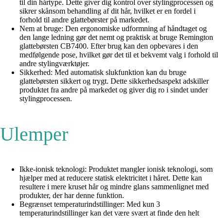
til din hårtype. Dette giver dig kontrol over stylingprocessen og
sikrer skånsom behandling af dit hår, hvilket er en fordel i
forhold til andre glattebørster på markedet.
Nem at bruge: Den ergonomiske udformning af håndtaget og
den lange ledning gør det nemt og praktisk at bruge Remington
glattebørsten CB7400. Efter brug kan den opbevares i den
medfølgende pose, hvilket gør det til et bekvemt valg i forhold til
andre stylingværktøjer.
Sikkerhed: Med automatisk slukfunktion kan du bruge
glattebørsten sikkert og trygt. Dette sikkerhedsaspekt adskiller
produktet fra andre på markedet og giver dig ro i sindet under
stylingprocessen.
Ulemper
Ikke-ionisk teknologi: Produktet mangler ionisk teknologi, som
hjælper med at reducere statisk elektricitet i håret. Dette kan
resultere i mere kruset hår og mindre glans sammenlignet med
produkter, der har denne funktion.
Begrænset temperaturindstillinger: Med kun 3
temperaturindstillinger kan det være svært at finde den helt