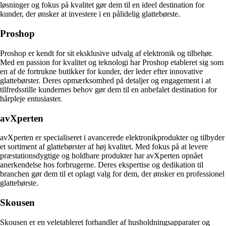
løsninger og fokus på kvalitet gør dem til en ideel destination for
kunder, der ønsker at investere i en pålidelig glattebørste.
Proshop
Proshop er kendt for sit eksklusive udvalg af elektronik og tilbehør.
Med en passion for kvalitet og teknologi har Proshop etableret sig som
en af de fortrukne butikker for kunder, der leder efter innovative
glattebørster. Deres opmærksomhed på detaljer og engagement i at
tilfredsstille kundernes behov gør dem til en anbefalet destination for
hårpleje entusiaster.
avXperten
avXperten er specialiseret i avancerede elektronikprodukter og tilbyder
et sortiment af glattebørster af høj kvalitet. Med fokus på at levere
præstationsdygtige og holdbare produkter har avXperten opnået
anerkendelse hos forbrugerne. Deres ekspertise og dedikation til
branchen gør dem til et oplagt valg for dem, der ønsker en professionel
glattebørste.
Skousen
Skousen er en veletableret forhandler af husholdningsapparater og