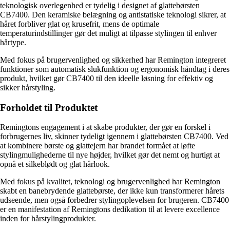
teknologisk overlegenhed er tydelig i designet af glattebørsten
CB7400. Den keramiske belægning og antistatiske teknologi sikrer, at
håret forbliver glat og krusefrit, mens de optimale
temperaturindstillinger gør det muligt at tilpasse stylingen til enhver
hårtype.
Med fokus på brugervenlighed og sikkerhed har Remington integreret
funktioner som automatisk slukfunktion og ergonomisk håndtag i deres
produkt, hvilket gør CB7400 til den ideelle løsning for effektiv og
sikker hårstyling.
Forholdet til Produktet
Remingtons engagement i at skabe produkter, der gør en forskel i
forbrugernes liv, skinner tydeligt igennem i glattebørsten CB7400. Ved
at kombinere børste og glattejern har brandet formået at løfte
stylingmulighederne til nye højder, hvilket gør det nemt og hurtigt at
opnå et silkeblødt og glat hårlook.
Med fokus på kvalitet, teknologi og brugervenlighed har Remington
skabt en banebrydende glattebørste, der ikke kun transformerer hårets
udseende, men også forbedrer stylingoplevelsen for brugeren. CB7400
er en manifestation af Remingtons dedikation til at levere excellence
inden for hårstylingprodukter.