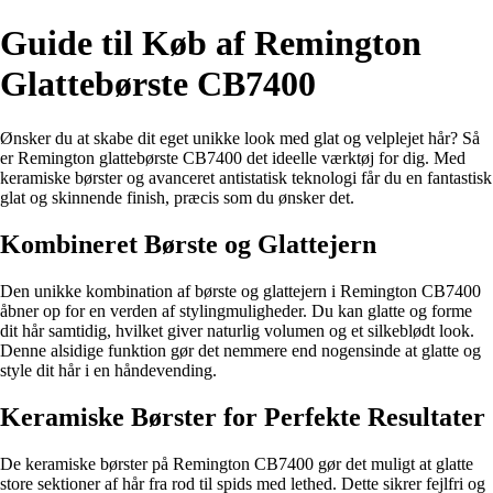
Guide til Køb af Remington
Glattebørste CB7400
Ønsker du at skabe dit eget unikke look med glat og velplejet hår? Så
er Remington glattebørste CB7400 det ideelle værktøj for dig. Med
keramiske børster og avanceret antistatisk teknologi får du en fantastisk
glat og skinnende finish, præcis som du ønsker det.
Kombineret Børste og Glattejern
Den unikke kombination af børste og glattejern i Remington CB7400
åbner op for en verden af stylingmuligheder. Du kan glatte og forme
dit hår samtidig, hvilket giver naturlig volumen og et silkeblødt look.
Denne alsidige funktion gør det nemmere end nogensinde at glatte og
style dit hår i en håndevending.
Keramiske Børster for Perfekte Resultater
De keramiske børster på Remington CB7400 gør det muligt at glatte
store sektioner af hår fra rod til spids med lethed. Dette sikrer fejlfri og