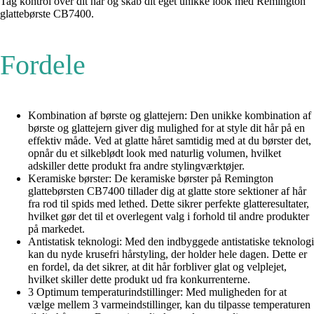
Tag kontrol over dit hår og skab dit eget unikke look med Remington
glattebørste CB7400.
Fordele
Kombination af børste og glattejern: Den unikke kombination af
børste og glattejern giver dig mulighed for at style dit hår på en
effektiv måde. Ved at glatte håret samtidig med at du børster det,
opnår du et silkeblødt look med naturlig volumen, hvilket
adskiller dette produkt fra andre stylingværktøjer.
Keramiske børster: De keramiske børster på Remington
glattebørsten CB7400 tillader dig at glatte store sektioner af hår
fra rod til spids med lethed. Dette sikrer perfekte glatteresultater,
hvilket gør det til et overlegent valg i forhold til andre produkter
på markedet.
Antistatisk teknologi: Med den indbyggede antistatiske teknologi
kan du nyde krusefri hårstyling, der holder hele dagen. Dette er
en fordel, da det sikrer, at dit hår forbliver glat og velplejet,
hvilket skiller dette produkt ud fra konkurrenterne.
3 Optimum temperaturindstillinger: Med muligheden for at
vælge mellem 3 varmeindstillinger, kan du tilpasse temperaturen