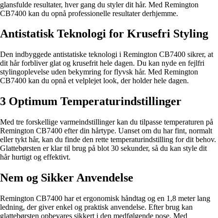
glansfulde resultater, hver gang du styler dit hår. Med Remington
CB7400 kan du opnå professionelle resultater derhjemme.
Antistatisk Teknologi for Krusefri Styling
Den indbyggede antistatiske teknologi i Remington CB7400 sikrer, at
dit hår forbliver glat og krusefrit hele dagen. Du kan nyde en fejlfri
stylingoplevelse uden bekymring for flyvsk hår. Med Remington
CB7400 kan du opnå et velplejet look, der holder hele dagen.
3 Optimum Temperaturindstillinger
Med tre forskellige varmeindstillinger kan du tilpasse temperaturen på
Remington CB7400 efter din hårtype. Uanset om du har fint, normalt
eller tykt hår, kan du finde den rette temperaturindstilling for dit behov.
Glattebørsten er klar til brug på blot 30 sekunder, så du kan style dit
hår hurtigt og effektivt.
Nem og Sikker Anvendelse
Remington CB7400 har et ergonomisk håndtag og en 1,8 meter lang
ledning, der giver enkel og praktisk anvendelse. Efter brug kan
glattebørsten opbevares sikkert i den medfølgende pose. Med