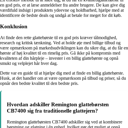
en god pris, er at læse anmeldelser fra andre brugere. De kan give dig
værdifuld indsigt i produktets ydeevne og holdbarhed, hjælpe med at
identificere de bedste deals og undgå at betale for meget for dit køb.
Konklusion
At finde den rette glattebørste til en god pris kræver tålmodighed,
research og kritisk tænkning. Ved at holde øje med billige tilbud og
være opmærksom på markedsudviklingen kan du sikre dig, at du får en
børste af høj kvalitet til en rimelig pris. Gå ikke på kompromis med
kvaliteten af din hårpleje – invester i en billig glattebørste og opnå
smukt og velplejet hår hver dag.
Dette var en guide til at hjælpe dig med at finde en billig glattebørste.
Husk, at det handler om at være opmærksom på tilbud og priser, så du
opnår den bedste kvalitet til den bedste pris.
Hvordan adskiller Remington glattebørsten
CB7400 sig fra traditionelle glattejern?
Remington glattebørsten CB7400 adskiller sig ved at kombinere
børstning og glatning i én enhed, hvilket gør det muligt at opnå