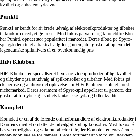
kvalitet og enhedens ydeevne.
Punkt1
Punkt1 er kendt for sit brede udvalg af elektronikprodukter og tilbehør
til konkurrencedygtige priser. Med fokus på værdi og kundetilfredshed
har Punkt1 opnået stor popularitet i markedet. Deres tilbud på Spyro-
spil gør dem til et attraktivt valg for gamere, der ønsker at opleve det
legendariske spilunivers til en overkommelig pris.
HiFi Klubben
HiFi Klubben er specialiseret i lyd- og videoprodukter af høj kvalitet
og tilbyder også et udvalg af spilkonsoller og tilbehør. Med fokus på
ekspertise og audiovisuel oplevelse har HiFi Klubben skabt et unikt
nichemarked. Deres sortiment af Spyro-spil appellerer til gamere, der
ønsker at fordybe sig i spillets fantastiske lyd- og billedkvalitet.
Komplett
Komplett er en af ​​de førende onlineforhandlere af elektronikprodukter i
Danmark med et omfattende udvalg af spil og konsoller. Med fokus på
bekvemmelighed og valgmuligheder tilbyder Komplett en enestående
shoppingoplevelse for gamere. Deres sortiment af Spyro-spil gør dem