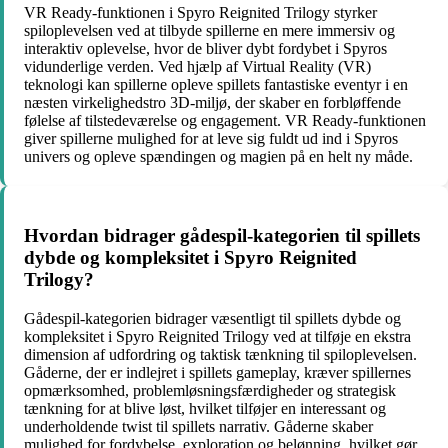
VR Ready-funktionen i Spyro Reignited Trilogy styrker
spiloplevelsen ved at tilbyde spillerne en mere immersiv og
interaktiv oplevelse, hvor de bliver dybt fordybet i Spyros
vidunderlige verden. Ved hjælp af Virtual Reality (VR)
teknologi kan spillerne opleve spillets fantastiske eventyr i en
næsten virkelighedstro 3D-miljø, der skaber en forbløffende
følelse af tilstedeværelse og engagement. VR Ready-funktionen
giver spillerne mulighed for at leve sig fuldt ud ind i Spyros
univers og opleve spændingen og magien på en helt ny måde.
Hvordan bidrager gådespil-kategorien til spillets
dybde og kompleksitet i Spyro Reignited
Trilogy?
Gådespil-kategorien bidrager væsentligt til spillets dybde og
kompleksitet i Spyro Reignited Trilogy ved at tilføje en ekstra
dimension af udfordring og taktisk tænkning til spiloplevelsen.
Gåderne, der er indlejret i spillets gameplay, kræver spillernes
opmærksomhed, problemløsningsfærdigheder og strategisk
tænkning for at blive løst, hvilket tilføjer en interessant og
underholdende twist til spillets narrativ. Gåderne skaber
mulighed for fordybelse, exploration og belønning, hvilket gør