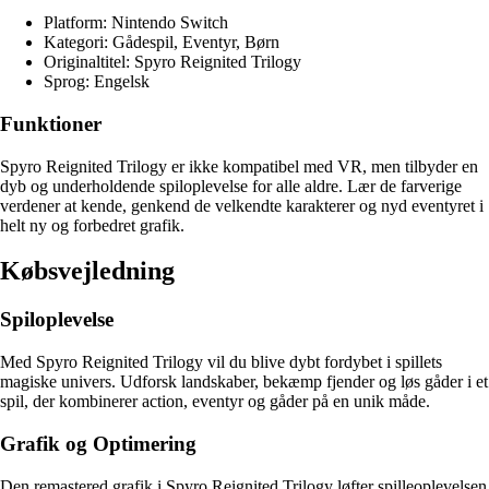
Platform: Nintendo Switch
Kategori: Gådespil, Eventyr, Børn
Originaltitel: Spyro Reignited Trilogy
Sprog: Engelsk
Funktioner
Spyro Reignited Trilogy er ikke kompatibel med VR, men tilbyder en
dyb og underholdende spiloplevelse for alle aldre. Lær de farverige
verdener at kende, genkend de velkendte karakterer og nyd eventyret i
helt ny og forbedret grafik.
Købsvejledning
Spiloplevelse
Med Spyro Reignited Trilogy vil du blive dybt fordybet i spillets
magiske univers. Udforsk landskaber, bekæmp fjender og løs gåder i et
spil, der kombinerer action, eventyr og gåder på en unik måde.
Grafik og Optimering
Den remastered grafik i Spyro Reignited Trilogy løfter spilleoplevelsen