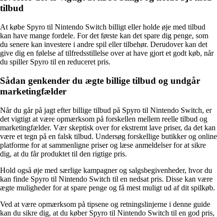
tilbud
At købe Spyro til Nintendo Switch billigt eller holde øje med tilbud
kan have mange fordele. For det første kan det spare dig penge, som
du senere kan investere i andre spil eller tilbehør. Derudover kan det
give dig en følelse af tilfredsstillelse over at have gjort et godt køb, når
du spiller Spyro til en reduceret pris.
Sådan genkender du ægte billige tilbud og undgår
marketingfælder
Når du går på jagt efter billige tilbud på Spyro til Nintendo Switch, er
det vigtigt at være opmærksom på forskellen mellem reelle tilbud og
marketingfælder. Vær skeptisk over for ekstremt lave priser, da det kan
være et tegn på en falsk tilbud. Undersøg forskellige butikker og online
platforme for at sammenligne priser og læse anmeldelser for at sikre
dig, at du får produktet til den rigtige pris.
Hold også øje med særlige kampagner og salgsbegivenheder, hvor du
kan finde Spyro til Nintendo Switch til en nedsat pris. Disse kan være
ægte muligheder for at spare penge og få mest muligt ud af dit spilkøb.
Ved at være opmærksom på tipsene og retningslinjerne i denne guide
kan du sikre dig, at du køber Spyro til Nintendo Switch til en god pris,