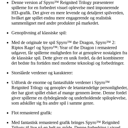
Denne version af Spyro™ Reignited Trilogy præsenterer
spillerne for en forbedret visuel oplevelse med imponerende
HD-grafik. Det giver en mere levende og detaljeret spilverden,
hvilket gør spillet endnu mere engagerende og realistisk
sammenlignet med andre produkter på markedet.
Genoplivning af klassiske spil:
Med de originale tre spil Spyro™ the Dragon, Spyro™ 2:
Riptos Rage! og Spyro™: Year of the Dragon i remastered
udgaver, får spillerne muligheden for at genopleve nostalgien fra
de klassiske spil. Dette giver en unik fordel, da det kombinerer
det bedste fra fortiden med moderne teknologi og forbedringer.
Storslåede verdener og karakterer:
Udforsk de enorme og fantasifulde verdener i Spyro™
Reignited Trilogy og genoplev de letantændelige personligheder,
der har gjort spillet elsket af mange gennem årene. Denne fordel
giver spillerne en dybdegående og underholdende spiloplevelse,
som adskiller sig fra andre spil i samme genre.
Flot remastered grafik:
Med fantastisk remastered grafik bringes Spyro™ Reignited
Trilogy til live på en helt ny måde. Denne forbedring i visuel