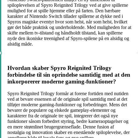
spiloplevelsen af Spyro Reignited Trilogy ved at give spillerne
mulighed for at spille hjemme eller på farten. Den bærbare
karakter af Nintendo Switch tillader spillerne at dykke ned i
Spyros magiske eventyr hvor som helst, når som helst, hvilket
gør det både praktisk og underholdende. Med muligheden for at
skifte mellem tv-tilstand og håndholdt tilstand, kan spillerne
nyde den ikoniske treenighed af Spyro-spilene på en alsidig og
alsidig måde.
Hvordan skaber Spyro Reignited Trilogy
forbindelse til sin oprindelse samtidig med at den
inkorporerer moderne gaming-funktioner?
Spyro Reignited Trilogy formår at forene fortiden med nutiden
ved at bevare essensen af de originale spil samtidig med at det
tilføjer moderne gaming-funktioner og forbedringer. Mens det
bevarer de populære og elskede gameplay-elementer og
karakterer fra de originale tre spil, integrerer det også nye
funktioner såsom forbedret styring, bedre kameraoptagelser og
en mere strømlinet brugergrænseflade. Denne fusion af
nostalgia og innovation skaber en enestående spiloplevelse, der
appellerer både til loyale fans og nye spillere.