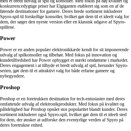
med et bredt udvalg af spil og konsoller. Med fokus på høj kvalitet og
konkurrencedygtige priser har Elgiganten etableret sig som en af ​​de
førende destinationer for gamere. Deres brede sortiment inkluderer
Spyro-spil til forskellige konsoller, hvilket gør dem til et ideelt valg for
dem, der søger den nyeste version eller en klassisk udgave af Spyro-
spillene.
Power
Power er en anden populær elektronikkæde kendt for sit imponerende
udvalg af spilkonsoller og tilbehør. Med fokus på innovation og
kundetilfredshed har Power opbygget et stærkt omdømme i markedet.
Deres engagement i at tilbyde et bredt udvalg af spil, herunder Spyro-
serien, gør dem til et attraktivt valg for både erfarne gamere og
nybegyndere.
Proshop
Proshop er en foretrukken destination for tech-entusiaster med deres
omfattende udvalg af elektronikprodukter. Med fokus på kvalitet og
pålidelighed har Proshop opnået stor popularitet blandt kunder. Deres
sortiment inkluderer også Spyro-spil, hvilket gør dem til et ideelt sted
for dem, der ønsker at udforske den eventyrlige verden af Spyro på
deres foretrukne enhed.