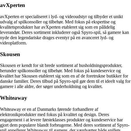
avXperten
avXperten er specialiseret i lyd- og videoudstyr og tilbyder et unikt
udvalg af spilkonsoller og tilbehør. Med fokus på ekspertise og
kvalitetsprodukter har avXperten etableret sig som en pålidelig
leverandør. Deres sortiment inkluderer også Spyro-spil, så gamere kan
nyde den legendariske drages eventyr på en avanceret lyd- og
videoplatform.
Skousen
Skousen er kendt for sit brede sortiment af husholdningsprodukter,
herunder spilkonsoller og tilbehør. Med fokus på kundeservice og
kvalitet har Skousen etableret sig som en af ​​de foretrukne butikker for
danske familier. Deres tilbud på Spyro-spil gør dem til et ideelt valg for
gamere i alle aldre, der søger underholdning og kvalitet.
Whiteaway
Whiteaway er en af ​​Danmarks førende forhandlere af
elektronikprodukter med fokus på kvalitet og design. Deres
engagement i at levere førsteklasses produkter og kundeservice har
gjort dem populære blandt forbrugerne. Med deres sortiment af Spyro-
spil appellerer Whiteaway til gamere, der værdsætter både spillets