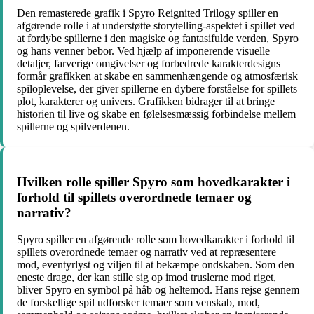
Den remasterede grafik i Spyro Reignited Trilogy spiller en
afgørende rolle i at understøtte storytelling-aspektet i spillet ved
at fordybe spillerne i den magiske og fantasifulde verden, Spyro
og hans venner bebor. Ved hjælp af imponerende visuelle
detaljer, farverige omgivelser og forbedrede karakterdesigns
formår grafikken at skabe en sammenhængende og atmosfærisk
spiloplevelse, der giver spillerne en dybere forståelse for spillets
plot, karakterer og univers. Grafikken bidrager til at bringe
historien til live og skabe en følelsesmæssig forbindelse mellem
spillerne og spilverdenen.
Hvilken rolle spiller Spyro som hovedkarakter i
forhold til spillets overordnede temaer og
narrativ?
Spyro spiller en afgørende rolle som hovedkarakter i forhold til
spillets overordnede temaer og narrativ ved at repræsentere
mod, eventyrlyst og viljen til at bekæmpe ondskaben. Som den
eneste drage, der kan stille sig op imod truslerne mod riget,
bliver Spyro en symbol på håb og heltemod. Hans rejse gennem
de forskellige spil udforsker temaer som venskab, mod,