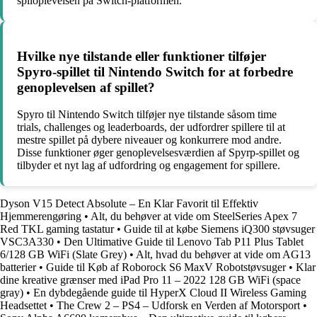
spiloplevelsen på Switch-platformen.
Hvilke nye tilstande eller funktioner tilføjer
Spyro-spillet til Nintendo Switch for at forbedre
genoplevelsen af spillet?
Spyro til Nintendo Switch tilføjer nye tilstande såsom time
trials, challenges og leaderboards, der udfordrer spillere til at
mestre spillet på dybere niveauer og konkurrere mod andre.
Disse funktioner øger genoplevelsesværdien af Spyrp-spillet og
tilbyder et nyt lag af udfordring og engagement for spillere.
Dyson V15 Detect Absolute – En Klar Favorit til Effektiv
Hjemmerengøring
•
Alt, du behøver at vide om SteelSeries Apex 7
Red TKL gaming tastatur
•
Guide til at købe Siemens iQ300 støvsuger
VSC3A330
•
Den Ultimative Guide til Lenovo Tab P11 Plus Tablet
6/128 GB WiFi (Slate Grey)
•
Alt, hvad du behøver at vide om AG13
batterier
•
Guide til Køb af Roborock S6 MaxV Robotstøvsuger
•
Klar
dine kreative grænser med iPad Pro 11 – 2022 128 GB WiFi (space
gray)
•
En dybdegående guide til HyperX Cloud II Wireless Gaming
Headsettet
•
The Crew 2 – PS4 – Udforsk en Verden af Motorsport
•