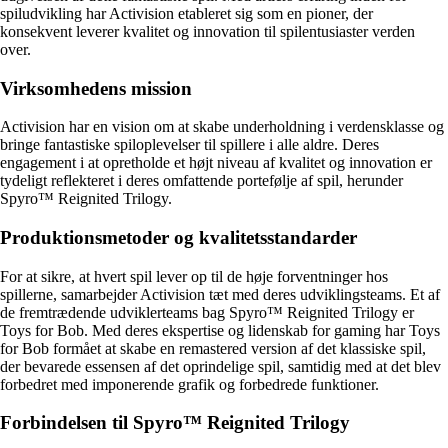
spiludvikling har Activision etableret sig som en pioner, der
konsekvent leverer kvalitet og innovation til spilentusiaster verden
over.
Virksomhedens mission
Activision har en vision om at skabe underholdning i verdensklasse og
bringe fantastiske spiloplevelser til spillere i alle aldre. Deres
engagement i at opretholde et højt niveau af kvalitet og innovation er
tydeligt reflekteret i deres omfattende portefølje af spil, herunder
Spyro™ Reignited Trilogy.
Produktionsmetoder og kvalitetsstandarder
For at sikre, at hvert spil lever op til de høje forventninger hos
spillerne, samarbejder Activision tæt med deres udviklingsteams. Et af
de fremtrædende udviklerteams bag Spyro™ Reignited Trilogy er
Toys for Bob. Med deres ekspertise og lidenskab for gaming har Toys
for Bob formået at skabe en remastered version af det klassiske spil,
der bevarede essensen af det oprindelige spil, samtidig med at det blev
forbedret med imponerende grafik og forbedrede funktioner.
Forbindelsen til Spyro™ Reignited Trilogy