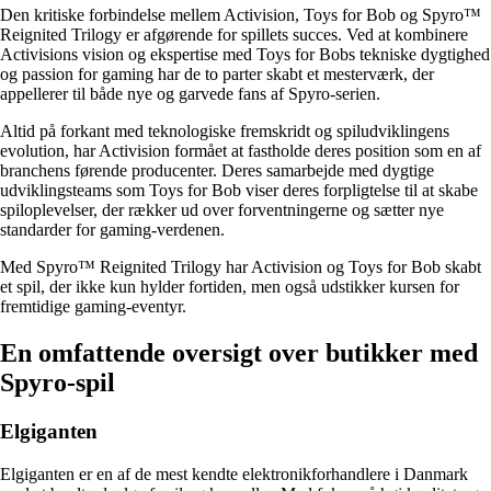
Den kritiske forbindelse mellem Activision, Toys for Bob og Spyro™
Reignited Trilogy er afgørende for spillets succes. Ved at kombinere
Activisions vision og ekspertise med Toys for Bobs tekniske dygtighed
og passion for gaming har de to parter skabt et mesterværk, der
appellerer til både nye og garvede fans af Spyro-serien.
Altid på forkant med teknologiske fremskridt og spiludviklingens
evolution, har Activision formået at fastholde deres position som en af
branchens førende producenter. Deres samarbejde med dygtige
udviklingsteams som Toys for Bob viser deres forpligtelse til at skabe
spiloplevelser, der rækker ud over forventningerne og sætter nye
standarder for gaming-verdenen.
Med Spyro™ Reignited Trilogy har Activision og Toys for Bob skabt
et spil, der ikke kun hylder fortiden, men også udstikker kursen for
fremtidige gaming-eventyr.
En omfattende oversigt over butikker med
Spyro-spil
Elgiganten
Elgiganten er en af ​​de mest kendte elektronikforhandlere i Danmark