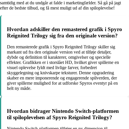
samtidig med at du undgår at falde i marketingfælder. Så gå på jagt
efter de bedste tilbud, og få mest muligt ud af din spiloplevelse!
Hvordan adskiller den remastered grafik i Spyro
Reignited Trilogy sig fra den originale version?
Den remasterede grafik i Spyro Reignited Trilogy skiller sig
markant ud fra den originale version ved at tilføje detaljer,
dybde og definition til karakterer, omgivelser og specielle
effekter. Grafikken er i storslået HD, hvilket giver spillerne en
visuel oplevelse fyldt med livlige farver, forbedret
skyggelegning og knivskarpe teksturer. Denne opgradering
skaber en mere imponerende og engagerende spilverden, der
giver spillerne mulighed for at udforske Spyros eventyr på en
helt ny måde.
Hvordan bidrager Nintendo Switch-platformen
til spiloplevelsen af Spyro Reignited Trilogy?
Nintendo Switch-platformen tilføjer en ny dimension til