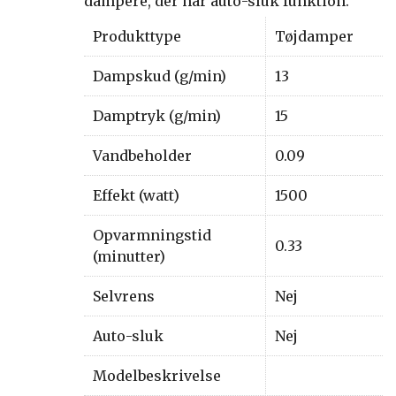
dampere, der har auto-sluk funktion.
Produkttype
Tøjdamper
Dampskud (g/min)
13
Damptryk (g/min)
15
Vandbeholder
0.09
Effekt (watt)
1500
Opvarmningstid
0.33
(minutter)
Selvrens
Nej
Auto-sluk
Nej
Modelbeskrivelse