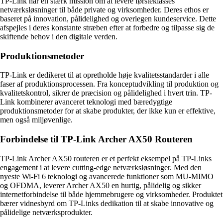
TP-Link har en stærk mission om at levere førsteklasses
netværksløsninger til både private og virksomheder. Deres ethos er
baseret på innovation, pålidelighed og overlegen kundeservice. Dette
afspejles i deres konstante stræben efter at forbedre og tilpasse sig de
skiftende behov i den digitale verden.
Produktionsmetoder
TP-Link er dedikeret til at opretholde høje kvalitetsstandarder i alle
faser af produktionsprocessen. Fra konceptudvikling til produktion og
kvalitetskontrol, sikrer de præcision og pålidelighed i hvert trin. TP-
Link kombinerer avanceret teknologi med bæredygtige
produktionsmetoder for at skabe produkter, der ikke kun er effektive,
men også miljøvenlige.
Forbindelse til TP-Link Archer AX50 Routeren
TP-Link Archer AX50 routeren er et perfekt eksempel på TP-Links
engagement i at levere cutting-edge netværksløsninger. Med den
nyeste Wi-Fi 6 teknologi og avancerede funktioner som MU-MIMO
og OFDMA, leverer Archer AX50 en hurtig, pålidelig og sikker
internetforbindelse til både hjemmebrugere og virksomheder. Produktet
bærer vidnesbyrd om TP-Links dedikation til at skabe innovative og
pålidelige netværksprodukter.