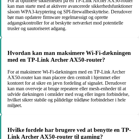
For at optimere sikkerheden på en TP-Link Archer AX50-router
kan man starte med at aktivere avancerede sikkerhedsfunktioner
såsom WPA3-kryptering og SPI-firewallbeskyttelse. Derudover
bør man opdatere firmware regelmæssigt og oprette
adgangskontroller for at beskytte netværket mod potentielle
trusler og uautoriseret adgang.
Hvordan kan man maksimere Wi-Fi-dækningen
med en TP-Link Archer AX50-router?
For at maksimere Wi-Fi-dækningen med en TP-Link Archer
AX50-router kan man placere den centralt i hjemmet eller
kontoret for at sikre en jævn fordeling af signalet. Derudover
kan man overveje at bruge repeatere eller mesh-enheder til at
udvide dækningen i områder med svag eller ingen forbindelse,
hvilket sikrer stabile og pålidelige trådløse forbindelser i hele
miljøet.
Hvilke fordele har brugere ved at benytte en TP-
Link Archer AX50-router til gaming?