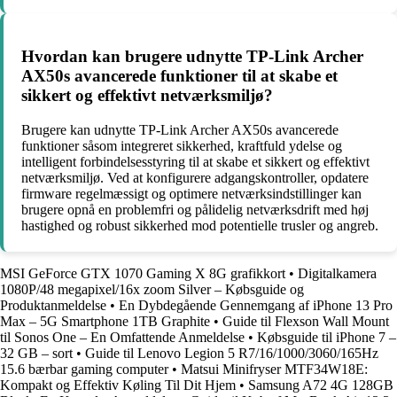
Hvordan kan brugere udnytte TP-Link Archer
AX50s avancerede funktioner til at skabe et
sikkert og effektivt netværksmiljø?
Brugere kan udnytte TP-Link Archer AX50s avancerede
funktioner såsom integreret sikkerhed, kraftfuld ydelse og
intelligent forbindelsesstyring til at skabe et sikkert og effektivt
netværksmiljø. Ved at konfigurere adgangskontroller, opdatere
firmware regelmæssigt og optimere netværksindstillinger kan
brugere opnå en problemfri og pålidelig netværksdrift med høj
hastighed og robust sikkerhed mod potentielle trusler og angreb.
MSI GeForce GTX 1070 Gaming X 8G grafikkort
•
Digitalkamera
1080P/48 megapixel/16x zoom Silver – Købsguide og
Produktanmeldelse
•
En Dybdegående Gennemgang af iPhone 13 Pro
Max – 5G Smartphone 1TB Graphite
•
Guide til Flexson Wall Mount
til Sonos One – En Omfattende Anmeldelse
•
Købsguide til iPhone 7 –
32 GB – sort
•
Guide til Lenovo Legion 5 R7/16/1000/3060/165Hz
15.6 bærbar gaming computer
•
Matsui Minifryser MTF34W18E:
Kompakt og Effektiv Køling Til Dit Hjem
•
Samsung A72 4G 128GB