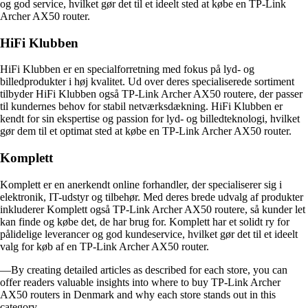
og god service, hvilket gør det til et ideelt sted at købe en TP-Link
Archer AX50 router.
HiFi Klubben
HiFi Klubben er en specialforretning med fokus på lyd- og
billedprodukter i høj kvalitet. Ud over deres specialiserede sortiment
tilbyder HiFi Klubben også TP-Link Archer AX50 routere, der passer
til kundernes behov for stabil netværksdækning. HiFi Klubben er
kendt for sin ekspertise og passion for lyd- og billedteknologi, hvilket
gør dem til et optimat sted at købe en TP-Link Archer AX50 router.
Komplett
Komplett er en anerkendt online forhandler, der specialiserer sig i
elektronik, IT-udstyr og tilbehør. Med deres brede udvalg af produkter
inkluderer Komplett også TP-Link Archer AX50 routere, så kunder let
kan finde og købe det, de har brug for. Komplett har et solidt ry for
pålidelige leverancer og god kundeservice, hvilket gør det til et ideelt
valg for køb af en TP-Link Archer AX50 router.
—By creating detailed articles as described for each store, you can
offer readers valuable insights into where to buy TP-Link Archer
AX50 routers in Denmark and why each store stands out in this
category.