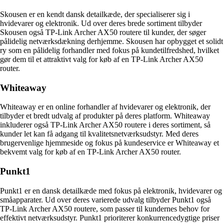
Skousen er en kendt dansk detailkæde, der specialiserer sig i
hvidevarer og elektronik. Ud over deres brede sortiment tilbyder
Skousen også TP-Link Archer AX50 routere til kunder, der søger
pålidelig netværksdækning derhjemme. Skousen har opbygget et solidt
ry som en pålidelig forhandler med fokus på kundetilfredshed, hvilket
gør dem til et attraktivt valg for køb af en TP-Link Archer AX50
router.
Whiteaway
Whiteaway er en online forhandler af hvidevarer og elektronik, der
tilbyder et bredt udvalg af produkter på deres platform. Whiteaway
inkluderer også TP-Link Archer AX50 routere i deres sortiment, så
kunder let kan få adgang til kvalitetsnetværksudstyr. Med deres
brugervenlige hjemmeside og fokus på kundeservice er Whiteaway et
bekvemt valg for køb af en TP-Link Archer AX50 router.
Punkt1
Punkt1 er en dansk detailkæde med fokus på elektronik, hvidevarer og
småapparater. Ud over deres varierede udvalg tilbyder Punkt1 også
TP-Link Archer AX50 routere, som passer til kundernes behov for
effektivt netværksudstyr. Punkt1 prioriterer konkurrencedygtige priser