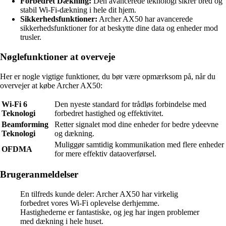
Forbedret Dækning:
Den avancerede teknologi sikrer bred og
stabil Wi-Fi-dækning i hele dit hjem.
Sikkerhedsfunktioner:
Archer AX50 har avancerede
sikkerhedsfunktioner for at beskytte dine data og enheder mod
trusler.
Nøglefunktioner at overveje
Her er nogle vigtige funktioner, du bør være opmærksom på, når du
overvejer at købe Archer AX50:
Wi-Fi 6
Den nyeste standard for trådløs forbindelse med
Teknologi
forbedret hastighed og effektivitet.
Beamforming
Retter signalet mod dine enheder for bedre ydeevne
Teknologi
og dækning.
Muliggør samtidig kommunikation med flere enheder
OFDMA
for mere effektiv dataoverførsel.
Brugeranmeldelser
En tilfreds kunde deler: Archer AX50 har virkelig
forbedret vores Wi-Fi oplevelse derhjemme.
Hastighederne er fantastiske, og jeg har ingen problemer
med dækning i hele huset.