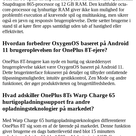
Snapdragon 865-processor og 12 GB RAM. Den kraftfulde octa-
core-processor og lynhurtige RAM giver ikke kun mulighed for
problemfri execution af krævende spil og multitasking, men sikrer
også en jævn og responsiv brugeroplevelse. Dette sætter brugerne i
stand til at køre flere apps samtidigt uden tab af hastighed eller
effektivitet.
Hvordan forbedrer OxygenOS baseret på Android
11 brugeroplevelsen for OnePlus 8T-ejere?
OnePlus 8T-brugere kan nyde en hurtig og skræddersyet
brugeroplevelse takket være OxygenOS baseret på Android 11.
Dette brugerinterface fokuserer på detaljer og tilbyder omfattende
tilpasningsmuligheder, intuitiv gestikkontrol, Zen Mode og andre
funktioner, der øger produktiviteten og brugertilfredsheden.
Hvad adskiller OnePlus 8Ts Warp Charge 65
hurtigopladningssupport fra andre
opladningsteknologier på markedet?
Med Warp Charge 65 hurtigopladningsteknologien differentierer
OnePlus 8T sig som en af de førende på markedet. Denne funktion
giver brugerne en dags batterilevetid med blot 15 minutters