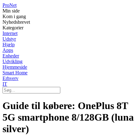
Pro
Net
Min side
Kom i gang
Nyhedsbrevet
Kategorier
Internet
Udstyr
Hjælp
Apps
Enheder
Udvikling
Hjemmeside
Smart Home
Erhverv
IT
Guide til købere: OnePlus 8T
5G smartphone 8/128GB (luna
silver)