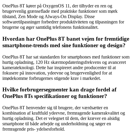
OnePlus 8T kører på OxygenOS 11, der tilbyder en ren og
brugervenlig grænseflade med praktiske funktioner som mørk
tilstand, Zen Mode og Always-On Display. Disse
softwaretilpasninger forbedrer produktiviteten og tilpasningen for
brugerne og øger samtidig telefonens funktionalitet.
Hvordan har OnePlus 8T banet vejen for fremtidige
smartphone-trends med sine funktioner og design?
OnePlus 8T har sat standarden for smartphones med funktioner som
hurtig opladning, 120 Hz skærmopdateringsfrekvens og avanceret
kamerateknologi. Dette har inspireret andre producenter til at
fokusere på innovation, ydeevne og brugervenlighed for at
imødekomme forbrugernes stigende krav i markedet.
Hvilke forbrugersegmenter kan drage fordel af
OnePlus 8Ts specifikationer og funktioner?
OnePlus 8T henvender sig til brugere, der værdsætter en
kombination af kraftfuld ydeevne, fremragende kamerakvalitet og
hurtig opladning. Det er velegnet til dem, der kræver en alsidig
smartphone til både arbejde og underholdning og søger en
fremragende pris- ydelsesforhold.