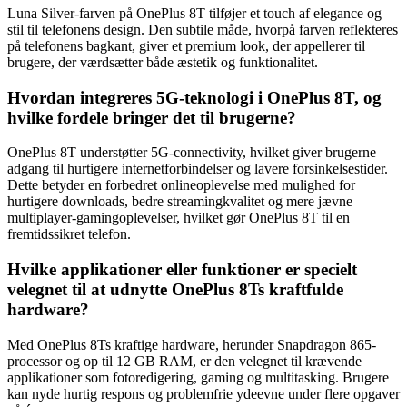
Luna Silver-farven på OnePlus 8T tilføjer et touch af elegance og
stil til telefonens design. Den subtile måde, hvorpå farven reflekteres
på telefonens bagkant, giver et premium look, der appellerer til
brugere, der værdsætter både æstetik og funktionalitet.
Hvordan integreres 5G-teknologi i OnePlus 8T, og
hvilke fordele bringer det til brugerne?
OnePlus 8T understøtter 5G-connectivity, hvilket giver brugerne
adgang til hurtigere internetforbindelser og lavere forsinkelsestider.
Dette betyder en forbedret onlineoplevelse med mulighed for
hurtigere downloads, bedre streamingkvalitet og mere jævne
multiplayer-gamingoplevelser, hvilket gør OnePlus 8T til en
fremtidssikret telefon.
Hvilke applikationer eller funktioner er specielt
velegnet til at udnytte OnePlus 8Ts kraftfulde
hardware?
Med OnePlus 8Ts kraftige hardware, herunder Snapdragon 865-
processor og op til 12 GB RAM, er den velegnet til krævende
applikationer som fotoredigering, gaming og multitasking. Brugere
kan nyde hurtig respons og problemfrie ydeevne under flere opgaver