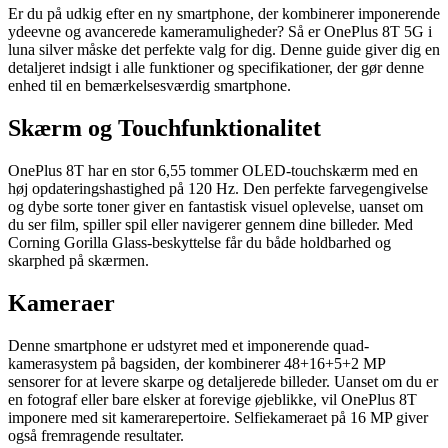
Er du på udkig efter en ny smartphone, der kombinerer imponerende
ydeevne og avancerede kameramuligheder? Så er OnePlus 8T 5G i
luna silver måske det perfekte valg for dig. Denne guide giver dig en
detaljeret indsigt i alle funktioner og specifikationer, der gør denne
enhed til en bemærkelsesværdig smartphone.
Skærm og Touchfunktionalitet
OnePlus 8T har en stor 6,55 tommer OLED-touchskærm med en
høj opdateringshastighed på 120 Hz. Den perfekte farvegengivelse
og dybe sorte toner giver en fantastisk visuel oplevelse, uanset om
du ser film, spiller spil eller navigerer gennem dine billeder. Med
Corning Gorilla Glass-beskyttelse får du både holdbarhed og
skarphed på skærmen.
Kameraer
Denne smartphone er udstyret med et imponerende quad-
kamerasystem på bagsiden, der kombinerer 48+16+5+2 MP
sensorer for at levere skarpe og detaljerede billeder. Uanset om du er
en fotograf eller bare elsker at forevige øjeblikke, vil OnePlus 8T
imponere med sit kamerarepertoire. Selfiekameraet på 16 MP giver
også fremragende resultater.