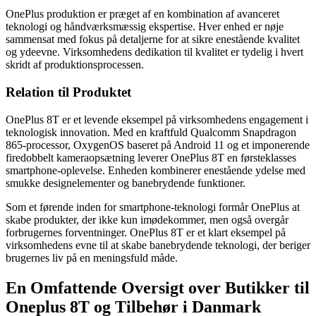
OnePlus produktion er præget af en kombination af avanceret
teknologi og håndværksmæssig ekspertise. Hver enhed er nøje
sammensat med fokus på detaljerne for at sikre enestående kvalitet
og ydeevne. Virksomhedens dedikation til kvalitet er tydelig i hvert
skridt af produktionsprocessen.
Relation til Produktet
OnePlus 8T er et levende eksempel på virksomhedens engagement i
teknologisk innovation. Med en kraftfuld Qualcomm Snapdragon
865-processor, OxygenOS baseret på Android 11 og et imponerende
firedobbelt kameraopsætning leverer OnePlus 8T en førsteklasses
smartphone-oplevelse. Enheden kombinerer enestående ydelse med
smukke designelementer og banebrydende funktioner.
Som et førende inden for smartphone-teknologi formår OnePlus at
skabe produkter, der ikke kun imødekommer, men også overgår
forbrugernes forventninger. OnePlus 8T er et klart eksempel på
virksomhedens evne til at skabe banebrydende teknologi, der beriger
brugernes liv på en meningsfuld måde.
En Omfattende Oversigt over Butikker til
Oneplus 8T og Tilbehør i Danmark