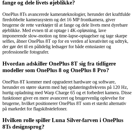
fange og dele livets øjeblikke?
OnePlus 8Ts avancerede kamerateknologier, herunder det kraftfulde
firedobbelte kamerasystem og det 16 MP frontkamera, giver
brugerne de rette værktøjer til at fange og dele livets mest dyrebare
øjeblikke. Med evnen til at optage i 4K-opløsning, lave
imponerende slow-motion og time-lapse-optagelser og tage skarpe
selfies, åbner OnePlus 8T op for en verden af kreativitet og udtryk,
der gør det til en pålidelig ledsager for både entusiaster og
professionelle fotografer.
Hvordan adskiller OnePlus 8T sig fra tidligere
modeller som OnePlus 8 og OnePlus 8 Pro?
OnePlus 8T kommer med opgraderet hardware og software,
herunder en større skærm med høj opdateringsfrekvens på 120 Hz,
hurtig opladning med Warp Charge 65 og et forbedret kamera. Disse
funktioner giver en mere avanceret og brugervenlig oplevelse for
brugerne, hvilket positionerer OnePlus 8T som et stærkt alternativ
på markedet for flagskibstelefoner.
Hvilken rolle spiller Luna Silver-farven i OnePlus
8Ts designsprog?