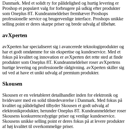
Danmark. Med et solidt ry for pålidelighed og hurtig levering er
Proshop et populært valg for forbrugere på udkig efter produkter
som Oneplus 8T. Kundeanmeldelser fremhæver Proshops
professionelle service og brugervenlige interface. Proshops unikke
selling point er deres skarpe priser og brede udvalg af tilbehør.
avXperten
avXperten har specialiseret sig i avancerede teknologiprodukter og
har et godt omdømme for sin ekspertise og kundeservice. Med et
fokus på kvalitet og innovation er avXperten det rette sted at finde
produkter som Oneplus 8T. Kundeanmeldelser roser avXpertens
hurtige levering og professionelle rådgivning. avXperten skiller sig
ud ved at have et unikt udvalg af premium produkter.
Skousen
Skousen er en veletableret detailhandler inden for elektronik og
hvidevarer med en solid tilstedeværelse i Danmark. Med fokus på
kvalitet og pålidelighed tilbyder Skousen et godt udvalg af
elektronikprodukter, herunder Oneplus 8T. Kundeanmeldelser roser
Skousens konkurrencedygtige priser og venlige kundeservice.
Skousens unikke selling point er deres fokus på at levere produkter
af høj kvalitet til overkommelige priser.