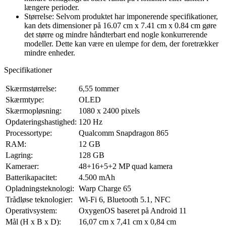
længere perioder.
Størrelse: Selvom produktet har imponerende specifikationer,
kan dets dimensioner på 16.07 cm x 7.41 cm x 0.84 cm gøre
det større og mindre håndterbart end nogle konkurrerende
modeller. Dette kan være en ulempe for dem, der foretrækker
mindre enheder.
Specifikationer
Skærmstørrelse:
6,55 tommer
Skærmtype:
OLED
Skærmopløsning:
1080 x 2400 pixels
Opdateringshastighed:
120 Hz
Processortype:
Qualcomm Snapdragon 865
RAM:
12 GB
Lagring:
128 GB
Kameraer:
48+16+5+2 MP quad kamera
Batterikapacitet:
4.500 mAh
Opladningsteknologi:
Warp Charge 65
Trådløse teknologier:
Wi-Fi 6, Bluetooth 5.1, NFC
Operativsystem:
OxygenOS baseret på Android 11
Mål (H x B x D):
16,07 cm x 7,41 cm x 0,84 cm