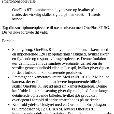
smartphoneoplevelse.
OnePlus 8T kombinerer stil, ydeevne og kvalitet på en
måde, der virkelig skiller sig ud på markedet. – Tilfreds
kunde
Tag din smartphoneoplevelse til næste niveau med OnePlus 8T 5G.
Du vil ikke fortryde dit valg.
Fordele
Smidig brug: OnePlus 8T tilbyder en 6,55 touchskærm med
en imponerende 120 Hz opdateringshastighed, hvilket sikrer
en flydende og responsiv brugeroplevelse. Denne funktion
gør det muligt at nyde smidige overgange, uanset om du
scroller gennem indhold eller spiller spil, hvilket giver dig en
fordel i forhold til konkurrerende produkter.
Fremragende kameraresultater: Med et 48+16+5+2 MP quad
kamera, der er fintunet til at levere imponerende billeder,
skiller OnePlus 8T sig ud med sin kamerateknologi. Denne
kraftfulde kameraopsætning giver dig mulighed for at fange
detaljerede og levende billeder, hvilket gør produktet
overlegent i forhold til andre smartphones på markedet.
Kraftfuld ydelse: Udstyret med en Qualcomm Snapdragon
865 processor og 12 GB RAM, leverer OnePlus 8T
imponerende ydelse og hastighed. Denne kombination gør det