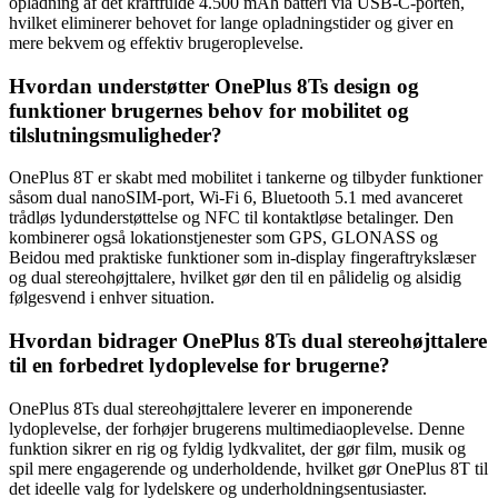
opladning af det kraftfulde 4.500 mAh batteri via USB-C-porten,
hvilket eliminerer behovet for lange opladningstider og giver en
mere bekvem og effektiv brugeroplevelse.
Hvordan understøtter OnePlus 8Ts design og
funktioner brugernes behov for mobilitet og
tilslutningsmuligheder?
OnePlus 8T er skabt med mobilitet i tankerne og tilbyder funktioner
såsom dual nanoSIM-port, Wi-Fi 6, Bluetooth 5.1 med avanceret
trådløs lydunderstøttelse og NFC til kontaktløse betalinger. Den
kombinerer også lokationstjenester som GPS, GLONASS og
Beidou med praktiske funktioner som in-display fingeraftrykslæser
og dual stereohøjttalere, hvilket gør den til en pålidelig og alsidig
følgesvend i enhver situation.
Hvordan bidrager OnePlus 8Ts dual stereohøjttalere
til en forbedret lydoplevelse for brugerne?
OnePlus 8Ts dual stereohøjttalere leverer en imponerende
lydoplevelse, der forhøjer brugerens multimediaoplevelse. Denne
funktion sikrer en rig og fyldig lydkvalitet, der gør film, musik og
spil mere engagerende og underholdende, hvilket gør OnePlus 8T til
det ideelle valg for lydelskere og underholdningsentusiaster.