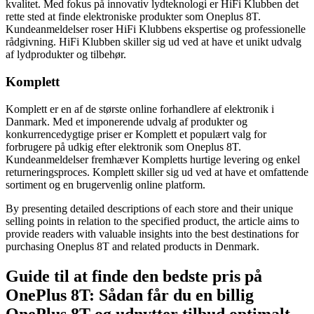
kvalitet. Med fokus på innovativ lydteknologi er HiFi Klubben det
rette sted at finde elektroniske produkter som Oneplus 8T.
Kundeanmeldelser roser HiFi Klubbens ekspertise og professionelle
rådgivning. HiFi Klubben skiller sig ud ved at have et unikt udvalg
af lydprodukter og tilbehør.
Komplett
Komplett er en af de største online forhandlere af elektronik i
Danmark. Med et imponerende udvalg af produkter og
konkurrencedygtige priser er Komplett et populært valg for
forbrugere på udkig efter elektronik som Oneplus 8T.
Kundeanmeldelser fremhæver Kompletts hurtige levering og enkel
returneringsproces. Komplett skiller sig ud ved at have et omfattende
sortiment og en brugervenlig online platform.
By presenting detailed descriptions of each store and their unique
selling points in relation to the specified product, the article aims to
provide readers with valuable insights into the best destinations for
purchasing Oneplus 8T and related products in Denmark.
Guide til at finde den bedste pris på
OnePlus 8T: Sådan får du en billig
OnePlus 8T og udnytter tilbud optimalt