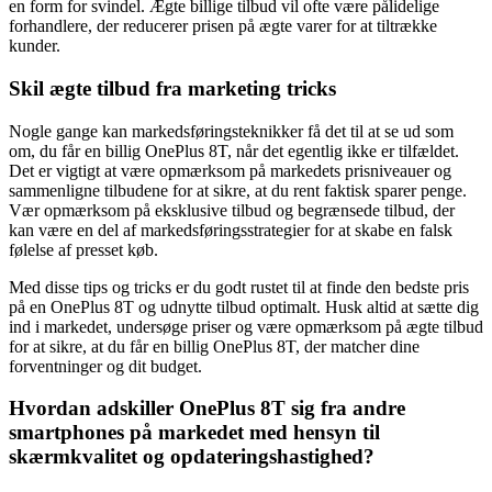
en form for svindel. Ægte billige tilbud vil ofte være pålidelige
forhandlere, der reducerer prisen på ægte varer for at tiltrække
kunder.
Skil ægte tilbud fra marketing tricks
Nogle gange kan markedsføringsteknikker få det til at se ud som
om, du får en billig OnePlus 8T, når det egentlig ikke er tilfældet.
Det er vigtigt at være opmærksom på markedets prisniveauer og
sammenligne tilbudene for at sikre, at du rent faktisk sparer penge.
Vær opmærksom på eksklusive tilbud og begrænsede tilbud, der
kan være en del af markedsføringsstrategier for at skabe en falsk
følelse af presset køb.
Med disse tips og tricks er du godt rustet til at finde den bedste pris
på en OnePlus 8T og udnytte tilbud optimalt. Husk altid at sætte dig
ind i markedet, undersøge priser og være opmærksom på ægte tilbud
for at sikre, at du får en billig OnePlus 8T, der matcher dine
forventninger og dit budget.
Hvordan adskiller OnePlus 8T sig fra andre
smartphones på markedet med hensyn til
skærmkvalitet og opdateringshastighed?