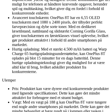
muligt for telefonen at håndtere krævende opgaver, herunder
spil og multitasking, hvilket giver dig en fordel i forhold til
konkurrerende enheder.
Avanceret touchskærm: OnePlus 8T har en 6,55 OLED
touchskærm med 1080 x 2400 pixels, der tilbyder perfekt
farvepræcision og dybe sorte toner. Med en dedikeret
læsetilstand, nattilstand og slidstærkt Corning Gorilla Glass,
giver touchskærmen en førsteklasses visuel oplevelse, hvilket
gør produktet attraktivt i forhold til andre smartphones på
markedet.
Hurtig opladning: Med et stærkt 4.500 mAh batteri og Warp
Charge 65 hurtigopladningsunderstøttelse, kan OnePlus 8T
oplades på blot 15 minutter for en dags batteritid. Denne
hurtige opladningsteknologi giver dig mulighed for at være
altid klar til brug, hvilket adskiller produktet fra
konkurrenterne.
Ulemper
Pris: Produktet kan være dyrere end konkurrerende produkter
med lignende specifikationer. Dette kan gøre det mindre
attraktivt for forbrugere med et stramt budget.
Vægt: Med en vægt på 188 g kan OnePlus 8T være tungere
end nogle andre smartphones på markedet. Dette kan gøre det
mindre behageligt at bære rundt på i lommen eller tasken i