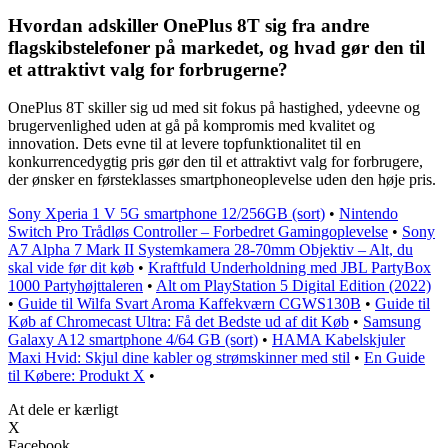
Hvordan adskiller OnePlus 8T sig fra andre
flagskibstelefoner på markedet, og hvad gør den til
et attraktivt valg for forbrugerne?
OnePlus 8T skiller sig ud med sit fokus på hastighed, ydeevne og
brugervenlighed uden at gå på kompromis med kvalitet og
innovation. Dets evne til at levere topfunktionalitet til en
konkurrencedygtig pris gør den til et attraktivt valg for forbrugere,
der ønsker en førsteklasses smartphoneoplevelse uden den høje pris.
Sony Xperia 1 V 5G smartphone 12/256GB (sort)
•
Nintendo
Switch Pro Trådløs Controller – Forbedret Gamingoplevelse
•
Sony
A7 Alpha 7 Mark II Systemkamera 28-70mm Objektiv – Alt, du
skal vide før dit køb
•
Kraftfuld Underholdning med JBL PartyBox
1000 Partyhøjttaleren
•
Alt om PlayStation 5 Digital Edition (2022)
•
Guide til Wilfa Svart Aroma Kaffekværn CGWS130B
•
Guide til
Køb af Chromecast Ultra: Få det Bedste ud af dit Køb
•
Samsung
Galaxy A12 smartphone 4/64 GB (sort)
•
HAMA Kabelskjuler
Maxi Hvid: Skjul dine kabler og strømskinner med stil
•
En Guide
til Købere: Produkt X
•
At dele er kærligt
X
Facebook