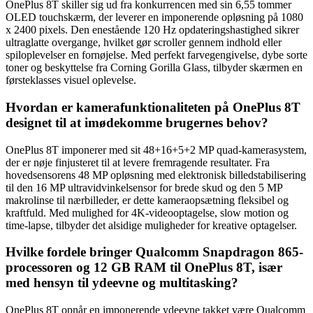
OnePlus 8T skiller sig ud fra konkurrencen med sin 6,55 tommer
OLED touchskærm, der leverer en imponerende opløsning på 1080
x 2400 pixels. Den enestående 120 Hz opdateringshastighed sikrer
ultraglatte overgange, hvilket gør scroller gennem indhold eller
spiloplevelser en fornøjelse. Med perfekt farvegengivelse, dybe sorte
toner og beskyttelse fra Corning Gorilla Glass, tilbyder skærmen en
førsteklasses visuel oplevelse.
Hvordan er kamerafunktionaliteten på OnePlus 8T
designet til at imødekomme brugernes behov?
OnePlus 8T imponerer med sit 48+16+5+2 MP quad-kamerasystem,
der er nøje finjusteret til at levere fremragende resultater. Fra
hovedsensorens 48 MP opløsning med elektronisk billedstabilisering
til den 16 MP ultravidvinkelsensor for brede skud og den 5 MP
makrolinse til nærbilleder, er dette kameraopsætning fleksibel og
kraftfuld. Med mulighed for 4K-videooptagelse, slow motion og
time-lapse, tilbyder det alsidige muligheder for kreative optagelser.
Hvilke fordele bringer Qualcomm Snapdragon 865-
processoren og 12 GB RAM til OnePlus 8T, især
med hensyn til ydeevne og multitasking?
OnePlus 8T opnår en imponerende ydeevne takket være Qualcomm