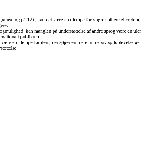
begrænsning på 12+, kan det være en ulempe for yngre spillere eller de
ere.
ogmulighed, kan manglen på understøttelse af andre sprog være en ulempe
ernationalt publikum.
 være en ulempe for dem, der søger en mere immersiv spiloplevelse gen
støttelse.