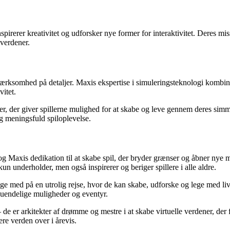
nspirerer kreativitet og udforsker nye former for interaktivitet. Deres mi
 verdener.
ksomhed på detaljer. Maxis ekspertise i simuleringsteknologi kombiner
vitet.
er, der giver spillerne mulighed for at skabe og leve gennem deres simm
g meningsfuld spiloplevelse.
og Maxis dedikation til at skabe spil, der bryder grænser og åbner nye m
un underholder, men også inspirerer og beriger spillere i alle aldre.
e med på en utrolig rejse, hvor de kan skabe, udforske og lege med livet 
f uendelige muligheder og eventyr.
– de er arkitekter af drømme og mestre i at skabe virtuelle verdener, de
ere verden over i årevis.