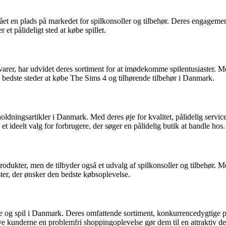
ået en plads på markedet for spilkonsoller og tilbehør. Deres engagement
 et pålideligt sted at købe spillet.
rer, har udvidet deres sortiment for at imødekomme spilentusiaster. Me
 bedste steder at købe The Sims 4 og tilhørende tilbehør i Danmark.
oldningsartikler i Danmark. Med deres øje for kvalitet, pålidelig servic
t ideelt valg for forbrugere, der søger en pålidelig butik at handle hos.
rodukter, men de tilbyder også et udvalg af spilkonsoller og tilbehør. M
ter, der ønsker den bedste købsoplevelse.
e og spil i Danmark. Deres omfattende sortiment, konkurrencedygtige pri
ive kunderne en problemfri shoppingoplevelse gør dem til en attraktiv de