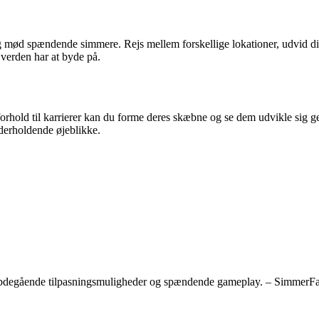
 mød spændende simmere. Rejs mellem forskellige lokationer, udvid dine
 verden har at byde på.
 forhold til karrierer kan du forme deres skæbne og se dem udvikle sig 
derholdende øjeblikke.
dybdegående tilpasningsmuligheder og spændende gameplay. – SimmerF