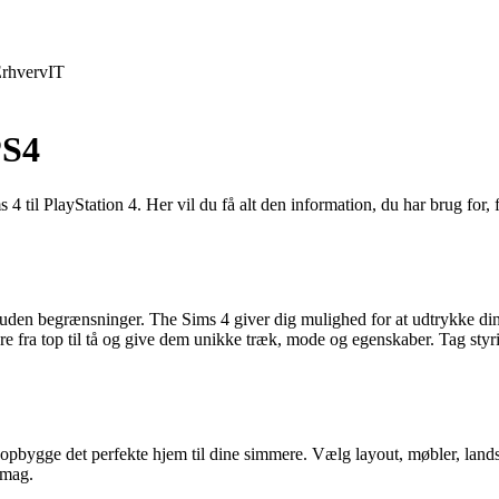
rhverv
IT
PS4
4 til PlayStation 4. Her vil du få alt den information, du har brug for,
en uden begrænsninger. The Sims 4 giver dig mulighed for at udtrykke din
fra top til tå og give dem unikke træk, mode og egenskaber. Tag styri
ygge det perfekte hjem til dine simmere. Vælg layout, møbler, landska
 smag.