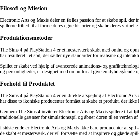
Filosofi og Mission
Electronic Arts og Maxis deler en fælles passion for at skabe spil, der i
spillerne frihed til at forme deres egne historier og skabe deres virtuelle
Produktionsmetoder
The Sims 4 på PlayStation 4 er et mesterværk skabt med omhu og opmær
har resulteret i et spil, der sætter nye standarder for realisme og interakti
Spillet er skabt ved hjælp af avancerede animations- og grafikteknologi
og personligheder, er designet med omhu for at give en dybdegående o
Forhold til Produktet
The Sims 4 på PlayStation 4 er en direkte afspejling af Electronic Arts 
har disse to ikoniske producenter formået at skabe et produkt, der ikke k
Gennem The Sims 4 inviterer Electronic Arts og Maxis spillere til at følg
traditionelle grænser for simulationsspil og åbner døren til en verden a
I sidste ende er Electronic Arts og Maxis ikke bare producenter af spil 
de skabt et mesterværk, der vil fortsætte med at inspirere og glæde spill