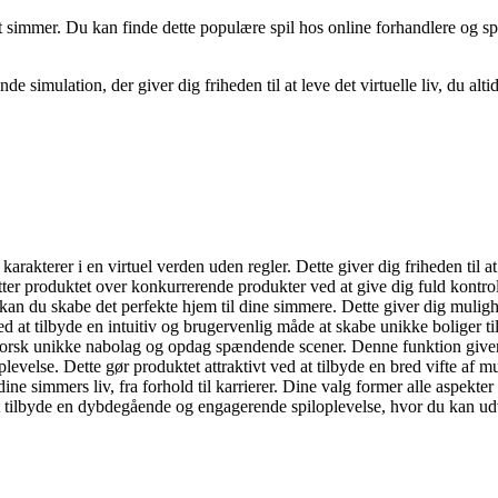
dst simmer. Du kan finde dette populære spil hos online forhandlere og s
 simulation, der giver dig friheden til at leve det virtuelle liv, du a
rakterer i en virtuel verden uden regler. Dette giver dig friheden til a
tter produktet over konkurrerende produkter ved at give dig fuld kontro
 du skabe det perfekte hjem til dine simmere. Dette giver dig mulighed
d at tilbyde en intuitiv og brugervenlig måde at skabe unikke boliger ti
forsk unikke nabolag og opdag spændende scener. Denne funktion giver 
else. Dette gør produktet attraktivt ved at tilbyde en bred vifte af mu
ne simmers liv, fra forhold til karrierer. Dine valg former alle aspekter
at tilbyde en dybdegående og engagerende spiloplevelse, hvor du kan udv