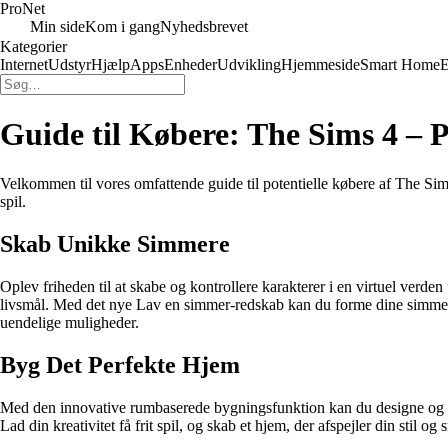
Pro
Net
Min side
Kom i gang
Nyhedsbrevet
Kategorier
Internet
Udstyr
Hjælp
Apps
Enheder
Udvikling
Hjemmeside
Smart Home
E
Guide til Købere: The Sims 4 – 
Velkommen til vores omfattende guide til potentielle købere af The Sims 
spil.
Skab Unikke Simmere
Oplev friheden til at skabe og kontrollere karakterer i en virtuel verd
livsmål. Med det nye Lav en simmer-redskab kan du forme dine simmere 
uendelige muligheder.
Byg Det Perfekte Hjem
Med den innovative rumbaserede bygningsfunktion kan du designe og opb
Lad din kreativitet få frit spil, og skab et hjem, der afspejler din stil og