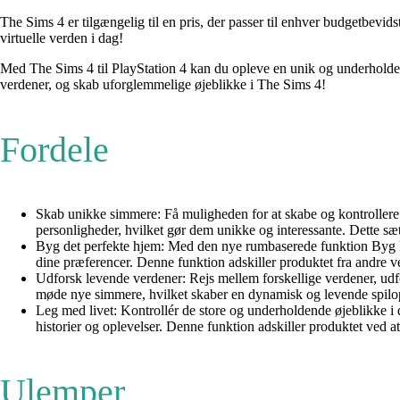
The Sims 4 er tilgængelig til en pris, der passer til enhver budgetbevi
virtuelle verden i dag!
Med The Sims 4 til PlayStation 4 kan du opleve en unik og underholdende
verdener, og skab uforglemmelige øjeblikke i The Sims 4!
Fordele
Skab unikke simmere: Få muligheden for at skabe og kontrollere ka
personligheder, hvilket gør dem unikke og interessante. Dette sæ
Byg det perfekte hjem: Med den nye rumbaserede funktion Byg kan
dine præferencer. Denne funktion adskiller produktet fra andre ve
Udforsk levende verdener: Rejs mellem forskellige verdener, ud
møde nye simmere, hvilket skaber en dynamisk og levende spiloplev
Leg med livet: Kontrollér de store og underholdende øjeblikke i di
historier og oplevelser. Denne funktion adskiller produktet ved 
Ulemper