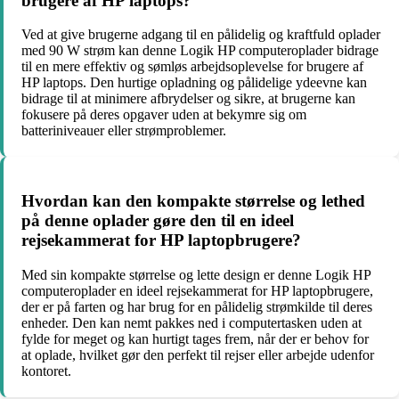
brugere af HP laptops?
Ved at give brugerne adgang til en pålidelig og kraftfuld oplader
med 90 W strøm kan denne Logik HP computeroplader bidrage
til en mere effektiv og sømløs arbejdsoplevelse for brugere af
HP laptops. Den hurtige opladning og pålidelige ydeevne kan
bidrage til at minimere afbrydelser og sikre, at brugerne kan
fokusere på deres opgaver uden at bekymre sig om
batteriniveauer eller strømproblemer.
Hvordan kan den kompakte størrelse og lethed
på denne oplader gøre den til en ideel
rejsekammerat for HP laptopbrugere?
Med sin kompakte størrelse og lette design er denne Logik HP
computeroplader en ideel rejsekammerat for HP laptopbrugere,
der er på farten og har brug for en pålidelig strømkilde til deres
enheder. Den kan nemt pakkes ned i computertasken uden at
fylde for meget og kan hurtigt tages frem, når der er behov for
at oplade, hvilket gør den perfekt til rejser eller arbejde udenfor
kontoret.