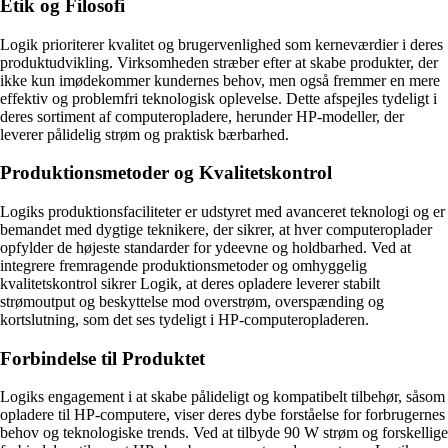
Etik og Filosofi
Logik prioriterer kvalitet og brugervenlighed som kerneværdier i deres
produktudvikling. Virksomheden stræber efter at skabe produkter, der
ikke kun imødekommer kundernes behov, men også fremmer en mere
effektiv og problemfri teknologisk oplevelse. Dette afspejles tydeligt i
deres sortiment af computeropladere, herunder HP-modeller, der
leverer pålidelig strøm og praktisk bærbarhed.
Produktionsmetoder og Kvalitetskontrol
Logiks produktionsfaciliteter er udstyret med avanceret teknologi og er
bemandet med dygtige teknikere, der sikrer, at hver computeroplader
opfylder de højeste standarder for ydeevne og holdbarhed. Ved at
integrere fremragende produktionsmetoder og omhyggelig
kvalitetskontrol sikrer Logik, at deres opladere leverer stabilt
strømoutput og beskyttelse mod overstrøm, overspænding og
kortslutning, som det ses tydeligt i HP-computeropladeren.
Forbindelse til Produktet
Logiks engagement i at skabe pålideligt og kompatibelt tilbehør, såsom
opladere til HP-computere, viser deres dybe forståelse for forbrugernes
behov og teknologiske trends. Ved at tilbyde 90 W strøm og forskellige