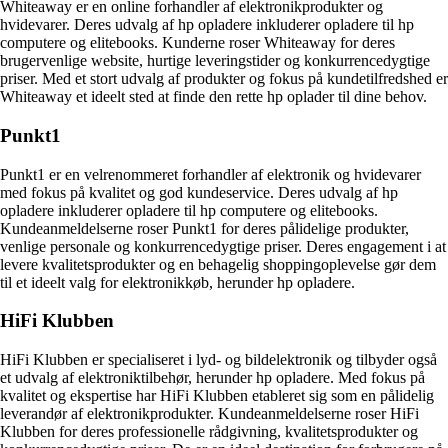
Whiteaway er en online forhandler af elektronikprodukter og
hvidevarer. Deres udvalg af hp opladere inkluderer opladere til hp
computere og elitebooks. Kunderne roser Whiteaway for deres
brugervenlige website, hurtige leveringstider og konkurrencedygtige
priser. Med et stort udvalg af produkter og fokus på kundetilfredshed er
Whiteaway et ideelt sted at finde den rette hp oplader til dine behov.
Punkt1
Punkt1 er en velrenommeret forhandler af elektronik og hvidevarer
med fokus på kvalitet og god kundeservice. Deres udvalg af hp
opladere inkluderer opladere til hp computere og elitebooks.
Kundeanmeldelserne roser Punkt1 for deres pålidelige produkter,
venlige personale og konkurrencedygtige priser. Deres engagement i at
levere kvalitetsprodukter og en behagelig shoppingoplevelse gør dem
til et ideelt valg for elektronikkøb, herunder hp opladere.
HiFi Klubben
HiFi Klubben er specialiseret i lyd- og bildelektronik og tilbyder også
et udvalg af elektroniktilbehør, herunder hp opladere. Med fokus på
kvalitet og ekspertise har HiFi Klubben etableret sig som en pålidelig
leverandør af elektronikprodukter. Kundeanmeldelserne roser HiFi
Klubben for deres professionelle rådgivning, kvalitetsprodukter og