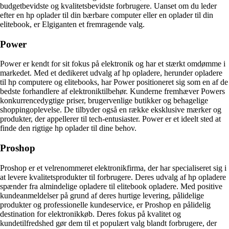
budgetbevidste og kvalitetsbevidste forbrugere. Uanset om du leder
efter en hp oplader til din bærbare computer eller en oplader til din
elitebook, er Elgiganten et fremragende valg.
Power
Power er kendt for sit fokus på elektronik og har et stærkt omdømme i
markedet. Med et dedikeret udvalg af hp opladere, herunder opladere
til hp computere og elitebooks, har Power positioneret sig som en af de
bedste forhandlere af elektroniktilbehør. Kunderne fremhæver Powers
konkurrencedygtige priser, brugervenlige butikker og behagelige
shoppingoplevelse. De tilbyder også en række eksklusive mærker og
produkter, der appellerer til tech-entusiaster. Power er et ideelt sted at
finde den rigtige hp oplader til dine behov.
Proshop
Proshop er et velrenommeret elektronikfirma, der har specialiseret sig i
at levere kvalitetsprodukter til forbrugere. Deres udvalg af hp opladere
spænder fra almindelige opladere til elitebook opladere. Med positive
kundeanmeldelser på grund af deres hurtige levering, pålidelige
produkter og professionelle kundeservice, er Proshop en pålidelig
destination for elektronikkøb. Deres fokus på kvalitet og
kundetilfredshed gør dem til et populært valg blandt forbrugere, der