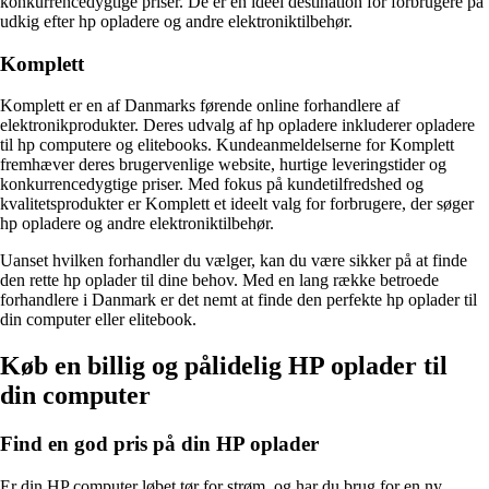
konkurrencedygtige priser. De er en ideel destination for forbrugere på
udkig efter hp opladere og andre elektroniktilbehør.
Komplett
Komplett er en af Danmarks førende online forhandlere af
elektronikprodukter. Deres udvalg af hp opladere inkluderer opladere
til hp computere og elitebooks. Kundeanmeldelserne for Komplett
fremhæver deres brugervenlige website, hurtige leveringstider og
konkurrencedygtige priser. Med fokus på kundetilfredshed og
kvalitetsprodukter er Komplett et ideelt valg for forbrugere, der søger
hp opladere og andre elektroniktilbehør.
Uanset hvilken forhandler du vælger, kan du være sikker på at finde
den rette hp oplader til dine behov. Med en lang række betroede
forhandlere i Danmark er det nemt at finde den perfekte hp oplader til
din computer eller elitebook.
Køb en billig og pålidelig HP oplader til
din computer
Find en god pris på din HP oplader
Er din HP computer løbet tør for strøm, og har du brug for en ny