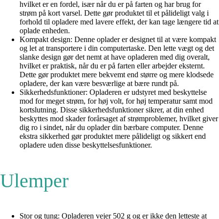
hvilket er en fordel, især når du er på farten og har brug for
strøm på kort varsel. Dette gør produktet til et pålideligt valg i
forhold til opladere med lavere effekt, der kan tage længere tid at
oplade enheden.
Kompakt design: Denne oplader er designet til at være kompakt
og let at transportere i din computertaske. Den lette vægt og det
slanke design gør det nemt at have opladeren med dig overalt,
hvilket er praktisk, når du er på farten eller arbejder eksternt.
Dette gør produktet mere bekvemt end større og mere klodsede
opladere, der kan være besværlige at bære rundt på.
Sikkerhedsfunktioner: Opladeren er udstyret med beskyttelse
mod for meget strøm, for høj volt, for høj temperatur samt mod
kortslutning. Disse sikkerhedsfunktioner sikrer, at din enhed
beskyttes mod skader forårsaget af strømproblemer, hvilket giver
dig ro i sindet, når du oplader din bærbare computer. Denne
ekstra sikkerhed gør produktet mere pålideligt og sikkert end
opladere uden disse beskyttelsesfunktioner.
Ulemper
Stor og tung: Opladeren vejer 502 g og er ikke den letteste at