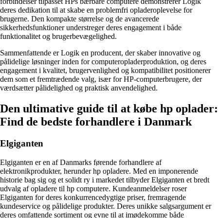
forbindelser tilpasset HPs bærbare computere demonstrerer Logik
deres dedikation til at skabe en problemfri opladeroplevelse for
brugerne. Den kompakte størrelse og de avancerede
sikkerhedsfunktioner understreger deres engagement i både
funktionalitet og brugerbevægelighed.
Sammenfattende er Logik en producent, der skaber innovative og
pålidelige løsninger inden for computeropladerproduktion, og deres
engagement i kvalitet, brugervenlighed og kompatibilitet positionerer
dem som et fremtrædende valg, især for HP-computerbrugere, der
værdsætter pålidelighed og praktisk anvendelighed.
Den ultimative guide til at købe hp oplader:
Find de bedste forhandlere i Danmark
Elgiganten
Elgiganten er en af Danmarks førende forhandlere af
elektronikprodukter, herunder hp opladere. Med en imponerende
historie bag sig og et solidt ry i markedet tilbyder Elgiganten et bredt
udvalg af opladere til hp computere. Kundeanmeldelser roser
Elgiganten for deres konkurrencedygtige priser, fremragende
kundeservice og pålidelige produkter. Deres unikke salgsargument er
deres omfattende sortiment og evne til at imødekomme både