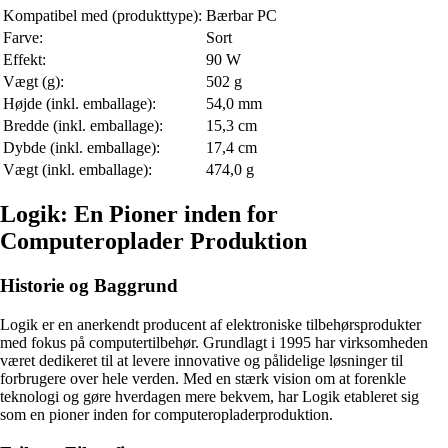
Kompatibel med (produkttype):
Bærbar PC
Farve:
Sort
Effekt:
90 W
Vægt (g):
502 g
Højde (inkl. emballage):
54,0 mm
Bredde (inkl. emballage):
15,3 cm
Dybde (inkl. emballage):
17,4 cm
Vægt (inkl. emballage):
474,0 g
Logik: En Pioner inden for
Computeroplader Produktion
Historie og Baggrund
Logik er en anerkendt producent af elektroniske tilbehørsprodukter
med fokus på computertilbehør. Grundlagt i 1995 har virksomheden
været dedikeret til at levere innovative og pålidelige løsninger til
forbrugere over hele verden. Med en stærk vision om at forenkle
teknologi og gøre hverdagen mere bekvem, har Logik etableret sig
som en pioner inden for computeropladerproduktion.