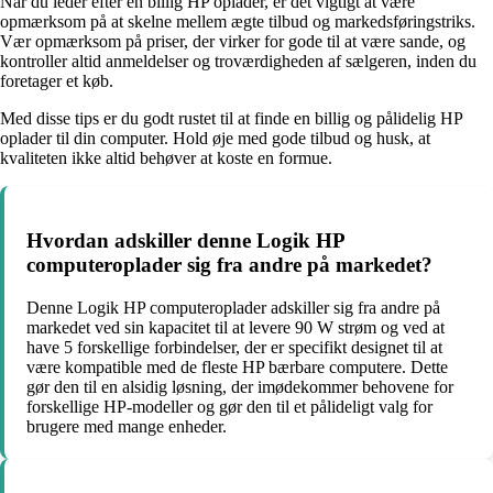
Når du leder efter en billig HP oplader, er det vigtigt at være
opmærksom på at skelne mellem ægte tilbud og markedsføringstriks.
Vær opmærksom på priser, der virker for gode til at være sande, og
kontroller altid anmeldelser og troværdigheden af sælgeren, inden du
foretager et køb.
Med disse tips er du godt rustet til at finde en billig og pålidelig HP
oplader til din computer. Hold øje med gode tilbud og husk, at
kvaliteten ikke altid behøver at koste en formue.
Hvordan adskiller denne Logik HP
computeroplader sig fra andre på markedet?
Denne Logik HP computeroplader adskiller sig fra andre på
markedet ved sin kapacitet til at levere 90 W strøm og ved at
have 5 forskellige forbindelser, der er specifikt designet til at
være kompatible med de fleste HP bærbare computere. Dette
gør den til en alsidig løsning, der imødekommer behovene for
forskellige HP-modeller og gør den til et pålideligt valg for
brugere med mange enheder.