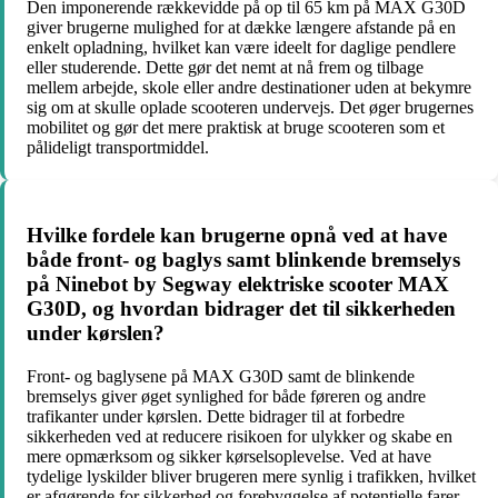
Den imponerende rækkevidde på op til 65 km på MAX G30D
giver brugerne mulighed for at dække længere afstande på en
enkelt opladning, hvilket kan være ideelt for daglige pendlere
eller studerende. Dette gør det nemt at nå frem og tilbage
mellem arbejde, skole eller andre destinationer uden at bekymre
sig om at skulle oplade scooteren undervejs. Det øger brugernes
mobilitet og gør det mere praktisk at bruge scooteren som et
pålideligt transportmiddel.
Hvilke fordele kan brugerne opnå ved at have
både front- og baglys samt blinkende bremselys
på Ninebot by Segway elektriske scooter MAX
G30D, og hvordan bidrager det til sikkerheden
under kørslen?
Front- og baglysene på MAX G30D samt de blinkende
bremselys giver øget synlighed for både føreren og andre
trafikanter under kørslen. Dette bidrager til at forbedre
sikkerheden ved at reducere risikoen for ulykker og skabe en
mere opmærksom og sikker kørselsoplevelse. Ved at have
tydelige lyskilder bliver brugeren mere synlig i trafikken, hvilket
er afgørende for sikkerhed og forebyggelse af potentielle farer.