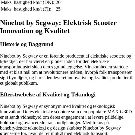
Maks. hastighed km/t (DK):
20
Maks. hastighed km/t (FI):
25
Ninebot by Segway: Elektrisk Scooter
Innovation og Kvalitet
Historie og Baggrund
Ninebot by Segway er en førende producent af elektriske scootere og
køretøjer, der har været en pioner inden for den elektriske
transportindustri siden deres grundlæggelse. Virksomheden startede
med et klart mål om at revolutionere måden, hvorpå folk transporterer
sig i bymiljøer, og har siden leveret innovative og kvalitetsprodukter til
et globalt publikum.
Efterstræbelse af Kvalitet og Teknologi
Ninebot by Segway er synonym med kvalitet og teknologisk
innovation. Deres elektriske scootere som den populære MAX G30D
er et sandt vidnesbyrd om deres engagement i at levere pålidelige,
holdbare og avancerede transportløsninger. Med fokus på
banebrydende teknologi og design skubber Ninebot by Segway
grænserne for, hvad der er muligt med elektrisk transport.