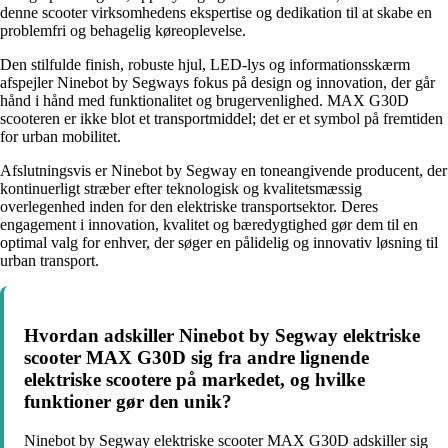
denne scooter virksomhedens ekspertise og dedikation til at skabe en
problemfri og behagelig køreoplevelse.
Den stilfulde finish, robuste hjul, LED-lys og informationsskærm
afspejler Ninebot by Segways fokus på design og innovation, der går
hånd i hånd med funktionalitet og brugervenlighed. MAX G30D
scooteren er ikke blot et transportmiddel; det er et symbol på fremtiden
for urban mobilitet.
Afslutningsvis er Ninebot by Segway en toneangivende producent, der
kontinuerligt stræber efter teknologisk og kvalitetsmæssig
overlegenhed inden for den elektriske transportsektor. Deres
engagement i innovation, kvalitet og bæredygtighed gør dem til en
optimal valg for enhver, der søger en pålidelig og innovativ løsning til
urban transport.
Hvordan adskiller Ninebot by Segway elektriske
scooter MAX G30D sig fra andre lignende
elektriske scootere på markedet, og hvilke
funktioner gør den unik?
Ninebot by Segway elektriske scooter MAX G30D adskiller sig