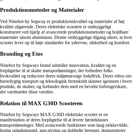
Produktionsmetoder og Materialer
Ved Ninebot by Segway er produktionskvalitet og materialer af høj
kvalitet afgørende. Deres elektriske scootere er omhyggeligt
konstrueret ved hjælp af avancerede produktionsmetoder og holdbare
materialer såsom aluminium. Denne omhyggelige tilgang sikrer, at hver
scooter lever op til høje standarder for ydeevne, sikkerhed og komfort.
Branding og Etos
Ninebot by Segways brand udstråler innovation, kvalitet og en
forpligtelse til at skabe transportløsninger, der forbedrer folks
livskvalitet og reducerer deres miljømæssige fodaftryk. Deres ethos om
bæredygtig transport og teknologisk fremskridt skinner igennem i hvert
produkt, de skaber, og forbinder dem med en bevidst forbrugerskare,
der værdsætter disse værdier.
Relation til MAX G30D Scooteren
Ninebot by Segways MAX G30D elektriske scooter er en
manifestation af deres forpligtelse til at levere førsteklasses
transportløsninger. Med avancerede funktioner som lang rækkevidde,
hurtig opladningstid, app-styring og dobbelte bremser, demonstrerer