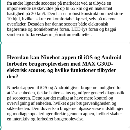
fra andre lignende scootere på markedet ved at tilbyde en
imponerende rækkevidde på op til 65 km og en maksimal
hastighed på 20 km/t. Den har en robust konstruktion med store
10 hjul, hvilket sikrer en komfortabel kørsel, selv på ujævne
overflader. Desuden har denne scooter både elektronisk
bagbremse og tromlebremse foran, LED-lys foran og bagpå
samt en info-farveskærm på instrumentbrættet.
Hvordan kan Ninebot-appen til iOS og Android
forbedre brugeroplevelsen med MAX G30D-
elektrisk scooter, og hvilke funktioner tilbyder
den?
Ninebot-appen til iOS og Android giver brugerne mulighed for
at låse enheden, tjekke batteristatus og udføre generel diagnostik
på scooteren. Dette gør det muligt at have mere kontrol og
overvågning af enheden, hvilket øger brugervenligheden og
sikkerheden. Derudover kan brugerne tilpasse visse indstillinger
og modtage opdateringer direkte gennem appen, hvilket skaber
en interaktiv og forbedret brugeroplevelse.