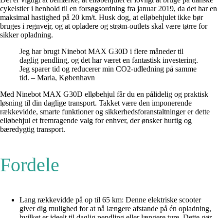
cykelstier i henhold til en forsøgsordning fra januar 2019, da det har en
maksimal hastighed på 20 km/t. Husk dog, at elløbehjulet ikke bør
bruges i regnvejr, og at opladere og strøm-outlets skal være tørre for
sikker opladning.
Jeg har brugt Ninebot MAX G30D i flere måneder til
daglig pendling, og det har været en fantastisk investering.
Jeg sparer tid og reducerer min CO2-udledning på samme
tid. – Maria, København
Med Ninebot MAX G30D elløbehjul får du en pålidelig og praktisk
løsning til din daglige transport. Takket være den imponerende
rækkevidde, smarte funktioner og sikkerhedsforanstaltninger er dette
elløbehjul et fremragende valg for enhver, der ønsker hurtig og
bæredygtig transport.
Fordele
Lang rækkevidde på op til 65 km: Denne elektriske scooter
giver dig mulighed for at nå længere afstande på én opladning,
hvilket er ideelt til daglig pendling eller længere ture. Dette gør