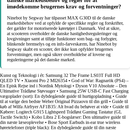
danske markedsbehov og regler for at
imødekomme brugernes krav og forventninger?
Ninebot by Segway har tilpasset MAX G30D til de danske
markedsbehov ved at opfylde de specifikke regler og forskrifter,
der gælder for motoriserede køretøjer i Danmark. Ved at sikre,
at scooteren overholder de danske hastighedsreguleringer og
lovgivninger samt at tilføje funktioner som bag- og forlygter,
blinkende bremselys og en info-farveskærm, har Ninebot by
Segway skabt en scooter, der ikke kun opfylder brugernes
forventninger, men også sikrer overholdelse af lovene og
reguleringerne på det danske marked.
Kunst og Teknologi i ét: Samsung 32 The Frame LS03T Full HD
QLED TV
•
Xiaomi Pro 2 MI26354
•
God of War: Ragnarök (PS4) –
En Episk Rejse ind i Nordisk Mytologi
•
Dyson V10 Absolute – Den
Ultimative Trådløse Støvsuger
•
Samsung 25W USB-C Fast Charging
vægoplader (sort): En dybdegående guide til hurtigopladning
•
Guide
til at vælge den bedste Weber Original Pizzaovn til din grill
•
Guide til
køb af Wilfa Airfryer AF1B35: Alt hvad du behøver at vide
•
Guide til
Købere: Logitech G915 Lightspeed Trådløst Gaming Tastatur (GL
Tactile Switch)
•
Kobo Libra 2 E-bogslæser: Den ultimative guide til
din næste læseoplevelse
•
Bose Sport Earbuds in-ear true wireless
høretelefoner (triple black): En dybdegående guide til din næste