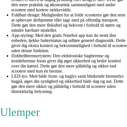
den mere praktisk og økonomisk sammenlignet med andre
scootere med kortere rækkevidde.
Foldbart design: Muligheden for at folde scooteren gør den nem
at opbevare derhjemme eller tage med på offentlig transport.
Dette gør den mere fleksibel og bekvem i forhold til større og
mindre bærbare modeller.
App-styring: Med den gratis Ninebot app kan du nemt låse
enheden, tjekke batteristatus og udføre generel diagnostik. Dette
giver dig ekstra kontrol og bekvemmelighed i forhold til scootere
uden denne funktion.
Dobbeltbremserystem: Den elektroniske bagbremse og
tromlebremse foran giver dig øget sikkerhed og bedre kontrol
over din kørsel. Dette gør den mere pålidelig og sikker end
scootere med kun én bremse.
LED-lys: Med både front- og baglys samt blinkende bremselys
bagpå, øges din synlighed og sikkerhed både dag og nat. Dette
gør den mere sikker og pålidelig i forhold til scootere uden
tilstrækkelig belysning.
Ulemper