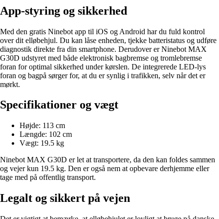
App-styring og sikkerhed
Med den gratis Ninebot app til iOS og Android har du fuld kontrol
over dit elløbehjul. Du kan låse enheden, tjekke batteristatus og udføre
diagnostik direkte fra din smartphone. Derudover er Ninebot MAX
G30D udstyret med både elektronisk bagbremse og tromlebremse
foran for optimal sikkerhed under kørslen. De integrerede LED-lys
foran og bagpå sørger for, at du er synlig i trafikken, selv når det er
mørkt.
Specifikationer og vægt
Højde: 113 cm
Længde: 102 cm
Vægt: 19.5 kg
Ninebot MAX G30D er let at transportere, da den kan foldes sammen
og vejer kun 19.5 kg. Den er også nem at opbevare derhjemme eller
tage med på offentlig transport.
Legalt og sikkert på vejen
Det er vigtigt at bemærke, at elløbehjulet er lovligt at bruge på danske