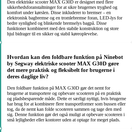
Den elektriske scooter MAX G30D er designet med flere
sikkerhedsforanstaltninger for at sikre brugernes tryghed og
komfort under kørslen. Disse inkluderer to bremser – en
elektronisk bagbremse og en tromlebremse foran, LED-lys for
bedre synlighed og blinkende bremselys bagpå. Disse
funktioner kombineret med den stabile konstruktion og store
hjul bidrager til en sikker og stabil køreoplevelse.
Hvordan kan den foldbare funktion på Ninebot
by Segway elektriske scooter MAX G30D gøre
det mere praktisk og fleksibelt for brugerne i
deres daglige liv?
Den foldbare funktion på MAX G30D gør det nemt for
brugerne at transportere og opbevare scooteren på en praktisk
og pladsbesparende måde. Dette er særligt nyttigt, hvis brugerne
har brug for at kombinere flere transportformer som bussen eller
tog, da de nemt kan folde scooteren sammen og tage den med
sig. Denne funktion gør det også muligt at opbevare scooteren i
små lejligheder eller kontorer uden at optage for meget plads.