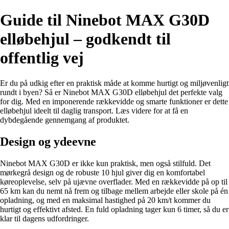
Guide til Ninebot MAX G30D
elløbehjul – godkendt til
offentlig vej
Er du på udkig efter en praktisk måde at komme hurtigt og miljøvenligt
rundt i byen? Så er Ninebot MAX G30D elløbehjul det perfekte valg
for dig. Med en imponerende rækkevidde og smarte funktioner er dette
elløbehjul ideelt til daglig transport. Læs videre for at få en
dybdegående gennemgang af produktet.
Design og ydeevne
Ninebot MAX G30D er ikke kun praktisk, men også stilfuld. Det
mørkegrå design og de robuste 10 hjul giver dig en komfortabel
køreoplevelse, selv på ujævne overflader. Med en rækkevidde på op til
65 km kan du nemt nå frem og tilbage mellem arbejde eller skole på én
opladning, og med en maksimal hastighed på 20 km/t kommer du
hurtigt og effektivt afsted. En fuld opladning tager kun 6 timer, så du er
klar til dagens udfordringer.