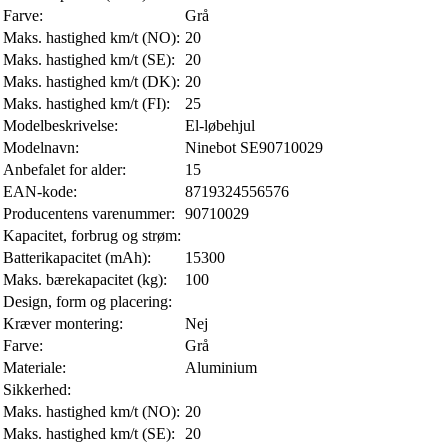
Farve:
Grå
Maks. hastighed km/t (NO):
20
Maks. hastighed km/t (SE):
20
Maks. hastighed km/t (DK):
20
Maks. hastighed km/t (FI):
25
Modelbeskrivelse:
El-løbehjul
Modelnavn:
Ninebot SE90710029
Anbefalet for alder:
15
EAN-kode:
8719324556576
Producentens varenummer:
90710029
Kapacitet, forbrug og strøm:
Batterikapacitet (mAh):
15300
Maks. bærekapacitet (kg):
100
Design, form og placering:
Kræver montering:
Nej
Farve:
Grå
Materiale:
Aluminium
Sikkerhed:
Maks. hastighed km/t (NO):
20
Maks. hastighed km/t (SE):
20