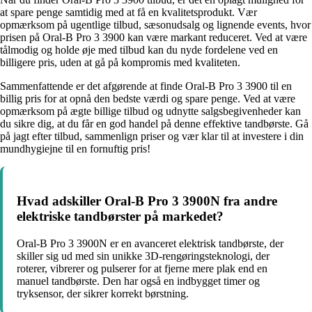
at spare penge samtidig med at få en kvalitetsprodukt. Vær
opmærksom på ugentlige tilbud, sæsonudsalg og lignende events, hvor
prisen på Oral-B Pro 3 3900 kan være markant reduceret. Ved at være
tålmodig og holde øje med tilbud kan du nyde fordelene ved en
billigere pris, uden at gå på kompromis med kvaliteten.
Sammenfattende er det afgørende at finde Oral-B Pro 3 3900 til en
billig pris for at opnå den bedste værdi og spare penge. Ved at være
opmærksom på ægte billige tilbud og udnytte salgsbegivenheder kan
du sikre dig, at du får en god handel på denne effektive tandbørste. Gå
på jagt efter tilbud, sammenlign priser og vær klar til at investere i din
mundhygiejne til en fornuftig pris!
Hvad adskiller Oral-B Pro 3 3900N fra andre
elektriske tandbørster på markedet?
Oral-B Pro 3 3900N er en avanceret elektrisk tandbørste, der
skiller sig ud med sin unikke 3D-rengøringsteknologi, der
roterer, vibrerer og pulserer for at fjerne mere plak end en
manuel tandbørste. Den har også en indbygget timer og
tryksensor, der sikrer korrekt børstning.