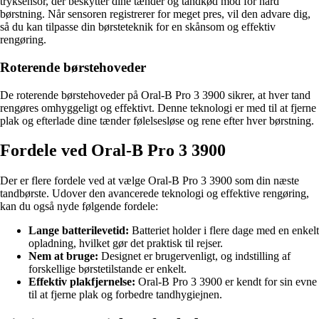
tryksensor, der beskytter dine tænder og tandkød mod for hård
børstning. Når sensoren registrerer for meget pres, vil den advare dig,
så du kan tilpasse din børsteteknik for en skånsom og effektiv
rengøring.
Roterende børstehoveder
De roterende børstehoveder på Oral-B Pro 3 3900 sikrer, at hver tand
rengøres omhyggeligt og effektivt. Denne teknologi er med til at fjerne
plak og efterlade dine tænder følelsesløse og rene efter hver børstning.
Fordele ved Oral-B Pro 3 3900
Der er flere fordele ved at vælge Oral-B Pro 3 3900 som din næste
tandbørste. Udover den avancerede teknologi og effektive rengøring,
kan du også nyde følgende fordele:
Lange batterilevetid:
Batteriet holder i flere dage med en enkelt
opladning, hvilket gør det praktisk til rejser.
Nem at bruge:
Designet er brugervenligt, og indstilling af
forskellige børstetilstande er enkelt.
Effektiv plakfjernelse:
Oral-B Pro 3 3900 er kendt for sin evne
til at fjerne plak og forbedre tandhygiejnen.