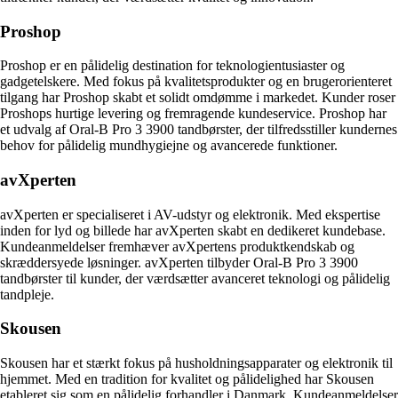
Proshop
Proshop er en pålidelig destination for teknologientusiaster og
gadgetelskere. Med fokus på kvalitetsprodukter og en brugerorienteret
tilgang har Proshop skabt et solidt omdømme i markedet. Kunder roser
Proshops hurtige levering og fremragende kundeservice. Proshop har
et udvalg af Oral-B Pro 3 3900 tandbørster, der tilfredsstiller kundernes
behov for pålidelig mundhygiejne og avancerede funktioner.
avXperten
avXperten er specialiseret i AV-udstyr og elektronik. Med ekspertise
inden for lyd og billede har avXperten skabt en dedikeret kundebase.
Kundeanmeldelser fremhæver avXpertens produktkendskab og
skræddersyede løsninger. avXperten tilbyder Oral-B Pro 3 3900
tandbørster til kunder, der værdsætter avanceret teknologi og pålidelig
tandpleje.
Skousen
Skousen har et stærkt fokus på husholdningsapparater og elektronik til
hjemmet. Med en tradition for kvalitet og pålidelighed har Skousen
etableret sig som en pålidelig forhandler i Danmark. Kundeanmeldelser