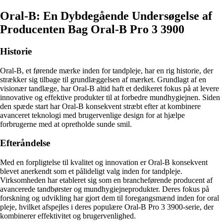
Oral-B: En Dybdegående Undersøgelse af
Producenten Bag Oral-B Pro 3 3900
Historie
Oral-B, et førende mærke inden for tandpleje, har en rig historie, der
strækker sig tilbage til grundlæggelsen af mærket. Grundlagt af en
visionær tandlæge, har Oral-B altid haft et dedikeret fokus på at levere
innovative og effektive produkter til at forbedre mundhygiejnen. Siden
den spæde start har Oral-B konsekvent stræbt efter at kombinere
avanceret teknologi med brugervenlige design for at hjælpe
forbrugerne med at opretholde sunde smil.
Efteråndelse
Med en forpligtelse til kvalitet og innovation er Oral-B konsekvent
blevet anerkendt som et pålideligt valg inden for tandpleje.
Virksomheden har etableret sig som en brancheførende producent af
avancerede tandbørster og mundhygiejneprodukter. Deres fokus på
forskning og udvikling har gjort dem til foregangsmænd inden for oral
pleje, hvilket afspejles i deres populære Oral-B Pro 3 3900-serie, der
kombinerer effektivitet og brugervenlighed.