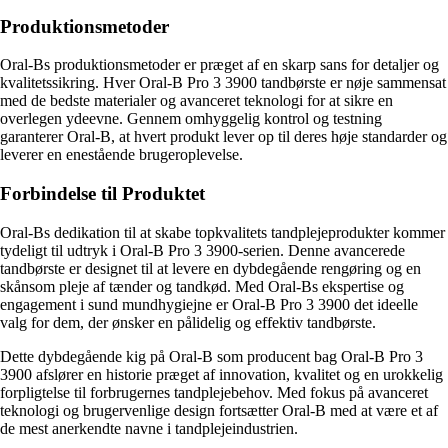
Produktionsmetoder
Oral-Bs produktionsmetoder er præget af en skarp sans for detaljer og
kvalitetssikring. Hver Oral-B Pro 3 3900 tandbørste er nøje sammensat
med de bedste materialer og avanceret teknologi for at sikre en
overlegen ydeevne. Gennem omhyggelig kontrol og testning
garanterer Oral-B, at hvert produkt lever op til deres høje standarder og
leverer en enestående brugeroplevelse.
Forbindelse til Produktet
Oral-Bs dedikation til at skabe topkvalitets tandplejeprodukter kommer
tydeligt til udtryk i Oral-B Pro 3 3900-serien. Denne avancerede
tandbørste er designet til at levere en dybdegående rengøring og en
skånsom pleje af tænder og tandkød. Med Oral-Bs ekspertise og
engagement i sund mundhygiejne er Oral-B Pro 3 3900 det ideelle
valg for dem, der ønsker en pålidelig og effektiv tandbørste.
Dette dybdegående kig på Oral-B som producent bag Oral-B Pro 3
3900 afslører en historie præget af innovation, kvalitet og en urokkelig
forpligtelse til forbrugernes tandplejebehov. Med fokus på avanceret
teknologi og brugervenlige design fortsætter Oral-B med at være et af
de mest anerkendte navne i tandplejeindustrien.