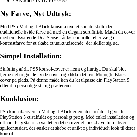
EAN-kode: 0711719797692
Ny Farve, Nyt Udtryk:
Med PS5 Midnight Black konsol-coveret kan du skifte den
traditionelle hvide farve ud med en elegant sort finish. Match dit cover
med en tilsvarende DualSense trådløs controller eller vælg en
kontrastfarve for at skabe et unikt udseende, der skiller sig ud.
Simpel Installation:
Skiftning af dit PS5 konsol-cover er nemt og hurtigt. Du skal blot
fjerne det originale hvide cover og klikke det nye Midnight Black
cover på plads. På denne måde kan du let tilpasse din PlayStation 5
efter din personlige stil og præferencer.
Konklusion:
PS5 konsol-coveret i Midnight Black er en ideel måde at give din
PlayStation 5 et stilfuldt og personligt præg. Med enkel installation og
officiel PlayStation-kvalitet er dette cover et must-have for enhver
spilleentusiast, der ønsker at skabe et unikt og individuelt look til deres
konsol.