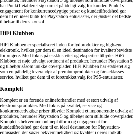
produkter, herunder Playstation 5 og tilbehør som stilfulde coverplader,
har Punkt1 etableret sig som et pålideligt valg for kunder. Punkt1s
engagement for konkurrencedygtige priser og kundetilfredshed gør
dem til en ideel butik for Playstation-entusiaster, der ønsker det bedste
tilbehør til deres konsol.
HiFi Klubben
HiFi Klubben er specialiseret inden for lydprodukter og high-end
elektronik, hvilket gør dem til en ideel destination for kvalitetsbevidste
forbrugere. Med fokus på eksklusivitet og ekspertise tilbyder HiFi
Klubben et nøje udvalgt sortiment af produkter, herunder Playstation 5
og tilbehør såsom unikke coverplader. HiFi Klubben har etableret sig
som en pålidelig leverandør af premiumprodukter og førsteklasses
service, hvilket gør dem til et foretrukket valg for PS5-entusiaster.
Komplett
Komplett er en førende onlineforhandler med et stort udvalg af
elektronikprodukter. Med fokus på kvalitet, service og
konkurrencedygtige priser tilbyder Komplett et imponerende udvalg af
produkter, herunder Playstation 5 og tilbehør som stilfulde coverplader.
Kompletts bekvemme onlineplatform og engagement for
kundetilfredshed gør dem til en ideel destination for Playstation-
entusiaster, der søger bekvemmelighed og kvalitet i deres indkøb.