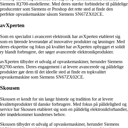
Siemens IQ700-modellerne. Med deres stærke forbindelse til pålidelige
producenter som Siemens er Proshop det rette sted at finde den
perfekte opvaskemaskine såsom Siemens SN67ZX02CE.
avXperten
Som en specialist i avanceret elektronik har avXperten etableret sig
som en førende leverandør af innovative produkter og løsninger. Med
deres ekspertise og fokus på kvalitet har avXperten opbygget et solidt
ry blandt forbrugere, der søger avancerede elektronikprodukter.
avXperten tilbyder et udvalg af opvaskemaskiner, herunder Siemens
IQ700-serien. Deres engagement i at levere avancerede og pålidelige
produkter gør dem til det ideelle sted at finde en topkvalitet
opvaskemaskine som Siemens SN67ZX02CE.
Skousen
Skousen er kendt for sin lange historie og tradition for at levere
kvalitetsprodukter til danske forbrugere. Med fokus på pålidelighed og
service har Skousen etableret sig som en pålidelig elektronikforhandler,
der imødekommer kundernes behov.
Skousen tilbyder et udvalg af opvaskemaskiner, herunder Siemens