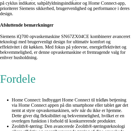
på cyklus indikator, saltpåfyldningsindikator og Home Connect-app,
prioriterer Siemens sikkerhed, brugervenlighed og performance i deres
design.
Afsluttende bemærkninger
Siemens iQ700 opvaskemaskine SN67ZX04CE kombinerer avanceret
teknologi med brugervenligt design for ultimativ komfort og
effektivitet i dit køkken. Med fokus på ydeevne, energieffektivitet og
bekvemmelighed, er denne opvaskemaskine et fremragende valg for
enhver husholdning.
Fordele
Home Connect: Indbygget Home Connect til trådløs betjening
via Home Connect appen på din smartphone eller tablet gør det
nemt at styre opvaskemaskinen, selv når du ikke er hjemme.
Dette giver dig fleksibilitet og bekvemmelighed, hvilket er en
overlegen funktion i forhold til konkurrerende produkter.
Zeolith®-tørring: Den avancerede Zeolith®-tørringsteknologi