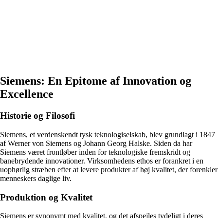
Siemens: En Epitome af Innovation og
Excellence
Historie og Filosofi
Siemens, et verdenskendt tysk teknologiselskab, blev grundlagt i 1847
af Werner von Siemens og Johann Georg Halske. Siden da har
Siemens været frontløber inden for teknologiske fremskridt og
banebrydende innovationer. Virksomhedens ethos er forankret i en
uophørlig stræben efter at levere produkter af høj kvalitet, der forenkler
menneskers daglige liv.
Produktion og Kvalitet
Siemens er synonymt med kvalitet, og det afspejles tydeligt i deres