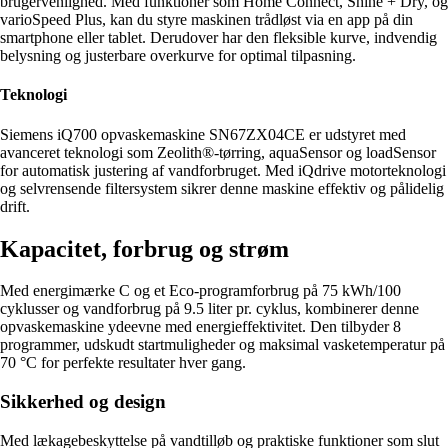
brugervenlighed. Med funktioner som Home Connect, Shine + Dry, og
varioSpeed Plus, kan du styre maskinen trådløst via en app på din
smartphone eller tablet. Derudover har den fleksible kurve, indvendig
belysning og justerbare overkurve for optimal tilpasning.
Teknologi
Siemens iQ700 opvaskemaskine SN67ZX04CE er udstyret med
avanceret teknologi som Zeolith®-tørring, aquaSensor og loadSensor
for automatisk justering af vandforbruget. Med iQdrive motorteknologi
og selvrensende filtersystem sikrer denne maskine effektiv og pålidelig
drift.
Kapacitet, forbrug og strøm
Med energimærke C og et Eco-programforbrug på 75 kWh/100
cyklusser og vandforbrug på 9.5 liter pr. cyklus, kombinerer denne
opvaskemaskine ydeevne med energieffektivitet. Den tilbyder 8
programmer, udskudt startmuligheder og maksimal vasketemperatur på
70 °C for perfekte resultater hver gang.
Sikkerhed og design
Med lækagebeskyttelse på vandtilløb og praktiske funktioner som slut