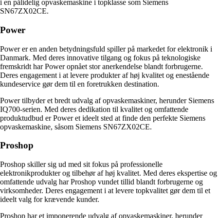
i en pålidelig opvaskemaskine i topklasse som Siemens
SN67ZX02CE.
Power
Power er en anden betydningsfuld spiller på markedet for elektronik i
Danmark. Med deres innovative tilgang og fokus på teknologiske
fremskridt har Power opnået stor anerkendelse blandt forbrugerne.
Deres engagement i at levere produkter af høj kvalitet og enestående
kundeservice gør dem til en foretrukken destination.
Power tilbyder et bredt udvalg af opvaskemaskiner, herunder Siemens
IQ700-serien. Med deres dedikation til kvalitet og omfattende
produktudbud er Power et ideelt sted at finde den perfekte Siemens
opvaskemaskine, såsom Siemens SN67ZX02CE.
Proshop
Proshop skiller sig ud med sit fokus på professionelle
elektronikprodukter og tilbehør af høj kvalitet. Med deres ekspertise og
omfattende udvalg har Proshop vundet tillid blandt forbrugerne og
virksomheder. Deres engagement i at levere topkvalitet gør dem til et
ideelt valg for krævende kunder.
Proshop har et imponerende udvalg af opvaskemaskiner, herunder