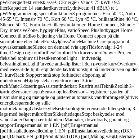
pWEnergieffektivitetsklasse¹: CEnergi² / Vand³: 75 kWh / 9.5
literKapacitet: 14 standardkuverterLydniveau: 41 dB(A) re 1
pWProgrammer og specialfunktioner8 programmer: Eco 50 °C, Auto
45-65 °C, Intensiv 70 °C, Kort 60 °C, Lyn 45 °C, brilliantShine 40 °C,
Silence 50 °C, Fortrukne5 tillægsfunktioner: Home Connect, Shine +
Dry, intensiveZone, hygiejnePlus, varioSpeed PlusIndbygget Home
Connect til trådløs betjening via Home Connect appen på din
smartphone eller tabletForskylglassZoneMachine Care program til
opvaskemaskineSilence on demand (via app)Tidsforvalg: 1-24
timerDesign og komfortflexComfort Pro kurvevarioDrawer Pro, en
fleksibel topkurv til bestikemotionLight – indvendig
belysningtimeLightFarvede anti-slip lister i den øverste kurvOverkurv
med easyGlide-hjulLetglidende lavfriktionshjul på underkurven og den
3. kurvRack Stopper: små stop forhindrer afsporing af
underkurvenHøjdejustebar overkurv med 3-trins
rackMatic®doseringsAssistentInderkar: Rustfrit stålTeknikZeolith®-
tørringSensorer: aquaSensor og loadSensor – registrerer graden af
tilsmudsning og mængde og justerer automatisk vandforbrugetiQdrive:
energibesparende og stille
motorteknologiGlasbeskyttelsesteknologiSelvrensende filtersystem, 3-
lags med bølget mikrofilterSikkerhedaquaStop: beskyttelse mod
vandskaderDampspær inkluderetManualer, downloads, garanti og
supportBrugermanual nr 1 EN [pdf]Brugermanual
[pdf]Installationsvejledning 1 EN [pdf]Installationsvejledning (DK)
[pdf]Dataark EN [pdf]Produktblad (DK) [pdf]Mål og vægtJusterbare