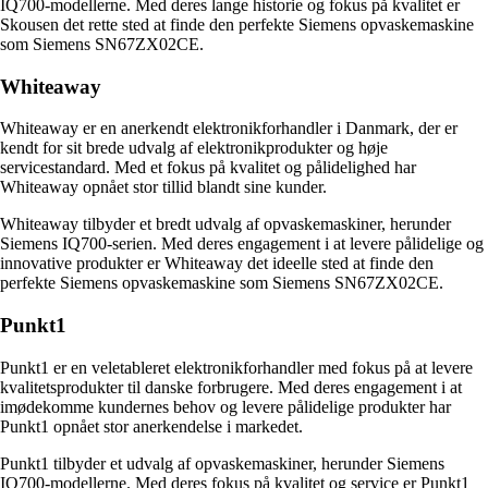
IQ700-modellerne. Med deres lange historie og fokus på kvalitet er
Skousen det rette sted at finde den perfekte Siemens opvaskemaskine
som Siemens SN67ZX02CE.
Whiteaway
Whiteaway er en anerkendt elektronikforhandler i Danmark, der er
kendt for sit brede udvalg af elektronikprodukter og høje
servicestandard. Med et fokus på kvalitet og pålidelighed har
Whiteaway opnået stor tillid blandt sine kunder.
Whiteaway tilbyder et bredt udvalg af opvaskemaskiner, herunder
Siemens IQ700-serien. Med deres engagement i at levere pålidelige og
innovative produkter er Whiteaway det ideelle sted at finde den
perfekte Siemens opvaskemaskine som Siemens SN67ZX02CE.
Punkt1
Punkt1 er en veletableret elektronikforhandler med fokus på at levere
kvalitetsprodukter til danske forbrugere. Med deres engagement i at
imødekomme kundernes behov og levere pålidelige produkter har
Punkt1 opnået stor anerkendelse i markedet.
Punkt1 tilbyder et udvalg af opvaskemaskiner, herunder Siemens
IQ700-modellerne. Med deres fokus på kvalitet og service er Punkt1