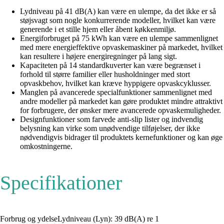
Lydniveau på 41 dB(A) kan være en ulempe, da det ikke er så
støjsvagt som nogle konkurrerende modeller, hvilket kan være
generende i et stille hjem eller åbent køkkenmiljø.
Energiforbruget på 75 kWh kan være en ulempe sammenlignet
med mere energieffektive opvaskemaskiner på markedet, hvilket
kan resultere i højere energiregninger på lang sigt.
Kapaciteten på 14 standardkuverter kan være begrænset i
forhold til større familier eller husholdninger med stort
opvaskbehov, hvilket kan kræve hyppigere opvaskcyklusser.
Manglen på avancerede specialfunktioner sammenlignet med
andre modeller på markedet kan gøre produktet mindre attraktivt
for forbrugere, der ønsker mere avancerede opvaskemuligheder.
Designfunktioner som farvede anti-slip lister og indvendig
belysning kan virke som unødvendige tilføjelser, der ikke
nødvendigvis bidrager til produktets kernefunktioner og kan øge
omkostningerne.
Specifikationer
Forbrug og ydelseLydniveau (Lyn): 39 dB(A) re 1