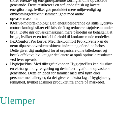
sikrer effektiv og energibesparende tørring af dine opvaskede
genstande. Dette resulterer i en strålende finish og lavere
energiforbrug, hvilket gør produktet mere miljøvenligt og
omkostningseffektivt sammenlignet med andre
opvaskemaskiner.
iQdrive-motorteknologi: Den energibesparende og stille iQdrive-
motorteknologi sikrer effektiv drift og reduceret støjniveau under
brug. Dette gør opvaskemaskinen mere pålidelig og behagelig at
bruge, hvilket er en fordel i forhold til konkurrerende modeller.
flexComfort Pro kurve: Med flexComfort Pro kurvene kan du
nemt tilpasse opvaskemaskinens indretning efter dine behov.
Dette giver dig mulighed for at organisere dine tallerkener og
bestik effektivt, hvilket gør det lettere at opnå optimale resultater
ved hver opvask.
HygiejnePlus: Med tillægsfunktionen HygiejnePlus kan du sikre
en ekstra grundig rengøring og desinficering af dine opvaskede
genstande. Dette er ideelt for familier med små børn eller
personer med allergier, da det giver en ekstra lag af hygiejne og
renlighed, hvilket adskiller produktet fra andre på markedet.
Ulemper