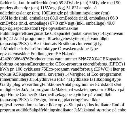
fødder Ja, kun frontBredde (cm) 59.8Dybde (cm) 55Dybde med 90
graders åben dør (cm) 115Vægt (kg) 51.83Længde på
udledningsslange (cm) 190Længde på tilslutningsslange (cm)
165Højde (inkl. emballage) 88,0 cmBredde (inkl. emballage) 66,0
cmDybde (inkl. emballage) 67,0 cmVægt (inkl. emballage) 49,0
kgNøglespecifikationType opvaskemaskine
FuldintegreretEnergimærke CKapacitet (antal kuverter) 14Lydniveau
(dB) 41Antal programmer 8Lækagebeskyttelse på vandtilløb
(aquastop/PEX) JaBestikindsats BestikkurvIndvendigt lys
JaModelbeskrivelseProdukttype OpvaskemaskineType
opvaskemaskine FuldintegreretEAN-kode
4242003864876Producentens varenummer SN67ZX04CEKapacitet,
forbrug og strømEnergimærke CEco-program energiforbrug (EPEC) i
kWh pr. 100 cyklusser 75Eco-program vandforbrug (EPWC) i liter pr.
cyklus 9.5Kapacitet (antal kuverter) 14Varighed af Eco-programmet
(timer/minutter) 3:55Lydniveau (dB) 41Lydklasse BTilkoblingstype
Gardy plug w/ earthingFunktionerAntal programmer 8Udskudt start
muligheder JaAuto-program JaMaksimal vasketemperatur 70Navn på
app Home ConnectSikkerhedLækagebeskyttelse på vandtilløb
(aquastop/PEX) JaDesign, form og placeringFarve Ikke
oplystLeverandørens farve Ikke oplystSlut på cyklus indikator End of
program audibleSaltpåfyldningsindikator JaMaksimal størrelse på enhe