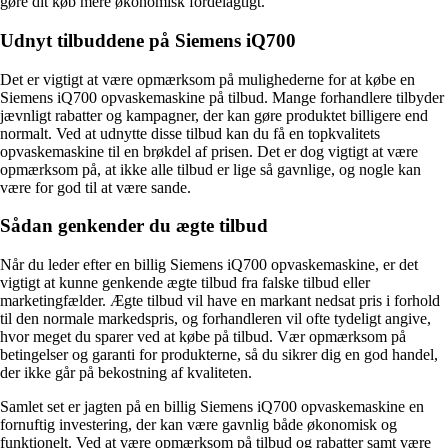
gøre dit køb mere økonomisk fordelagtigt.
Udnyt tilbuddene på Siemens iQ700
Det er vigtigt at være opmærksom på mulighederne for at købe en
Siemens iQ700 opvaskemaskine på tilbud. Mange forhandlere tilbyder
jævnligt rabatter og kampagner, der kan gøre produktet billigere end
normalt. Ved at udnytte disse tilbud kan du få en topkvalitets
opvaskemaskine til en brøkdel af prisen. Det er dog vigtigt at være
opmærksom på, at ikke alle tilbud er lige så gavnlige, og nogle kan
være for god til at være sande.
Sådan genkender du ægte tilbud
Når du leder efter en billig Siemens iQ700 opvaskemaskine, er det
vigtigt at kunne genkende ægte tilbud fra falske tilbud eller
marketingfælder. Ægte tilbud vil have en markant nedsat pris i forhold
til den normale markedspris, og forhandleren vil ofte tydeligt angive,
hvor meget du sparer ved at købe på tilbud. Vær opmærksom på
betingelser og garanti for produkterne, så du sikrer dig en god handel,
der ikke går på bekostning af kvaliteten.
Samlet set er jagten på en billig Siemens iQ700 opvaskemaskine en
fornuftig investering, der kan være gavnlig både økonomisk og
funktionelt. Ved at være opmærksom på tilbud og rabatter samt være