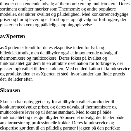
tilbyder et spændende udvalg af thermomixere og multicookere. Deres
sortiment omfatter mærker som Thermomix og andre populære
modeller, der sikrer kvalitet og pålidelighed. Med konkurrencedygtige
priser og hurtig levering er Proshop et oplagt valg for forbrugere, der
ønsker en bekvem og pålidelig shoppingoplevelse.
avXperten
avXperten er kendt for deres ekspertise inden for lyd- og
billedelektronik, men de tilbyder også et imponerende udvalg af
thermomixere og multicookere. Deres fokus på kvalitet og
funktionalitet gør dem til en attraktiv destination for forbrugere, der
ønsker topkvalitet til deres køkken. Med en dedikation til kundeservice
og produktviden er avXperten et sted, hvor kunder kan finde præcis
det, de leder efter.
Skousen
Skousen har opbygget et ry for at tilbyde kvalitetsprodukter til
konkurrencedygtige priser, og deres udvalg af thermomixere og
multicookere lever op til denne standard. Med fokus på både
funktionalitet og design tilbyder Skousen et udvalg, der tiltaler både
amatørmestre og professionelle kokke. Deres kundeservice og
ekspertise gør dem til en pålidelig partner i jagten på den perfekte