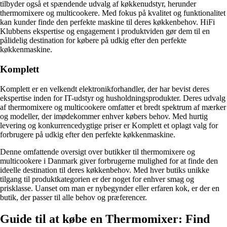
tilbyder også et spændende udvalg af køkkenudstyr, herunder
thermomixere og multicookere. Med fokus på kvalitet og funktionalitet
kan kunder finde den perfekte maskine til deres køkkenbehov. HiFi
Klubbens ekspertise og engagement i produktviden gør dem til en
pålidelig destination for købere på udkig efter den perfekte
køkkenmaskine.
Komplett
Komplett er en velkendt elektronikforhandler, der har bevist deres
ekspertise inden for IT-udstyr og husholdningsprodukter. Deres udvalg
af thermomixere og multicookere omfatter et bredt spektrum af mærker
og modeller, der imødekommer enhver købers behov. Med hurtig
levering og konkurrencedygtige priser er Komplett et oplagt valg for
forbrugere på udkig efter den perfekte køkkenmaskine.
Denne omfattende oversigt over butikker til thermomixere og
multicookere i Danmark giver forbrugerne mulighed for at finde den
ideelle destination til deres køkkenbehov. Med hver butiks unikke
tilgang til produktkategorien er der noget for enhver smag og
prisklasse. Uanset om man er nybegynder eller erfaren kok, er der en
butik, der passer til alle behov og præferencer.
Guide til at købe en Thermomixer: Find