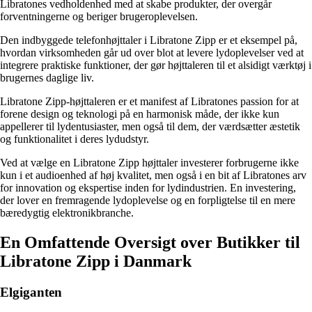
Libratones vedholdenhed med at skabe produkter, der overgår
forventningerne og beriger brugeroplevelsen.
Den indbyggede telefonhøjttaler i Libratone Zipp er et eksempel på,
hvordan virksomheden går ud over blot at levere lydoplevelser ved at
integrere praktiske funktioner, der gør højttaleren til et alsidigt værktøj i
brugernes daglige liv.
Libratone Zipp-højttaleren er et manifest af Libratones passion for at
forene design og teknologi på en harmonisk måde, der ikke kun
appellerer til lydentusiaster, men også til dem, der værdsætter æstetik
og funktionalitet i deres lydudstyr.
Ved at vælge en Libratone Zipp højttaler investerer forbrugerne ikke
kun i et audioenhed af høj kvalitet, men også i en bit af Libratones arv
for innovation og ekspertise inden for lydindustrien. En investering,
der lover en fremragende lydoplevelse og en forpligtelse til en mere
bæredygtig elektronikbranche.
En Omfattende Oversigt over Butikker til
Libratone Zipp i Danmark
Elgiganten