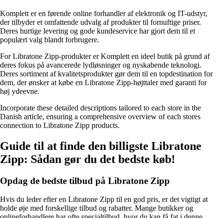
Komplett er en førende online forhandler af elektronik og IT-udstyr,
der tilbyder et omfattende udvalg af produkter til fornuftige priser.
Deres hurtige levering og gode kundeservice har gjort dem til et
populært valg blandt forbrugere.
For Libratone Zipp-produkter er Komplett en ideel butik på grund af
deres fokus på avancerede lydløsninger og nyskabende teknologi.
Deres sortiment af kvalitetsprodukter gør dem til en topdestination for
dem, der ønsker at købe en Libratone Zipp-højttaler med garanti for
høj ydeevne.
Incorporate these detailed descriptions tailored to each store in the
Danish article, ensuring a comprehensive overview of each stores
connection to Libratone Zipp products.
Guide til at finde den billigste Libratone
Zipp: Sådan gør du det bedste køb!
Opdag de bedste tilbud på Libratone Zipp
Hvis du leder efter en Libratone Zipp til en god pris, er det vigtigt at
holde øje med forskellige tilbud og rabatter. Mange butikker og
onlineforhandlere har ofte specialtilbud, hvor du kan få fat i denne