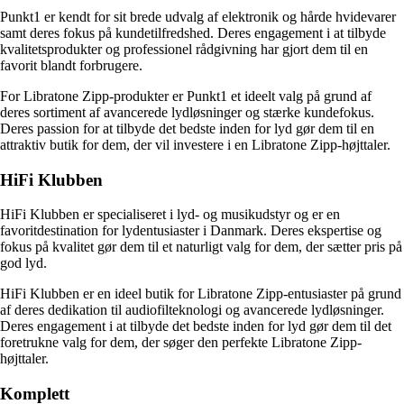
Punkt1 er kendt for sit brede udvalg af elektronik og hårde hvidevarer
samt deres fokus på kundetilfredshed. Deres engagement i at tilbyde
kvalitetsprodukter og professionel rådgivning har gjort dem til en
favorit blandt forbrugere.
For Libratone Zipp-produkter er Punkt1 et ideelt valg på grund af
deres sortiment af avancerede lydløsninger og stærke kundefokus.
Deres passion for at tilbyde det bedste inden for lyd gør dem til en
attraktiv butik for dem, der vil investere i en Libratone Zipp-højttaler.
HiFi Klubben
HiFi Klubben er specialiseret i lyd- og musikudstyr og er en
favoritdestination for lydentusiaster i Danmark. Deres ekspertise og
fokus på kvalitet gør dem til et naturligt valg for dem, der sætter pris på
god lyd.
HiFi Klubben er en ideel butik for Libratone Zipp-entusiaster på grund
af deres dedikation til audiofilteknologi og avancerede lydløsninger.
Deres engagement i at tilbyde det bedste inden for lyd gør dem til det
foretrukne valg for dem, der søger den perfekte Libratone Zipp-
højttaler.
Komplett