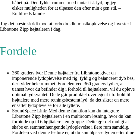
håbet på. Den fylder rummet med fantastisk lyd, og jeg
elsker muligheden for at tilpasse den efter min egen stil. –
En tilfreds kunde
Tag det næste skridt mod at forbedre din musikoplevelse og invester i
Libratone Zipp højttaleren i dag.
Fordele
360 graders lyd: Denne højttaler fra Libratone giver en
imponerende lydoplevelse med rig, fyldig og balanceret dyb bas,
der fylder hele rummet. Fordelen ved 360 graders lyd er, at
uanset hvor du befinder dig i forhold til højttaleren, vil du opleve
optimal lydkvalitet. Dette gør produktet overlegent i forhold til
højttalere med mere retningsbestemt lyd, da det sikrer en mere
ensartet lydoplevelse for alle lyttere.
SoundSpace Link: Med denne funktion kan du integrere
Libratone Zipp højttaleren i en multiroom-løsning, hvor du kan
forbinde op til 6 højttalere i én gruppe. Dette gør det muligt at
skabe en sammenhængende lydoplevelse i flere rum samtidig.
Fordelen ved denne feature er, at du kan tilpasse lyden efter dine