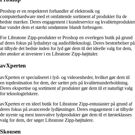
Proshop er en respekteret forhandler af elektronik og
computerhardware med et omfattende sortiment af produkter fra de
bedste mærker. Deres engagement i kundeservice og kvalitetsprodukter
har vundet dem et stærkt omdømme blandt forbrugere.
For Libratone Zipp-produkter er Proshop en overlegen butik på grund
af deres fokus på lydudstyr og audiofilteknologi. Deres bestræbelser på
at tilbyde det bedste inden for lyd gør dem til det ideelle valg for dem,
der ønsker at investere i en Libratone Zipp-højttaler.
avXperten
avXperten er specialiseret i lyd- og videoenheder, hvilket gør dem til
en topdestination for dem, der sætter pris på kvalitetsunderholdning.
Deres ekspertise og sortiment af produkter gør dem til et naturligt valg
for teknologielskere.
avXperten er en ideel butik for Libratone Zipp-entusiaster på grund af
deres fokus på avancerede lydløsninger. Deres engagement i at tilbyde
de nyeste og mest innovative lydprodukter gør dem til et førsteklasses
valg for dem, der søger Libratone Zipp-højttalere.
Skousen