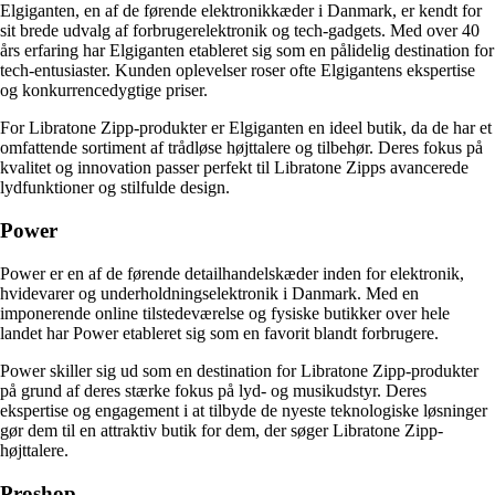
Elgiganten, en af de førende elektronikkæder i Danmark, er kendt for
sit brede udvalg af forbrugerelektronik og tech-gadgets. Med over 40
års erfaring har Elgiganten etableret sig som en pålidelig destination for
tech-entusiaster. Kunden oplevelser roser ofte Elgigantens ekspertise
og konkurrencedygtige priser.
For Libratone Zipp-produkter er Elgiganten en ideel butik, da de har et
omfattende sortiment af trådløse højttalere og tilbehør. Deres fokus på
kvalitet og innovation passer perfekt til Libratone Zipps avancerede
lydfunktioner og stilfulde design.
Power
Power er en af de førende detailhandelskæder inden for elektronik,
hvidevarer og underholdningselektronik i Danmark. Med en
imponerende online tilstedeværelse og fysiske butikker over hele
landet har Power etableret sig som en favorit blandt forbrugere.
Power skiller sig ud som en destination for Libratone Zipp-produkter
på grund af deres stærke fokus på lyd- og musikudstyr. Deres
ekspertise og engagement i at tilbyde de nyeste teknologiske løsninger
gør dem til en attraktiv butik for dem, der søger Libratone Zipp-
højttalere.
Proshop