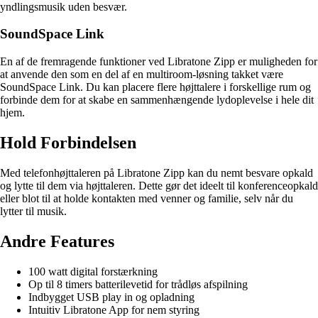
yndlingsmusik uden besvær.
SoundSpace Link
En af de fremragende funktioner ved Libratone Zipp er muligheden for
at anvende den som en del af en multiroom-løsning takket være
SoundSpace Link. Du kan placere flere højttalere i forskellige rum og
forbinde dem for at skabe en sammenhængende lydoplevelse i hele dit
hjem.
Hold Forbindelsen
Med telefonhøjttaleren på Libratone Zipp kan du nemt besvare opkald
og lytte til dem via højttaleren. Dette gør det ideelt til konferenceopkald
eller blot til at holde kontakten med venner og familie, selv når du
lytter til musik.
Andre Features
100 watt digital forstærkning
Op til 8 timers batterilevetid for trådløs afspilning
Indbygget USB play in og opladning
Intuitiv Libratone App for nem styring