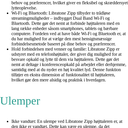
behov og præferencer, hvilket giver en fleksibel og skræddersyet
lytteoplevelse.
Wi-Fi og Bluetooth: Libratone Zipp tilbyder to trådløse
streamingmuligheder – indbygget Dual Band Wi-Fi og
Bluetooth. Dette gør det nemt at forbinde højttaleren med en
lang række enheder såsom smartphones, tablets og bærbare
computere. Fordelen ved at have både Wi-Fi og Bluetooth er, at
du har mulighed for at vælge den mest hensigtsmæssige
forbindelsesmetode baseret på dine behov og præferencer.
Hold forbindelsen med venner og familie: Libratone Zipp er
udstyret med en telefonhøjttaler, der giver dig mulighed for at
besvare opkald og lytte til dem via højttaleren. Dette gør det
nemt at deltage i konferenceopkald på arbejdet eller derhjemme,
samtidig med at du nyder en høj kvalitet lyd. Denne funktion
tilføjer en ekstra dimension af funktionalitet til højttaleren,
hvilket gør den mere alsidig og praktisk i hverdagen.
Ulemper
Ikke vandtæt: En ulempe ved Libratone Zipp højttaleren er, at
den ikke er vandtæt. Dette kan være en ulempe, da det