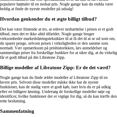
populære højttaler til en nedsat pris. Nogle gange kan du endda være
heldig at finde de nyeste modeller på udsalg!
Hvordan genkender du et ægte billigt tilbud?
Det kan være fristende at tro, at enhver nedsættelse i prisen er et godt
tilbud, men det er ikke altid tilfældet. Nogle gange bruger
virksomheder markedsføringsteknikker til at få det til at se ud som om,
du sparer penge, selvom prisen i virkeligheden er den samme som
normalt. Vær opmærksom på prishistorikken, læs anmeldelser og
sammenlign priser fra forskellige butikker for at sikre dig, at du virkelig
får et godt tilbud på din Libratone Zipp.
Billige modeller af Libratone Zipp: Er de det værd?
Nogle gange kan du finde ældre modeller af Libratone Zipp til en
lavere pris. Selvom disse modeller måske ikke har de nyeste
funktioner, kan de stadig være et godt køb, især hvis du er på udkig
efter en billigere løsning. Undersøg de forskellige modeller nøje og
identificer, hvilke funktioner der er vigtige for dig, så du kan træffe den
rette beslutning.
Sammenfatning