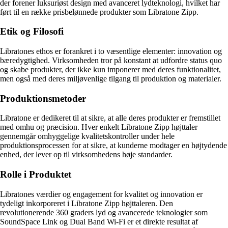
der forener luksuriøst design med avanceret lydteknologi, hvilket har
ført til en række prisbelønnede produkter som Libratone Zipp.
Etik og Filosofi
Libratones ethos er forankret i to væsentlige elementer: innovation og
bæredygtighed. Virksomheden tror på konstant at udfordre status quo
og skabe produkter, der ikke kun imponerer med deres funktionalitet,
men også med deres miljøvenlige tilgang til produktion og materialer.
Produktionsmetoder
Libratone er dedikeret til at sikre, at alle deres produkter er fremstillet
med omhu og præcision. Hver enkelt Libratone Zipp højttaler
gennemgår omhyggelige kvalitetskontroller under hele
produktionsprocessen for at sikre, at kunderne modtager en højtydende
enhed, der lever op til virksomhedens høje standarder.
Rolle i Produktet
Libratones værdier og engagement for kvalitet og innovation er
tydeligt inkorporeret i Libratone Zipp højttaleren. Den
revolutionerende 360 graders lyd og avancerede teknologier som
SoundSpace Link og Dual Band Wi-Fi er et direkte resultat af