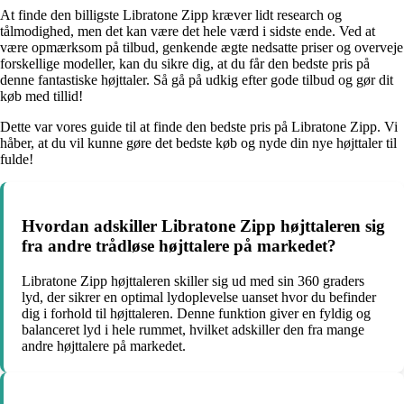
At finde den billigste Libratone Zipp kræver lidt research og
tålmodighed, men det kan være det hele værd i sidste ende. Ved at
være opmærksom på tilbud, genkende ægte nedsatte priser og overveje
forskellige modeller, kan du sikre dig, at du får den bedste pris på
denne fantastiske højttaler. Så gå på udkig efter gode tilbud og gør dit
køb med tillid!
Dette var vores guide til at finde den bedste pris på Libratone Zipp. Vi
håber, at du vil kunne gøre det bedste køb og nyde din nye højttaler til
fulde!
Hvordan adskiller Libratone Zipp højttaleren sig
fra andre trådløse højttalere på markedet?
Libratone Zipp højttaleren skiller sig ud med sin 360 graders
lyd, der sikrer en optimal lydoplevelse uanset hvor du befinder
dig i forhold til højttaleren. Denne funktion giver en fyldig og
balanceret lyd i hele rummet, hvilket adskiller den fra mange
andre højttalere på markedet.