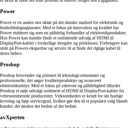
er nemt at finde det rette produkt til enhver bruger hos Elgiganten.
Power
Power er en anden stor aktør på det danske marked for elektronik og
husholdningsapparater. Med et fokus på innovation og kvalitet har
Power etableret sig som en pålidelig forhandler af elektronikprodukter.
Hos Power kan kunder finde et omfattende udvalg af HDMI til
DisplayPort-kabler i forskellige længder og prisklasser. Forbrugere kan
stole på Powers ekspertise og service til at finde det rigtige kabel til
deres behov.
Proshop
Proshop henvender sig primært til teknologi-entusiaster og
professionelle, der søger kvalitetsprodukter og avanceret
elektronikudstyr. Med et fokus på ydeevne og pålidelighed tilbyder
Proshop et nøje udvalgt sortiment af HDMI til DisplayPort-kabler fra
velrenommerede producenter. Virksomheden er kendt for sin hurtige
levering og høje servicegrad, hvilket gør den til et populært valg blandt
kunder, der ønsker det bedste af det bedste.
avXperten