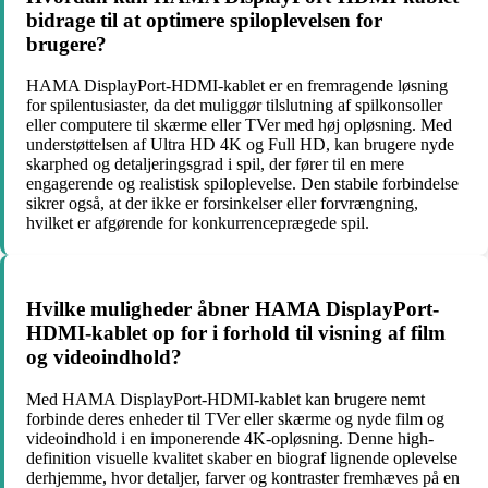
bidrage til at optimere spiloplevelsen for
brugere?
HAMA DisplayPort-HDMI-kablet er en fremragende løsning
for spilentusiaster, da det muliggør tilslutning af spilkonsoller
eller computere til skærme eller TVer med høj opløsning. Med
understøttelsen af Ultra HD 4K og Full HD, kan brugere nyde
skarphed og detaljeringsgrad i spil, der fører til en mere
engagerende og realistisk spiloplevelse. Den stabile forbindelse
sikrer også, at der ikke er forsinkelser eller forvrængning,
hvilket er afgørende for konkurrenceprægede spil.
Hvilke muligheder åbner HAMA DisplayPort-
HDMI-kablet op for i forhold til visning af film
og videoindhold?
Med HAMA DisplayPort-HDMI-kablet kan brugere nemt
forbinde deres enheder til TVer eller skærme og nyde film og
videoindhold i en imponerende 4K-opløsning. Denne high-
definition visuelle kvalitet skaber en biograf lignende oplevelse
derhjemme, hvor detaljer, farver og kontraster fremhæves på en