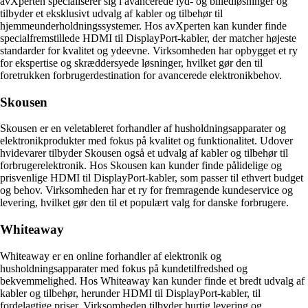
avXperten specialiserer sig i avancerede lyd- og billedløsninger og
tilbyder et eksklusivt udvalg af kabler og tilbehør til
hjemmeunderholdningssystemer. Hos avXperten kan kunder finde
specialfremstillede HDMI til DisplayPort-kabler, der matcher højeste
standarder for kvalitet og ydeevne. Virksomheden har opbygget et ry
for ekspertise og skræddersyede løsninger, hvilket gør den til
foretrukken forbrugerdestination for avancerede elektronikbehov.
Skousen
Skousen er en veletableret forhandler af husholdningsapparater og
elektronikprodukter med fokus på kvalitet og funktionalitet. Udover
hvidevarer tilbyder Skousen også et udvalg af kabler og tilbehør til
forbrugerelektronik. Hos Skousen kan kunder finde pålidelige og
prisvenlige HDMI til DisplayPort-kabler, som passer til ethvert budget
og behov. Virksomheden har et ry for fremragende kundeservice og
levering, hvilket gør den til et populært valg for danske forbrugere.
Whiteaway
Whiteaway er en online forhandler af elektronik og
husholdningsapparater med fokus på kundetilfredshed og
bekvemmelighed. Hos Whiteaway kan kunder finde et bredt udvalg af
kabler og tilbehør, herunder HDMI til DisplayPort-kabler, til
fordelagtige priser. Virksomheden tilbyder hurtig levering og