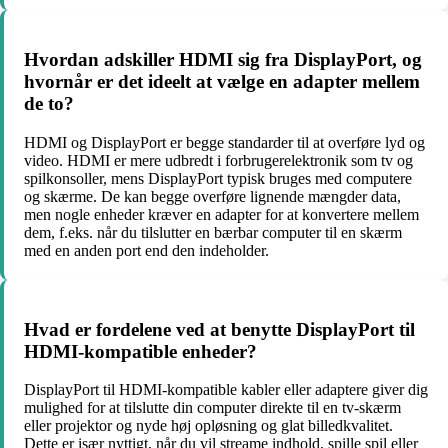
Hvordan adskiller HDMI sig fra DisplayPort, og
hvornår er det ideelt at vælge en adapter mellem
de to?
HDMI og DisplayPort er begge standarder til at overføre lyd og
video. HDMI er mere udbredt i forbrugerelektronik som tv og
spilkonsoller, mens DisplayPort typisk bruges med computere
og skærme. De kan begge overføre lignende mængder data,
men nogle enheder kræver en adapter for at konvertere mellem
dem, f.eks. når du tilslutter en bærbar computer til en skærm
med en anden port end den indeholder.
Hvad er fordelene ved at benytte DisplayPort til
HDMI-kompatible enheder?
DisplayPort til HDMI-kompatible kabler eller adaptere giver dig
mulighed for at tilslutte din computer direkte til en tv-skærm
eller projektor og nyde høj opløsning og glat billedkvalitet.
Dette er især nyttigt, når du vil streame indhold, spille spil eller