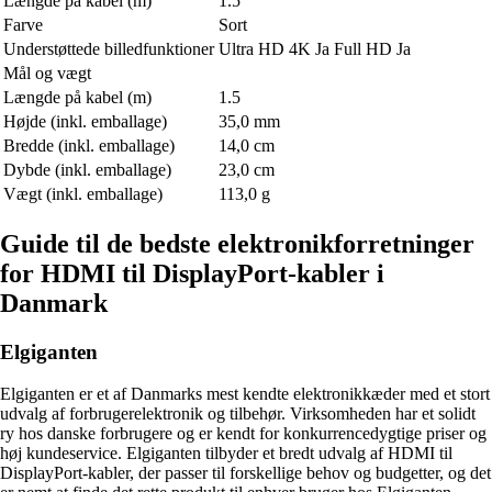
Længde på kabel (m)
1.5
Farve
Sort
Understøttede billedfunktioner
Ultra HD 4K Ja Full HD Ja
Mål og vægt
Længde på kabel (m)
1.5
Højde (inkl. emballage)
35,0 mm
Bredde (inkl. emballage)
14,0 cm
Dybde (inkl. emballage)
23,0 cm
Vægt (inkl. emballage)
113,0 g
Guide til de bedste elektronikforretninger
for HDMI til DisplayPort-kabler i
Danmark
Elgiganten
Elgiganten er et af Danmarks mest kendte elektronikkæder med et stort
udvalg af forbrugerelektronik og tilbehør. Virksomheden har et solidt
ry hos danske forbrugere og er kendt for konkurrencedygtige priser og
høj kundeservice. Elgiganten tilbyder et bredt udvalg af HDMI til
DisplayPort-kabler, der passer til forskellige behov og budgetter, og det