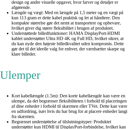
design og andre visuelle opgaver, hvor farver og detaljer er
afgørende.
Længde og vægt: Med en længde på 1,5 meter og en vægt på
kun 113 gram er dette kabel praktisk og let at håndtere. Den
kompakte størrelse gør det nemt at transportere og opbevare,
hvilket giver dig større fleksibilitet i brugen af produktet.
Understøttede billedfunktioner: HAMA DisplayPort-HDMI
kablet understøtter Ultra HD 4K og Full HD, hvilket sikrer, at
du kan nyde den højeste billedkvalitet uden kompromis. Dette
gør det til det ideelle valg for enhver, der værdsætter skarpe og
klare billeder.
Ulemper
Kort kabellængde (1.5m): Den korte kabellængde kan være en
ulempe, da det begrænser fleksibiliteten i forhold til placeringen
af dine enheder i forhold til skærmen eller TVet. Dette kan være
en udfordring, især hvis du har brug for at placere enheder langt
fra skærmen.
Begrænset understøttelse af tilslutningstyper: Produktet
understøtter kun HDMI til DisplayPort-forbindelse, hvilket kan