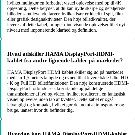
hvilket muliggør en forbedret visuel oplevelse med op til 4K
opløsning. Dette betyder, at du kan nyde skarpe og detaljerede
billeder samt levende farver, hvilket især er ideelt til spil, film
eller grafisk designaktiviteter. Den høje billedkvalitet, der
leveres af dette kabel, bringer dine visuelle oplevelser til et nyt
niveau med imponerende klarhed og definition.
Hvad adskiller HAMA DisplayPort-HDMI-
kablet fra andre lignende kabler på markedet?
HAMA DisplayPort-HDMI-kablet skiller sig ud på markedet
med sin 1,5 meters længde og evnen til at levere både Ultra HD
4K og Full HD billedfunktioner. Den nøje konstruerede HDMI-
DisplayPort-forbindelse sikrer stabile og pålidelige
transmissioner af lyd og video, hvilket resulterer i en fantastisk
visuel oplevelse uden tab af kvalitet. Dette kabel er også
letvægtigt og kompakt, hvilket gør det nemt at transportere og
bruge, uanset hvor du befinder dig.
Hvordan kan HAMA DisplayPort-HDMI-kablet