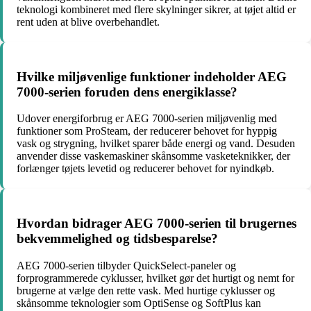
teknologi kombineret med flere skylninger sikrer, at tøjet altid er
rent uden at blive overbehandlet.
Hvilke miljøvenlige funktioner indeholder AEG
7000-serien foruden dens energiklasse?
Udover energiforbrug er AEG 7000-serien miljøvenlig med
funktioner som ProSteam, der reducerer behovet for hyppig
vask og strygning, hvilket sparer både energi og vand. Desuden
anvender disse vaskemaskiner skånsomme vasketeknikker, der
forlænger tøjets levetid og reducerer behovet for nyindkøb.
Hvordan bidrager AEG 7000-serien til brugernes
bekvemmelighed og tidsbesparelse?
AEG 7000-serien tilbyder QuickSelect-paneler og
forprogrammerede cyklusser, hvilket gør det hurtigt og nemt for
brugerne at vælge den rette vask. Med hurtige cyklusser og
skånsomme teknologier som OptiSense og SoftPlus kan