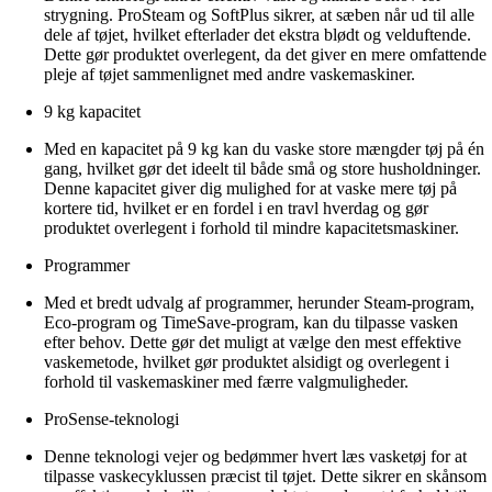
strygning. ProSteam og SoftPlus sikrer, at sæben når ud til alle
dele af tøjet, hvilket efterlader det ekstra blødt og velduftende.
Dette gør produktet overlegent, da det giver en mere omfattende
pleje af tøjet sammenlignet med andre vaskemaskiner.
9 kg kapacitet
Med en kapacitet på 9 kg kan du vaske store mængder tøj på én
gang, hvilket gør det ideelt til både små og store husholdninger.
Denne kapacitet giver dig mulighed for at vaske mere tøj på
kortere tid, hvilket er en fordel i en travl hverdag og gør
produktet overlegent i forhold til mindre kapacitetsmaskiner.
Programmer
Med et bredt udvalg af programmer, herunder Steam-program,
Eco-program og TimeSave-program, kan du tilpasse vasken
efter behov. Dette gør det muligt at vælge den mest effektive
vaskemetode, hvilket gør produktet alsidigt og overlegent i
forhold til vaskemaskiner med færre valgmuligheder.
ProSense-teknologi
Denne teknologi vejer og bedømmer hvert læs vasketøj for at
tilpasse vaskecyklussen præcist til tøjet. Dette sikrer en skånsom