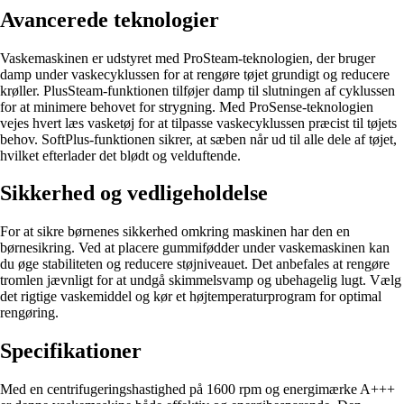
Avancerede teknologier
Vaskemaskinen er udstyret med ProSteam-teknologien, der bruger
damp under vaskecyklussen for at rengøre tøjet grundigt og reducere
krøller. PlusSteam-funktionen tilføjer damp til slutningen af cyklussen
for at minimere behovet for strygning. Med ProSense-teknologien
vejes hvert læs vasketøj for at tilpasse vaskecyklussen præcist til tøjets
behov. SoftPlus-funktionen sikrer, at sæben når ud til alle dele af tøjet,
hvilket efterlader det blødt og velduftende.
Sikkerhed og vedligeholdelse
For at sikre børnenes sikkerhed omkring maskinen har den en
børnesikring. Ved at placere gummifødder under vaskemaskinen kan
du øge stabiliteten og reducere støjniveauet. Det anbefales at rengøre
tromlen jævnligt for at undgå skimmelsvamp og ubehagelig lugt. Vælg
det rigtige vaskemiddel og kør et højtemperaturprogram for optimal
rengøring.
Specifikationer
Med en centrifugeringshastighed på 1600 rpm og energimærke A+++