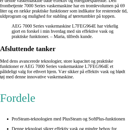
er denne vaskemaskine både effektiv og energibesparende. Den
frontbetjente 7000 Series vaskemaskine har en tromlevolumen på 69
liter og en række praktiske funktioner som indikator for resterende tid,
uldprogram og mulighed for stabling af tørretumbler på toppen.
AEG 7000 Series vaskemaskine L7FEG964E har virkelig
gjort en forskel i min hverdag med sin effektive vask og
praktiske funktioner. – Maria, tilfreds kunde.
Afsluttende tanker
Med dens avancerede teknologier, store kapacitet og praktiske
funktioner er AEG 7000 Series vaskemaskine L7FEG964E et
pålideligt valg for ethvert hjem. Vær sikker på effektiv vask og blødt
tøj med denne innovative vaskemaskine.
Fordele
ProSteam-teknologien med PlusSteam og SoftPlus-funktionen
Denne teknologi sikrer effektiv vask og mindre behov for