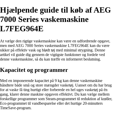
Hjælpende guide til køb af AEG
7000 Series vaskemaskine
L7FEG964E
At vælge den rigtige vaskemaskine kan være en udfordrende opgave,
men med AEG 7000 Series vaskemaskine L7FEG964E kan du være
sikker på effektiv vask og blødt tøj med minimal strygning. Denne
artikel vil guide dig gennem de vigtigste funktioner og fordele ved
denne vaskemaskine, så du kan træffe en informeret beslutning.
Kapacitet og programmer
Med en imponerende kapacitet på 9 kg kan denne vaskemaskine
håndtere både små og store mængder vasketøj. Uanset om du har brug
for at vaske få ting hurtigt eller forberede en hel uges vasketøj på én
gang, klarer denne maskine opgaven effektivt. Du kan vælge mellem
forskellige programmer som Steam-programmet til reduktion af krøller,
Eco-programmet til vandbesparelse eller det hurtige 20-minutters
TimeSave-program.