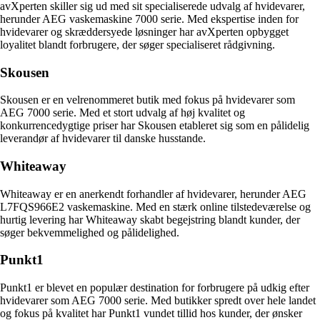
avXperten skiller sig ud med sit specialiserede udvalg af hvidevarer,
herunder AEG vaskemaskine 7000 serie. Med ekspertise inden for
hvidevarer og skræddersyede løsninger har avXperten opbygget
loyalitet blandt forbrugere, der søger specialiseret rådgivning.
Skousen
Skousen er en velrenommeret butik med fokus på hvidevarer som
AEG 7000 serie. Med et stort udvalg af høj kvalitet og
konkurrencedygtige priser har Skousen etableret sig som en pålidelig
leverandør af hvidevarer til danske husstande.
Whiteaway
Whiteaway er en anerkendt forhandler af hvidevarer, herunder AEG
L7FQS966E2 vaskemaskine. Med en stærk online tilstedeværelse og
hurtig levering har Whiteaway skabt begejstring blandt kunder, der
søger bekvemmelighed og pålidelighed.
Punkt1
Punkt1 er blevet en populær destination for forbrugere på udkig efter
hvidevarer som AEG 7000 serie. Med butikker spredt over hele landet
og fokus på kvalitet har Punkt1 vundet tillid hos kunder, der ønsker