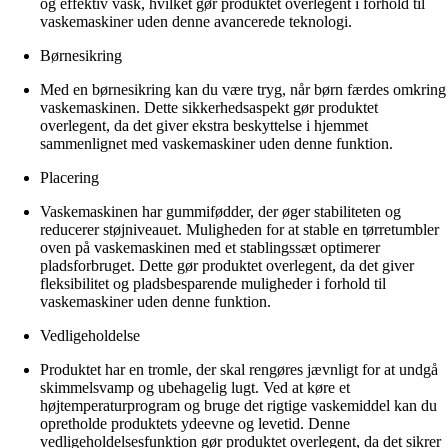
og effektiv vask, hvilket gør produktet overlegent i forhold til
vaskemaskiner uden denne avancerede teknologi.
Børnesikring
Med en børnesikring kan du være tryg, når børn færdes omkring
vaskemaskinen. Dette sikkerhedsaspekt gør produktet
overlegent, da det giver ekstra beskyttelse i hjemmet
sammenlignet med vaskemaskiner uden denne funktion.
Placering
Vaskemaskinen har gummifødder, der øger stabiliteten og
reducerer støjniveauet. Muligheden for at stable en tørretumbler
oven på vaskemaskinen med et stablingssæt optimerer
pladsforbruget. Dette gør produktet overlegent, da det giver
fleksibilitet og pladsbesparende muligheder i forhold til
vaskemaskiner uden denne funktion.
Vedligeholdelse
Produktet har en tromle, der skal rengøres jævnligt for at undgå
skimmelsvamp og ubehagelig lugt. Ved at køre et
højtemperaturprogram og bruge det rigtige vaskemiddel kan du
opretholde produktets ydeevne og levetid. Denne
vedligeholdelsesfunktion gør produktet overlegent, da det sikrer