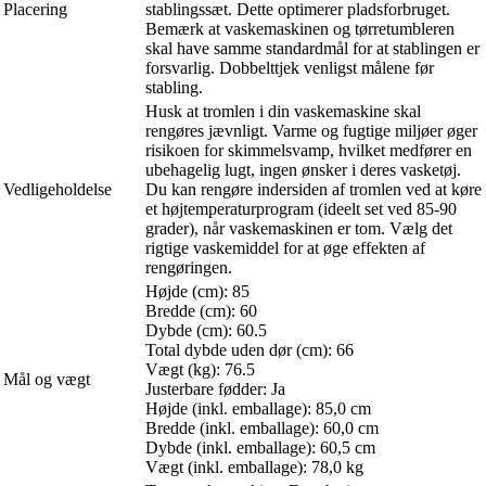
Placering
stablingssæt. Dette optimerer pladsforbruget.
Bemærk at vaskemaskinen og tørretumbleren
skal have samme standardmål for at stablingen er
forsvarlig. Dobbelttjek venligst målene før
stabling.
Husk at tromlen i din vaskemaskine skal
rengøres jævnligt. Varme og fugtige miljøer øger
risikoen for skimmelsvamp, hvilket medfører en
ubehagelig lugt, ingen ønsker i deres vasketøj.
Vedligeholdelse
Du kan rengøre indersiden af tromlen ved at køre
et højtemperaturprogram (ideelt set ved 85-90
grader), når vaskemaskinen er tom. Vælg det
rigtige vaskemiddel for at øge effekten af
rengøringen.
Højde (cm): 85
Bredde (cm): 60
Dybde (cm): 60.5
Total dybde uden dør (cm): 66
Vægt (kg): 76.5
Mål og vægt
Justerbare fødder: Ja
Højde (inkl. emballage): 85,0 cm
Bredde (inkl. emballage): 60,0 cm
Dybde (inkl. emballage): 60,5 cm
Vægt (inkl. emballage): 78,0 kg