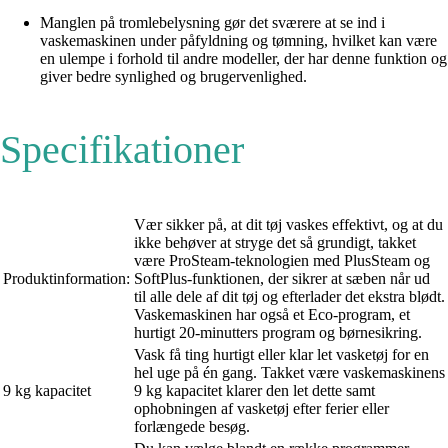
Manglen på tromlebelysning gør det sværere at se ind i
vaskemaskinen under påfyldning og tømning, hvilket kan være
en ulempe i forhold til andre modeller, der har denne funktion og
giver bedre synlighed og brugervenlighed.
Specifikationer
Vær sikker på, at dit tøj vaskes effektivt, og at du
ikke behøver at stryge det så grundigt, takket
være ProSteam-teknologien med PlusSteam og
Produktinformation:
SoftPlus-funktionen, der sikrer at sæben når ud
til alle dele af dit tøj og efterlader det ekstra blødt.
Vaskemaskinen har også et Eco-program, et
hurtigt 20-minutters program og børnesikring.
Vask få ting hurtigt eller klar let vasketøj for en
hel uge på én gang. Takket være vaskemaskinens
9 kg kapacitet
9 kg kapacitet klarer den let dette samt
ophobningen af vasketøj efter ferier eller
forlængede besøg.