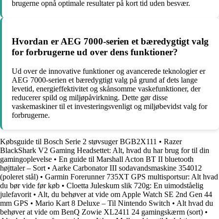
brugerne opnå optimale resultater på kort tid uden besvær.
Hvordan er AEG 7000-serien et bæredygtigt valg
for forbrugerne ud over dens funktioner?
Ud over de innovative funktioner og avancerede teknologier er
AEG 7000-serien et bæredygtigt valg på grund af dets lange
levetid, energieffektivitet og skånsomme vaskefunktioner, der
reducerer spild og miljøpåvirkning. Dette gør disse
vaskemaskiner til et investeringsvenligt og miljøbevidst valg for
forbrugerne.
Købsguide til Bosch Serie 2 støvsuger BGB2X111
•
Razer
BlackShark V2 Gaming Headsettet: Alt, hvad du har brug for til din
gamingoplevelse
•
En guide til Marshall Acton BT II bluetooth
højttaler – Sort
•
Aarke Carbonator III sodavandsmaskine 354012
(poleret stål)
•
Garmin Forerunner 735XT GPS multisportsur: Alt hvad
du bør vide før køb
•
Cloetta Juleskum slik 720g: En uimodståelig
julefavorit
•
Alt, du behøver at vide om Apple Watch SE 2nd Gen 44
mm GPS
•
Mario Kart 8 Deluxe – Til Nintendo Switch
•
Alt hvad du
behøver at vide om BenQ Zowie XL2411 24 gamingskærm (sort)
•