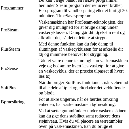
Du kan vælge blandt en række programmer,
herunder Steam-program der reducerer krøller,
Programmer
Eco-program til vandbesparing eller et hurtigt 20-
minutters TimeSave-program.
Vaskemaskinen har ProSteam-teknologien, der
giver dig mulighed for at bruge damp under
ProSteam
vaskecyklussen. Damp gør dit tøj ekstra rent og
afkrøller det, så det er lettere at stryge.
Med denne funktion kan du føje damp til
PlusSteam
slutningen af vaskecyklussen for at afkrølle dit
tøj og minimere behovet for strygning.
Takket være denne teknologi kan vaskemaskinen
veje og bedømme hvert læs vasketøj for at give
ProSense
en vaskecyklus, der er præcist tilpasset til hvert
læs tøj.
Når du bruger SoftPlus-funktionen, når sæben ud
SoftPlus
til alle dele af tøjet og efterlader det velduftende
og blødt.
For at sikre ungerne, når de færdes omkring
Børnesikring
enheden, har vaskemaskinen børnesikring.
Ved at sætte gummifødder under vaskemaskinen
kan du øge dens stabilitet samt reducere dens
støjniveau. Hvis du vil placere en tørretumbler
oven på vaskemaskinen, kan du bruge et