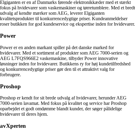
Elgiganten er en af Danmarks førende elektronikkæder med et stærkt
fokus på hvidevarer som vaskemaskiner og tørretumblere. Med et bredt
udvalg af kendte mærker som AEG, leverer Elgiganten
kvalitetsprodukter til konkurrencedygtige priser. Kundeanmeldelser
roser butikken for god kundeservice og ekspertise inden for hvidevarer.
Power
Power er en anden markant spiller på det danske marked for
hvidevarer. Med et sortiment af produkter som AEG 7000-serien og
AEG L7FQS966E2 vaskemaskine, tilbyder Power innovative
løsninger inden for hvidevarer. Butikkens ry for høj kundetilfredshed
og konkurrencedygtige priser gør den til et attraktivt valg for
forbrugere.
Proshop
Proshop er kendt for sit brede udvalg af hvidevarer, herunder AEG
7000-serien lavamat. Med fokus på kvalitet og service har Proshop
oparbejdet et godt omdømme blandt kunder, der søger pålidelige
hvidevarer til deres hjem.
avXperten