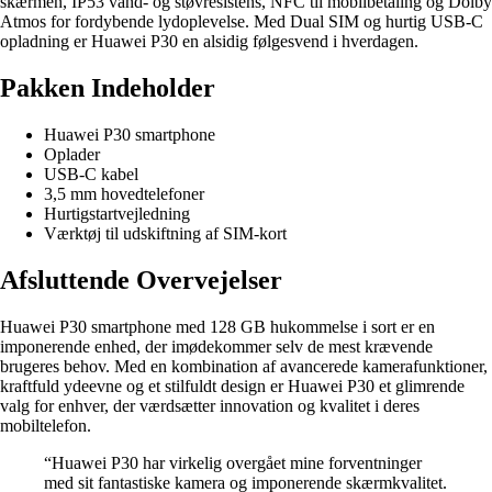
skærmen, IP53 vand- og støvresistens, NFC til mobilbetaling og Dolby
Atmos for fordybende lydoplevelse. Med Dual SIM og hurtig USB-C
opladning er Huawei P30 en alsidig følgesvend i hverdagen.
Pakken Indeholder
Huawei P30 smartphone
Oplader
USB-C kabel
3,5 mm hovedtelefoner
Hurtigstartvejledning
Værktøj til udskiftning af SIM-kort
Afsluttende Overvejelser
Huawei P30 smartphone med 128 GB hukommelse i sort er en
imponerende enhed, der imødekommer selv de mest krævende
brugeres behov. Med en kombination af avancerede kamerafunktioner,
kraftfuld ydeevne og et stilfuldt design er Huawei P30 et glimrende
valg for enhver, der værdsætter innovation og kvalitet i deres
mobiltelefon.
“Huawei P30 har virkelig overgået mine forventninger
med sit fantastiske kamera og imponerende skærmkvalitet.