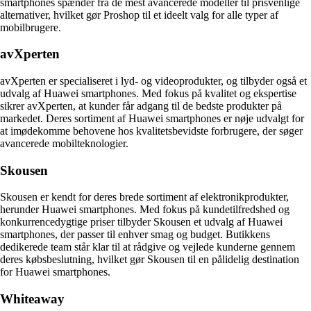
smartphones spænder fra de mest avancerede modeller til prisvenlige
alternativer, hvilket gør Proshop til et ideelt valg for alle typer af
mobilbrugere.
avXperten
avXperten er specialiseret i lyd- og videoprodukter, og tilbyder også et
udvalg af Huawei smartphones. Med fokus på kvalitet og ekspertise
sikrer avXperten, at kunder får adgang til de bedste produkter på
markedet. Deres sortiment af Huawei smartphones er nøje udvalgt for
at imødekomme behovene hos kvalitetsbevidste forbrugere, der søger
avancerede mobilteknologier.
Skousen
Skousen er kendt for deres brede sortiment af elektronikprodukter,
herunder Huawei smartphones. Med fokus på kundetilfredshed og
konkurrencedygtige priser tilbyder Skousen et udvalg af Huawei
smartphones, der passer til enhver smag og budget. Butikkens
dedikerede team står klar til at rådgive og vejlede kunderne gennem
deres købsbeslutning, hvilket gør Skousen til en pålidelig destination
for Huawei smartphones.
Whiteaway