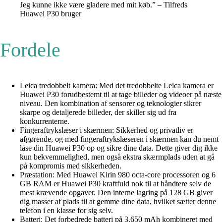
Jeg kunne ikke være gladere med mit køb.” – Tilfreds
Huawei P30 bruger
Fordele
Leica tredobbelt kamera: Med det tredobbelte Leica kamera er
Huawei P30 forudbestemt til at tage billeder og videoer på næste
niveau. Den kombination af sensorer og teknologier sikrer
skarpe og detaljerede billeder, der skiller sig ud fra
konkurrenterne.
Fingeraftrykslæser i skærmen: Sikkerhed og privatliv er
afgørende, og med fingeraftrykslæseren i skærmen kan du nemt
låse din Huawei P30 op og sikre dine data. Dette giver dig ikke
kun bekvemmelighed, men også ekstra skærmplads uden at gå
på kompromis med sikkerheden.
Præstation: Med Huawei Kirin 980 octa-core processoren og 6
GB RAM er Huawei P30 kraftfuld nok til at håndtere selv de
mest krævende opgaver. Den interne lagring på 128 GB giver
dig masser af plads til at gemme dine data, hvilket sætter denne
telefon i en klasse for sig selv.
Batteri: Det forbedrede batteri på 3.650 mAh kombineret med