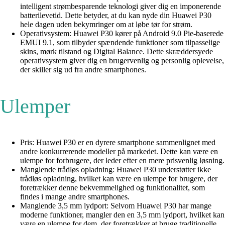
intelligent strømbesparende teknologi giver dig en imponerende
batterilevetid. Dette betyder, at du kan nyde din Huawei P30
hele dagen uden bekymringer om at løbe tør for strøm.
Operativsystem: Huawei P30 kører på Android 9.0 Pie-baserede
EMUI 9.1, som tilbyder spændende funktioner som tilpasselige
skins, mørk tilstand og Digital Balance. Dette skræddersyede
operativsystem giver dig en brugervenlig og personlig oplevelse,
der skiller sig ud fra andre smartphones.
Ulemper
Pris: Huawei P30 er en dyrere smartphone sammenlignet med
andre konkurrerende modeller på markedet. Dette kan være en
ulempe for forbrugere, der leder efter en mere prisvenlig løsning.
Manglende trådløs opladning: Huawei P30 understøtter ikke
trådløs opladning, hvilket kan være en ulempe for brugere, der
foretrækker denne bekvemmelighed og funktionalitet, som
findes i mange andre smartphones.
Manglende 3,5 mm lydport: Selvom Huawei P30 har mange
moderne funktioner, mangler den en 3,5 mm lydport, hvilket kan
være en ulempe for dem, der foretrækker at bruge traditionelle