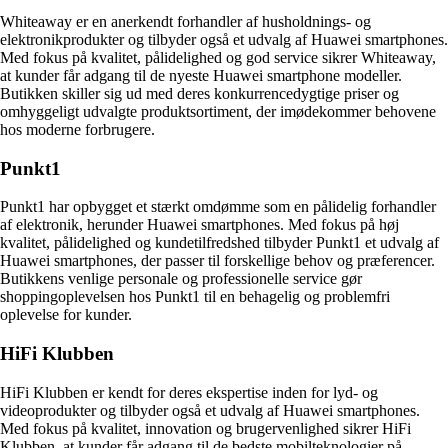
Whiteaway er en anerkendt forhandler af husholdnings- og
elektronikprodukter og tilbyder også et udvalg af Huawei smartphones.
Med fokus på kvalitet, pålidelighed og god service sikrer Whiteaway,
at kunder får adgang til de nyeste Huawei smartphone modeller.
Butikken skiller sig ud med deres konkurrencedygtige priser og
omhyggeligt udvalgte produktsortiment, der imødekommer behovene
hos moderne forbrugere.
Punkt1
Punkt1 har opbygget et stærkt omdømme som en pålidelig forhandler
af elektronik, herunder Huawei smartphones. Med fokus på høj
kvalitet, pålidelighed og kundetilfredshed tilbyder Punkt1 et udvalg af
Huawei smartphones, der passer til forskellige behov og præferencer.
Butikkens venlige personale og professionelle service gør
shoppingoplevelsen hos Punkt1 til en behagelig og problemfri
oplevelse for kunder.
HiFi Klubben
HiFi Klubben er kendt for deres ekspertise inden for lyd- og
videoprodukter og tilbyder også et udvalg af Huawei smartphones.
Med fokus på kvalitet, innovation og brugervenlighed sikrer HiFi
Klubben, at kunder får adgang til de bedste mobilteknologier på