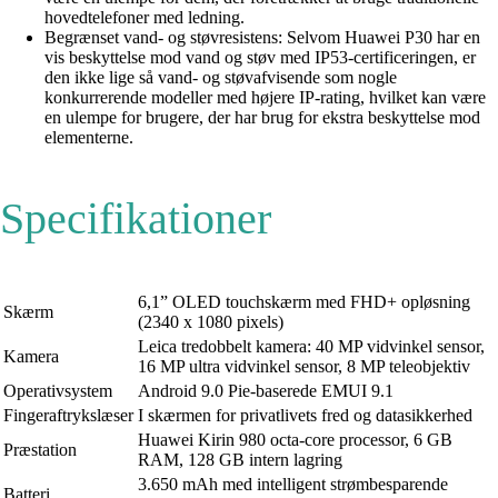
hovedtelefoner med ledning.
Begrænset vand- og støvresistens: Selvom Huawei P30 har en
vis beskyttelse mod vand og støv med IP53-certificeringen, er
den ikke lige så vand- og støvafvisende som nogle
konkurrerende modeller med højere IP-rating, hvilket kan være
en ulempe for brugere, der har brug for ekstra beskyttelse mod
elementerne.
Specifikationer
6,1” OLED touchskærm med FHD+ opløsning
Skærm
(2340 x 1080 pixels)
Leica tredobbelt kamera: 40 MP vidvinkel sensor,
Kamera
16 MP ultra vidvinkel sensor, 8 MP teleobjektiv
Operativsystem
Android 9.0 Pie-baserede EMUI 9.1
Fingeraftrykslæser
I skærmen for privatlivets fred og datasikkerhed
Huawei Kirin 980 octa-core processor, 6 GB
Præstation
RAM, 128 GB intern lagring
3.650 mAh med intelligent strømbesparende
Batteri