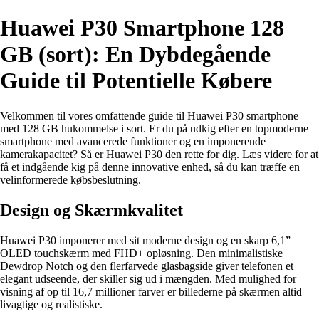
Huawei P30 Smartphone 128
GB (sort): En Dybdegående
Guide til Potentielle Købere
Velkommen til vores omfattende guide til Huawei P30 smartphone
med 128 GB hukommelse i sort. Er du på udkig efter en topmoderne
smartphone med avancerede funktioner og en imponerende
kamerakapacitet? Så er Huawei P30 den rette for dig. Læs videre for at
få et indgående kig på denne innovative enhed, så du kan træffe en
velinformerede købsbeslutning.
Design og Skærmkvalitet
Huawei P30 imponerer med sit moderne design og en skarp 6,1”
OLED touchskærm med FHD+ opløsning. Den minimalistiske
Dewdrop Notch og den flerfarvede glasbagside giver telefonen et
elegant udseende, der skiller sig ud i mængden. Med mulighed for
visning af op til 16,7 millioner farver er billederne på skærmen altid
livagtige og realistiske.