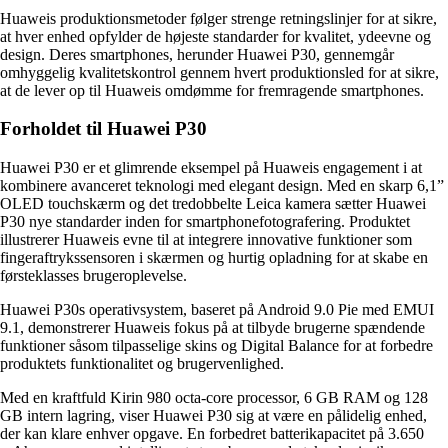
Huaweis produktionsmetoder følger strenge retningslinjer for at sikre,
at hver enhed opfylder de højeste standarder for kvalitet, ydeevne og
design. Deres smartphones, herunder Huawei P30, gennemgår
omhyggelig kvalitetskontrol gennem hvert produktionsled for at sikre,
at de lever op til Huaweis omdømme for fremragende smartphones.
Forholdet til Huawei P30
Huawei P30 er et glimrende eksempel på Huaweis engagement i at
kombinere avanceret teknologi med elegant design. Med en skarp 6,1”
OLED touchskærm og det tredobbelte Leica kamera sætter Huawei
P30 nye standarder inden for smartphonefotografering. Produktet
illustrerer Huaweis evne til at integrere innovative funktioner som
fingeraftrykssensoren i skærmen og hurtig opladning for at skabe en
førsteklasses brugeroplevelse.
Huawei P30s operativsystem, baseret på Android 9.0 Pie med EMUI
9.1, demonstrerer Huaweis fokus på at tilbyde brugerne spændende
funktioner såsom tilpasselige skins og Digital Balance for at forbedre
produktets funktionalitet og brugervenlighed.
Med en kraftfuld Kirin 980 octa-core processor, 6 GB RAM og 128
GB intern lagring, viser Huawei P30 sig at være en pålidelig enhed,
der kan klare enhver opgave. En forbedret batterikapacitet på 3.650