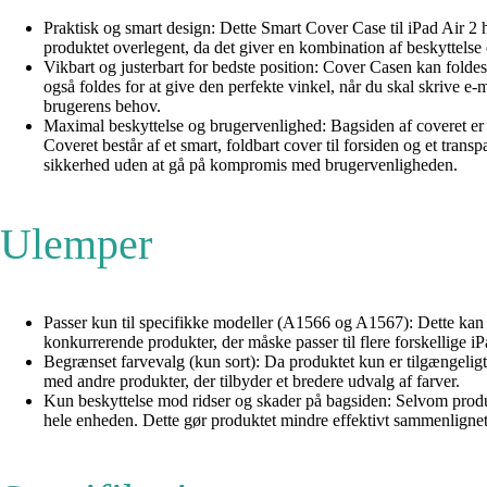
Praktisk og smart design: Dette Smart Cover Case til iPad Air 2 h
produktet overlegent, da det giver en kombination af beskyttelse
Vikbart og justerbart for bedste position: Cover Casen kan foldes
også foldes for at give den perfekte vinkel, når du skal skrive e-m
brugerens behov.
Maximal beskyttelse og brugervenlighed: Bagsiden af coveret er la
Coveret består af et smart, foldbart cover til forsiden og et tra
sikkerhed uden at gå på kompromis med brugervenligheden.
Ulemper
Passer kun til specifikke modeller (A1566 og A1567): Dette kan 
konkurrerende produkter, der måske passer til flere forskellige i
Begrænset farvevalg (kun sort): Da produktet kun er tilgængeligt
med andre produkter, der tilbyder et bredere udvalg af farver.
Kun beskyttelse mod ridser og skader på bagsiden: Selvom produkt
hele enheden. Dette gør produktet mindre effektivt sammenlignet