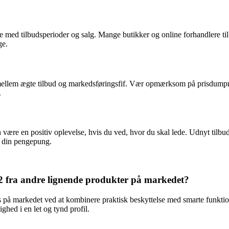
olde øje med tilbudsperioder og salg. Mange butikker og online forhandle
ge.
lne mellem ægte tilbud og markedsføringsfif. Vær opmærksom på prisdump
.
 kan være en positiv oplevelse, hvis du ved, hvor du skal lede. Udnyt til
e din pengepung.
 2 fra andre lignende produkter på markedet?
ers på markedet ved at kombinere praktisk beskyttelse med smarte funkt
ghed i en let og tynd profil.