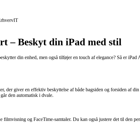
rhverv
IT
rt – Beskyt din iPad med stil
beskytter din enhed, men også tilføjer en touch af elegance? Så er iPad A
r, der giver en effektiv beskyttelse af både bagsiden og forsiden af din
 går den automatisk i dvale.
åde filmvisning og FaceTime-samtaler. Du kan også justere det til den per