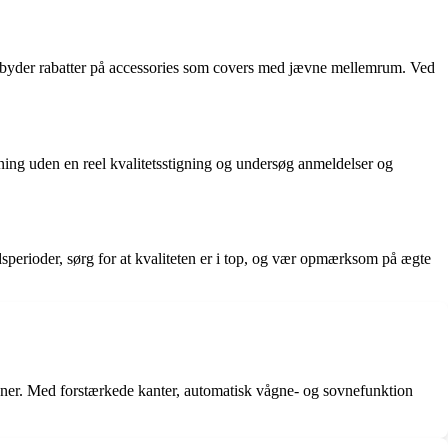
re tilbyder rabatter på accessories som covers med jævne mellemrum. Ved
ning uden en reel kvalitetsstigning og undersøg anmeldelser og
budsperioder, sørg for at kvaliteten er i top, og vær opmærksom på ægte
ioner. Med forstærkede kanter, automatisk vågne- og sovnefunktion