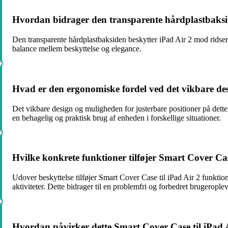
Hvordan bidrager den transparente hårdplastbakside
Den transparente hårdplastbaksiden beskytter iPad Air 2 mod ridser
balance mellem beskyttelse og elegance.
Hvad er den ergonomiske fordel ved det vikbare desi
Det vikbare design og muligheden for justerbare positioner på dette 
en behagelig og praktisk brug af enheden i forskellige situationer.
Hvilke konkrete funktioner tilføjer Smart Cover Case
Udover beskyttelse tilføjer Smart Cover Case til iPad Air 2 funktio
aktiviteter. Dette bidrager til en problemfri og forbedret brugeroplev
Hvordan påvirker dette Smart Cover Case til iPad A