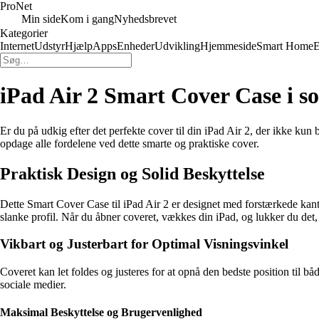
Pro
Net
Min side
Kom i gang
Nyhedsbrevet
Kategorier
Internet
Udstyr
Hjælp
Apps
Enheder
Udvikling
Hjemmeside
Smart Home
E
iPad Air 2 Smart Cover Case i so
Er du på udkig efter det perfekte cover til din iPad Air 2, der ikke kun 
opdage alle fordelene ved dette smarte og praktiske cover.
Praktisk Design og Solid Beskyttelse
Dette Smart Cover Case til iPad Air 2 er designet med forstærkede kante
slanke profil. Når du åbner coveret, vækkes din iPad, og lukker du det,
Vikbart og Justerbart for Optimal Visningsvinkel
Coveret kan let foldes og justeres for at opnå den bedste position til b
sociale medier.
Maksimal Beskyttelse og Brugervenlighed