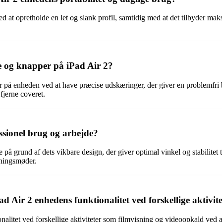
ed at opretholde en let og slank profil, samtidig med at det tilbyder ma
te og knapper på iPad Air 2?
per på enheden ved at have præcise udskæringer, der giver en problemfri b
fjerne coveret.
essionel brug og arbejde?
de på grund af dets vikbare design, der giver optimal vinkel og stabilite
etningsmøder.
d Air 2 enhedens funktionalitet ved forskellige aktivi
alitet ved forskellige aktiviteter som filmvisning og videoopkald ved at