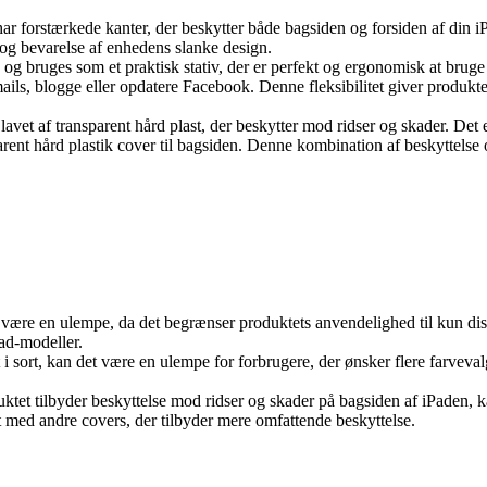
ar forstærkede kanter, der beskytter både bagsiden og forsiden af din iP
 og bevarelse af enhedens slanke design.
 og bruges som et praktisk stativ, der er perfekt og ergonomisk at bruge
ails, blogge eller opdatere Facebook. Denne fleksibilitet giver produktet
vet af transparent hård plast, der beskytter mod ridser og skader. Det e
nsparent hård plastik cover til bagsiden. Denne kombination af beskyttels
være en ulempe, da det begrænser produktets anvendelighed til kun dis
Pad-modeller.
 i sort, kan det være en ulempe for forbrugere, der ønsker flere farvev
et tilbyder beskyttelse mod ridser og skader på bagsiden af iPaden, ka
 med andre covers, der tilbyder mere omfattende beskyttelse.