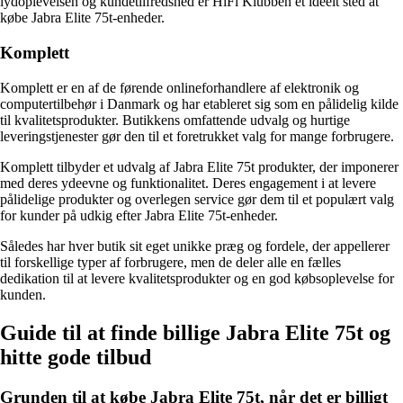
lydoplevelsen og kundetilfredshed er HiFi Klubben et ideelt sted at
købe Jabra Elite 75t-enheder.
Komplett
Komplett er en af de førende onlineforhandlere af elektronik og
computertilbehør i Danmark og har etableret sig som en pålidelig kilde
til kvalitetsprodukter. Butikkens omfattende udvalg og hurtige
leveringstjenester gør den til et foretrukket valg for mange forbrugere.
Komplett tilbyder et udvalg af Jabra Elite 75t produkter, der imponerer
med deres ydeevne og funktionalitet. Deres engagement i at levere
pålidelige produkter og overlegen service gør dem til et populært valg
for kunder på udkig efter Jabra Elite 75t-enheder.
Således har hver butik sit eget unikke præg og fordele, der appellerer
til forskellige typer af forbrugere, men de deler alle en fælles
dedikation til at levere kvalitetsprodukter og en god købsoplevelse for
kunden.
Guide til at finde billige Jabra Elite 75t og
hitte gode tilbud
Grunden til at købe Jabra Elite 75t, når det er billigt