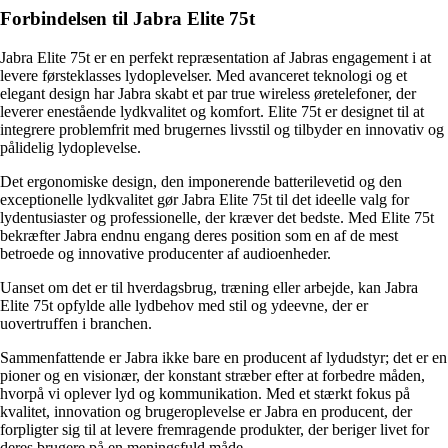
Forbindelsen til Jabra Elite 75t
Jabra Elite 75t er en perfekt repræsentation af Jabras engagement i at
levere førsteklasses lydoplevelser. Med avanceret teknologi og et
elegant design har Jabra skabt et par true wireless øretelefoner, der
leverer enestående lydkvalitet og komfort. Elite 75t er designet til at
integrere problemfrit med brugernes livsstil og tilbyder en innovativ og
pålidelig lydoplevelse.
Det ergonomiske design, den imponerende batterilevetid og den
exceptionelle lydkvalitet gør Jabra Elite 75t til det ideelle valg for
lydentusiaster og professionelle, der kræver det bedste. Med Elite 75t
bekræfter Jabra endnu engang deres position som en af de mest
betroede og innovative producenter af audioenheder.
Uanset om det er til hverdagsbrug, træning eller arbejde, kan Jabra
Elite 75t opfylde alle lydbehov med stil og ydeevne, der er
uovertruffen i branchen.
Sammenfattende er Jabra ikke bare en producent af lydudstyr; det er en
pioner og en visionær, der konstant stræber efter at forbedre måden,
hvorpå vi oplever lyd og kommunikation. Med et stærkt fokus på
kvalitet, innovation og brugeroplevelse er Jabra en producent, der
forpligter sig til at levere fremragende produkter, der beriger livet for
deres brugere på en meningsfuld måde.