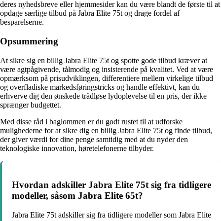
deres nyhedsbreve eller hjemmesider kan du være blandt de første til at
opdage særlige tilbud på Jabra Elite 75t og drage fordel af
besparelserne.
Opsummering
At sikre sig en billig Jabra Elite 75t og spotte gode tilbud kræver at
være agtpågivende, tålmodig og insisterende på kvalitet. Ved at være
opmærksom på prisudviklingen, differentiere mellem virkelige tilbud
og overfladiske markedsføringstricks og handle effektivt, kan du
erhverve dig den ønskede trådløse lydoplevelse til en pris, der ikke
sprænger budgettet.
Med disse råd i baglommen er du godt rustet til at udforske
mulighederne for at sikre dig en billig Jabra Elite 75t og finde tilbud,
der giver værdi for dine penge samtidig med at du nyder den
teknologiske innovation, høretelefonerne tilbyder.
Hvordan adskiller Jabra Elite 75t sig fra tidligere
modeller, såsom Jabra Elite 65t?
Jabra Elite 75t adskiller sig fra tidligere modeller som Jabra Elite