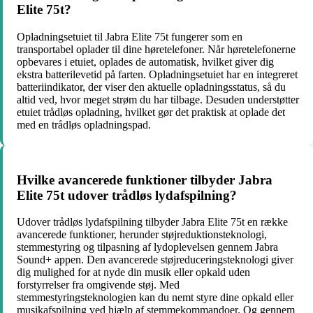
Elite 75t?
Opladningsetuiet til Jabra Elite 75t fungerer som en
transportabel oplader til dine høretelefoner. Når høretelefonerne
opbevares i etuiet, oplades de automatisk, hvilket giver dig
ekstra batterilevetid på farten. Opladningsetuiet har en integreret
batteriindikator, der viser den aktuelle opladningsstatus, så du
altid ved, hvor meget strøm du har tilbage. Desuden understøtter
etuiet trådløs opladning, hvilket gør det praktisk at oplade det
med en trådløs opladningspad.
Hvilke avancerede funktioner tilbyder Jabra
Elite 75t udover trådløs lydafspilning?
Udover trådløs lydafspilning tilbyder Jabra Elite 75t en række
avancerede funktioner, herunder støjreduktionsteknologi,
stemmestyring og tilpasning af lydoplevelsen gennem Jabra
Sound+ appen. Den avancerede støjreduceringsteknologi giver
dig mulighed for at nyde din musik eller opkald uden
forstyrrelser fra omgivende støj. Med
stemmestyringsteknologien kan du nemt styre dine opkald eller
musikafspilning ved hjælp af stemmekommandoer. Og gennem