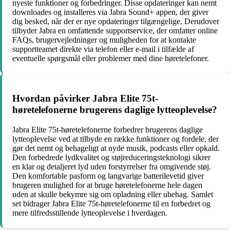
nyeste funktioner og forbedringer. Disse opdateringer kan nemt
downloades og installeres via Jabra Sound+ appen, der giver
dig besked, når der er nye opdateringer tilgængelige. Derudover
tilbyder Jabra en omfattende supportservice, der omfatter online
FAQs, brugervejledninger og muligheden for at kontakte
supportteamet direkte via telefon eller e-mail i tilfælde af
eventuelle spørgsmål eller problemer med dine høretelefoner.
Hvordan påvirker Jabra Elite 75t-
høretelefonerne brugerens daglige lytteoplevelse?
Jabra Elite 75t-høretelefonerne forbedrer brugerens daglige
lytteoplevelse ved at tilbyde en række funktioner og fordele, der
gør det nemt og behageligt at nyde musik, podcasts eller opkald.
Den forbedrede lydkvalitet og støjreduceringsteknologi sikrer
en klar og detaljeret lyd uden forstyrrelser fra omgivende støj.
Den komfortable pasform og langvarige batterilevetid giver
brugeren mulighed for at bruge høretelefonerne hele dagen
uden at skulle bekymre sig om opladning eller ubehag. Samlet
set bidrager Jabra Elite 75t-høretelefonerne til en forbedret og
mere tilfredsstillende lytteoplevelse i hverdagen.