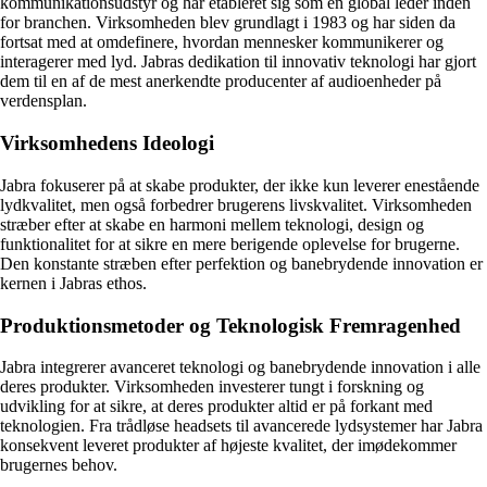
kommunikationsudstyr og har etableret sig som en global leder inden
for branchen. Virksomheden blev grundlagt i 1983 og har siden da
fortsat med at omdefinere, hvordan mennesker kommunikerer og
interagerer med lyd. Jabras dedikation til innovativ teknologi har gjort
dem til en af de mest anerkendte producenter af audioenheder på
verdensplan.
Virksomhedens Ideologi
Jabra fokuserer på at skabe produkter, der ikke kun leverer enestående
lydkvalitet, men også forbedrer brugerens livskvalitet. Virksomheden
stræber efter at skabe en harmoni mellem teknologi, design og
funktionalitet for at sikre en mere berigende oplevelse for brugerne.
Den konstante stræben efter perfektion og banebrydende innovation er
kernen i Jabras ethos.
Produktionsmetoder og Teknologisk Fremragenhed
Jabra integrerer avanceret teknologi og banebrydende innovation i alle
deres produkter. Virksomheden investerer tungt i forskning og
udvikling for at sikre, at deres produkter altid er på forkant med
teknologien. Fra trådløse headsets til avancerede lydsystemer har Jabra
konsekvent leveret produkter af højeste kvalitet, der imødekommer
brugernes behov.