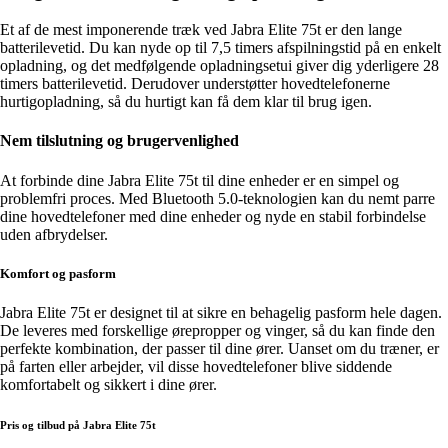
Et af de mest imponerende træk ved Jabra Elite 75t er den lange
batterilevetid. Du kan nyde op til 7,5 timers afspilningstid på en enkelt
opladning, og det medfølgende opladningsetui giver dig yderligere 28
timers batterilevetid. Derudover understøtter hovedtelefonerne
hurtigopladning, så du hurtigt kan få dem klar til brug igen.
Nem tilslutning og brugervenlighed
At forbinde dine Jabra Elite 75t til dine enheder er en simpel og
problemfri proces. Med Bluetooth 5.0-teknologien kan du nemt parre
dine hovedtelefoner med dine enheder og nyde en stabil forbindelse
uden afbrydelser.
Komfort og pasform
Jabra Elite 75t er designet til at sikre en behagelig pasform hele dagen.
De leveres med forskellige ørepropper og vinger, så du kan finde den
perfekte kombination, der passer til dine ører. Uanset om du træner, er
på farten eller arbejder, vil disse hovedtelefoner blive siddende
komfortabelt og sikkert i dine ører.
Pris og tilbud på Jabra Elite 75t