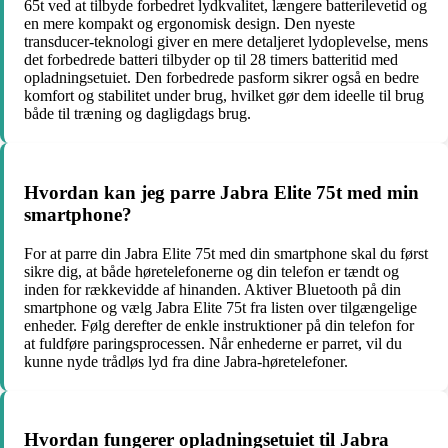
65t ved at tilbyde forbedret lydkvalitet, længere batterilevetid og
en mere kompakt og ergonomisk design. Den nyeste
transducer-teknologi giver en mere detaljeret lydoplevelse, mens
det forbedrede batteri tilbyder op til 28 timers batteritid med
opladningsetuiet. Den forbedrede pasform sikrer også en bedre
komfort og stabilitet under brug, hvilket gør dem ideelle til brug
både til træning og dagligdags brug.
Hvordan kan jeg parre Jabra Elite 75t med min
smartphone?
For at parre din Jabra Elite 75t med din smartphone skal du først
sikre dig, at både høretelefonerne og din telefon er tændt og
inden for rækkevidde af hinanden. Aktiver Bluetooth på din
smartphone og vælg Jabra Elite 75t fra listen over tilgængelige
enheder. Følg derefter de enkle instruktioner på din telefon for
at fuldføre paringsprocessen. Når enhederne er parret, vil du
kunne nyde trådløs lyd fra dine Jabra-høretelefoner.
Hvordan fungerer opladningsetuiet til Jabra