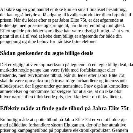
At sikre sig en god handel er ikke kun en smart finansiel beslutning,
det kan også betyde at få adgang til kvalitetsprodukter til en brøkdel af
prisen. Når du leder efter et par Jabra Elite 75t, er det afgørende at
holde øje med priserne og springe til, når du ser en billig mulighed.
Eftertragtede produkter som disse kan være udsolgt hurtigt, så at være
parat til at slå til ved at købe dem billigt er afgørende for både din
pengepung og dine behov for trådløse høretelefoner.
Sådan genkender du ægte billige deals
Det er vigtigt at være opmærksom på tegnene på en ægte billig deal, da
markedet nogle gange kan være fyldt med forfalskninger eller
fristende, men tvivlsomme tilbud. Når du leder efter Jabra Elite 75t,
skal du være opmærksom på troværdige forhandlere og interessante
tilbudspriser, der ligger under gennemsnittet. Prøv også at kontrollere
anmeldelser og omdømme for sælgere for at sikre, at du ikke blot
bliver narret af en tillokkende pris, der ikke lever op til kvaliteten.
Effektiv måde at finde gode tilbud på Jabra Elite 75t
En hurtig måde at spotte tilbud på Jabra Elite 75t er ved at holde øje
med pålidelige forhandlere såsom Elgiganten, der ofte har attraktive
priser og kampagnetilbud på populære elektronikprodukter. Gennem