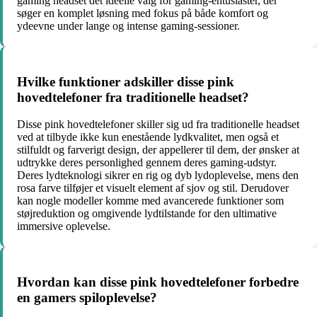
gaming headset det ideelle valg for gaming-entusiaster, der
søger en komplet løsning med fokus på både komfort og
ydeevne under lange og intense gaming-sessioner.
Hvilke funktioner adskiller disse pink
hovedtelefoner fra traditionelle headset?
Disse pink hovedtelefoner skiller sig ud fra traditionelle headset
ved at tilbyde ikke kun enestående lydkvalitet, men også et
stilfuldt og farverigt design, der appellerer til dem, der ønsker at
udtrykke deres personlighed gennem deres gaming-udstyr.
Deres lydteknologi sikrer en rig og dyb lydoplevelse, mens den
rosa farve tilføjer et visuelt element af sjov og stil. Derudover
kan nogle modeller komme med avancerede funktioner som
støjreduktion og omgivende lydtilstande for den ultimative
immersive oplevelse.
Hvordan kan disse pink hovedtelefoner forbedre
en gamers spiloplevelse?