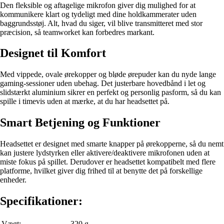
Den fleksible og aftagelige mikrofon giver dig mulighed for at
kommunikere klart og tydeligt med dine holdkammerater uden
baggrundsstøj. Alt, hvad du siger, vil blive transmitteret med stor
præcision, så teamworket kan forbedres markant.
Designet til Komfort
Med vippede, ovale ørekopper og bløde ørepuder kan du nyde lange
gaming-sessioner uden ubehag. Det justerbare hovedbånd i let og
slidstærkt aluminium sikrer en perfekt og personlig pasform, så du kan
spille i timevis uden at mærke, at du har headsettet på.
Smart Betjening og Funktioner
Headsettet er designet med smarte knapper på ørekopperne, så du nemt
kan justere lydstyrken eller aktivere/deaktivere mikrofonen uden at
miste fokus på spillet. Derudover er headsettet kompatibelt med flere
platforme, hvilket giver dig frihed til at benytte det på forskellige
enheder.
Specifikationer:
Vægt:
320 g