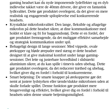
gaming headset kan du nyde imponerende lydeffekter og en dyb
indlevelse takket være de 40mm drivere, der giver en fantastisk
lydkvalitet. Dette gør produktet overlegent, da det giver en mere
realistisk og engagerende spiloplevelse end konkurrerende
headsets.
Krystalklar mikrofonkvalitet: Den lange, fleksible og aftagelige
mikrofon på dette headset sikrer, at dine kommunikationer med
holdet er klare og fri for baggrundsstøj. Dette er en fordel, der
gør produktet fremragende, da det muliggør effektivt samarbejde
og strategisk kommunikation under spil.
Behageligt design til lange sessioner: Med vippede, ovale
ørekopper og bløde ørepuder med stæng er dette headset
designet til at give maksimal komfort under lange gaming-
sessioner. Det lette og justerbare hovedbånd i slidstærkt
aluminium sikrer, at du kan spille i timevis uden ubehag. Dette
gør produktet overlegent, da det reducerer træthed og ubehag,
hvilket giver dig en fordel i forhold til konkurrenterne.
Smart betjening: De smarte knapper på ørekopperne gør det
nemt at justere lydstyrken eller tænde/slukke mikrofonen uden at
skulle forlade spillet. Denne funktion gør produktet mere
brugervenligt og effektivt, hvilket giver dig en fordel i forhold til
headsets uden denne smarte betjeningsmulighed.