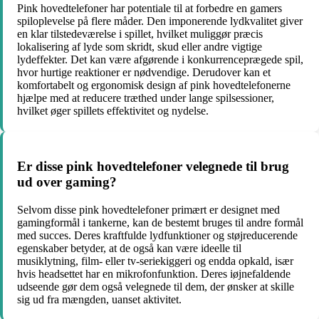
Pink hovedtelefoner har potentiale til at forbedre en gamers
spiloplevelse på flere måder. Den imponerende lydkvalitet giver
en klar tilstedeværelse i spillet, hvilket muliggør præcis
lokalisering af lyde som skridt, skud eller andre vigtige
lydeffekter. Det kan være afgørende i konkurrenceprægede spil,
hvor hurtige reaktioner er nødvendige. Derudover kan et
komfortabelt og ergonomisk design af pink hovedtelefonerne
hjælpe med at reducere træthed under lange spilsessioner,
hvilket øger spillets effektivitet og nydelse.
Er disse pink hovedtelefoner velegnede til brug
ud over gaming?
Selvom disse pink hovedtelefoner primært er designet med
gamingformål i tankerne, kan de bestemt bruges til andre formål
med succes. Deres kraftfulde lydfunktioner og støjreducerende
egenskaber betyder, at de også kan være ideelle til
musiklytning, film- eller tv-seriekiggeri og endda opkald, især
hvis headsettet har en mikrofonfunktion. Deres iøjnefaldende
udseende gør dem også velegnede til dem, der ønsker at skille
sig ud fra mængden, uanset aktivitet.