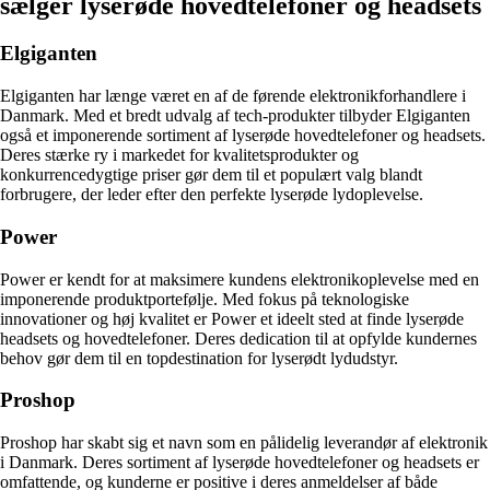
sælger lyserøde hovedtelefoner og headsets
Elgiganten
Elgiganten har længe været en af de førende elektronikforhandlere i
Danmark. Med et bredt udvalg af tech-produkter tilbyder Elgiganten
også et imponerende sortiment af lyserøde hovedtelefoner og headsets.
Deres stærke ry i markedet for kvalitetsprodukter og
konkurrencedygtige priser gør dem til et populært valg blandt
forbrugere, der leder efter den perfekte lyserøde lydoplevelse.
Power
Power er kendt for at maksimere kundens elektronikoplevelse med en
imponerende produktportefølje. Med fokus på teknologiske
innovationer og høj kvalitet er Power et ideelt sted at finde lyserøde
headsets og hovedtelefoner. Deres dedication til at opfylde kundernes
behov gør dem til en topdestination for lyserødt lydudstyr.
Proshop
Proshop har skabt sig et navn som en pålidelig leverandør af elektronik
i Danmark. Deres sortiment af lyserøde hovedtelefoner og headsets er
omfattende, og kunderne er positive i deres anmeldelser af både