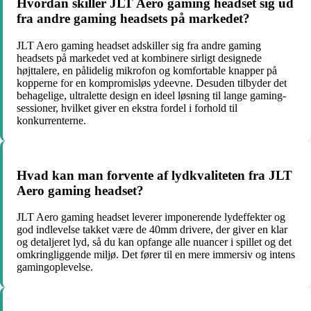
Hvordan skiller JLT Aero gaming headset sig ud
fra andre gaming headsets på markedet?
JLT Aero gaming headset adskiller sig fra andre gaming
headsets på markedet ved at kombinere sirligt designede
højttalere, en pålidelig mikrofon og komfortable knapper på
kopperne for en kompromisløs ydeevne. Desuden tilbyder det
behagelige, ultralette design en ideel løsning til lange gaming-
sessioner, hvilket giver en ekstra fordel i forhold til
konkurrenterne.
Hvad kan man forvente af lydkvaliteten fra JLT
Aero gaming headset?
JLT Aero gaming headset leverer imponerende lydeffekter og
god indlevelse takket være de 40mm drivere, der giver en klar
og detaljeret lyd, så du kan opfange alle nuancer i spillet og det
omkringliggende miljø. Det fører til en mere immersiv og intens
gamingoplevelse.