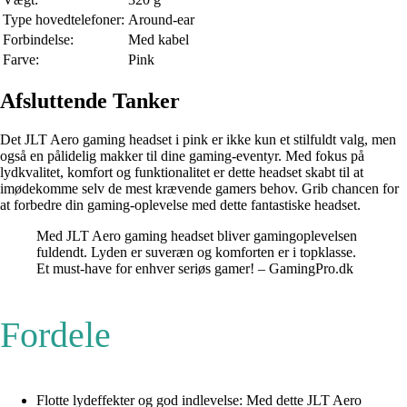
Type hovedtelefoner:
Around-ear
Forbindelse:
Med kabel
Farve:
Pink
Afsluttende Tanker
Det JLT Aero gaming headset i pink er ikke kun et stilfuldt valg, men
også en pålidelig makker til dine gaming-eventyr. Med fokus på
lydkvalitet, komfort og funktionalitet er dette headset skabt til at
imødekomme selv de mest krævende gamers behov. Grib chancen for
at forbedre din gaming-oplevelse med dette fantastiske headset.
Med JLT Aero gaming headset bliver gamingoplevelsen
fuldendt. Lyden er suveræn og komforten er i topklasse.
Et must-have for enhver seriøs gamer! – GamingPro.dk
Fordele
Flotte lydeffekter og god indlevelse: Med dette JLT Aero