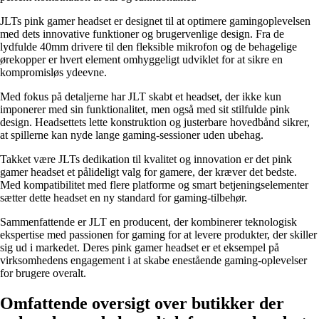
JLTs pink gamer headset er designet til at optimere gamingoplevelsen
med dets innovative funktioner og brugervenlige design. Fra de
lydfulde 40mm drivere til den fleksible mikrofon og de behagelige
ørekopper er hvert element omhyggeligt udviklet for at sikre en
kompromisløs ydeevne.
Med fokus på detaljerne har JLT skabt et headset, der ikke kun
imponerer med sin funktionalitet, men også med sit stilfulde pink
design. Headsettets lette konstruktion og justerbare hovedbånd sikrer,
at spillerne kan nyde lange gaming-sessioner uden ubehag.
Takket være JLTs dedikation til kvalitet og innovation er det pink
gamer headset et pålideligt valg for gamere, der kræver det bedste.
Med kompatibilitet med flere platforme og smart betjeningselementer
sætter dette headset en ny standard for gaming-tilbehør.
Sammenfattende er JLT en producent, der kombinerer teknologisk
ekspertise med passionen for gaming for at levere produkter, der skiller
sig ud i markedet. Deres pink gamer headset er et eksempel på
virksomhedens engagement i at skabe enestående gaming-oplevelser
for brugere overalt.
Omfattende oversigt over butikker der