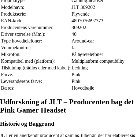
Produkttype:
Gaming-headset
Modelnavn:
JLT 369202
Produktserie:
Flyvende
EAN-kode:
4897076697373
Producentens varenummer:
369202
Driver størrelse (Mm.):
40
Type hovedtelefoner:
Around-ear
Volumekontrol:
Ja
Mikrofon:
På høretelefoner
Kompatibel med (platform):
Multiplatform compatibility
Tilslutning (trådløs eller med kabel):
Ledning
Farve:
Pink
Leverandørens farve:
Pink
Bæres:
Hovedbøjle
Udforskning af JLT – Producenten bag det
Pink Gamer Headset
Historie og Baggrund
JLT er en anerkendt producent af gaming-tilbehør, der har etableret sig