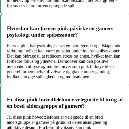
immersiv og effektiv kommunikationskanal, der er afgørende
for succes i konkurrenceprægede spil.
Hvordan kan farven pink påvirke en gamers
psykologi under spilsessioner?
Farven pink har psykologisk set en beroligende og afslappende
virkning, hvilket kan være gunstigt under intense spilsessioner.
Det kan bidrage til at reducere stress og angst, hvilket igen kan
forbedre fokus og ydeevne. Derudover kan den positive
association af lyse og muntre farver som pink bidrage til en
generel fornemmelse af velvære og glæde under gaming,
hvilket kan øge spilleglæden og motivationen.
Er disse pink hovedtelefoner velegnede til brug af
en bred aldersgruppe af gamere?
Ja, disse pink hovedtelefoner er velegnede til en bred
aldersgruppe af gamere på grund af deres alsidighed og
attraktive design. Fra børn til voksne, kan pink