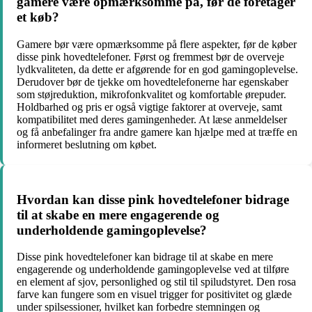
gamere være opmærksomme på, før de foretager
et køb?
Gamere bør være opmærksomme på flere aspekter, før de køber
disse pink hovedtelefoner. Først og fremmest bør de overveje
lydkvaliteten, da dette er afgørende for en god gamingoplevelse.
Derudover bør de tjekke om hovedtelefonerne har egenskaber
som støjreduktion, mikrofonkvalitet og komfortable ørepuder.
Holdbarhed og pris er også vigtige faktorer at overveje, samt
kompatibilitet med deres gamingenheder. At læse anmeldelser
og få anbefalinger fra andre gamere kan hjælpe med at træffe en
informeret beslutning om købet.
Hvordan kan disse pink hovedtelefoner bidrage
til at skabe en mere engagerende og
underholdende gamingoplevelse?
Disse pink hovedtelefoner kan bidrage til at skabe en mere
engagerende og underholdende gamingoplevelse ved at tilføre
en element af sjov, personlighed og stil til spiludstyret. Den rosa
farve kan fungere som en visuel trigger for positivitet og glæde
under spilsessioner, hvilket kan forbedre stemningen og