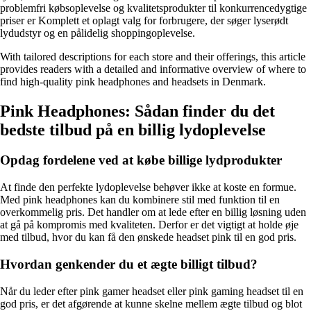
problemfri købsoplevelse og kvalitetsprodukter til konkurrencedygtige
priser er Komplett et oplagt valg for forbrugere, der søger lyserødt
lydudstyr og en pålidelig shoppingoplevelse.
With tailored descriptions for each store and their offerings, this article
provides readers with a detailed and informative overview of where to
find high-quality pink headphones and headsets in Denmark.
Pink Headphones: Sådan finder du det
bedste tilbud på en billig lydoplevelse
Opdag fordelene ved at købe billige lydprodukter
At finde den perfekte lydoplevelse behøver ikke at koste en formue.
Med pink headphones kan du kombinere stil med funktion til en
overkommelig pris. Det handler om at lede efter en billig løsning uden
at gå på kompromis med kvaliteten. Derfor er det vigtigt at holde øje
med tilbud, hvor du kan få den ønskede headset pink til en god pris.
Hvordan genkender du et ægte billigt tilbud?
Når du leder efter pink gamer headset eller pink gaming headset til en
god pris, er det afgørende at kunne skelne mellem ægte tilbud og blot