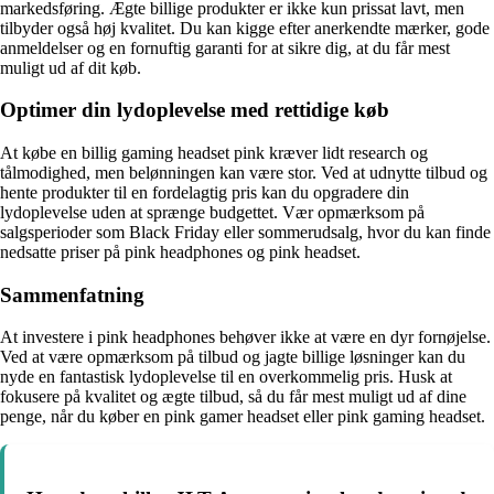
markedsføring. Ægte billige produkter er ikke kun prissat lavt, men
tilbyder også høj kvalitet. Du kan kigge efter anerkendte mærker, gode
anmeldelser og en fornuftig garanti for at sikre dig, at du får mest
muligt ud af dit køb.
Optimer din lydoplevelse med rettidige køb
At købe en billig gaming headset pink kræver lidt research og
tålmodighed, men belønningen kan være stor. Ved at udnytte tilbud og
hente produkter til en fordelagtig pris kan du opgradere din
lydoplevelse uden at sprænge budgettet. Vær opmærksom på
salgsperioder som Black Friday eller sommerudsalg, hvor du kan finde
nedsatte priser på pink headphones og pink headset.
Sammenfatning
At investere i pink headphones behøver ikke at være en dyr fornøjelse.
Ved at være opmærksom på tilbud og jagte billige løsninger kan du
nyde en fantastisk lydoplevelse til en overkommelig pris. Husk at
fokusere på kvalitet og ægte tilbud, så du får mest muligt ud af dine
penge, når du køber en pink gamer headset eller pink gaming headset.