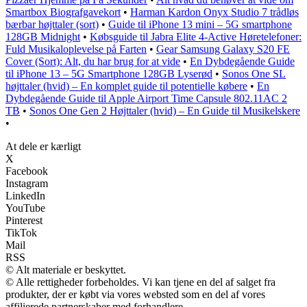
Smartbox Biografgavekort
•
Harman Kardon Onyx Studio 7 trådløs
bærbar højttaler (sort)
•
Guide til iPhone 13 mini – 5G smartphone
128GB Midnight
•
Købsguide til Jabra Elite 4-Active Høretelefoner:
Fuld Musikaloplevelse på Farten
•
Gear Samsung Galaxy S20 FE
Cover (Sort): Alt, du har brug for at vide
•
En Dybdegående Guide
til iPhone 13 – 5G Smartphone 128GB Lyserød
•
Sonos One SL
højttaler (hvid) – En komplet guide til potentielle købere
•
En
Dybdegående Guide til Apple Airport Time Capsule 802.11AC 2
TB
•
Sonos One Gen 2 Højttaler (hvid) – En Guide til Musikelskere
•
At dele er kærligt
X
Facebook
Instagram
LinkedIn
YouTube
Pinterest
TikTok
Mail
RSS
© Alt materiale er beskyttet.
© Alle rettigheder forbeholdes. Vi kan tjene en del af salget fra
produkter, der er købt via vores websted som en del af vores
affilierede partnerskaber med forhandlere.