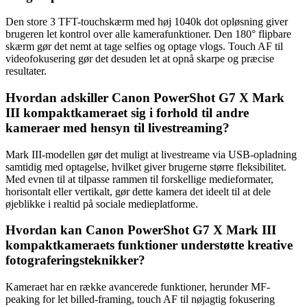
Den store 3 TFT-touchskærm med høj 1040k dot opløsning giver
brugeren let kontrol over alle kamerafunktioner. Den 180° flipbare
skærm gør det nemt at tage selfies og optage vlogs. Touch AF til
videofokusering gør det desuden let at opnå skarpe og præcise
resultater.
Hvordan adskiller Canon PowerShot G7 X Mark
III kompaktkameraet sig i forhold til andre
kameraer med hensyn til livestreaming?
Mark III-modellen gør det muligt at livestreame via USB-opladning
samtidig med optagelse, hvilket giver brugerne større fleksibilitet.
Med evnen til at tilpasse rammen til forskellige medieformater,
horisontalt eller vertikalt, gør dette kamera det ideelt til at dele
øjeblikke i realtid på sociale medieplatforme.
Hvordan kan Canon PowerShot G7 X Mark III
kompaktkameraets funktioner understøtte kreative
fotograferingsteknikker?
Kameraet har en række avancerede funktioner, herunder MF-
peaking for let billed-framing, touch AF til nøjagtig fokusering