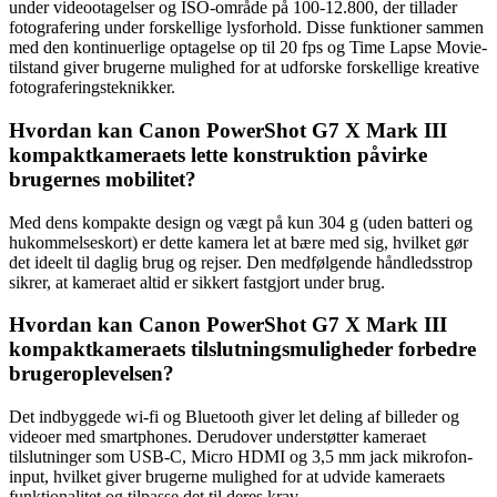
under videootagelser og ISO-område på 100-12.800, der tillader
fotografering under forskellige lysforhold. Disse funktioner sammen
med den kontinuerlige optagelse op til 20 fps og Time Lapse Movie-
tilstand giver brugerne mulighed for at udforske forskellige kreative
fotograferingsteknikker.
Hvordan kan Canon PowerShot G7 X Mark III
kompaktkameraets lette konstruktion påvirke
brugernes mobilitet?
Med dens kompakte design og vægt på kun 304 g (uden batteri og
hukommelseskort) er dette kamera let at bære med sig, hvilket gør
det ideelt til daglig brug og rejser. Den medfølgende håndledsstrop
sikrer, at kameraet altid er sikkert fastgjort under brug.
Hvordan kan Canon PowerShot G7 X Mark III
kompaktkameraets tilslutningsmuligheder forbedre
brugeroplevelsen?
Det indbyggede wi-fi og Bluetooth giver let deling af billeder og
videoer med smartphones. Derudover understøtter kameraet
tilslutninger som USB-C, Micro HDMI og 3,5 mm jack mikrofon-
input, hvilket giver brugerne mulighed for at udvide kameraets
funktionalitet og tilpasse det til deres krav.