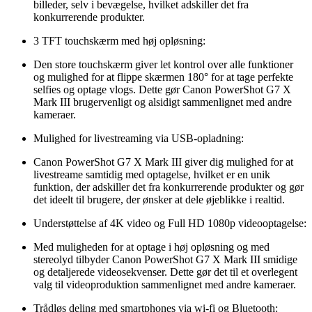
billeder, selv i bevægelse, hvilket adskiller det fra
konkurrerende produkter.
3 TFT touchskærm med høj opløsning:
Den store touchskærm giver let kontrol over alle funktioner
og mulighed for at flippe skærmen 180° for at tage perfekte
selfies og optage vlogs. Dette gør Canon PowerShot G7 X
Mark III brugervenligt og alsidigt sammenlignet med andre
kameraer.
Mulighed for livestreaming via USB-opladning:
Canon PowerShot G7 X Mark III giver dig mulighed for at
livestreame samtidig med optagelse, hvilket er en unik
funktion, der adskiller det fra konkurrerende produkter og gør
det ideelt til brugere, der ønsker at dele øjeblikke i realtid.
Understøttelse af 4K video og Full HD 1080p videooptagelse:
Med muligheden for at optage i høj opløsning og med
stereolyd tilbyder Canon PowerShot G7 X Mark III smidige
og detaljerede videosekvenser. Dette gør det til et overlegent
valg til videoproduktion sammenlignet med andre kameraer.
Trådløs deling med smartphones via wi-fi og Bluetooth: