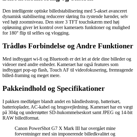
Den intelligente optiske billedstabilisering med 5-akset avanceret
dynamisk stabilisering reducerer sløring fra rystende hænder, selv
ved højt zoomniveau. Den store 3 TFT touchskærm med høj
opløsning giver let kontrol over kameraets funktioner og mulighed
for 180° flip til selfies og vlogging.
Trådløs Forbindelse og Andre Funktioner
Med indbygget wi-fi og Bluetooth er det let at dele dine billeder og
videoer med andre enheder. Kameraet har også features som
indbygget pop-up flash, Touch AF til videofokusering, fremragende
billed-framing og meget mere.
Pakkeindhold og Specifikationer
I pakken medfølger blandt andet en håndledsstrop, batterisæt,
batterioplader, AC-kabel og brugsvejledning. Kameraet har en vægt
på 304g og understøtter SD-hukommelseskort samt JPEG og 14-bit
RAW billedformat.
Canon PowerShot G7 X Mark III har overgået mine
forventninger med sin imponerende billedkvalitet og