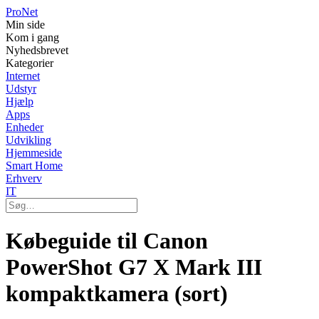
Pro
Net
Min side
Kom i gang
Nyhedsbrevet
Kategorier
Internet
Udstyr
Hjælp
Apps
Enheder
Udvikling
Hjemmeside
Smart Home
Erhverv
IT
Købeguide til Canon
PowerShot G7 X Mark III
kompaktkamera (sort)