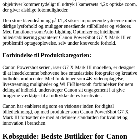
objektiver kommer tydeligt til udtryk i kameraets 4,2x optiske zoom,
der giver alsidige fotomuligheder.
Den store blændeåbning på f/1,8 sikrer imponerende ydeevne under
dårlige lysforhold og muliggør enestående stillbilleder og videoer.
Med funktioner som Auto Lighting Optimizer og intelligent
billedstabilisering garanterer Canon PowerShot G7 X Mark III en
problemfri optageoplevelse, selv under krævende forhold.
Forbindelse til Produktkategorien:
Canon Powershot serien, især G7 X Mark III modellen, er designet
til at imødekomme behovene hos entusiastiske fotografer og kreative
indholdsproducenter. Med funktioner som 4K videooptagelse,
livestreaming muligheder og Wi-Fi/Bluetooth-forbindelser for nem
deling af indhold, understreger Canon sit engagement i at give
brugerne værktøjer til at udtrykke deres kreativitet.
Canon har etableret sig som en visionær inden for digital
billedteknologi, og med produkter som Canon PowerShot G7 X
Mark III fortsætter de med at definere standarden for kvalitet og
innovation i branchen.
Købsguide: Bedste Butikker for Canon