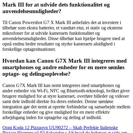
Mark III for at udvide dets funktionalitet og
anvendelsesmuligheder?
Til Canon Powershot G7 X Mark III anbefales det at investere i
tilbehør som ekstra batterier, et vandtæt etui, et stativ og eksterne
mikrofoner for at udvide kameraets funktionalitet og
anvendelsesmuligheder. Disse tilbehør kan hjælpe brugere med at
opnå endnu bedre resultater og styrke kameraets alsidighed i
forskellige optagesituationer.
Hvordan kan Canon G7X Mark III integreres med
smartphones og andre enheder for en mere sømløs
optage- og delingsoplevelse?
Canon G7X Mark III kan nemt integreres med smartphones og
andre enheder via Wi-Fi, NFC og Bluetooth-teknologi, hvilket giver
brugere mulighed for at styre kameraet, overføre billeder og videoer
samt dele indhold direkte fra deres enheder. Denne sømløse
integration gør det nemt at oprette forbindelse og samarbejde mellem
forskellige enheder og give mulighed for en mere effektiv
arbejdsgang inden for optagelse og deling af indhold.
Ooni Koda 12 Pizzaovn UU90272 – Skab Perfekte Italienske
Pizzaer Hjemme på Få Sekunder
•
Alt hvad du behøver at vide om