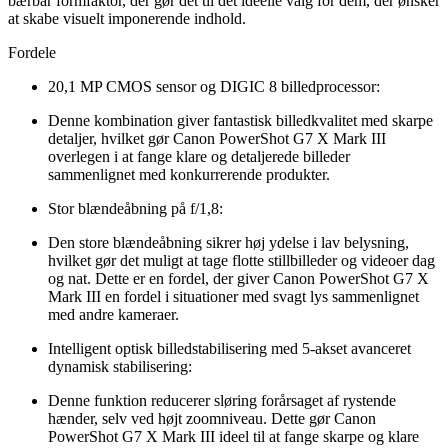
bærbar formfaktor, der gør det til det ideelle valg for dem, der ønsker
at skabe visuelt imponerende indhold.
Fordele
20,1 MP CMOS sensor og DIGIC 8 billedprocessor:
Denne kombination giver fantastisk billedkvalitet med skarpe
detaljer, hvilket gør Canon PowerShot G7 X Mark III
overlegen i at fange klare og detaljerede billeder
sammenlignet med konkurrerende produkter.
Stor blændeåbning på f/1,8:
Den store blændeåbning sikrer høj ydelse i lav belysning,
hvilket gør det muligt at tage flotte stillbilleder og videoer dag
og nat. Dette er en fordel, der giver Canon PowerShot G7 X
Mark III en fordel i situationer med svagt lys sammenlignet
med andre kameraer.
Intelligent optisk billedstabilisering med 5-akset avanceret
dynamisk stabilisering:
Denne funktion reducerer sløring forårsaget af rystende
hænder, selv ved højt zoomniveau. Dette gør Canon
PowerShot G7 X Mark III ideel til at fange skarpe og klare