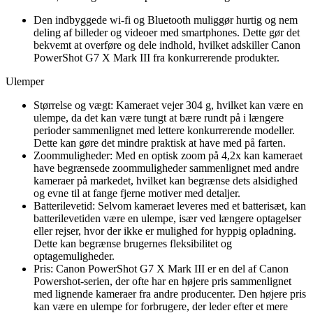
Den indbyggede wi-fi og Bluetooth muliggør hurtig og nem
deling af billeder og videoer med smartphones. Dette gør det
bekvemt at overføre og dele indhold, hvilket adskiller Canon
PowerShot G7 X Mark III fra konkurrerende produkter.
Ulemper
Størrelse og vægt: Kameraet vejer 304 g, hvilket kan være en
ulempe, da det kan være tungt at bære rundt på i længere
perioder sammenlignet med lettere konkurrerende modeller.
Dette kan gøre det mindre praktisk at have med på farten.
Zoommuligheder: Med en optisk zoom på 4,2x kan kameraet
have begrænsede zoommuligheder sammenlignet med andre
kameraer på markedet, hvilket kan begrænse dets alsidighed
og evne til at fange fjerne motiver med detaljer.
Batterilevetid: Selvom kameraet leveres med et batterisæt, kan
batterilevetiden være en ulempe, især ved længere optagelser
eller rejser, hvor der ikke er mulighed for hyppig opladning.
Dette kan begrænse brugernes fleksibilitet og
optagemuligheder.
Pris: Canon PowerShot G7 X Mark III er en del af Canon
Powershot-serien, der ofte har en højere pris sammenlignet
med lignende kameraer fra andre producenter. Den højere pris
kan være en ulempe for forbrugere, der leder efter et mere