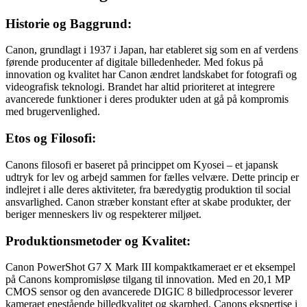
Historie og Baggrund:
Canon, grundlagt i 1937 i Japan, har etableret sig som en af verdens
førende producenter af digitale billedenheder. Med fokus på
innovation og kvalitet har Canon ændret landskabet for fotografi og
videografisk teknologi. Brandet har altid prioriteret at integrere
avancerede funktioner i deres produkter uden at gå på kompromis
med brugervenlighed.
Etos og Filosofi:
Canons filosofi er baseret på princippet om Kyosei – et japansk
udtryk for lev og arbejd sammen for fælles velvære. Dette princip er
indlejret i alle deres aktiviteter, fra bæredygtig produktion til social
ansvarlighed. Canon stræber konstant efter at skabe produkter, der
beriger menneskers liv og respekterer miljøet.
Produktionsmetoder og Kvalitet:
Canon PowerShot G7 X Mark III kompaktkameraet er et eksempel
på Canons kompromisløse tilgang til innovation. Med en 20,1 MP
CMOS sensor og den avancerede DIGIC 8 billedprocessor leverer
kameraet enestående billedkvalitet og skarphed. Canons ekspertise i