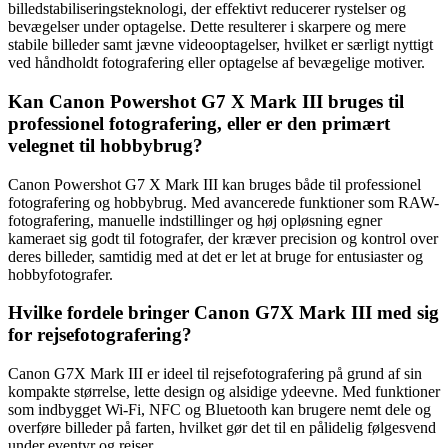
billedstabiliseringsteknologi, der effektivt reducerer rystelser og
bevægelser under optagelse. Dette resulterer i skarpere og mere
stabile billeder samt jævne videooptagelser, hvilket er særligt nyttigt
ved håndholdt fotografering eller optagelse af bevægelige motiver.
Kan Canon Powershot G7 X Mark III bruges til
professionel fotografering, eller er den primært
velegnet til hobbybrug?
Canon Powershot G7 X Mark III kan bruges både til professionel
fotografering og hobbybrug. Med avancerede funktioner som RAW-
fotografering, manuelle indstillinger og høj opløsning egner
kameraet sig godt til fotografer, der kræver precision og kontrol over
deres billeder, samtidig med at det er let at bruge for entusiaster og
hobbyfotografer.
Hvilke fordele bringer Canon G7X Mark III med sig
for rejsefotografering?
Canon G7X Mark III er ideel til rejsefotografering på grund af sin
kompakte størrelse, lette design og alsidige ydeevne. Med funktioner
som indbygget Wi-Fi, NFC og Bluetooth kan brugere nemt dele og
overføre billeder på farten, hvilket gør det til en pålidelig følgesvend
under eventyr og rejser.