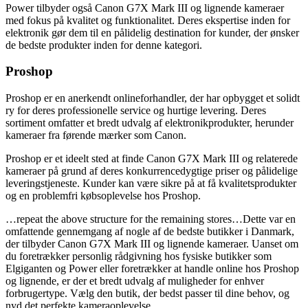
Power tilbyder også Canon G7X Mark III og lignende kameraer
med fokus på kvalitet og funktionalitet. Deres ekspertise inden for
elektronik gør dem til en pålidelig destination for kunder, der ønsker
de bedste produkter inden for denne kategori.
Proshop
Proshop er en anerkendt onlineforhandler, der har opbygget et solidt
ry for deres professionelle service og hurtige levering. Deres
sortiment omfatter et bredt udvalg af elektronikprodukter, herunder
kameraer fra førende mærker som Canon.
Proshop er et ideelt sted at finde Canon G7X Mark III og relaterede
kameraer på grund af deres konkurrencedygtige priser og pålidelige
leveringstjeneste. Kunder kan være sikre på at få kvalitetsprodukter
og en problemfri købsoplevelse hos Proshop.
…repeat the above structure for the remaining stores…Dette var en
omfattende gennemgang af nogle af de bedste butikker i Danmark,
der tilbyder Canon G7X Mark III og lignende kameraer. Uanset om
du foretrækker personlig rådgivning hos fysiske butikker som
Elgiganten og Power eller foretrækker at handle online hos Proshop
og lignende, er der et bredt udvalg af muligheder for enhver
forbrugertype. Vælg den butik, der bedst passer til dine behov, og
nyd det perfekte kameraoplevelse.