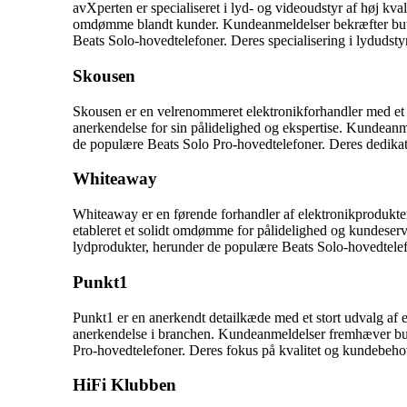
avXperten er specialiseret i lyd- og videoudstyr af høj kval
omdømme blandt kunder. Kundeanmeldelser bekræfter butikk
Beats Solo-hovedtelefoner. Deres specialisering i lydudstyr
Skousen
Skousen er en velrenommeret elektronikforhandler med et 
anerkendelse for sin pålidelighed og ekspertise. Kundean
de populære Beats Solo Pro-hovedtelefoner. Deres dedikatio
Whiteaway
Whiteaway er en førende forhandler af elektronikprodukter
etableret et solidt omdømme for pålidelighed og kundeser
lydprodukter, herunder de populære Beats Solo-hovedtelefon
Punkt1
Punkt1 er en anerkendt detailkæde med et stort udvalg af e
anerkendelse i branchen. Kundeanmeldelser fremhæver but
Pro-hovedtelefoner. Deres fokus på kvalitet og kundebehov 
HiFi Klubben