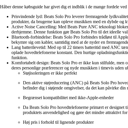
Håber denne købsguide har givet dig et indblik i de mange fordele ved 
Prisvindende lyd: Beats Solo Pro leverer fremragende lydkvalitet
produkter, da brugerne kan opleve musikken med en dybde og kva
Active Noise Cancelling: Med Beats Pure ANC teknologi blokeres e
derhjemme. Denne funktion gør Beats Solo Pro til det ideelle val
Bluetooth-forbindelse: Beats Solo Pro forbindes trådløst til App
bekymre sig om kabler, samtidig med at de nyder en fremragende l
Lang batterilevetid: Med op til 22 timers batteritid med ANC tæ
oplade hovedtelefonerne konstant. Den hurtige opladningsfunktion
funktion.
Komfortabelt design: Beats Solo Pro er ikke kun stilfulde, men og
deres personlige præferencer og nyde musikken i timevis uden ube
Støjisoleringen er ikke perfekt
Den aktive støjreducering (ANC) på Beats Solo Pro hovedte
befinder dig i støjende omgivelser, da det kan påvirke din
Begrænset kompatibilitet med ikke-Apple-enheder
Da Beats Solo Pro hovedtelefonerne primært er designet ti
produktets anvendelighed og gøre det mindre attraktivt fo
Høj pris i forhold til lignende produkter