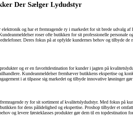
kker Der Sælger Lydudstyr
 elektronik og har et fremragende ry i markedet for sit brede udvalg af
Kundeanmeldelser roser ofte butikken for sit professionelle personale o
dtelefoner. Deres fokus på at opfylde kundernes behov og tilbyde de nye
rodukter og er en favoritdestination for kunder i jagten på kvalitetslyd
ailhandlere. Kundeanmeldelser fremhæver butikkens ekspertise og konku
ement i at tilpasse sig markedet og tilbyde innovative løsninger gør de
 fremragende ry for sit sortiment af kvalitetslydudstyr. Med fokus på 
utikken for dens pålidelighed og ekspertise. Proshop tilbyder et omfat
ehov og levere førsteklasses produkter gør dem til en topdestination for