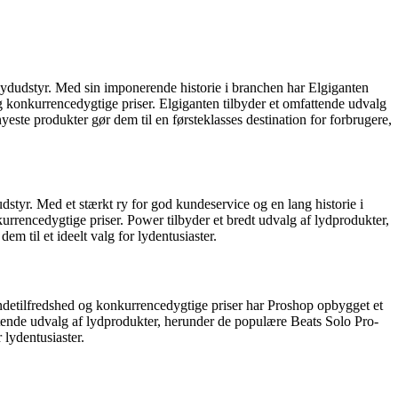
 lydudstyr. Med sin imponerende historie i branchen har Elgiganten
g konkurrencedygtige priser. Elgiganten tilbyder et omfattende udvalg
ste produkter gør dem til en førsteklasses destination for forbrugere,
udstyr. Med et stærkt ry for god kundeservice og en lang historie i
rrencedygtige priser. Power tilbyder et bredt udvalg af lydprodukter,
m til et ideelt valg for lydentusiaster.
kundetilfredshed og konkurrencedygtige priser har Proshop opbygget et
tende udvalg af lydprodukter, herunder de populære Beats Solo Pro-
 lydentusiaster.