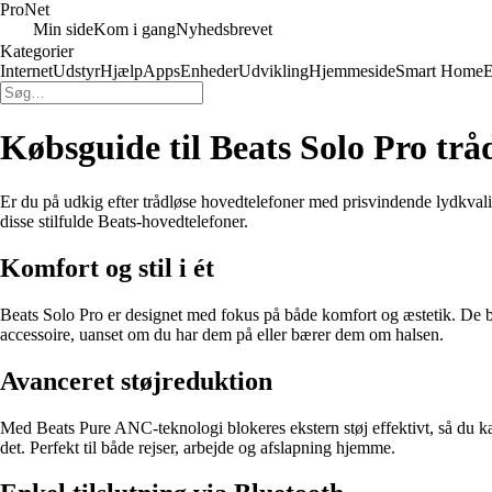
Pro
Net
Min side
Kom i gang
Nyhedsbrevet
Kategorier
Internet
Udstyr
Hjælp
Apps
Enheder
Udvikling
Hjemmeside
Smart Home
E
Købsguide til Beats Solo Pro tråd
Er du på udkig efter trådløse hovedtelefoner med prisvindende lydkvalit
disse stilfulde Beats-hovedtelefoner.
Komfort og stil i ét
Beats Solo Pro er designet med fokus på både komfort og æstetik. De beh
accessoire, uanset om du har dem på eller bærer dem om halsen.
Avanceret støjreduktion
Med Beats Pure ANC-teknologi blokeres ekstern støj effektivt, så du kan
det. Perfekt til både rejser, arbejde og afslapning hjemme.