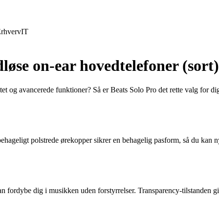
rhverv
IT
løse on-ear hovedtelefoner (sort)
et og avancerede funktioner? Så er Beats Solo Pro det rette valg for di
ageligt polstrede ørekopper sikrer en behagelig pasform, så du kan nyde
 fordybe dig i musikken uden forstyrrelser. Transparency-tilstanden giv