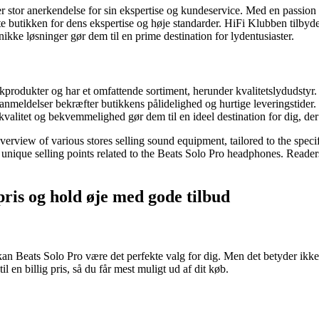
r stor anerkendelse for sin ekspertise og kundeservice. Med en passion 
e butikken for dens ekspertise og høje standarder. HiFi Klubben tilbyd
nikke løsninger gør dem til en prime destination for lydentusiaster.
nikprodukter og har et omfattende sortiment, herunder kvalitetslydudstyr
anmeldelser bekræfter butikkens pålidelighed og hurtige leveringstider
alitet og bekvemmelighed gør dem til en ideel destination for dig, de
verview of various stores selling sound equipment, tailored to the speci
d unique selling points related to the Beats Solo Pro headphones. Readers
 pris og hold øje med gode tilbud
 kan Beats Solo Pro være det perfekte valg for dig. Men det betyder ikke,
 en billig pris, så du får mest muligt ud af dit køb.