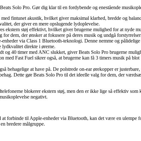
Beats Solo Pro. Gør dig klar til en fordybende og enestående musikople
 med fintunet akustik, hvilket giver maksimal klarhed, bredde og balance
litet, der giver en mere opslugende lydoplevelse.
kstern støj effektivt, hvilket giver brugerne mulighed for at nyde musi
g for dem, der ønsker at fokusere på deres musik og undgå forstyrrelser
le-enheder via Class 1 Bluetooth-teknologi. Denne nemme og pålidelige f
ydkvalitet direkte i ørerne.
ndt og 40 timer med ANC slukket, giver Beats Solo Pro brugerne mulighe
 med Fast Fuel sikrer også, at brugerne kan få 3 timers musik på blot 
så behagelige at have på. De polstrede on-ear ørekopper er justerbare, 
hag. Dette gør Beats Solo Pro til det ideelle valg for dem, der værdsæt
lefonerne blokerer ekstern støj, men den er ikke lige så effektiv som 
 musikoplevelse negativt.
l at forbinde til Apple-enheder via Bluetooth, kan det være en ulempe f
r en bredere målgruppe.