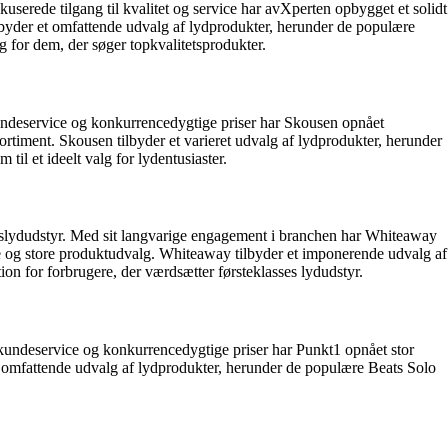
kuserede tilgang til kvalitet og service har avXperten opbygget et solidt
byder et omfattende udvalg af lydprodukter, herunder de populære
g for dem, der søger topkvalitetsprodukter.
kundeservice og konkurrencedygtige priser har Skousen opnået
timent. Skousen tilbyder et varieret udvalg af lydprodukter, herunder
il et ideelt valg for lydentusiaster.
tetslydudstyr. Med sit langvarige engagement i branchen har Whiteaway
le og store produktudvalg. Whiteaway tilbyder et imponerende udvalg af
on for forbrugere, der værdsætter førsteklasses lydudstyr.
l kundeservice og konkurrencedygtige priser har Punkt1 opnået stor
omfattende udvalg af lydprodukter, herunder de populære Beats Solo