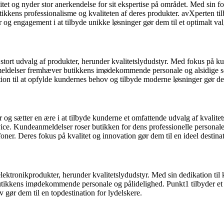
itet og nyder stor anerkendelse for sit ekspertise på området. Med sin fo
ens professionalisme og kvaliteten af deres produkter. avXperten til
 og engagement i at tilbyde unikke løsninger gør dem til et optimalt val
stort udvalg af produkter, herunder kvalitetslydudstyr. Med fokus på 
meldelser fremhæver butikkens imødekommende personale og alsidige sor
n til at opfylde kundernes behov og tilbyde moderne løsninger gør dem t
 og sætter en ære i at tilbyde kunderne et omfattende udvalg af kvali
vice. Kundeanmeldelser roser butikken for dens professionelle persona
er. Deres fokus på kvalitet og innovation gør dem til en ideel destinati
lektronikprodukter, herunder kvalitetslydudstyr. Med sin dedikation ti
ikkens imødekommende personale og pålidelighed. Punkt1 tilbyder et 
gør dem til en topdestination for lydelskere.