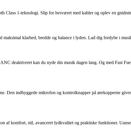
oth Class 1-teknologi. Slip for besværet med kabler og oplev en gnidnin
ed maksimal klarhed, bredde og balance i lyden. Lad dig fordybe i musi
d ANC deaktiveret kan du nyde din musik dagen lang. Og med Fast Fuel-
betjene. Den indbyggede mikrofon og kontrolknapper på ørekopperne giver
af komfort, stil, avanceret lydkvalitet og praktiske funktioner. Uanset 