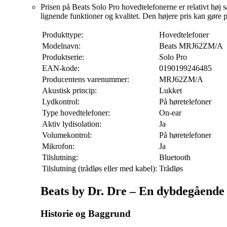
Prisen på Beats Solo Pro hovedtelefonerne er relativt høj
lignende funktioner og kvalitet. Den højere pris kan gøre
Produkttype:
Hovedtelefoner
Modelnavn:
Beats MRJ62ZM/A
Produktserie:
Solo Pro
EAN-kode:
0190199246485
Producentens varenummer:
MRJ62ZM/A
Akustisk princip:
Lukket
Lydkontrol:
På høretelefoner
Type hovedtelefoner:
On-ear
Aktiv lydisolation:
Ja
Volumekontrol:
På høretelefoner
Mikrofon:
Ja
Tilslutning:
Bluetooth
Tilslutning (trådløs eller med kabel):
Trådløs
Beats by Dr. Dre – En dybdegående 
Historie og Baggrund