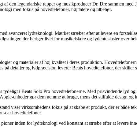
agt af den legendariske rapper og musikproducer Dr. Dre sammen med J
logi med fokus på hovedtelefoner, højttalere og tilbehør.
med avanceret lydteknologi. Mærket stræber efter at levere en førsteklas
dløsninger, der beriger livet for musikelskere og lydentusiaster over he
logier og materialer af høj kvalitet i deres produktion. Hovedtelefonern
på detaljer og lydpræcision leverer Beats hovedtelefoner, der skiller 
jles tydeligt i Beats Solo Pro hovedtelefonerne. Med prisvindende lyd o
 Apple-enheder gør dem nemme at bruge, mens det stilfulde design og kom
lstand viser virksomhedens fokus på at skabe et produkt, der er både te
on-ear hovedtelefoner.
ioner inden for lydteknologi ved konstant at stræbe efter at levere inno