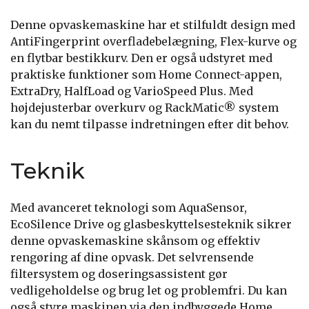
Denne opvaskemaskine har et stilfuldt design med
AntiFingerprint overfladebelægning, Flex-kurve og
en flytbar bestikkurv. Den er også udstyret med
praktiske funktioner som Home Connect-appen,
ExtraDry, HalfLoad og VarioSpeed Plus. Med
højdejusterbar overkurv og RackMatic® system
kan du nemt tilpasse indretningen efter dit behov.
Teknik
Med avanceret teknologi som AquaSensor,
EcoSilence Drive og glasbeskyttelsesteknik sikrer
denne opvaskemaskine skånsom og effektiv
rengøring af dine opvask. Det selvrensende
filtersystem og doseringsassistent gør
vedligeholdelse og brug let og problemfri. Du kan
også styre maskinen via den indbyggede Home