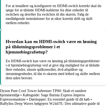
For at installere og konfigurere en HDMI-switch korrekt skal du
sørge for at tilslutte HDMI-kablerne fra dine enheder til
switchen og derefter fra switchen til din skærm. Følg de
medfølgende instruktioner for at sikre korrekt drift og skift
mellem enheder.
Hvordan kan en HDMI-switch være en løsning
på tilslutningsproblemer i et
hjemmebiografsetup?
En HDMI-switch kan være en løsning på tilslutningsproblemer
i et hjemmebiografsetup ved at give dig mulighed for at tilslutte
flere enheder, såsom spilkonsoller, dvd-afspillere og
streamingenheder, til din tv-skærm med lethed og skifte mellem
dem uden besvær.
Dyson Pure Cool Tower luftrenser TP00: Skab et sundere
hjemmemiljø
•
Købsguide: Sage Barista Express Impress
Espressomaskine
•
Dørstopper: En essentiel guide til dit køb
•
BaByliss Deep Waves bølgejern W2447E: Den ultimative guide til