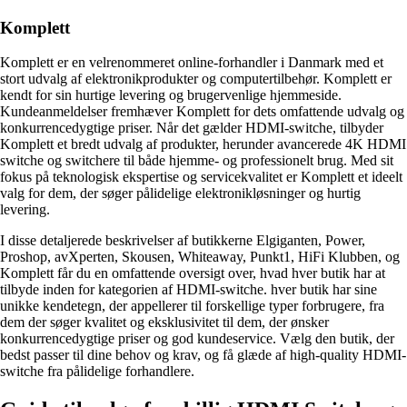
Komplett
Komplett er en velrenommeret online-forhandler i Danmark med et
stort udvalg af elektronikprodukter og computertilbehør. Komplett er
kendt for sin hurtige levering og brugervenlige hjemmeside.
Kundeanmeldelser fremhæver Komplett for dets omfattende udvalg og
konkurrencedygtige priser. Når det gælder HDMI-switche, tilbyder
Komplett et bredt udvalg af produkter, herunder avancerede 4K HDMI
switche og switchere til både hjemme- og professionelt brug. Med sit
fokus på teknologisk ekspertise og servicekvalitet er Komplett et ideelt
valg for dem, der søger pålidelige elektronikløsninger og hurtig
levering.
I disse detaljerede beskrivelser af butikkerne Elgiganten, Power,
Proshop, avXperten, Skousen, Whiteaway, Punkt1, HiFi Klubben, og
Komplett får du en omfattende oversigt over, hvad hver butik har at
tilbyde inden for kategorien af HDMI-switche. hver butik har sine
unikke kendetegn, der appellerer til forskellige typer forbrugere, fra
dem der søger kvalitet og eksklusivitet til dem, der ønsker
konkurrencedygtige priser og god kundeservice. Vælg den butik, der
bedst passer til dine behov og krav, og få glæde af high-quality HDMI-
switche fra pålidelige forhandlere.