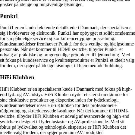
ønsker pålidelige og miljøvenlige løsninger.
Punkt1
Punkt1 er en landsdækkende detailkæde i Danmark, der specialiserer
sig i hvidevarer og elektronik. Punkt1 har opbygget et solidt omdømme
for sin pålidelige service og konkurrencedygtige prissætning.
Kundeanmeldelser fremhæver Punkt1 for dets venlige og hjælpsomme
personale. Når det kommer til HDMI-switche, tilbyder Punkt1 et
udvalg af praktiske og brugervenlige produkter til hjemmebrug. Med
sit fokus på kundeservice og kvalitetsprodukter er Punkt1 et ideelt valg
for dem, der søger pålidelige løsninger til hjemmeunderholdning.
HiFi Klubben
HiFi Klubben er en specialiseret kæde i Danmark med fokus på high-
end lyd- og AV-udstyr. HiFi Klubben nyder et stærkt omdømme for
sine eksklusive produkter og ekspertise inden for lydteknologi.
Kundeanmeldelser roser HiFi Klubben for dets professionelle
rådgivning og skræddersyede løsninger. Når det kommer til HDMI-
switche, tilbyder HiFi Klubben et udvalg af avancerede og high-end
switchere designet til lydentusiaster og AV-professionelle. Med sit
fokus på lydkvalitet og teknologisk ekspertise er HiFi Klubben det
ideelle valg for dem, der søger premium AV-produkter.