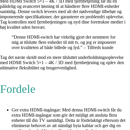
Med HDMI Switch 5×1 – 4K / 3D med fjernbetjening får du en
pålidelig og avanceret løsning til at håndtere flere HDMI-enheder
samtidig. Denne switch leveres med alt det nødvendige tilbehør og
imponerende specifikationer, der garanterer en problemfri oplevelse.
Tag kontrollen med fjernbetjeningen og nyd dine foretrukne medier i
høj kvalitet uden besvær.
“Denne HDMI-switch har virkelig gjort det nemmere for
mig at tilslutte flere enheder til mit tv, og jeg er imponeret
over kvaliteten af både billede og lyd.” – Tilfreds kunde
Tag det næste skridt mod en mere tilsluttet underholdningsoplevelse
med HDMI Switch 5×1 – 4K / 3D med fjernbetjening og oplev den
ultimative fleksibilitet og brugervenlighed.
Fordele
Ger extra HDMI-ingångar: Med denna HDMI-switch får du
extra HDMI-ingångar som gör det möjligt att ansluta flera
enheter till din TV samtidigt. Detta är fördelaktigt eftersom det
eliminerar behovet av att ständigt byta kablar och ger dig en