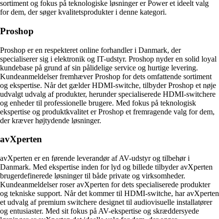
sortiment og fokus på teknologiske løsninger er Power et ideelt valg
for dem, der søger kvalitetsprodukter i denne kategori.
Proshop
Proshop er en respekteret online forhandler i Danmark, der
specialiserer sig i elektronik og IT-udstyr. Proshop nyder en solid loyal
kundebase på grund af sin pålidelige service og hurtige levering.
Kundeanmeldelser fremhæver Proshop for dets omfattende sortiment
og ekspertise. Når det gælder HDMI-switche, tilbyder Proshop et nøje
udvalgt udvalg af produkter, herunder specialiserede HDMI-switchere
og enheder til professionelle brugere. Med fokus på teknologisk
ekspertise og produktkvalitet er Proshop et fremragende valg for dem,
der kræver højtydende løsninger.
avXperten
avXperten er en førende leverandør af AV-udstyr og tilbehør i
Danmark. Med ekspertise inden for lyd og billede tilbyder avXperten
brugerdefinerede løsninger til både private og virksomheder.
Kundeanmeldelser roser avXperten for dets specialiserede produkter
og tekniske support. Når det kommer til HDMI-switche, har avXperten
et udvalg af premium switchere designet til audiovisuelle installatører
og entusiaster. Med sit fokus på AV-ekspertise og skræddersyede