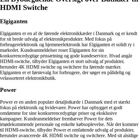
HDMI Switche
Elgiganten
Elgiganten er en af de førende elektronikkæder i Danmark og er kendt
for sit brede udvalg af elektronikprodukter. Med fokus på
forbrugerelektronik og hjemmeelektronik har Elgiganten et solidt ry i
markedet. Kundeanmeldelser roser Elgiganten for sin
konkurrencedygtige prissætning og gode kundeservice. Hvad angår
HDMI-switche, tilbyder Elgiganten et stort udvalg af produkter,
herunder 4K HDMI switche og switchere fra førende mærker.
Elgiganten er et førstevalg for forbrugere, der søger en pålidelig og
velassorteret elektronikbutik.
Power
Power er en anden populær detaljistkæde i Danmark med et stærkt
fokus på elektronik og hvidevarer. Power har opbygget et godt
omdømme for sine konkurrencedygtige priser og eksklusive
kampagner. Kundeanmeldelser fremhæver Power for dets
imødekommende personale og enkelte købsoplevelse. Når det kommer
til HDMI-switche, tilbyder Power et omfattende udvalg af produkter,
herunder avancerede 4K HDMI switche og switchere. Med sit alsidige