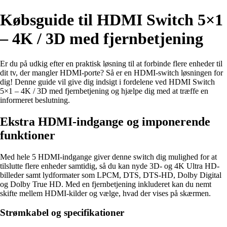
Købsguide til HDMI Switch 5×1
– 4K / 3D med fjernbetjening
Er du på udkig efter en praktisk løsning til at forbinde flere enheder til
dit tv, der mangler HDMI-porte? Så er en HDMI-switch løsningen for
dig! Denne guide vil give dig indsigt i fordelene ved HDMI Switch
5×1 – 4K / 3D med fjernbetjening og hjælpe dig med at træffe en
informeret beslutning.
Ekstra HDMI-indgange og imponerende
funktioner
Med hele 5 HDMI-indgange giver denne switch dig mulighed for at
tilslutte flere enheder samtidig, så du kan nyde 3D- og 4K Ultra HD-
billeder samt lydformater som LPCM, DTS, DTS-HD, Dolby Digital
og Dolby True HD. Med en fjernbetjening inkluderet kan du nemt
skifte mellem HDMI-kilder og vælge, hvad der vises på skærmen.
Strømkabel og specifikationer