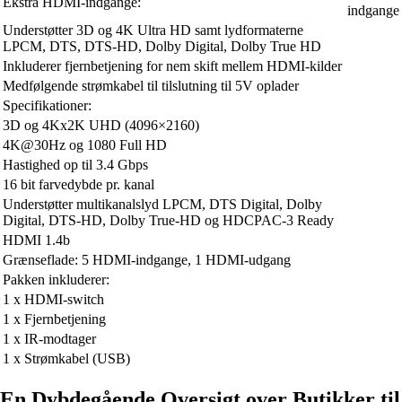
Ekstra HDMI-indgange:
indgange
Understøtter 3D og 4K Ultra HD samt lydformaterne
LPCM, DTS, DTS-HD, Dolby Digital, Dolby True HD
Inkluderer fjernbetjening for nem skift mellem HDMI-kilder
Medfølgende strømkabel til tilslutning til 5V oplader
Specifikationer:
3D og 4Kx2K UHD (4096×2160)
4K@30Hz og 1080 Full HD
Hastighed op til 3.4 Gbps
16 bit farvedybde pr. kanal
Understøtter multikanalslyd LPCM, DTS Digital, Dolby
Digital, DTS-HD, Dolby True-HD og HDCPAC-3 Ready
HDMI 1.4b
Grænseflade: 5 HDMI-indgange, 1 HDMI-udgang
Pakken inkluderer:
1 x HDMI-switch
1 x Fjernbetjening
1 x IR-modtager
1 x Strømkabel (USB)
En Dybdegående Oversigt over Butikker til