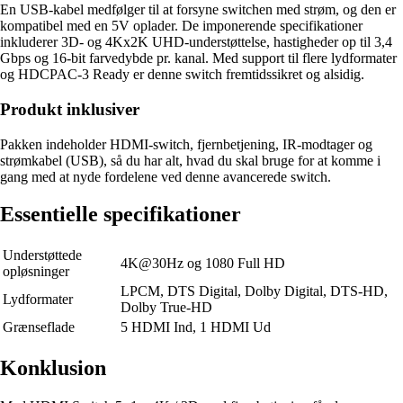
En USB-kabel medfølger til at forsyne switchen med strøm, og den er
kompatibel med en 5V oplader. De imponerende specifikationer
inkluderer 3D- og 4Kx2K UHD-understøttelse, hastigheder op til 3,4
Gbps og 16-bit farvedybde pr. kanal. Med support til flere lydformater
og HDCPAC-3 Ready er denne switch fremtidssikret og alsidig.
Produkt inklusiver
Pakken indeholder HDMI-switch, fjernbetjening, IR-modtager og
strømkabel (USB), så du har alt, hvad du skal bruge for at komme i
gang med at nyde fordelene ved denne avancerede switch.
Essentielle specifikationer
Understøttede
4K@30Hz og 1080 Full HD
opløsninger
LPCM, DTS Digital, Dolby Digital, DTS-HD,
Lydformater
Dolby True-HD
Grænseflade
5 HDMI Ind, 1 HDMI Ud
Konklusion