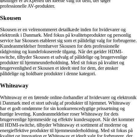
løsninger er avXperten det ideelle valg for dem, der søger
professionelle AV-produkter.
Skousen
Skousen er en velrenommeret detailkæde inden for hvidevarer og
elektronik i Danmark. Med fokus på kvalitetsprodukter og personlig
service har Skousen etableret sig som et pålideligt valg for forbrugerne.
Kundeanmeldelser fremhæver Skousen for dets professionelle
rådgivning og kundefokuserede tilgang. Når det gælder HDMI-
switche, tilbyder Skousen et udvalg af pålidelige og brugervenlige
produkter til hjemmeunderholdning. Med sit fokus på kvalitet og
brugervenlighed er Skousen et ideelt sted for dem, der ønsker
pålidelige og holdbare produkter i denne kategori.
Whiteaway
Whiteaway er en førende online-forhandler af hvidevarer og elektronik
i Danmark med et stort udvalg af produkter til hjemmet. Whiteaway
har et godt omdømme for sin konkurrencedygtige prissætning og
hurtige levering. Kundeanmeldelser roser Whiteaway for dets
brugervenlige hjemmeside og effektiv kundesupport. Når det kommer
til HDMI-switche, tilbyder Whiteaway et sortiment af moderne og
energieffektive produkter til hjemmeunderholdning. Med sit fokus på
kvalitet og innovation er Whiteaway et ideelt valg for forbrugere, der