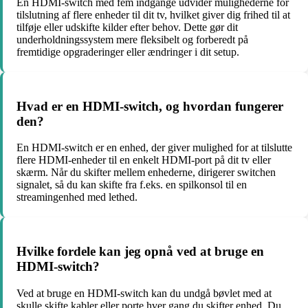
En HDMI-switch med fem indgange udvider mulighederne for
tilslutning af flere enheder til dit tv, hvilket giver dig frihed til at
tilføje eller udskifte kilder efter behov. Dette gør dit
underholdningssystem mere fleksibelt og forberedt på
fremtidige opgraderinger eller ændringer i dit setup.
Hvad er en HDMI-switch, og hvordan fungerer
den?
En HDMI-switch er en enhed, der giver mulighed for at tilslutte
flere HDMI-enheder til en enkelt HDMI-port på dit tv eller
skærm. Når du skifter mellem enhederne, dirigerer switchen
signalet, så du kan skifte fra f.eks. en spilkonsol til en
streamingenhed med lethed.
Hvilke fordele kan jeg opnå ved at bruge en
HDMI-switch?
Ved at bruge en HDMI-switch kan du undgå bøvlet med at
skulle skifte kabler eller porte hver gang du skifter enhed. Du