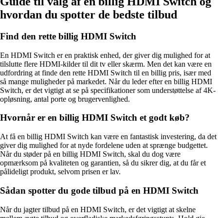
Guide til valg af en billig HDMI Switch og
hvordan du spotter de bedste tilbud
Find den rette billig HDMI Switch
En HDMI Switch er en praktisk enhed, der giver dig mulighed for at
tilslutte flere HDMI-kilder til dit tv eller skærm. Men det kan være en
udfordring at finde den rette HDMI Switch til en billig pris, især med
så mange muligheder på markedet. Når du leder efter en billig HDMI
Switch, er det vigtigt at se på specifikationer som understøttelse af 4K-
opløsning, antal porte og brugervenlighed.
Hvornår er en billig HDMI Switch et godt køb?
At få en billig HDMI Switch kan være en fantastisk investering, da det
giver dig mulighed for at nyde fordelene uden at sprænge budgettet.
Når du støder på en billig HDMI Switch, skal du dog være
opmærksom på kvaliteten og garantien, så du sikrer dig, at du får et
pålideligt produkt, selvom prisen er lav.
Sådan spotter du gode tilbud på en HDMI Switch
Når du jagter tilbud på en HDMI Switch, er det vigtigt at skelne