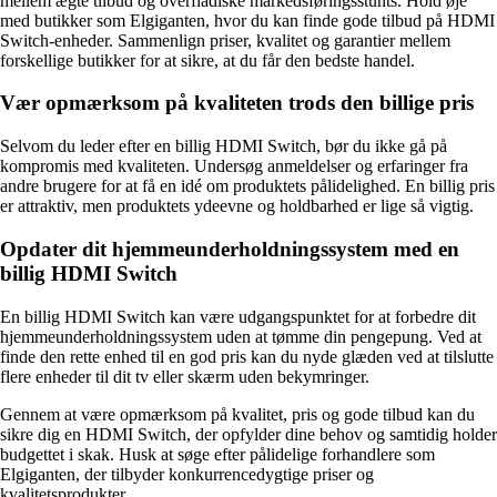
mellem ægte tilbud og overfladiske markedsføringsstunts. Hold øje
med butikker som Elgiganten, hvor du kan finde gode tilbud på HDMI
Switch-enheder. Sammenlign priser, kvalitet og garantier mellem
forskellige butikker for at sikre, at du får den bedste handel.
Vær opmærksom på kvaliteten trods den billige pris
Selvom du leder efter en billig HDMI Switch, bør du ikke gå på
kompromis med kvaliteten. Undersøg anmeldelser og erfaringer fra
andre brugere for at få en idé om produktets pålidelighed. En billig pris
er attraktiv, men produktets ydeevne og holdbarhed er lige så vigtig.
Opdater dit hjemmeunderholdningssystem med en
billig HDMI Switch
En billig HDMI Switch kan være udgangspunktet for at forbedre dit
hjemmeunderholdningssystem uden at tømme din pengepung. Ved at
finde den rette enhed til en god pris kan du nyde glæden ved at tilslutte
flere enheder til dit tv eller skærm uden bekymringer.
Gennem at være opmærksom på kvalitet, pris og gode tilbud kan du
sikre dig en HDMI Switch, der opfylder dine behov og samtidig holder
budgettet i skak. Husk at søge efter pålidelige forhandlere som
Elgiganten, der tilbyder konkurrencedygtige priser og
kvalitetsprodukter.