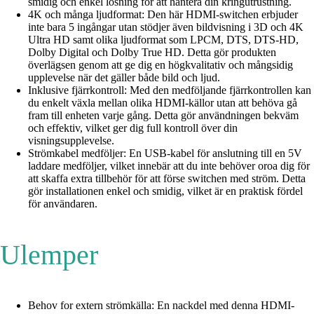
smidig och enkel lösning för att hantera din kringutrustning.
4K och många ljudformat: Den här HDMI-switchen erbjuder
inte bara 5 ingångar utan stödjer även bildvisning i 3D och 4K
Ultra HD samt olika ljudformat som LPCM, DTS, DTS-HD,
Dolby Digital och Dolby True HD. Detta gör produkten
överlägsen genom att ge dig en högkvalitativ och mångsidig
upplevelse när det gäller både bild och ljud.
Inklusive fjärrkontroll: Med den medföljande fjärrkontrollen kan
du enkelt växla mellan olika HDMI-källor utan att behöva gå
fram till enheten varje gång. Detta gör användningen bekväm
och effektiv, vilket ger dig full kontroll över din
visningsupplevelse.
Strömkabel medföljer: En USB-kabel för anslutning till en 5V
laddare medföljer, vilket innebär att du inte behöver oroa dig för
att skaffa extra tillbehör för att förse switchen med ström. Detta
gör installationen enkel och smidig, vilket är en praktisk fördel
för användaren.
Ulemper
Behov for extern strömkälla: En nackdel med denna HDMI-