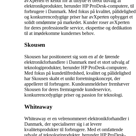
avXperten er kendt for at tilbyde et bredt udvalg af
elektronikprodukter, herunder HP ProDesk-computere, til
forbrugere i Danmark. Med fokus på kvalitet, pålidelighed
og konkurrencedygtige priser har avXperten opbygget et
solidt omdømme på markedet. Kunder roser avXperten
for deres professionelle service, ekspertise og dedikation
til at imødekomme kundernes behov.
Skousen
Skousen har positioneret sig som en af de førende
elektronikforhandlere i Danmark med et stort udvalg af
teknologiprodukter, herunder HP ProDesk-computere.
Med fokus på kundetilfredshed, kvalitet og pålidelighed
har Skousen skabt et unikt forretningskoncept, der
appellerer til forbrugere. Kundeanmeldelser fremhæver
Skousen for deres fremragende kundeservice,
konkurrencedygtige priser og passion for teknologi.
Whiteaway
Whiteaway er en velrenommeret elektronikforhandler i
Danmark, der specialiserer sig i at levere
kvalitetsprodukter til forbrugere. Med et omfattende
udvalg af teknologiprodukter, herunder HP ProDesk-