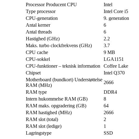
Processor Producent CPU
Intel
Type processor
Intel Core i5
CPU-generation
9. generation
Antal kerner
6
Antal threads
6
Hastighed (GHz)
2.2
Maks. turbo clockfrekvens (GHz)
3.7
CPU cache
9 MB
CPU-sokkel
LGA1151
CPU-funktioner – teknisk information
Coffee Lake
Chipset
Intel Q370
Motherboard (bundkort) Understøttelse
2666
RAM (MHz)
RAM type
DDR4
Intern hukommelse RAM (GB)
8
RAM maks. opgradering (GB)
64
RAM hastighed (MHz)
2666
RAM slot (total)
2
RAM slot (ledige)
1
Lagringstype
SSD