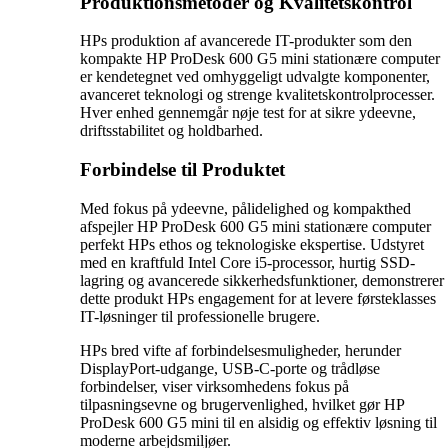
Produktionsmetoder og Kvalitetskontrol
HPs produktion af avancerede IT-produkter som den
kompakte HP ProDesk 600 G5 mini stationære computer
er kendetegnet ved omhyggeligt udvalgte komponenter,
avanceret teknologi og strenge kvalitetskontrolprocesser.
Hver enhed gennemgår nøje test for at sikre ydeevne,
driftsstabilitet og holdbarhed.
Forbindelse til Produktet
Med fokus på ydeevne, pålidelighed og kompakthed
afspejler HP ProDesk 600 G5 mini stationære computer
perfekt HPs ethos og teknologiske ekspertise. Udstyret
med en kraftfuld Intel Core i5-processor, hurtig SSD-
lagring og avancerede sikkerhedsfunktioner, demonstrerer
dette produkt HPs engagement for at levere førsteklasses
IT-løsninger til professionelle brugere.
HPs bred vifte af forbindelsesmuligheder, herunder
DisplayPort-udgange, USB-C-porte og trådløse
forbindelser, viser virksomhedens fokus på
tilpasningsevne og brugervenlighed, hvilket gør HP
ProDesk 600 G5 mini til en alsidig og effektiv løsning til
moderne arbejdsmiljøer.