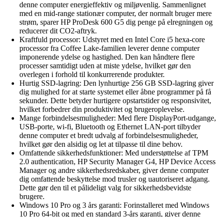
denne computer energieffektiv og miljøvenlig. Sammenlignet
med en mid-range stationær computer, der normalt bruger mere
strøm, sparer HP ProDesk 600 G5 dig penge på elregningen og
reducerer dit CO2-aftryk.
Kraftfuld processor: Udstyret med en Intel Core i5 hexa-core
processor fra Coffee Lake-familien leverer denne computer
imponerende ydelse og hastighed. Den kan håndtere flere
processer samtidigt uden at miste ydelse, hvilket gør den
overlegen i forhold til konkurrerende produkter.
Hurtig SSD-lagring: Den lynhurtige 256 GB SSD-lagring giver
dig mulighed for at starte systemet eller åbne programmer på få
sekunder. Dette betyder hurtigere opstartstider og responsivitet,
hvilket forbedrer din produktivitet og brugeroplevelse.
Mange forbindelsesmuligheder: Med flere DisplayPort-udgange,
USB-porte, wi-fi, Bluetooth og Ethernet LAN-port tilbyder
denne computer et bredt udvalg af forbindelsesmuligheder,
hvilket gør den alsidig og let at tilpasse til dine behov.
Omfattende sikkerhedsfunktioner: Med understøttelse af TPM
2.0 authentication, HP Security Manager G4, HP Device Access
Manager og andre sikkerhedsredskaber, giver denne computer
dig omfattende beskyttelse mod trusler og uautoriseret adgang.
Dette gør den til et pålideligt valg for sikkerhedsbevidste
brugere.
Windows 10 Pro og 3 års garanti: Forinstalleret med Windows
10 Pro 64-bit og med en standard 3-års garanti, giver denne