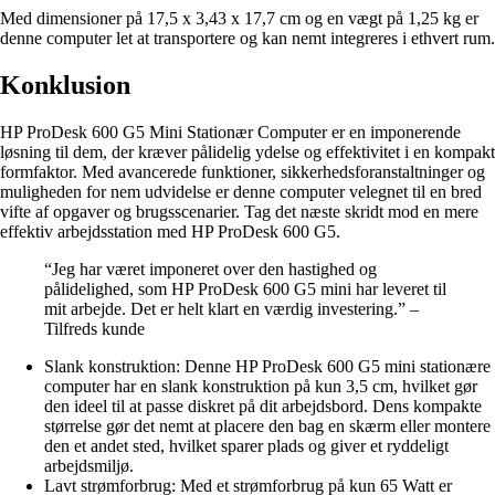
Med dimensioner på 17,5 x 3,43 x 17,7 cm og en vægt på 1,25 kg er
denne computer let at transportere og kan nemt integreres i ethvert rum.
Konklusion
HP ProDesk 600 G5 Mini Stationær Computer er en imponerende
løsning til dem, der kræver pålidelig ydelse og effektivitet i en kompakt
formfaktor. Med avancerede funktioner, sikkerhedsforanstaltninger og
muligheden for nem udvidelse er denne computer velegnet til en bred
vifte af opgaver og brugsscenarier. Tag det næste skridt mod en mere
effektiv arbejdsstation med HP ProDesk 600 G5.
“Jeg har været imponeret over den hastighed og
pålidelighed, som HP ProDesk 600 G5 mini har leveret til
mit arbejde. Det er helt klart en værdig investering.” –
Tilfreds kunde
Slank konstruktion: Denne HP ProDesk 600 G5 mini stationære
computer har en slank konstruktion på kun 3,5 cm, hvilket gør
den ideel til at passe diskret på dit arbejdsbord. Dens kompakte
størrelse gør det nemt at placere den bag en skærm eller montere
den et andet sted, hvilket sparer plads og giver et ryddeligt
arbejdsmiljø.
Lavt strømforbrug: Med et strømforbrug på kun 65 Watt er