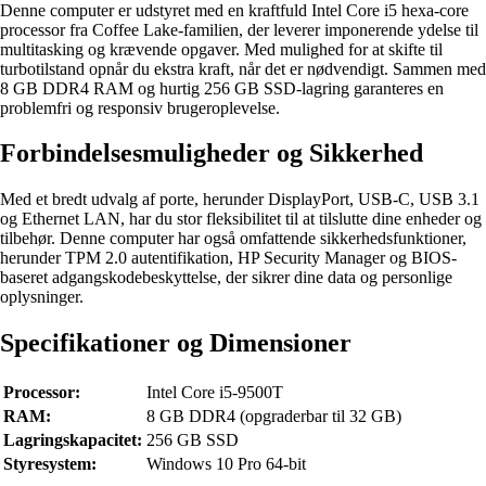
Denne computer er udstyret med en kraftfuld Intel Core i5 hexa-core
processor fra Coffee Lake-familien, der leverer imponerende ydelse til
multitasking og krævende opgaver. Med mulighed for at skifte til
turbotilstand opnår du ekstra kraft, når det er nødvendigt. Sammen med
8 GB DDR4 RAM og hurtig 256 GB SSD-lagring garanteres en
problemfri og responsiv brugeroplevelse.
Forbindelsesmuligheder og Sikkerhed
Med et bredt udvalg af porte, herunder DisplayPort, USB-C, USB 3.1
og Ethernet LAN, har du stor fleksibilitet til at tilslutte dine enheder og
tilbehør. Denne computer har også omfattende sikkerhedsfunktioner,
herunder TPM 2.0 autentifikation, HP Security Manager og BIOS-
baseret adgangskodebeskyttelse, der sikrer dine data og personlige
oplysninger.
Specifikationer og Dimensioner
Processor:
Intel Core i5-9500T
RAM:
8 GB DDR4 (opgraderbar til 32 GB)
Lagringskapacitet:
256 GB SSD
Styresystem:
Windows 10 Pro 64-bit