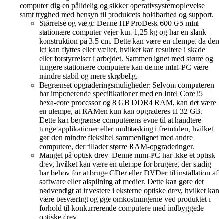
computer dig en pålidelig og sikker operativsystemoplevelse
samt tryghed med hensyn til produktets holdbarhed og support.
Størrelse og vægt: Denne HP ProDesk 600 G5 mini
stationære computer vejer kun 1,25 kg og har en slank
konstruktion på 3,5 cm. Dette kan være en ulempe, da den
let kan flyttes eller væltet, hvilket kan resultere i skade
eller forstyrrelser i arbejdet. Sammenlignet med større og
tungere stationære computere kan denne mini-PC være
mindre stabil og mere skrøbelig.
Begrænset opgraderingsmuligheder: Selvom computeren
har imponerende specifikationer med en Intel Core i5
hexa-core processor og 8 GB DDR4 RAM, kan det være
en ulempe, at RAMen kun kan opgraderes til 32 GB.
Dette kan begrænse computerens evne til at håndtere
tunge applikationer eller multitasking i fremtiden, hvilket
gør den mindre fleksibel sammenlignet med andre
computere, der tillader større RAM-opgraderinger.
Mangel på optisk drev: Denne mini-PC har ikke et optisk
drev, hvilket kan være en ulempe for brugere, der stadig
har behov for at bruge CDer eller DVDer til installation af
software eller afspilning af medier. Dette kan gøre det
nødvendigt at investere i eksterne optiske drev, hvilket kan
være besværligt og øge omkostningerne ved produktet i
forhold til konkurrerende computere med indbyggede
optiske drev.