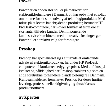
Power
Power er en anden stor spiller på markedet for
elektronikforhandlere i Danmark og har opbygget et solidt
omdømme for sit store udvalg af teknologiprodukter. Med
fokus på at levere banebrydende produkter, herunder HP
ProDesk-computere, har Power formået at tiltrække et
stort antal tilfredse kunder. Den imponerende
kundeservice kombineret med innovative løsninger gør
Power til et attraktivt valg for forbrugere.
Proshop
Proshop har specialiseret sig i at tilbyde et omfattende
udvalg af elektronikprodukter, herunder HP ProDesk-
computere, til konkurrencedygtige priser. Med et fokus på
kvalitet og pålidelighed har Proshop etableret sig som en
af de foretrukne forhandlere blandt forbrugere i Danmark.
Kundeanmeldelser fremhæver Proshop for deres hurtige
levering, professionelle rådgivning og førsteklasses
produktsortiment.
avXperten