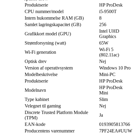
Produktserie
HP ProDesk
CPU nummer/model
i5-9500T
Intern hukommelse RAM (GB)
8
Samlet lagringskapacitet (GB)
256
Intel UHD
Grafikkort model (GPU)
Graphics
Strømforsyning (watt)
65W
Wi-Fi 5
Wi-Fi generation
(802.11ac)
Optisk drev
Nej
Version af operativsystem
Windows 10 Pro
Modelbeskrivelse
Mini-PC
Produktserie
HP ProDesk
HP ProDesk
Modelnavn
Mini
Type kabinet
Slim
Velegnet til gaming
Nej
Discrete Trusted Platform Module
Ja
(TPM)
EAN-kode
0193905813766
Producentens varenummer
7PF24EA#UUW