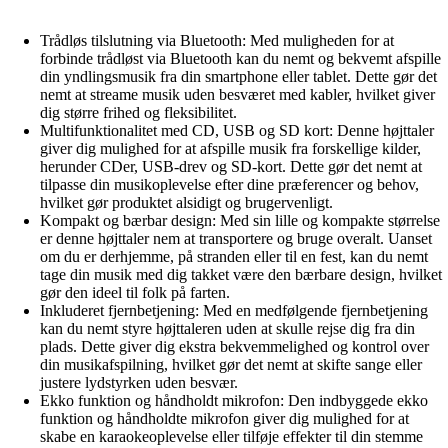
Trådløs tilslutning via Bluetooth: Med muligheden for at
forbinde trådløst via Bluetooth kan du nemt og bekvemt afspille
din yndlingsmusik fra din smartphone eller tablet. Dette gør det
nemt at streame musik uden besværet med kabler, hvilket giver
dig større frihed og fleksibilitet.
Multifunktionalitet med CD, USB og SD kort: Denne højttaler
giver dig mulighed for at afspille musik fra forskellige kilder,
herunder CDer, USB-drev og SD-kort. Dette gør det nemt at
tilpasse din musikoplevelse efter dine præferencer og behov,
hvilket gør produktet alsidigt og brugervenligt.
Kompakt og bærbar design: Med sin lille og kompakte størrelse
er denne højttaler nem at transportere og bruge overalt. Uanset
om du er derhjemme, på stranden eller til en fest, kan du nemt
tage din musik med dig takket være den bærbare design, hvilket
gør den ideel til folk på farten.
Inkluderet fjernbetjening: Med en medfølgende fjernbetjening
kan du nemt styre højttaleren uden at skulle rejse dig fra din
plads. Dette giver dig ekstra bekvemmelighed og kontrol over
din musikafspilning, hvilket gør det nemt at skifte sange eller
justere lydstyrken uden besvær.
Ekko funktion og håndholdt mikrofon: Den indbyggede ekko
funktion og håndholdte mikrofon giver dig mulighed for at
skabe en karaokeoplevelse eller tilføje effekter til din stemme