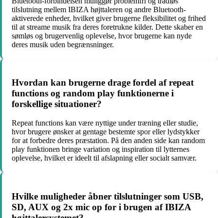
Bluetooth-forbindelsen muliggør problemfri og trådløs
tilslutning mellem IBIZA højttaleren og andre Bluetooth-
aktiverede enheder, hvilket giver brugerne fleksibilitet og frihed
til at streame musik fra deres foretrukne kilder. Dette skaber en
sømløs og brugervenlig oplevelse, hvor brugerne kan nyde
deres musik uden begrænsninger.
Hvordan kan brugerne drage fordel af repeat
functions og random play funktionerne i
forskellige situationer?
Repeat functions kan være nyttige under træning eller studie,
hvor brugere ønsker at gentage bestemte spor eller lydstykker
for at forbedre deres præstation. På den anden side kan random
play funktionen bringe variation og inspiration til lytternes
oplevelse, hvilket er ideelt til afslapning eller socialt samvær.
Hvilke muligheder åbner tilslutninger som USB,
SD, AUX og 2x mic op for i brugen af IBIZA
højttalersystemet?