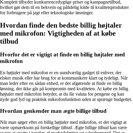
Komplett tilbyder konkurrencedygtige priser og kampagnetilbud,
hvilket gør dem til en bekvem og pålidelig kilde til kvalitetsprodukter
for forbrugere på jagt efter teknologiske løsninger.
Hvordan finde den bedste billig højtaler
med mikrofon: Vigtigheden af at købe
tilbud
Hvorfor det er vigtigt at finde en billig højtaler med
mikrofon
En højtaler med mikrofon er en uundværlig gadget til enhver, der
elsker musik eller har brug for at kommunikere klart og tydeligt. Når
man leder efter en sådan enhed, er det afgørende at finde en billig
løsning, der ikke går på kompromis med kvaliteten. At købe en billig
højtaler med mikrofon betyder, at du får valuta for pengene og kan
nyde god lyd og praktisk mikrofonfunktion uden at sprænge budgettet.
Hvordan genkender man ægte billige tilbud
Når man søger efter en billig højtaler med mikrofon, er det vigtigt at
være opmærksom på forskellige tilbud. Ægte billige tilbud kan være
svære at spotte i junglen af markedsføring og salgsfremstød. Det er