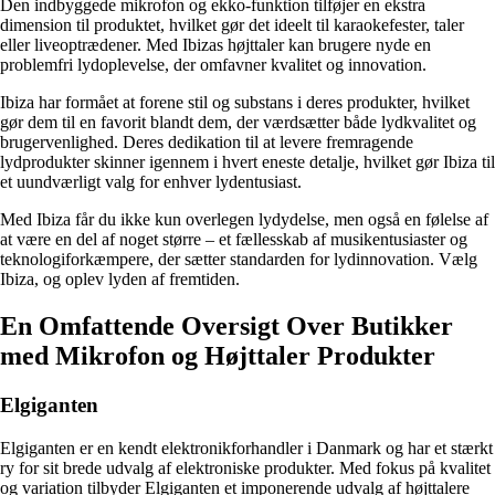
Den indbyggede mikrofon og ekko-funktion tilføjer en ekstra
dimension til produktet, hvilket gør det ideelt til karaokefester, taler
eller liveoptrædener. Med Ibizas højttaler kan brugere nyde en
problemfri lydoplevelse, der omfavner kvalitet og innovation.
Ibiza har formået at forene stil og substans i deres produkter, hvilket
gør dem til en favorit blandt dem, der værdsætter både lydkvalitet og
brugervenlighed. Deres dedikation til at levere fremragende
lydprodukter skinner igennem i hvert eneste detalje, hvilket gør Ibiza til
et uundværligt valg for enhver lydentusiast.
Med Ibiza får du ikke kun overlegen lydydelse, men også en følelse af
at være en del af noget større – et fællesskab af musikentusiaster og
teknologiforkæmpere, der sætter standarden for lydinnovation. Vælg
Ibiza, og oplev lyden af fremtiden.
En Omfattende Oversigt Over Butikker
med Mikrofon og Højttaler Produkter
Elgiganten
Elgiganten er en kendt elektronikforhandler i Danmark og har et stærkt
ry for sit brede udvalg af elektroniske produkter. Med fokus på kvalitet
og variation tilbyder Elgiganten et imponerende udvalg af højttalere