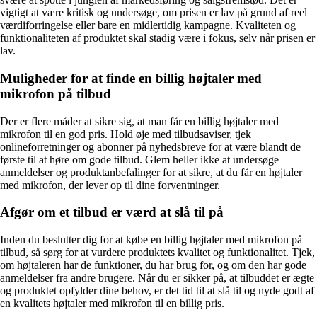
vigtigt at være kritisk og undersøge, om prisen er lav på grund af reel
værdiforringelse eller bare en midlertidig kampagne. Kvaliteten og
funktionaliteten af produktet skal stadig være i fokus, selv når prisen er
lav.
Muligheder for at finde en billig højtaler med
mikrofon på tilbud
Der er flere måder at sikre sig, at man får en billig højtaler med
mikrofon til en god pris. Hold øje med tilbudsaviser, tjek
onlineforretninger og abonner på nyhedsbreve for at være blandt de
første til at høre om gode tilbud. Glem heller ikke at undersøge
anmeldelser og produktanbefalinger for at sikre, at du får en højtaler
med mikrofon, der lever op til dine forventninger.
Afgør om et tilbud er værd at slå til på
Inden du beslutter dig for at købe en billig højtaler med mikrofon på
tilbud, så sørg for at vurdere produktets kvalitet og funktionalitet. Tjek,
om højtaleren har de funktioner, du har brug for, og om den har gode
anmeldelser fra andre brugere. Når du er sikker på, at tilbuddet er ægte
og produktet opfylder dine behov, er det tid til at slå til og nyde godt af
en kvalitets højtaler med mikrofon til en billig pris.