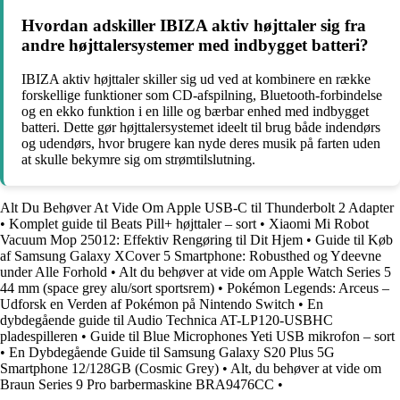
Hvordan adskiller IBIZA aktiv højttaler sig fra
andre højttalersystemer med indbygget batteri?
IBIZA aktiv højttaler skiller sig ud ved at kombinere en række
forskellige funktioner som CD-afspilning, Bluetooth-forbindelse
og en ekko funktion i en lille og bærbar enhed med indbygget
batteri. Dette gør højttalersystemet ideelt til brug både indendørs
og udendørs, hvor brugere kan nyde deres musik på farten uden
at skulle bekymre sig om strømtilslutning.
Alt Du Behøver At Vide Om Apple USB-C til Thunderbolt 2 Adapter
•
Komplet guide til Beats Pill+ højttaler – sort
•
Xiaomi Mi Robot
Vacuum Mop 25012: Effektiv Rengøring til Dit Hjem
•
Guide til Køb
af Samsung Galaxy XCover 5 Smartphone: Robusthed og Ydeevne
under Alle Forhold
•
Alt du behøver at vide om Apple Watch Series 5
44 mm (space grey alu/sort sportsrem)
•
Pokémon Legends: Arceus –
Udforsk en Verden af Pokémon på Nintendo Switch
•
En
dybdegående guide til Audio Technica AT-LP120-USBHC
pladespilleren
•
Guide til Blue Microphones Yeti USB mikrofon – sort
•
En Dybdegående Guide til Samsung Galaxy S20 Plus 5G
Smartphone 12/128GB (Cosmic Grey)
•
Alt, du behøver at vide om
Braun Series 9 Pro barbermaskine BRA9476CC
•