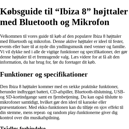
Købsguide til “Ibiza 8” højttaler
med Bluetooth og Mikrofon
Velkommen til vores guide til køb af den populære Ibiza 8 højttaler
med Bluetooth og mikrofon. Denne aktive højttaler er ideel til fester,
events eller bare til at nyde din yndlingsmusik med venner og familie.
Vi vil dykke ned i alle de vigtige funktioner og specifikationer, der gør
denne højttaler til et fremragende valg. Læs videre for at få alt den
information, du har brug for, før du foretager dit køb.
Funktioner og specifikationer
Den Ibiza 8 højttaler kommer med en række praktiske funktioner,
herunder indbygget batteri, CD-afspiller, Bluetooth-tilslutning, USB-
og SD-kortindgange samt en fjernbetjening. Du kan også tilslutte to
mikrofoner samtidigt, hvilket gør den ideel til karaoke eller
præsentationer. Med ekko-funktionen kan du tilføje en sjov effekt til
din stemme, mens repeat- og random play-funktionerne giver dig
kontrol over din musikafspilning.
Trådløs forbindelse