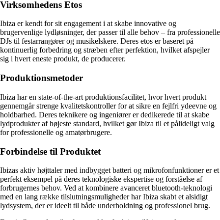
Virksomhedens Etos
Ibiza er kendt for sit engagement i at skabe innovative og
brugervenlige lydløsninger, der passer til alle behov – fra professionelle
DJs til festarrangører og musikelskere. Deres etos er baseret på
kontinuerlig forbedring og stræben efter perfektion, hvilket afspejler
sig i hvert eneste produkt, de producerer.
Produktionsmetoder
Ibiza har en state-of-the-art produktionsfacilitet, hvor hvert produkt
gennemgår strenge kvalitetskontroller for at sikre en fejlfri ydeevne og
holdbarhed. Deres teknikere og ingeniører er dedikerede til at skabe
lydprodukter af højeste standard, hvilket gør Ibiza til et pålideligt valg
for professionelle og amatørbrugere.
Forbindelse til Produktet
Ibizas aktiv højttaler med indbygget batteri og mikrofonfunktioner er et
perfekt eksempel på deres teknologiske ekspertise og forståelse af
forbrugernes behov. Ved at kombinere avanceret bluetooth-teknologi
med en lang række tilslutningsmuligheder har Ibiza skabt et alsidigt
lydsystem, der er ideelt til både underholdning og professionel brug.