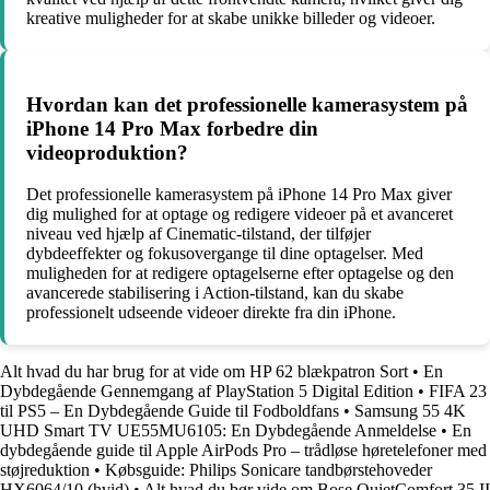
kreative muligheder for at skabe unikke billeder og videoer.
Hvordan kan det professionelle kamerasystem på
iPhone 14 Pro Max forbedre din
videoproduktion?
Det professionelle kamerasystem på iPhone 14 Pro Max giver
dig mulighed for at optage og redigere videoer på et avanceret
niveau ved hjælp af Cinematic-tilstand, der tilføjer
dybdeeffekter og fokusovergange til dine optagelser. Med
muligheden for at redigere optagelserne efter optagelse og den
avancerede stabilisering i Action-tilstand, kan du skabe
professionelt udseende videoer direkte fra din iPhone.
Alt hvad du har brug for at vide om HP 62 blækpatron Sort
•
En
Dybdegående Gennemgang af PlayStation 5 Digital Edition
•
FIFA 23
til PS5 – En Dybdegående Guide til Fodboldfans
•
Samsung 55 4K
UHD Smart TV UE55MU6105: En Dybdegående Anmeldelse
•
En
dybdegående guide til Apple AirPods Pro – trådløse høretelefoner med
støjreduktion
•
Købsguide: Philips Sonicare tandbørstehoveder
HX6064/10 (hvid)
•
Alt hvad du bør vide om Bose QuietComfort 35 II