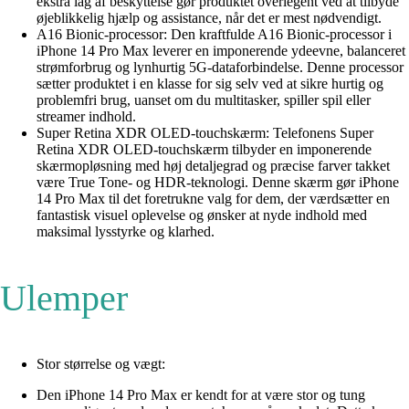
ekstra lag af beskyttelse gør produktet overlegent ved at tilbyde
øjeblikkelig hjælp og assistance, når det er mest nødvendigt.
A16 Bionic-processor: Den kraftfulde A16 Bionic-processor i
iPhone 14 Pro Max leverer en imponerende ydeevne, balanceret
strømforbrug og lynhurtig 5G-dataforbindelse. Denne processor
sætter produktet i en klasse for sig selv ved at sikre hurtig og
problemfri brug, uanset om du multitasker, spiller spil eller
streamer indhold.
Super Retina XDR OLED-touchskærm: Telefonens Super
Retina XDR OLED-touchskærm tilbyder en imponerende
skærmopløsning med høj detaljegrad og præcise farver takket
være True Tone- og HDR-teknologi. Denne skærm gør iPhone
14 Pro Max til det foretrukne valg for dem, der værdsætter en
fantastisk visuel oplevelse og ønsker at nyde indhold med
maksimal lysstyrke og klarhed.
Ulemper
Stor størrelse og vægt:
Den iPhone 14 Pro Max er kendt for at være stor og tung