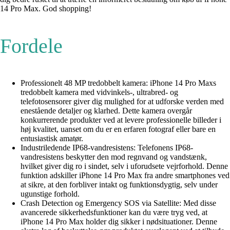
14 Pro Max. God shopping!
Fordele
Professionelt 48 MP tredobbelt kamera: iPhone 14 Pro Maxs
tredobbelt kamera med vidvinkels-, ultrabred- og
telefotosensorer giver dig mulighed for at udforske verden med
enestående detaljer og klarhed. Dette kamera overgår
konkurrerende produkter ved at levere professionelle billeder i
høj kvalitet, uanset om du er en erfaren fotograf eller bare en
entusiastisk amatør.
Industriledende IP68-vandresistens: Telefonens IP68-
vandresistens beskytter den mod regnvand og vandstænk,
hvilket giver dig ro i sindet, selv i uforudsete vejrforhold. Denne
funktion adskiller iPhone 14 Pro Max fra andre smartphones ved
at sikre, at den forbliver intakt og funktionsdygtig, selv under
ugunstige forhold.
Crash Detection og Emergency SOS via Satellite: Med disse
avancerede sikkerhedsfunktioner kan du være tryg ved, at
iPhone 14 Pro Max holder dig sikker i nødsituationer. Denne