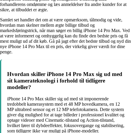
forhandlerens omdømme og læs anmeldelser fra andre kunder for at
sikre, at tilbuddet er ægte.
Samlet set handler det om at være opmærksom, tålmodig og vide,
hvordan man skelner mellem ægte billige tilbud og
markedsføringstrick, når man søger en billig iPhone 14 Pro Max. Ved
at være informeret og omhyggelig kan du finde den bedste pris og få
mest muligt ud af dit køb. Gå på jagt efter det bedste tilbud og nyd din
nye iPhone 14 Pro Max til en pris, der virkelig giver værdi for dine
penge.
Hvordan skiller iPhone 14 Pro Max sig ud med
sit kamerateknologi i forhold til tidligere
modeller?
iPhone 14 Pro Max skiller sig ud med sit imponerende
tredobbelt kamerasystem med et 48 MP hovedkamera, en 12
MP ultrabred sensor og et 12 MP telefotokamera. Dette system
giver dig mulighed for at tage billeder i professionel kvalitet og
optage videoer med Cinematic-tilstand og Action-tilstand,
hvilket fører til dybdeeffekter, fokusovergange og stabilisering,
som tidligere ikke var muligt på iPhone-modeller.