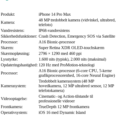
Produkt:
iPhone 14 Pro Max
48 MP tredobbelt kamera (vidvinkel, ultrabred,
Kamera:
telefoto)
Vandresistens:
IP68-vandresistens
Sikkerhedsfunktioner:
Crash Detection, Emergency SOS via Satellite
Processor:
A16 Bionic-processor
Skærm:
Super Retina XDR OLED-touchskærm
Skærmopløsning:
2796 × 1290 med 460 ppi
Lysstyrke:
1.600 nits (typisk), 2.000 nits (maksimal)
Opdateringshastighed:
120 Hz med ProMotion-teknologi
A16 Bionic-processor (6-core CPU, 5-kerne
Processor:
grafikprocessorenhed, 16-core Neural Engine)
Tredobbelt kamerasystem (48 MP
Kamerasystem:
hovedkamera, 12 MP ultrabred sensor, 12 MP
telefotokamera)
Cinematic- og Action-tilstande til
Videooptagelse:
professionelle videoer
Frontkamera:
TrueDepth 12 MP frontkamera
Operativsystem:
iOS 16 med Dynamic Island