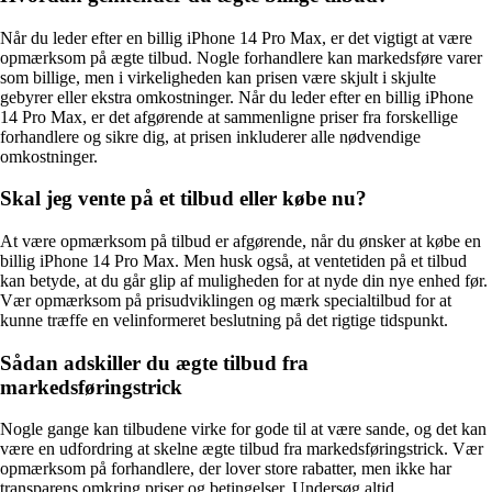
Når du leder efter en billig iPhone 14 Pro Max, er det vigtigt at være
opmærksom på ægte tilbud. Nogle forhandlere kan markedsføre varer
som billige, men i virkeligheden kan prisen være skjult i skjulte
gebyrer eller ekstra omkostninger. Når du leder efter en billig iPhone
14 Pro Max, er det afgørende at sammenligne priser fra forskellige
forhandlere og sikre dig, at prisen inkluderer alle nødvendige
omkostninger.
Skal jeg vente på et tilbud eller købe nu?
At være opmærksom på tilbud er afgørende, når du ønsker at købe en
billig iPhone 14 Pro Max. Men husk også, at ventetiden på et tilbud
kan betyde, at du går glip af muligheden for at nyde din nye enhed før.
Vær opmærksom på prisudviklingen og mærk specialtilbud for at
kunne træffe en velinformeret beslutning på det rigtige tidspunkt.
Sådan adskiller du ægte tilbud fra
markedsføringstrick
Nogle gange kan tilbudene virke for gode til at være sande, og det kan
være en udfordring at skelne ægte tilbud fra markedsføringstrick. Vær
opmærksom på forhandlere, der lover store rabatter, men ikke har
transparens omkring priser og betingelser. Undersøg altid