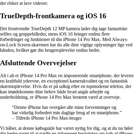
der elsker at lave videoer.
TrueDepth-frontkamera og iOS 16
Det frontvendte TrueDepth 12 MP kamera lader dig tage fantastiske
selfies og gruppebilleder, mens iOS 16 bringer endnu flere
forbedringer og funktioner til din iPhone 14 Pro Max. Med Always-
on-Lock Screen-skærmen har du alle dine vigtige oplysninger lige ved
hånden, hvilket gør din brugeroplevelse endnu bedre.
Afsluttende Overvejelser
Alt i alt er iPhone 14 Pro Max en imponerende smartphone, der leverer
en kraftfuld ydeevne, en exceptionel kamerakvalitet og en fantastisk
skærmoplevelse. Hvis du er på udkig efter en topmoderne telefon, der
kan imødekomme dine behov både hvad angår arbejde og
underholdning, er iPhone 14 Pro Max bestemt værd at overveje.
“Denne iPhone har overgået alle mine forventninger og
har virkelig forbedret min daglige brug af en smartphone.”
– Tilfreds iPhone 14 Pro Max-bruger
Vi håber, at denne købsguide har været nyttig for dig, og at du nu føler
dig bedre rustet til at træffe en informeret beslutning om køb af iPhone