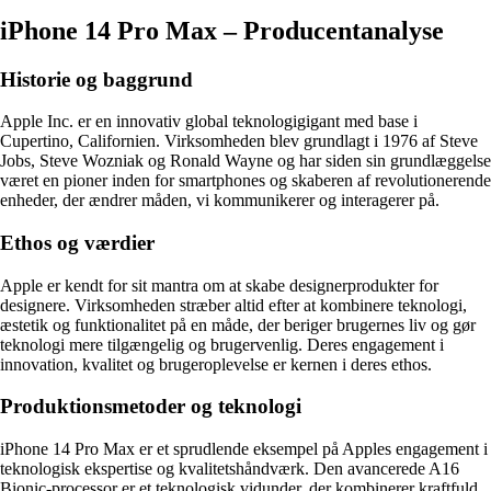
iPhone 14 Pro Max – Producentanalyse
Historie og baggrund
Apple Inc. er en innovativ global teknologigigant med base i
Cupertino, Californien. Virksomheden blev grundlagt i 1976 af Steve
Jobs, Steve Wozniak og Ronald Wayne og har siden sin grundlæggelse
været en pioner inden for smartphones og skaberen af revolutionerende
enheder, der ændrer måden, vi kommunikerer og interagerer på.
Ethos og værdier
Apple er kendt for sit mantra om at skabe designerprodukter for
designere. Virksomheden stræber altid efter at kombinere teknologi,
æstetik og funktionalitet på en måde, der beriger brugernes liv og gør
teknologi mere tilgængelig og brugervenlig. Deres engagement i
innovation, kvalitet og brugeroplevelse er kernen i deres ethos.
Produktionsmetoder og teknologi
iPhone 14 Pro Max er et sprudlende eksempel på Apples engagement i
teknologisk ekspertise og kvalitetshåndværk. Den avancerede A16
Bionic-processor er et teknologisk vidunder, der kombinerer kraftfuld