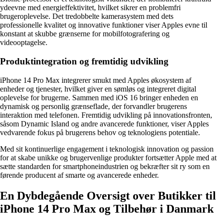
ydeevne med energieffektivitet, hvilket sikrer en problemfri
brugeroplevelse. Det tredobbelte kamerasystem med dets
professionelle kvalitet og innovative funktioner viser Apples evne til
konstant at skubbe grænserne for mobilfotografering og
videooptagelse.
Produktintegration og fremtidig udvikling
iPhone 14 Pro Max integrerer smukt med Apples økosystem af
enheder og tjenester, hvilket giver en sømløs og integreret digital
oplevelse for brugerne. Sammen med iOS 16 bringer enheden en
dynamisk og personlig grænseflade, der forvandler brugerens
interaktion med telefonen. Fremtidig udvikling på innovationsfronten,
såsom Dynamic Island og andre avancerede funktioner, viser Apples
vedvarende fokus på brugerens behov og teknologiens potentiale.
Med sit kontinuerlige engagement i teknologisk innovation og passion
for at skabe unikke og brugervenlige produkter fortsætter Apple med at
sætte standarden for smartphoneindustrien og bekræfter sit ry som en
førende producent af smarte og avancerede enheder.
En Dybdegående Oversigt over Butikker til
iPhone 14 Pro Max og Tilbehør i Danmark