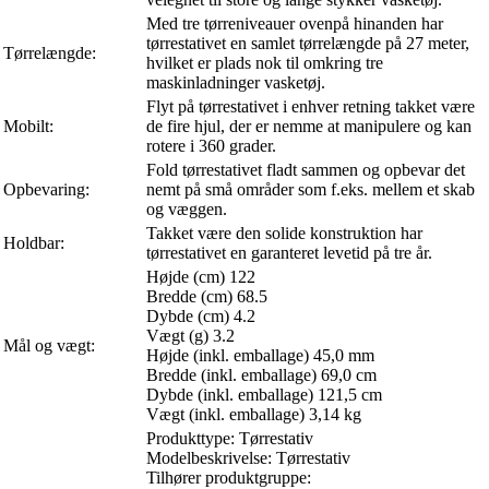
Med tre tørreniveauer ovenpå hinanden har
tørrestativet en samlet tørrelængde på 27 meter,
Tørrelængde:
hvilket er plads nok til omkring tre
maskinladninger vasketøj.
Flyt på tørrestativet i enhver retning takket være
Mobilt:
de fire hjul, der er nemme at manipulere og kan
rotere i 360 grader.
Fold tørrestativet fladt sammen og opbevar det
Opbevaring:
nemt på små områder som f.eks. mellem et skab
og væggen.
Takket være den solide konstruktion har
Holdbar:
tørrestativet en garanteret levetid på tre år.
Højde (cm) 122
Bredde (cm) 68.5
Dybde (cm) 4.2
Vægt (g) 3.2
Mål og vægt:
Højde (inkl. emballage) 45,0 mm
Bredde (inkl. emballage) 69,0 cm
Dybde (inkl. emballage) 121,5 cm
Vægt (inkl. emballage) 3,14 kg
Produkttype: Tørrestativ
Modelbeskrivelse: Tørrestativ
Tilhører produktgruppe: