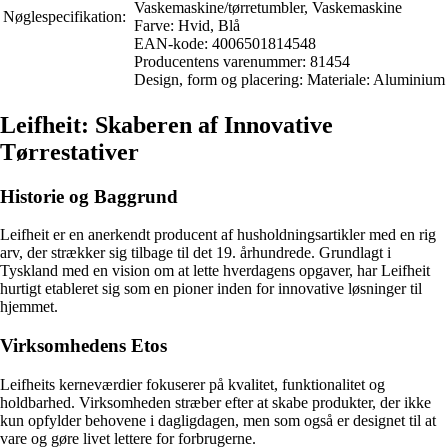
Vaskemaskine/tørretumbler, Vaskemaskine
Nøglespecifikation:
Farve: Hvid, Blå
EAN-kode: 4006501814548
Producentens varenummer: 81454
Design, form og placering: Materiale: Aluminium
Leifheit: Skaberen af Innovative
Tørrestativer
Historie og Baggrund
Leifheit er en anerkendt producent af husholdningsartikler med en rig
arv, der strækker sig tilbage til det 19. århundrede. Grundlagt i
Tyskland med en vision om at lette hverdagens opgaver, har Leifheit
hurtigt etableret sig som en pioner inden for innovative løsninger til
hjemmet.
Virksomhedens Etos
Leifheits kerneværdier fokuserer på kvalitet, funktionalitet og
holdbarhed. Virksomheden stræber efter at skabe produkter, der ikke
kun opfylder behovene i dagligdagen, men som også er designet til at
vare og gøre livet lettere for forbrugerne.