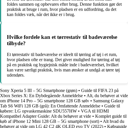
foldes sammen og opbevares efter brug. Denne funktion gør det
praktisk at bruge i rum, hvor pladsen er en udfordring, da det
kan foldes væk, når det ikke er i brug.
Hvilke fordele kan et tørrestativ til badeværelse
tilbyde?
Et tørrestativ til badeværelse er ideelt til tørring af tøj i et rum,
hvor pladsen ofte er trang. Det giver mulighed for tørring af tøj
på en praktisk og hygiejnisk måde inde i badeværelset, hvilket
kan være særligt praktisk, hvis man ønsker at undgå at tørre tøj
udendørs.
Sony Xperia 5 III – 5G Smartphone (grøn)
•
Guide til FIFA 23 på
Xbox Series X: En Dybdegående Anmeldelse
•
Alt, du behøver at vide
om iPhone 14 Pro – 5G smartphone 128 GB sølv
•
Samsung Galaxy
Tab S6 WiFi 128 GB (grå): En Omfattende Anmeldelse
•
Guide til
købere: LG opvaskemaskine SDU557HW
•
VGA til HDMI
Kompatibel Adapter Guide: Alt du behøver at vide
•
Komplet guide til
køb af iPhone 12 Mini 128 GB – 5G smartphone (sort)
•
Alt hvad du
behøver at vide om LG 42 C2 4K OLED evo TV (2022)
•
Købsguide