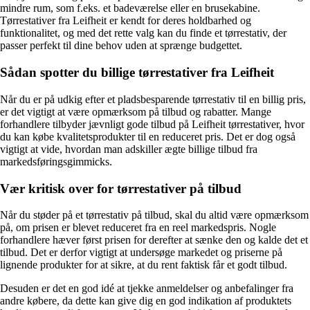
mindre rum, som f.eks. et badeværelse eller en brusekabine.
Tørrestativer fra Leifheit er kendt for deres holdbarhed og
funktionalitet, og med det rette valg kan du finde et tørrestativ, der
passer perfekt til dine behov uden at sprænge budgettet.
Sådan spotter du billige tørrestativer fra Leifheit
Når du er på udkig efter et pladsbesparende tørrestativ til en billig pris,
er det vigtigt at være opmærksom på tilbud og rabatter. Mange
forhandlere tilbyder jævnligt gode tilbud på Leifheit tørrestativer, hvor
du kan købe kvalitetsprodukter til en reduceret pris. Det er dog også
vigtigt at vide, hvordan man adskiller ægte billige tilbud fra
markedsføringsgimmicks.
Vær kritisk over for tørrestativer på tilbud
Når du støder på et tørrestativ på tilbud, skal du altid være opmærksom
på, om prisen er blevet reduceret fra en reel markedspris. Nogle
forhandlere hæver først prisen for derefter at sænke den og kalde det et
tilbud. Det er derfor vigtigt at undersøge markedet og priserne på
lignende produkter for at sikre, at du rent faktisk får et godt tilbud.
Desuden er det en god idé at tjekke anmeldelser og anbefalinger fra
andre købere, da dette kan give dig en god indikation af produktets