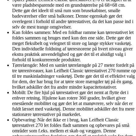
være pladsbesparende med en grundstørrelse på 68×68 cm.
Dette gør det ideelt til små rum som brusekabiner, smalle
badeværelser eller små balkoner. Denne egenskab gør det
overlegent i forhold til andre tørrestativer, da det kan passe ind i
selv de mest trange omgivelser.
Kan foldes sammen: Med en foldbar ramme kan tørrestativet let
foldes sammen og bruges med kun den ene side. Dette gør det
meget fleksibelt og velegnet til store og lange stykker vasketøj.
Den individuelle foldning af tørresnorene på hvert niveau giver
ekstra praktisk anvendelighed og gør det til et alsidigt valg i
forhold til konkurrerende produkter.
Tørrelængde: Med en samlet tørrelængde på 27 meter fordelt på
tre tørreniveauer, kan Leifheit Classic tørrestativet 270 rumme op
til tre maskinladninger vasketøj. Dette gør det til et effektivt valg
for dem, der har brug for at tørre store mængder tøj på én gang,
hvilket adskiller det fra andre mindre kapacitetsstativer.
Mobilt: De fire hjul på tørrestativet gør det nemt at flytte det i
enhver retning. Hjulene kan rotere 360 grader, hvilket giver
enestående mobilitet og gør det let at manøvrere, selv når det er
fuldt læsset med vasketøj. Denne mobilitet adskiller det fra mere
stationære tørrestativer på markedet.
Opbevaring: Når det ikke er i brug, kan Leifheit Classic
tørrestativet 270 let foldes fladt sammen og opbevares på små
områder som f.eks. mellem et skab og væggen. Denne