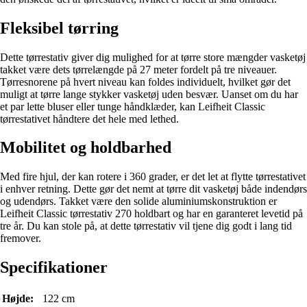
Fleksibel tørring
Dette tørrestativ giver dig mulighed for at tørre store mængder vasketøj
takket være dets tørrelængde på 27 meter fordelt på tre niveauer.
Tørresnorene på hvert niveau kan foldes individuelt, hvilket gør det
muligt at tørre lange stykker vasketøj uden besvær. Uanset om du har
et par lette bluser eller tunge håndklæder, kan Leifheit Classic
tørrestativet håndtere det hele med lethed.
Mobilitet og holdbarhed
Med fire hjul, der kan rotere i 360 grader, er det let at flytte tørrestativet
i enhver retning. Dette gør det nemt at tørre dit vasketøj både indendørs
og udendørs. Takket være den solide aluminiumskonstruktion er
Leifheit Classic tørrestativ 270 holdbart og har en garanteret levetid på
tre år. Du kan stole på, at dette tørrestativ vil tjene dig godt i lang tid
fremover.
Specifikationer
Højde:
122 cm