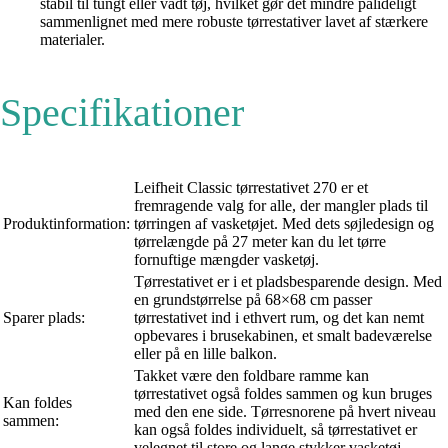
stabil til tungt eller vådt tøj, hvilket gør det mindre pålideligt
sammenlignet med mere robuste tørrestativer lavet af stærkere
materialer.
Specifikationer
Leifheit Classic tørrestativet 270 er et
fremragende valg for alle, der mangler plads til
Produktinformation:
tørringen af vasketøjet. Med dets søjledesign og
tørrelængde på 27 meter kan du let tørre
fornuftige mængder vasketøj.
Tørrestativet er i et pladsbesparende design. Med
en grundstørrelse på 68×68 cm passer
Sparer plads:
tørrestativet ind i ethvert rum, og det kan nemt
opbevares i brusekabinen, et smalt badeværelse
eller på en lille balkon.
Takket være den foldbare ramme kan
tørrestativet også foldes sammen og kun bruges
Kan foldes
med den ene side. Tørresnorene på hvert niveau
sammen:
kan også foldes individuelt, så tørrestativet er
velegnet til store og lange stykker vasketøj.