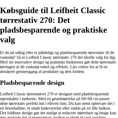
Købsguide til Leifheit Classic
tørrestativ 270: Det
pladsbesparende og praktiske
valg
Er du på udkig efter et pålideligt og pladsbesparende tørrestativ til dit
vasketøj? Så er Leifheit Classic tørrestativ 270 det ideelle valg for dig.
Med sin innovative design og praktiske funktioner gør dette tørrestativ
tørringen af dit vasketøj enkel og effektiv. Læs videre for at få en
detaljeret gennemgang af produktet og dets fordele.
Pladsbesparende design
Leifheit Classic tørrestativet 270 er designet med pladsbesparende
egenskaber i tankerne. Med en grundstørrelse på 68×68 cm passer
dette tørrestativ perfekt ind i ethvert rum. Du kan nemt opbevare det i
en brusekabine, et smalt badeværelse eller endda på en lille balkon.
Det foldbare design gør det muligt at reducere størrelsen og bruge kun
den ønskede del af tørrestativet, hvilket er ideelt til små områder.