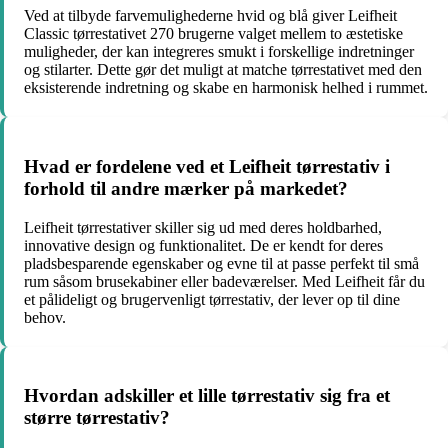
Ved at tilbyde farvemulighederne hvid og blå giver Leifheit
Classic tørrestativet 270 brugerne valget mellem to æstetiske
muligheder, der kan integreres smukt i forskellige indretninger
og stilarter. Dette gør det muligt at matche tørrestativet med den
eksisterende indretning og skabe en harmonisk helhed i rummet.
Hvad er fordelene ved et Leifheit tørrestativ i
forhold til andre mærker på markedet?
Leifheit tørrestativer skiller sig ud med deres holdbarhed,
innovative design og funktionalitet. De er kendt for deres
pladsbesparende egenskaber og evne til at passe perfekt til små
rum såsom brusekabiner eller badeværelser. Med Leifheit får du
et pålideligt og brugervenligt tørrestativ, der lever op til dine
behov.
Hvordan adskiller et lille tørrestativ sig fra et
større tørrestativ?