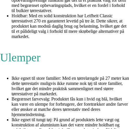
opbevaringsvenlige funktion gør det til et praktisk valg for dem
med begrænset opbevaringsplads, hvilket er en fordel i forhold
til bulkier tørrestativer.
Holdbar: Med en solid konstruktion har Leifheit Classic
tørrestativet 270 en garanteret levetid på tre år. Dette sikrer, at
produktet kan modstå daglig brug og belastning, hvilket gør det
til et pålideligt valg i forhold til mere skrøbelige alternativer på
markedet.
Ulemper
Ikke egnet til store familier: Med en tørrelængde på 27 meter kan
dette tørrestativ muligvis ikke rumme nok tøj til store familier,
hvilket gør det mindre praktisk sammenlignet med større
tørrestativer på markedet.
Begrænset farvevalg: Produktet fås kun i hvid og blå, hvilket
kan være en ulempe for forbrugere, der foretrækker andre farver
eller ønsker at matche deres tørrestativ med deres
hjemmeindretning.
Ikke egnet til tungt tøj: På grund af produktets lette vægt og
konstruktion af aluminium kan det være mindre holdbart og