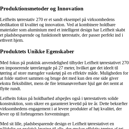
Produktionsmetoder og Innovation
Leifheits tørrestativ 270 er et sandt eksempel på virksomhedens
dedikation til kvalitet og innovation. Ved at kombinere holdbare
materialer som aluminium med et intelligent design har Leifheit skabt
et pladsbesparende og funktionelt tørrestativ, der passer perfekt ind i
ethvert hjem.
Produktets Unikke Egenskaber
Med fokus på praktisk anvendelighed tilbyder Leifheit tørrestativet 270
en imponerende tørrelængde på 27 meter, hvilket gør det ideelt til
tørring af store mængder vasketøj på en effektiv måde. Muligheden for
at folde stativet sammen og bruge det med kun den ene side giver
ekstra fleksibilitet, mens de fire letmanøvrerbare hjul gør det nemt at
flytte rundt.
Leifheits fokus på holdbarhed afspejles også i tørrestativets solide
konstruktion, som sikrer en garanteret levetid på tre år. Dette bekræfter
virksomhedens engagement i at levere produkter af høj kvalitet, der
lever op til forbrugernes forventninger.
Med sit lille, pladsbesparende design er Leifheit tørrestativet en
pålidelig og praktisk løsning til alle, der ønsker effektiv tørring af tøj