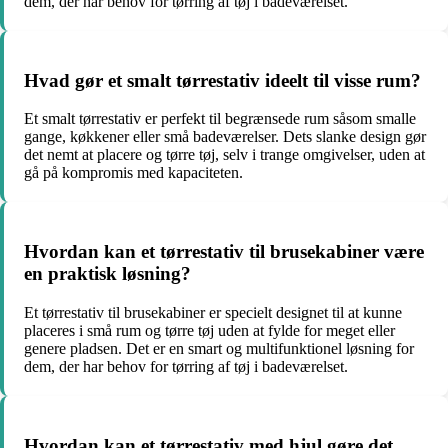
dem, der har behov for tørring af tøj i badeværelset.
Hvad gør et smalt tørrestativ ideelt til visse rum?
Et smalt tørrestativ er perfekt til begrænsede rum såsom smalle
gange, køkkener eller små badeværelser. Dets slanke design gør
det nemt at placere og tørre tøj, selv i trange omgivelser, uden at
gå på kompromis med kapaciteten.
Hvordan kan et tørrestativ til brusekabiner være
en praktisk løsning?
Et tørrestativ til brusekabiner er specielt designet til at kunne
placeres i små rum og tørre tøj uden at fylde for meget eller
genere pladsen. Det er en smart og multifunktionel løsning for
dem, der har behov for tørring af tøj i badeværelset.
Hvordan kan et tørrestativ med hjul gøre det