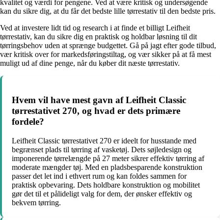
kvalitet og værdi for pengene. Ved at være kritisk og undersøgende
kan du sikre dig, at du får det bedste lille tørrestativ til den bedste pris.
Ved at investere lidt tid og research i at finde et billigt Leifheit
tørrestativ, kan du sikre dig en praktisk og holdbar løsning til dit
tørringsbehov uden at sprænge budgettet. Gå på jagt efter gode tilbud,
vær kritisk over for markedsføringstiltag, og vær sikker på at få mest
muligt ud af dine penge, når du køber dit næste tørrestativ.
Hvem vil have mest gavn af Leifheit Classic
tørrestativet 270, og hvad er dets primære
fordele?
Leifheit Classic tørrestativet 270 er ideelt for husstande med
begrænset plads til tørring af vasketøj. Dets søjledesign og
imponerende tørrelængde på 27 meter sikrer effektiv tørring af
moderate mængder tøj. Med en pladsbesparende konstruktion
passer det let ind i ethvert rum og kan foldes sammen for
praktisk opbevaring. Dets holdbare konstruktion og mobilitet
gør det til et pålideligt valg for dem, der ønsker effektiv og
bekvem tørring.