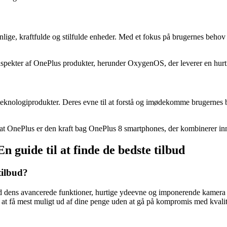
lige, kraftfulde og stilfulde enheder. Med et fokus på brugernes beho
le aspekter af OnePlus produkter, herunder OxygenOS, der leverer en hur
teknologiprodukter. Deres evne til at forstå og imødekomme brugernes
rt, at OnePlus er den kraft bag OnePlus 8 smartphones, der kombinerer i
n guide til at finde de bedste tilbud
tilbud?
 dens avancerede funktioner, hurtige ydeevne og imponerende kamera er 
 er at få mest muligt ud af dine penge uden at gå på kompromis med kvali