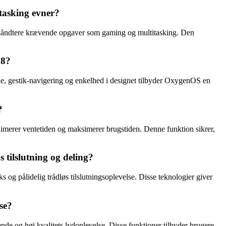
tasking evner?
åndtere krævende opgaver som gaming og multitasking. Den
 8?
e, gestik-navigering og enkelhed i designet tilbyder OxygenOS en
?
imerer ventetiden og maksimerer brugstiden. Denne funktion sikrer,
 tilslutning og deling?
g pålidelig trådløs tilslutningsoplevelse. Disse teknologier giver
se?
de og høj kvalitets lydoplevelse. Disse funktioner tilbyder brugere