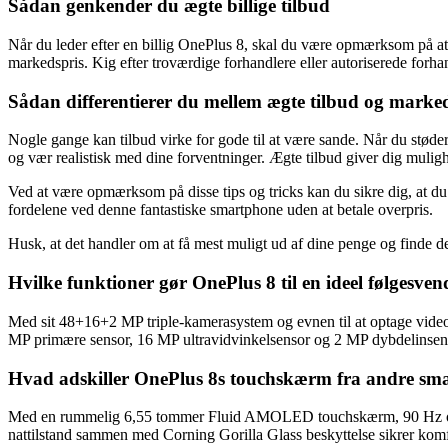
Sådan genkender du ægte billige tilbud
Når du leder efter en billig OnePlus 8, skal du være opmærksom på at k
markedspris. Kig efter troværdige forhandlere eller autoriserede forha
Sådan differentierer du mellem ægte tilbud og marked
Nogle gange kan tilbud virke for gode til at være sande. Når du støde
og vær realistisk med dine forventninger. Ægte tilbud giver dig muligh
Ved at være opmærksom på disse tips og tricks kan du sikre dig, at du 
fordelene ved denne fantastiske smartphone uden at betale overpris.
Husk, at det handler om at få mest muligt ud af dine penge og finde den
Hvilke funktioner gør OnePlus 8 til en ideel følgesve
Med sit 48+16+2 MP triple-kamerasystem og evnen til at optage video
MP primære sensor, 16 MP ultravidvinkelsensor og 2 MP dybdelinsen sik
Hvad adskiller OnePlus 8s touchskærm fra andre sm
Med en rummelig 6,55 tommer Fluid AMOLED touchskærm, 90 Hz opdat
nattilstand sammen med Corning Gorilla Glass beskyttelse sikrer komf