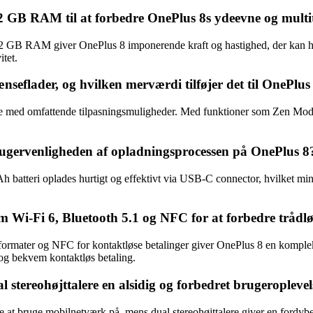
 GB RAM til at forbedre OnePlus 8s ydeevne og multi
 GB RAM giver OnePlus 8 imponerende kraft og hastighed, der kan h
tet.
eflader, og hvilken merværdi tilføjer det til OnePlus
lse med omfattende tilpasningsmuligheder. Med funktioner som Zen Mod
gervenligheden af opladningsprocessen på OnePlus 8
atteri oplades hurtigt og effektivt via USB-C connector, hvilket min
 Wi-Fi 6, Bluetooth 5.1 og NFC for at forbedre trådløs
rmater og NFC for kontaktløse betalinger giver OnePlus 8 en kompleks o
 og bekvem kontaktløs betaling.
stereohøjttalere en alsidig og forbedret brugeroplevel
at bruge mobilnetværk på, mens dual stereohøjttalere giver en fordyben