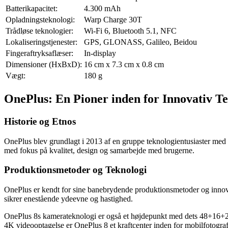
Batterikapacitet:
4.300 mAh
Opladningsteknologi:
Warp Charge 30T
Trådløse teknologier:
Wi-Fi 6, Bluetooth 5.1, NFC
Lokaliseringstjenester:
GPS, GLONASS, Galileo, Beidou
Fingeraftryksaflæser:
In-display
Dimensioner (HxBxD):
16 cm x 7.3 cm x 0.8 cm
Vægt:
180 g
OnePlus: En Pioner inden for Innovativ T
Historie og Etnos
OnePlus blev grundlagt i 2013 af en gruppe teknologientusiaster med
med fokus på kvalitet, design og samarbejde med brugerne.
Produktionsmetoder og Teknologi
OnePlus er kendt for sine banebrydende produktionsmetoder og inn
sikrer enestående ydeevne og hastighed.
OnePlus 8s kamerateknologi er også et højdepunkt med dets 48+16+2 MP 
4K videooptagelse er OnePlus 8 et kraftcenter inden for mobilfotograf