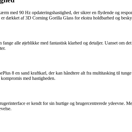
 med 90 Hz opdateringshastighed, der sikrer en flydende og respons
 er dækket af 3D Corning Gorilla Glass for ekstra holdbarhed og beskyt
ange alle øjeblikke med fantastisk klarhed og detaljer. Uanset om det 
ter.
en sand kraftkarl, der kan håndtere alt fra multitasking til tunge s
 på kompromis med hastigheden.
ugerinterface er kendt for sin hurtige og brugercentrerede ydeevne. 
evelse.