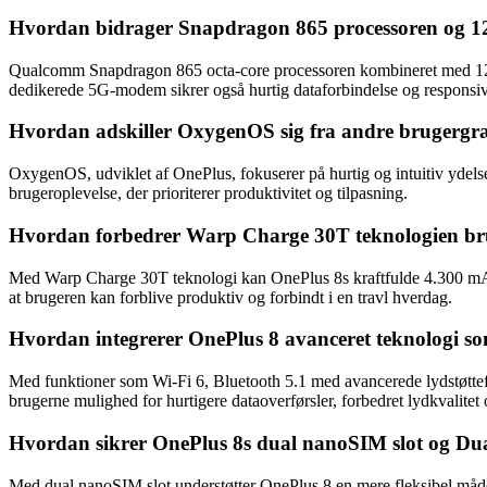
Hvordan bidrager Snapdragon 865 processoren og 12
Qualcomm Snapdragon 865 octa-core processoren kombineret med 12
dedikerede 5G-modem sikrer også hurtig dataforbindelse og responsivi
Hvordan adskiller OxygenOS sig fra andre brugergræns
OxygenOS, udviklet af OnePlus, fokuserer på hurtig og intuitiv yde
brugeroplevelse, der prioriterer produktivitet og tilpasning.
Hvordan forbedrer Warp Charge 30T teknologien bru
Med Warp Charge 30T teknologi kan OnePlus 8s kraftfulde 4.300 mAh b
at brugeren kan forblive produktiv og forbindt i en travl hverdag.
Hvordan integrerer OnePlus 8 avanceret teknologi som
Med funktioner som Wi-Fi 6, Bluetooth 5.1 med avancerede lydstøttefo
brugerne mulighed for hurtigere dataoverførsler, forbedret lydkvalitet
Hvordan sikrer OnePlus 8s dual nanoSIM slot og Dual 
Med dual nanoSIM slot understøtter OnePlus 8 en mere fleksibel måde 