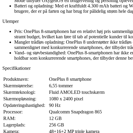
Mode tilbyder OxygenOS en brugervenlig og personlig oplevelse
Batteri og opladning: Med et kraftfuldt 4.300 mAh batteri og W
brugere, der er på farten og har brug for pålidelig strøm hele da
Ulemper
Pris: OnePlus 8-smartphonen har en relativt høj pris sammenli
stramt budget, hvilket kan føre til tab af potentielle kunder til
Mangler trådløs opladning: OnePlus 8 understøtter ikke trådløs
sammenlignet med konkurrerende smartphones, der tilbyder trå
Vand- og støvbestandighed: OnePlus 8-smartphonen har ikke en o
holdbar som konkurrerende smartphones, der tilbyder denne bes
Specifikationer
Produktnavn:
OnePlus 8 smartphone
Skærmstørrelse:
6,55 tommer
Skærmteknologi:
Fluid AMOLED touchskærm
Skærmopløsning:
1080 x 2400 pixel
Opdateringshastighed:
90 Hz
Processor:
Qualcomm Snapdragon 865
RAM:
12 GB
Lagerplads:
256 GB
Kamera:
48+16+2 MP triple kamera