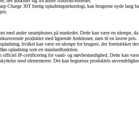
, der adskiller sig fra andre Android-enheder.
arp Charge 30T hurtig opladningsteknologi, kan brugerne nyde lang batt
gen.
gnet med andre smartphones på markedet. Dette kan være en ulempe, da 
 konkurrerende produkter med lignende funktioner, men til en lavere pris.
 opladning, hvilket kan være en ulempe for brugere, der foretrækker d
dløs opladning som en standardfunktion.
fficiel IP-certificering for vand- og støvbestandighed. Dette kan være 
kyttelse mod elementerne. Det kan begrænse produktets anvendelighed i