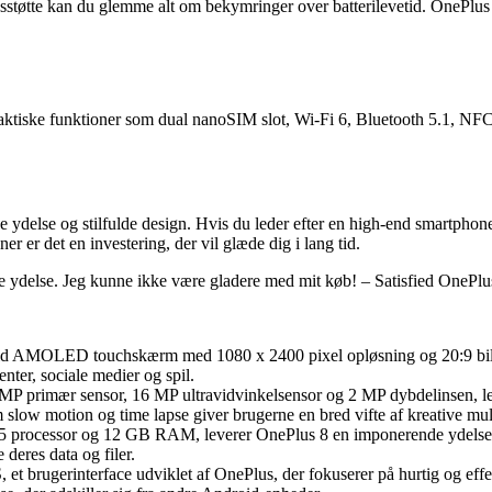
øtte kan du glemme alt om bekymringer over batterilevetid. OnePlus 8 h
tiske funktioner som dual nanoSIM slot, Wi-Fi 6, Bluetooth 5.1, NFC ti
ydelse og stilfulde design. Hvis du leder efter en high-end smartphone
r er det en investering, der vil glæde dig i lang tid.
e ydelse. Jeg kunne ikke være gladere med mit køb! – Satisfied OnePlu
id AMOLED touchskærm med 1080 x 2400 pixel opløsning og 20:9 bille
nter, sociale medier og spil.
P primær sensor, 16 MP ultravidvinkelsensor og 2 MP dybdelinsen, le
 slow motion og time lapse giver brugerne en bred vifte af kreative mu
processor og 12 GB RAM, leverer OnePlus 8 en imponerende ydelse, d
deres data og filer.
brugerinterface udviklet af OnePlus, der fokuserer på hurtig og effek