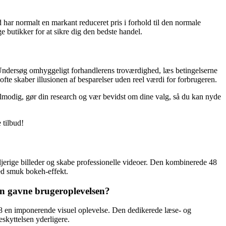
 har normalt en markant reduceret pris i forhold til den normale
e butikker for at sikre dig den bedste handel.
. Undersøg omhyggeligt forhandlerens troværdighed, læs betingelserne
fte skaber illusionen af besparelser uden reel værdi for forbrugeren.
 tålmodig, gør din research og vær bevidst om dine valg, så du kan nyde
 tilbud!
erige billeder og skabe professionelle videoer. Den kombinerede 48
med smuk bokeh-effekt.
n gavne brugeroplevelsen?
en imponerende visuel oplevelse. Den dedikerede læse- og
skyttelsen yderligere.