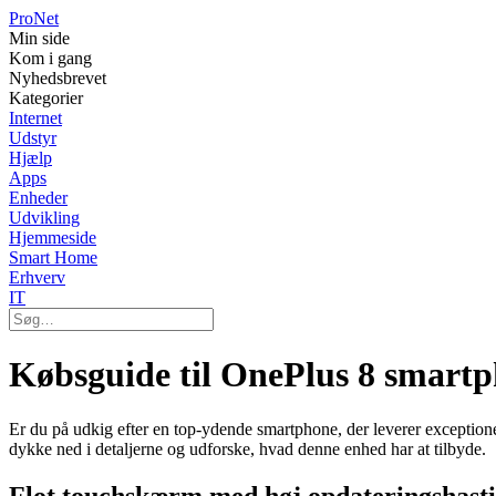
Pro
Net
Min side
Kom i gang
Nyhedsbrevet
Kategorier
Internet
Udstyr
Hjælp
Apps
Enheder
Udvikling
Hjemmeside
Smart Home
Erhverv
IT
Købsguide til OnePlus 8 smartp
Er du på udkig efter en top-ydende smartphone, der leverer exceptione
dykke ned i detaljerne og udforske, hvad denne enhed har at tilbyde.
Flot touchskærm med høj opdateringshast