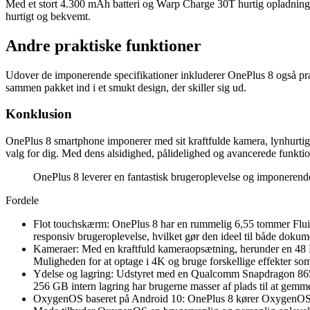
Med et stort 4.300 mAh batteri og Warp Charge 30T hurtig opladningsst
hurtigt og bekvemt.
Andre praktiske funktioner
Udover de imponerende specifikationer inkluderer OnePlus 8 også prak
sammen pakket ind i et smukt design, der skiller sig ud.
Konklusion
OnePlus 8 smartphone imponerer med sit kraftfulde kamera, lynhurtige 
valg for dig. Med dens alsidighed, pålidelighed og avancerede funktione
OnePlus 8 leverer en fantastisk brugeroplevelse og imponerend
Fordele
Flot touchskærm: OnePlus 8 har en rummelig 6,55 tommer Flu
responsiv brugeroplevelse, hvilket gør den ideel til både dokume
Kameraer: Med en kraftfuld kameraopsætning, herunder en 48 M
Muligheden for at optage i 4K og bruge forskellige effekter som
Ydelse og lagring: Udstyret med en Qualcomm Snapdragon 865 
256 GB intern lagring har brugerne masser af plads til at gemme 
OxygenOS baseret på Android 10: OnePlus 8 kører OxygenOS, et 