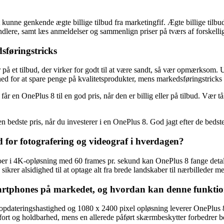
unne genkende ægte billige tilbud fra marketingfif. Ægte billige tilbud
ndlere, samt læs anmeldelser og sammenlign priser på tværs af forskellig
sføringstricks
r på et tilbud, der virker for godt til at være sandt, så vær opmærksom
ed for at spare penge på kvalitetsprodukter, mens markedsføringstricks o
får en OnePlus 8 til en god pris, når den er billig eller på tilbud. Vær
 bedste pris, når du investerer i en OnePlus 8. God jagt efter de bedste
nd for fotografering og videograf i hverdagen?
er i 4K-opløsning med 60 frames pr. sekund kan OnePlus 8 fange detalj
rer alsidighed til at optage alt fra brede landskaber til nærbilleder 
artphones på markedet, og hvordan kan denne funktio
eringshastighed og 1080 x 2400 pixel opløsning leverer OnePlus 8 
ort og holdbarhed, mens en allerede påført skærmbeskytter forbedrer be