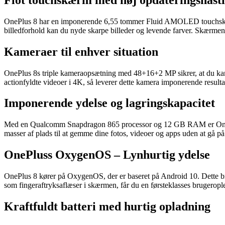
OnePlus 8 har en imponerende 6,55 tommer Fluid AMOLED touchskærm
billedforhold kan du nyde skarpe billeder og levende farver. Skærmen
Kameraer til enhver situation
OnePlus 8s triple kameraopsætning med 48+16+2 MP sikrer, at du kan f
actionfyldte videoer i 4K, så leverer dette kamera imponerende resulta
Imponerende ydelse og lagringskapacitet
Med en Qualcomm Snapdragon 865 processor og 12 GB RAM er OnePlus 8 
masser af plads til at gemme dine fotos, videoer og apps uden at gå
OnePluss OxygenOS – Lynhurtig ydelse
OnePlus 8 kører på OxygenOS, der er baseret på Android 10. Dette br
som fingeraftryksaflæser i skærmen, får du en førsteklasses brugeropl
Kraftfuldt batteri med hurtig opladning