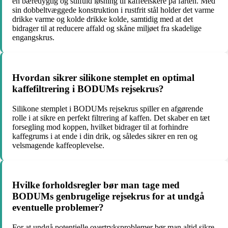
en bæredygtig og stilfuld løsning til kaffeelskere på farten. Med
sin dobbeltvæggede konstruktion i rustfrit stål holder det varme
drikke varme og kolde drikke kolde, samtidig med at det
bidrager til at reducere affald og skåne miljøet fra skadelige
engangskrus.
Hvordan sikrer silikone stemplet en optimal
kaffefiltrering i BODUMs rejsekrus?
Silikone stemplet i BODUMs rejsekrus spiller en afgørende
rolle i at sikre en perfekt filtrering af kaffen. Det skaber en tæt
forsegling mod koppen, hvilket bidrager til at forhindre
kaffegrums i at ende i din drik, og således sikrer en ren og
velsmagende kaffeoplevelse.
Hvilke forholdsregler bør man tage med
BODUMs genbrugelige rejsekrus for at undgå
eventuelle problemer?
For at undgå potentielle overtryksproblemer bør man altid sikre