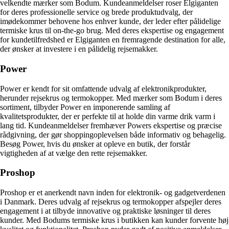
velkendte mærker som Bodum. Kundeanmeldelser roser Elgiganten
for deres professionelle service og brede produktudvalg, der
imødekommer behovene hos enhver kunde, der leder efter pålidelige
termiske krus til on-the-go brug. Med deres ekspertise og engagement
for kundetilfredshed er Elgiganten en fremragende destination for alle,
der ønsker at investere i en pålidelig rejsemakker.
Power
Power er kendt for sit omfattende udvalg af elektronikprodukter,
herunder rejsekrus og termokopper. Med mærker som Bodum i deres
sortiment, tilbyder Power en imponerende samling af
kvalitetsprodukter, der er perfekte til at holde din varme drik varm i
lang tid. Kundeanmeldelser fremhæver Powers ekspertise og præcise
rådgivning, der gør shoppingoplevelsen både informativ og behagelig.
Besøg Power, hvis du ønsker at opleve en butik, der forstår
vigtigheden af at vælge den rette rejsemakker.
Proshop
Proshop er et anerkendt navn inden for elektronik- og gadgetverdenen
i Danmark. Deres udvalg af rejsekrus og termokopper afspejler deres
engagement i at tilbyde innovative og praktiske løsninger til deres
kunder. Med Bodums termiske krus i butikken kan kunder forvente høj