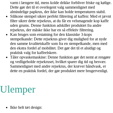
varm i længere tid, mens kolde drikke forbliver friske og kølige.
Dette gør det til et overlegent valg sammenlignet med
almindelige papkrus, der ikke kan holde temperaturen stabil.
Silikone stempel sikrer perfekt filtrering af kaffen: Med et jævnt
filter sikrer dette rejsekrus, at du får en velsmagende kop kaffe
uden grums. Denne funktion adskiller produktet fra andre
rejsekrus, der måske ikke har en så effektiv filtrering.
Kan bruges som erstatning for den klassiske 3-kops
stempelkande: Dette rejsekrus giver dig mulighed for at nyde
den samme kvalitetskaffe som fra en stempelkande, men med
den ekstra fordel af mobilitet. Det gør det til et alsidigt og
praktisk valg for kaffeelskere.
Tåler opvaskemaskine: Denne funktion gør det nemt at rengøre
og vedligeholde rejsekruset, hvilket sparer dig tid og besvær.
Sammenlignet med andre rejsekrus, der kræver håndvask, er
dette en praktisk fordel, der gør produktet mere brugervenligt.
Ulemper
Ikke helt tæt design: