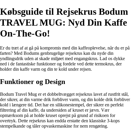
Købsguide til Rejsekrus Bodum
TRAVEL MUG: Nyd Din Kaffe
On-The-Go!
Er du træt af at gå på kompromis med din kaffeoplevelse, når du er på
farten? Med Bodums genbrugelige rejsekrus kan du nyde din
yndlingsdrik uden at skade miljøet med engangskrus. Lad os dykke
ned i de fantastiske funktioner og fordele ved dette termokrus, der
holder din kaffe varm og din te kold under rejsen.
Funktioner og Design
Bodum Travel Mug er et dobbeltvægget rejsekrus lavet af rustfrit stål,
der sikrer, at din varme drik forbliver varm, og din kolde drik forbliver
kold i længere tid. Det har en silikonestempel, der sikrer en perfekt
filtrering af din kaffe, da undersiden af kruset er jævn. Vær
opmærksom på at holde kruset oprejst på grund af risikoen for
overtryk. Dette rejsekrus kan endda erstatte den klassiske 3-kops
stempelkande og tåler opvaskemaskine for nem rengøring.