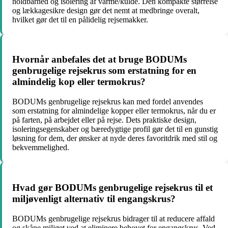
holdbarhed og isolering af varme/kulde. Den kompakte størrelse
og lækkagesikre design gør det nemt at medbringe overalt,
hvilket gør det til en pålidelig rejsemakker.
Hvornår anbefales det at bruge BODUMs
genbrugelige rejsekrus som erstatning for en
almindelig kop eller termokrus?
BODUMs genbrugelige rejsekrus kan med fordel anvendes
som erstatning for almindelige kopper eller termokrus, når du er
på farten, på arbejdet eller på rejse. Dets praktiske design,
isoleringsegenskaber og bæredygtige profil gør det til en gunstig
løsning for dem, der ønsker at nyde deres favoritdrik med stil og
bekvemmelighed.
Hvad gør BODUMs genbrugelige rejsekrus til et
miljøvenligt alternativ til engangskrus?
BODUMs genbrugelige rejsekrus bidrager til at reducere affald
og skåne miljøet ved at eliminere behovet for engangskrus. Ved