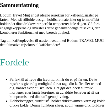
Sammenfatning
Bodum Travel Mug er det ideelle rejsekrus for kaffeentusiaster på
farten. Med sit stilfulde design, holdbare materialer og termoeffekt
holder det dine drikkevarer perfekt tempereret hele dagen. Gå forbi
engangskopperne og invester i dette genanvendelige rejsekrus, der
kombinerer funktionalitet med bæredygtighed.
Tag din kaffeoplevelse til næste niveau med Bodum TRAVEL MUG –
det ultimative rejsekrus til kaffekendere!
Fordele
Perfekt til at nyde din favoritdrik når du er på farten: Dette
rejsekrus giver dig mulighed for at tage din kaffe eller te med
dig, uanset hvor du skal hen. Det gør det ideelt til travle
morgener eller lange køreture, så du aldrig behøver at gå på
kompromis med din kaffegenoplivning.
Dobbeltvægget, rustfrit stål holder drikkevarmen varm og kolde
drikke kolde: Denne funktion sikrer, at din varme drik forbliver