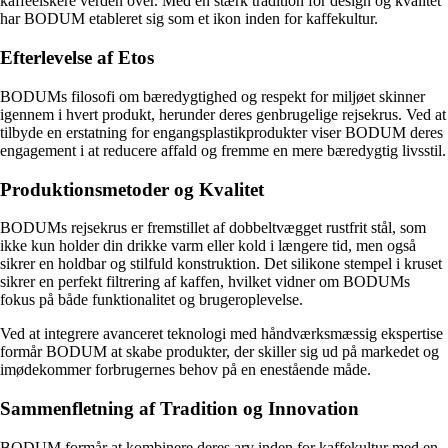
kaffeelskere verden over. Med en stærk tradition for design og kvalitet
har BODUM etableret sig som et ikon inden for kaffekultur.
Efterlevelse af Etos
BODUMs filosofi om bæredygtighed og respekt for miljøet skinner
igennem i hvert produkt, herunder deres genbrugelige rejsekrus. Ved at
tilbyde en erstatning for engangsplastikprodukter viser BODUM deres
engagement i at reducere affald og fremme en mere bæredygtig livsstil.
Produktionsmetoder og Kvalitet
BODUMs rejsekrus er fremstillet af dobbeltvægget rustfrit stål, som
ikke kun holder din drikke varm eller kold i længere tid, men også
sikrer en holdbar og stilfuld konstruktion. Det silikone stempel i kruset
sikrer en perfekt filtrering af kaffen, hvilket vidner om BODUMs
fokus på både funktionalitet og brugeroplevelse.
Ved at integrere avanceret teknologi med håndværksmæssig ekspertise
formår BODUM at skabe produkter, der skiller sig ud på markedet og
imødekommer forbrugernes behov på en enestående måde.
Sammenfletning af Tradition og Innovation
BODUM formår at kombinere deres arv inden for kaffekultur med en