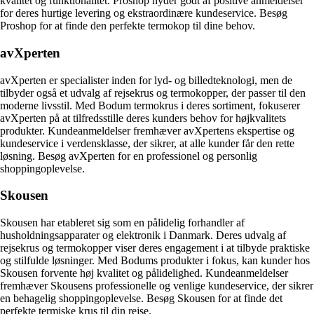
kvalitet og funktionalitet. Proshop nyder godt af positive anmeldelser
for deres hurtige levering og ekstraordinære kundeservice. Besøg
Proshop for at finde den perfekte termokop til dine behov.
avXperten
avXperten er specialister inden for lyd- og billedteknologi, men de
tilbyder også et udvalg af rejsekrus og termokopper, der passer til den
moderne livsstil. Med Bodum termokrus i deres sortiment, fokuserer
avXperten på at tilfredsstille deres kunders behov for højkvalitets
produkter. Kundeanmeldelser fremhæver avXpertens ekspertise og
kundeservice i verdensklasse, der sikrer, at alle kunder får den rette
løsning. Besøg avXperten for en professionel og personlig
shoppingoplevelse.
Skousen
Skousen har etableret sig som en pålidelig forhandler af
husholdningsapparater og elektronik i Danmark. Deres udvalg af
rejsekrus og termokopper viser deres engagement i at tilbyde praktiske
og stilfulde løsninger. Med Bodums produkter i fokus, kan kunder hos
Skousen forvente høj kvalitet og pålidelighed. Kundeanmeldelser
fremhæver Skousens professionelle og venlige kundeservice, der sikrer
en behagelig shoppingoplevelse. Besøg Skousen for at finde det
perfekte termiske krus til din rejse.