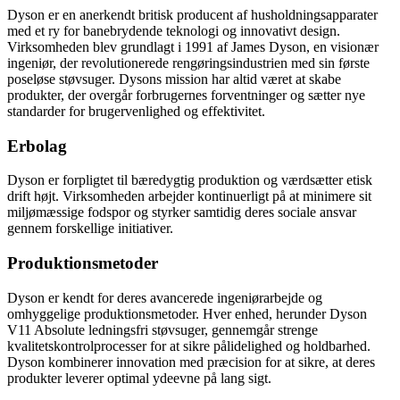
Dyson er en anerkendt britisk producent af husholdningsapparater
med et ry for banebrydende teknologi og innovativt design.
Virksomheden blev grundlagt i 1991 af James Dyson, en visionær
ingeniør, der revolutionerede rengøringsindustrien med sin første
poseløse støvsuger. Dysons mission har altid været at skabe
produkter, der overgår forbrugernes forventninger og sætter nye
standarder for brugervenlighed og effektivitet.
Erbolag
Dyson er forpligtet til bæredygtig produktion og værdsætter etisk
drift højt. Virksomheden arbejder kontinuerligt på at minimere sit
miljømæssige fodspor og styrker samtidig deres sociale ansvar
gennem forskellige initiativer.
Produktionsmetoder
Dyson er kendt for deres avancerede ingeniørarbejde og
omhyggelige produktionsmetoder. Hver enhed, herunder Dyson
V11 Absolute ledningsfri støvsuger, gennemgår strenge
kvalitetskontrolprocesser for at sikre pålidelighed og holdbarhed.
Dyson kombinerer innovation med præcision for at sikre, at deres
produkter leverer optimal ydeevne på lang sigt.