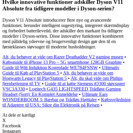
Hvilke innovative funktioner adskiller Dyson V11
Absolute fra tidligere modeller i Dyson-serien?
Dyson V11 Absolute introducerer flere nye og avancerede
funktioner, herunder intelligent sugestyring, integreret skærmdisplay
og forbedret batterilevetid, der adskiller den markant fra tidligere
modeller i Dyson-serien. Disse innovative funktioner kombineret
med pålidelig ydeevne og brugervenligt design gør den til en
førsteklasses støvsuger til moderne husholdninger.
Alt, du behøver at vide om Razer Deathadder V2 gaming musen
•
Købsguide til iPhone 13 Pro – 5G smartphone 128GB Graphite
•
Guide til Witt Induktion Kogeplade WE784FSNW
•
Ultimativ
Guide til Køb af PlayStation 5
•
Alt, du behøver at vide om
Hogwarts Legacy til PlayStation 5
•
Alt, du skal vide om Philips
fjernbetjening til TV
•
Guide til at købe Siemens iQ300 støvsuger
VSC3A330
•
Logitech G435 LIGHTSPEED Trådløst Gaming
Headset (Sort): En Komplet Anmeldelse
•
Ultimate Ears
WONDERBOOM 3: Bærbar og Trådløs Højttaler
•
Købsvejledning
til Adaptere til USA: Sikre din Elektronik på Rejsen
•
At dele er kærligt
X
Facebook
Instagram