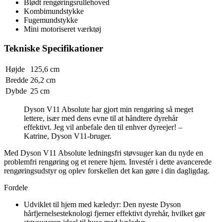
Blødt rengøringsrullehoved
Kombimundstykke
Fugemundstykke
Mini motoriseret værktøj
Tekniske Specifikationer
Højde
125,6 cm
Bredde
26,2 cm
Dybde
25 cm
Dyson V11 Absolute har gjort min rengøring så meget
lettere, især med dens evne til at håndtere dyrehår
effektivt. Jeg vil anbefale den til enhver dyreejer! –
Katrine, Dyson V11-bruger.
Med Dyson V11 Absolute ledningsfri støvsuger kan du nyde en
problemfri rengøring og et renere hjem. Investér i dette avancerede
rengøringsudstyr og oplev forskellen det kan gøre i din dagligdag.
Fordele
Udviklet til hjem med kæledyr: Den nyeste Dyson
hårfjernelsesteknologi fjerner effektivt dyrehår, hvilket gør