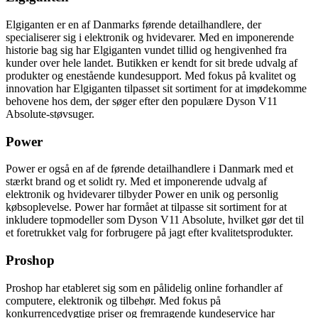
Elgiganten er en af Danmarks førende detailhandlere, der
specialiserer sig i elektronik og hvidevarer. Med en imponerende
historie bag sig har Elgiganten vundet tillid og hengivenhed fra
kunder over hele landet. Butikken er kendt for sit brede udvalg af
produkter og enestående kundesupport. Med fokus på kvalitet og
innovation har Elgiganten tilpasset sit sortiment for at imødekomme
behovene hos dem, der søger efter den populære Dyson V11
Absolute-støvsuger.
Power
Power er også en af de førende detailhandlere i Danmark med et
stærkt brand og et solidt ry. Med et imponerende udvalg af
elektronik og hvidevarer tilbyder Power en unik og personlig
købsoplevelse. Power har formået at tilpasse sit sortiment for at
inkludere topmodeller som Dyson V11 Absolute, hvilket gør det til
et foretrukket valg for forbrugere på jagt efter kvalitetsprodukter.
Proshop
Proshop har etableret sig som en pålidelig online forhandler af
computere, elektronik og tilbehør. Med fokus på
konkurrencedygtige priser og fremragende kundeservice har