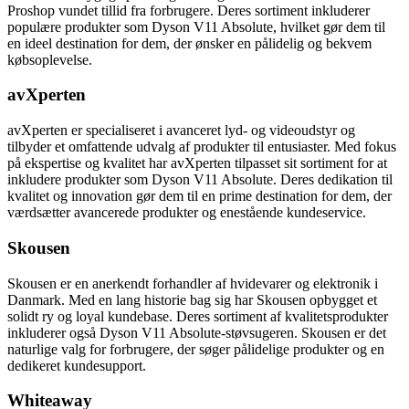
Proshop vundet tillid fra forbrugere. Deres sortiment inkluderer
populære produkter som Dyson V11 Absolute, hvilket gør dem til
en ideel destination for dem, der ønsker en pålidelig og bekvem
købsoplevelse.
avXperten
avXperten er specialiseret i avanceret lyd- og videoudstyr og
tilbyder et omfattende udvalg af produkter til entusiaster. Med fokus
på ekspertise og kvalitet har avXperten tilpasset sit sortiment for at
inkludere produkter som Dyson V11 Absolute. Deres dedikation til
kvalitet og innovation gør dem til en prime destination for dem, der
værdsætter avancerede produkter og enestående kundeservice.
Skousen
Skousen er en anerkendt forhandler af hvidevarer og elektronik i
Danmark. Med en lang historie bag sig har Skousen opbygget et
solidt ry og loyal kundebase. Deres sortiment af kvalitetsprodukter
inkluderer også Dyson V11 Absolute-støvsugeren. Skousen er det
naturlige valg for forbrugere, der søger pålidelige produkter og en
dedikeret kundesupport.
Whiteaway