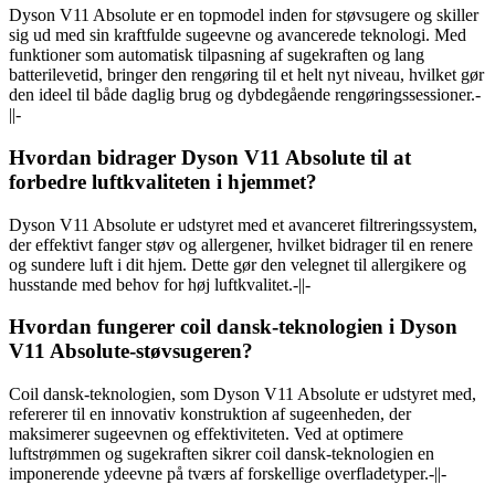
Dyson V11 Absolute er en topmodel inden for støvsugere og skiller
sig ud med sin kraftfulde sugeevne og avancerede teknologi. Med
funktioner som automatisk tilpasning af sugekraften og lang
batterilevetid, bringer den rengøring til et helt nyt niveau, hvilket gør
den ideel til både daglig brug og dybdegående rengøringssessioner.-
||-
Hvordan bidrager Dyson V11 Absolute til at
forbedre luftkvaliteten i hjemmet?
Dyson V11 Absolute er udstyret med et avanceret filtreringssystem,
der effektivt fanger støv og allergener, hvilket bidrager til en renere
og sundere luft i dit hjem. Dette gør den velegnet til allergikere og
husstande med behov for høj luftkvalitet.-||-
Hvordan fungerer coil dansk-teknologien i Dyson
V11 Absolute-støvsugeren?
Coil dansk-teknologien, som Dyson V11 Absolute er udstyret med,
refererer til en innovativ konstruktion af sugeenheden, der
maksimerer sugeevnen og effektiviteten. Ved at optimere
luftstrømmen og sugekraften sikrer coil dansk-teknologien en
imponerende ydeevne på tværs af forskellige overfladetyper.-||-