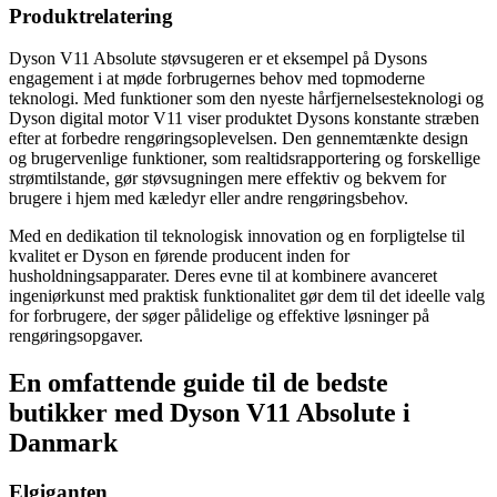
Produktrelatering
Dyson V11 Absolute støvsugeren er et eksempel på Dysons
engagement i at møde forbrugernes behov med topmoderne
teknologi. Med funktioner som den nyeste hårfjernelsesteknologi og
Dyson digital motor V11 viser produktet Dysons konstante stræben
efter at forbedre rengøringsoplevelsen. Den gennemtænkte design
og brugervenlige funktioner, som realtidsrapportering og forskellige
strømtilstande, gør støvsugningen mere effektiv og bekvem for
brugere i hjem med kæledyr eller andre rengøringsbehov.
Med en dedikation til teknologisk innovation og en forpligtelse til
kvalitet er Dyson en førende producent inden for
husholdningsapparater. Deres evne til at kombinere avanceret
ingeniørkunst med praktisk funktionalitet gør dem til det ideelle valg
for forbrugere, der søger pålidelige og effektive løsninger på
rengøringsopgaver.
En omfattende guide til de bedste
butikker med Dyson V11 Absolute i
Danmark
Elgiganten