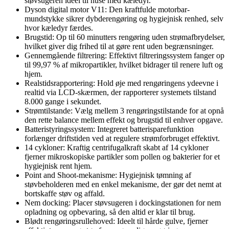
støvsugeren ideel til huse med kæledyr.
Dyson digital motor V11: Den kraftfulde motorbar-
mundstykke sikrer dybderengøring og hygiejnisk renhed, selv
hvor kæledyr færdes.
Brugstid: Op til 60 minutters rengøring uden strømafbrydelser,
hvilket giver dig frihed til at gøre rent uden begrænsninger.
Gennemgående filtrering: Effektivt filtreringssystem fanger op
til 99,97 % af mikropartikler, hvilket bidrager til renere luft og
hjem.
Realstidsrapportering: Hold øje med rengøringens ydeevne i
realtid via LCD-skærmen, der rapporterer systemets tilstand
8.000 gange i sekundet.
Strømtilstande: Vælg mellem 3 rengøringstilstande for at opnå
den rette balance mellem effekt og brugstid til enhver opgave.
Batteristyringssystem: Integreret batterisparefunktion
forlænger driftstiden ved at regulere strømforbruget effektivt.
14 cykloner: Kraftig centrifugalkraft skabt af 14 cykloner
fjerner mikroskopiske partikler som pollen og bakterier for et
hygiejnisk rent hjem.
Point and Shoot-mekanisme: Hygiejnisk tømning af
støvbeholderen med en enkel mekanisme, der gør det nemt at
bortskaffe støv og affald.
Nem docking: Placer støvsugeren i dockingstationen for nem
opladning og opbevaring, så den altid er klar til brug.
Blødt rengøringsrullehoved: Ideelt til hårde gulve, fjerner