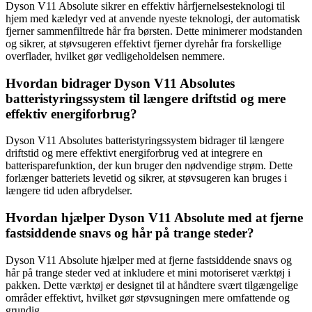
Dyson V11 Absolute sikrer en effektiv hårfjernelsesteknologi til
hjem med kæledyr ved at anvende nyeste teknologi, der automatisk
fjerner sammenfiltrede hår fra børsten. Dette minimerer modstanden
og sikrer, at støvsugeren effektivt fjerner dyrehår fra forskellige
overflader, hvilket gør vedligeholdelsen nemmere.
Hvordan bidrager Dyson V11 Absolutes
batteristyringssystem til længere driftstid og mere
effektiv energiforbrug?
Dyson V11 Absolutes batteristyringssystem bidrager til længere
driftstid og mere effektivt energiforbrug ved at integrere en
batterisparefunktion, der kun bruger den nødvendige strøm. Dette
forlænger batteriets levetid og sikrer, at støvsugeren kan bruges i
længere tid uden afbrydelser.
Hvordan hjælper Dyson V11 Absolute med at fjerne
fastsiddende snavs og hår på trange steder?
Dyson V11 Absolute hjælper med at fjerne fastsiddende snavs og
hår på trange steder ved at inkludere et mini motoriseret værktøj i
pakken. Dette værktøj er designet til at håndtere svært tilgængelige
områder effektivt, hvilket gør støvsugningen mere omfattende og
grundig.