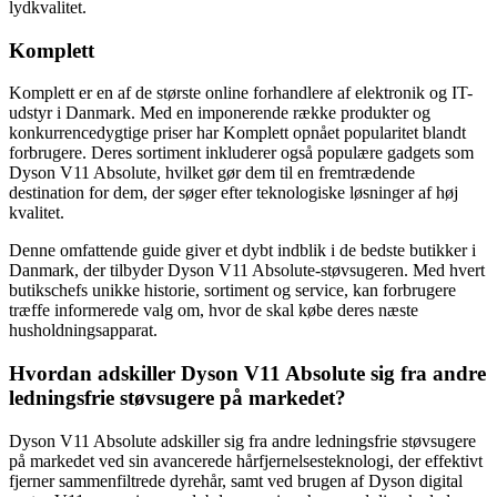
lydkvalitet.
Komplett
Komplett er en af de største online forhandlere af elektronik og IT-
udstyr i Danmark. Med en imponerende række produkter og
konkurrencedygtige priser har Komplett opnået popularitet blandt
forbrugere. Deres sortiment inkluderer også populære gadgets som
Dyson V11 Absolute, hvilket gør dem til en fremtrædende
destination for dem, der søger efter teknologiske løsninger af høj
kvalitet.
Denne omfattende guide giver et dybt indblik i de bedste butikker i
Danmark, der tilbyder Dyson V11 Absolute-støvsugeren. Med hvert
butikschefs unikke historie, sortiment og service, kan forbrugere
træffe informerede valg om, hvor de skal købe deres næste
husholdningsapparat.
Hvordan adskiller Dyson V11 Absolute sig fra andre
ledningsfrie støvsugere på markedet?
Dyson V11 Absolute adskiller sig fra andre ledningsfrie støvsugere
på markedet ved sin avancerede hårfjernelsesteknologi, der effektivt
fjerner sammenfiltrede dyrehår, samt ved brugen af Dyson digital