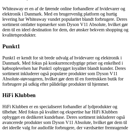
Whiteaway er en af de førende online forhandlere af hvidevarer og
elektronik i Danmark. Med en brugervenlig platform og hurtig
levering har Whiteaway vundet popularitet blandt forbrugere. Deres
sortiment omfatter topmærker som Dyson V11 Absolute, hvilket gør
dem til en ideel destination for dem, der ønsker bekvem shopping og
kvalitetsprodukter.
Punkt1
Punkt1 er kendt for sit brede udvalg af hvidevarer og elektronik i
Danmark. Med fokus på konkurrencedygtige priser og enkelhed i
købsoplevelsen har Punkt1 opbygget loyalitet blandt kunder. Deres
sortiment inkluderer også populære produkter som Dyson V11
Absolute-støvsugeren, hvilket gør dem til en foretrukken butik for
forbrugere på udkig efter pålidelige produkter til hjemmet.
HiFi Klubben
HiFi Klubben er en specialiseret forhandler af lydprodukter og
tilbehør. Med fokus på kvalitet og ekspertise har HiFi Klubben
opbygget en dedikeret kundebase. Deres sortiment inkluderer også
avancerede produkter som Dyson V11 Absolute, hvilket gør dem til
det ideelle valg for audiofile forbrugere, der værdsætter fremragende