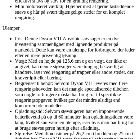
effektivt snavs og støv for en grundig rengøring.
Mini motoriseret værktøj: Hjælper med at fjerne fastsiddende
snavs og hår på svært tilgængelige steder for en komplet
rengøring.
Ulemper
Pris: Denne Dyson V11 Absolute støvsuger er en dyr
investering sammenlignet med lignende produkter på
markedet. Dette kan være en ulempe for forbrugere, der leder
efter en mere prisvenlig løsning.
Vægt: Med en højde på 125,6 cm og en vægt, der ikke er
angivet, kan denne støvsuger være tung og besværlig at
håndtere, især ved rengøring af trapper eller andre steder, der
kræver løft eller bæring.
Begrænset tilbehør: Selvom Dyson V11 leveres med flere
rengøringshoveder, kan det mangle specialiserede tilbehør,
som nogle forbrugere måske har brug for til specifikke
rengøringsopgaver, hvilket gør det mindre alsidigt end
konkurrerende modeller.
Opladningstid: Selvom støvsugeren har en imponerende
batterilevetid på op til 60 minutter, kan opladningstiden være
lang, hvilket kan være en ulempe, især hvis man har brug for
at bruge støvsugeren hurtigt efter afladning.
Størrelse: Med dimensioner på 26,2 cm i bredden og 25 cm i