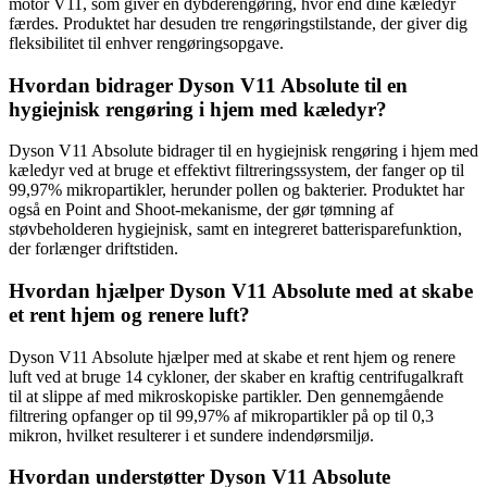
motor V11, som giver en dybderengøring, hvor end dine kæledyr
færdes. Produktet har desuden tre rengøringstilstande, der giver dig
fleksibilitet til enhver rengøringsopgave.
Hvordan bidrager Dyson V11 Absolute til en
hygiejnisk rengøring i hjem med kæledyr?
Dyson V11 Absolute bidrager til en hygiejnisk rengøring i hjem med
kæledyr ved at bruge et effektivt filtreringssystem, der fanger op til
99,97% mikropartikler, herunder pollen og bakterier. Produktet har
også en Point and Shoot-mekanisme, der gør tømning af
støvbeholderen hygiejnisk, samt en integreret batterisparefunktion,
der forlænger driftstiden.
Hvordan hjælper Dyson V11 Absolute med at skabe
et rent hjem og renere luft?
Dyson V11 Absolute hjælper med at skabe et rent hjem og renere
luft ved at bruge 14 cykloner, der skaber en kraftig centrifugalkraft
til at slippe af med mikroskopiske partikler. Den gennemgående
filtrering opfanger op til 99,97% af mikropartikler på op til 0,3
mikron, hvilket resulterer i et sundere indendørsmiljø.
Hvordan understøtter Dyson V11 Absolute