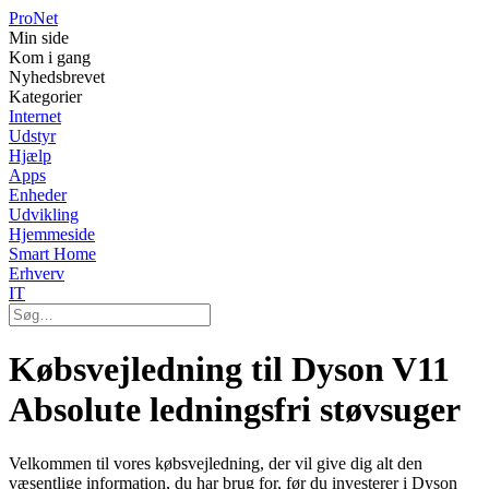
Pro
Net
Min side
Kom i gang
Nyhedsbrevet
Kategorier
Internet
Udstyr
Hjælp
Apps
Enheder
Udvikling
Hjemmeside
Smart Home
Erhverv
IT
Købsvejledning til Dyson V11
Absolute ledningsfri støvsuger
Velkommen til vores købsvejledning, der vil give dig alt den
væsentlige information, du har brug for, før du investerer i Dyson