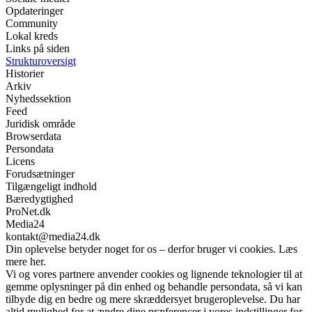
Opdateringer
Community
Lokal kreds
Links på siden
Strukturoversigt
Historier
Arkiv
Nyhedssektion
Feed
Juridisk område
Browserdata
Persondata
Licens
Forudsætninger
Tilgængeligt indhold
Bæredygtighed
ProNet.dk
Media24
kontakt@media24.dk
Din oplevelse betyder noget for os – derfor bruger vi cookies. Læs
mere her.
Vi og vores partnere anvender cookies og lignende teknologier til at
gemme oplysninger på din enhed og behandle persondata, så vi kan
tilbyde dig en bedre og mere skræddersyet brugeroplevelse. Du har
altid mulighed for at ændre dine præferencer i vores indstillinger for