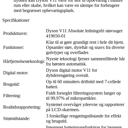
dybden kan Dyson V11 være for stor til opbevaring i mindre
rum eller skabe, hvilket kan være en ulempe for forbrugere
med begrænset opbevaringsplads.
Specifikationer
Dyson V11 Absolute ledningsfri støvsuger
Produktnavn:
419650-01
Klar til at gøre grundigt rent i hele dit hjem.
Funktioner:
Opsamler støv, dyrehår og snavs fra diverse
gulvtyper og overflader.
Nyeste teknologi fjerner sammenfiltrede hår
Hårfjernelsesteknologi:
fra børsten automatisk.
Dyson digital motor V11 for
Digital motor:
dybderengøring overalt.
Op til 60 minutters driftstid med 7-cellede
Brugstid:
batteri.
Fuldt forseglet filtreringssystem fanger op
Filtrering:
til 99,97% af mikropartikler.
Systemet overvåger ydeevne og rapporterer
Realtidsrapportering:
på LCD-skærmen.
3 forskellige rengøringstilstande for effekt
Strømtilstande:
og brugstid.
Integreret batterisparefunktion for længere