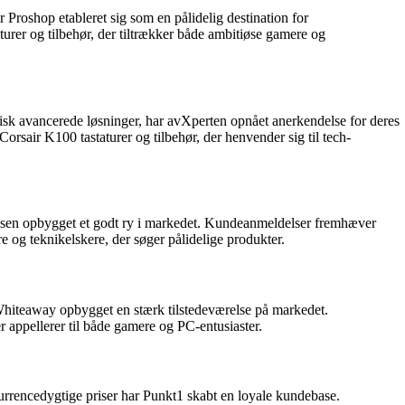
Proshop etableret sig som en pålidelig destination for
turer og tilbehør, der tiltrækker både ambitiøse gamere og
ogisk avancerede løsninger, har avXperten opnået anerkendelse for deres
rsair K100 tastaturer og tilbehør, der henvender sig til tech-
kousen opbygget et godt ry i markedet. Kundeanmeldelser fremhæver
e og teknikelskere, der søger pålidelige produkter.
Whiteaway opbygget en stærk tilstedeværelse på markedet.
 appellerer til både gamere og PC-entusiaster.
rrencedygtige priser har Punkt1 skabt en loyale kundebase.