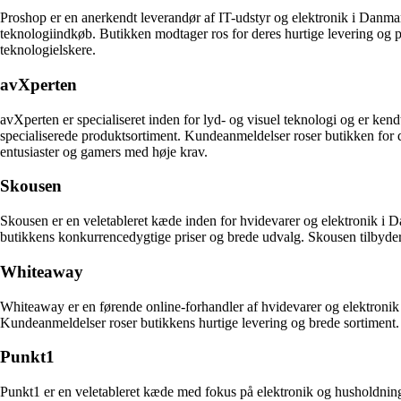
Proshop er en anerkendt leverandør af IT-udstyr og elektronik i Danmar
teknologiindkøb. Butikken modtager ros for deres hurtige levering og pr
teknologielskere.
avXperten
avXperten er specialiseret inden for lyd- og visuel teknologi og er ke
specialiserede produktsortiment. Kundeanmeldelser roser butikken for de
entusiaster og gamers med høje krav.
Skousen
Skousen er en veletableret kæde inden for hvidevarer og elektronik i
butikkens konkurrencedygtige priser og brede udvalg. Skousen tilbyder e
Whiteaway
Whiteaway er en førende online-forhandler af hvidevarer og elektroni
Kundeanmeldelser roser butikkens hurtige levering og brede sortiment. W
Punkt1
Punkt1 er en veletableret kæde med fokus på elektronik og husholdning