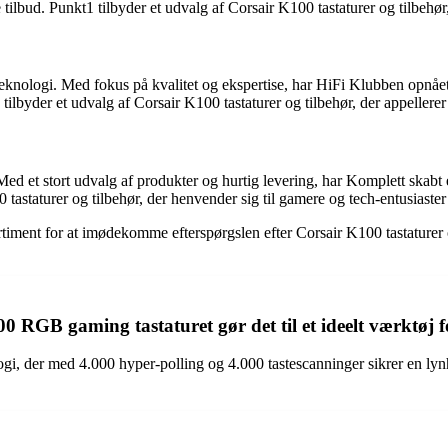
bud. Punkt1 tilbyder et udvalg af Corsair K100 tastaturer og tilbehør, 
teknologi. Med fokus på kvalitet og ekspertise, har HiFi Klubben opnåe
byder et udvalg af Corsair K100 tastaturer og tilbehør, der appellerer t
Med et stort udvalg af produkter og hurtig levering, har Komplett skab
 tastaturer og tilbehør, der henvender sig til gamere og tech-entusiaster
rtiment for at imødekomme efterspørgslen efter Corsair K100 tastaturer o
00 RGB gaming tastaturet gør det til et ideelt værktøj 
der med 4.000 hyper-polling og 4.000 tastescanninger sikrer en lynhurt