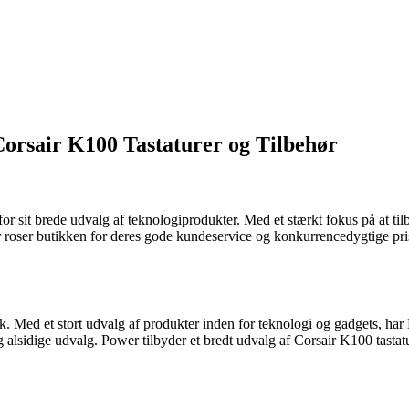
Corsair K100 Tastaturer og Tilbehør
or sit brede udvalg af teknologiprodukter. Med et stærkt fokus på at t
r roser butikken for deres gode kundeservice og konkurrencedygtige pris
rk. Med et stort udvalg af produkter inden for teknologi og gadgets, ha
idige udvalg. Power tilbyder et bredt udvalg af Corsair K100 tastat