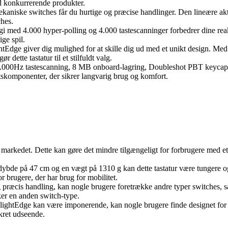
end konkurrerende produkter.
ke switches får du hurtige og præcise handlinger. Den lineære aktuer
ches.
ed 4.000 hyper-polling og 4.000 tastescanninger forbedrer dine reakt
ige spil.
Edge giver dig mulighed for at skille dig ud med et unikt design. 
r dette tastatur til et stilfuldt valg.
.000Hz tastescanning, 8 MB onboard-lagring, Doubleshot PBT keycaps, 
etskomponenter, der sikrer langvarig brug og komfort.
arkedet. Dette kan gøre det mindre tilgængeligt for forbrugere med et s
ybde på 47 cm og en vægt på 1310 g kan dette tastatur være tungere og
r brugere, der har brug for mobilitet.
ræcis handling, kan nogle brugere foretrække andre typer switches, s
ker en anden switch-type.
htEdge kan være imponerende, kan nogle brugere finde designet for o
skret udseende.