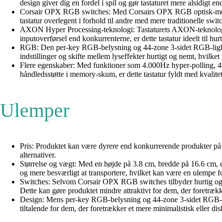
design giver dig en fordel i spil og gør tastaturet mere alsidigt 
Corsair OPX RGB switches: Med Corsairs OPX RGB optisk-mekanis
tastatur overlegent i forhold til andre med mere traditionelle swit
AXON Hyper Processing-teknologi: Tastaturets AXON-teknologi m
inputoverførsel end konkurrenterne, er dette tastatur ideelt til hurt
RGB: Den per-key RGB-belysning og 44-zone 3-sidet RGB-light
indstillinger og skifte mellem lyseffekter hurtigt og nemt, hvilket gø
Flere egenskaber: Med funktioner som 4.000Hz hyper-polling, 4
håndledsstøtte i memory-skum, er dette tastatur fyldt med kvalit
Ulemper
Pris: Produktet kan være dyrere end konkurrerende produkter på m
alternativer.
Størrelse og vægt: Med en højde på 3.8 cm, bredde på 16.6 cm, d
og mere besværligt at transportere, hvilket kan være en ulempe fo
Switches: Selvom Corsair OPX RGB switches tilbyder hurtig og p
Dette kan gøre produktet mindre attraktivt for dem, der foretræk
Design: Mens per-key RGB-belysning og 44-zone 3-sidet RGB-lig
tiltalende for dem, der foretrækker et mere minimalistisk eller di