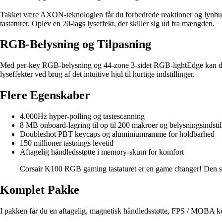
Takket være AXON-teknologien får du forbedrede reaktioner og lynhurti
tastaturer. Oplev en 20-lags lyseffekt, der skiller sig ud fra mængden.
RGB-Belysning og Tilpasning
Med per-key RGB-belysning og 44-zone 3-sidet RGB-lightEdge kan du s
lyseffekter ved brug af det intuitive hjul til hurtige indstillinger.
Flere Egenskaber
4.000Hz hyper-polling og tastescanning
8 MB onboard-lagring til op til 200 makroer og belysningsindstil
Doubleshot PBT keycaps og aluminiumramme for holdbarhed
150 millioner tastnings levetid
Aftagelig håndledsstøtte i memory-skum for komfort
Corsair K100 RGB gaming tastaturet er en game changer! Den sk
Komplet Pakke
I pakken får du en aftagelig, magnetisk håndledsstøtte, FPS / MOBA ke