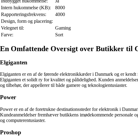
Indbygget hukommelse:
Ja
Intern hukommelse (KB):
8000
Rapporteringsfrekvens:
4000
Design, form og placering:
Velegnet til:
Gaming
Farve:
Sort
En Omfattende Oversigt over Butikker til 
Elgiganten
Elgiganten er en af de førende elektronikkæder i Danmark og er kendt f
Elgiganten et solidt ry for kvalitet og pålidelighed. Kunden anmeldelse
og tilbehør, der appellerer til både gamere og teknologientusiaster.
Power
Power er en af de foretrukne destinationssteder for elektronik i Danma
Kundeanmeldelser fremhæver butikkens imødekommende personale og als
og computerentusiaster.
Proshop