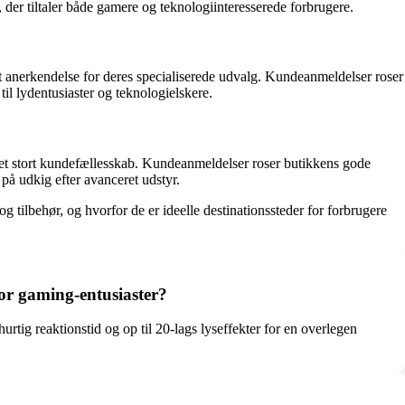
der tiltaler både gamere og teknologiinteresserede forbrugere.
t anerkendelse for deres specialiserede udvalg. Kundeanmeldelser roser
il lydentusiaster og teknologielskere.
t et stort kundefællesskab. Kundeanmeldelser roser butikkens gode
 på udkig efter avanceret udstyr.
g tilbehør, og hvorfor de er ideelle destinationssteder for forbrugere
for gaming-entusiaster?
ig reaktionstid og op til 20-lags lyseffekter for en overlegen