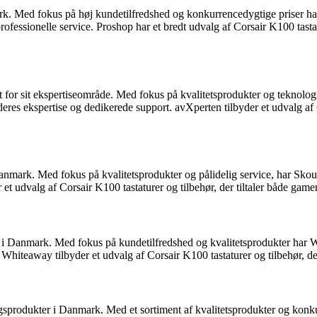
k. Med fokus på høj kundetilfredshed og konkurrencedygtige priser har 
ofessionelle service. Proshop har et bredt udvalg af Corsair K100 tasta
ndt for sit ekspertiseområde. Med fokus på kvalitetsprodukter og teknol
res ekspertise og dedikerede support. avXperten tilbyder et udvalg af Co
 Danmark. Med fokus på kvalitetsprodukter og pålidelig service, har S
t udvalg af Corsair K100 tastaturer og tilbehør, der tiltaler både gamer
k i Danmark. Med fokus på kundetilfredshed og kvalitetsprodukter har 
hiteaway tilbyder et udvalg af Corsair K100 tastaturer og tilbehør, der
sprodukter i Danmark. Med et sortiment af kvalitetsprodukter og konku