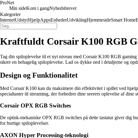
Pro
Net
Min side
Kom i gang
Nyhedsbrevet
Kategorier
Internet
Udstyr
Hjælp
Apps
Enheder
Udvikling
Hjemmeside
Smart Home
E
Kraftfuldt Corsair K100 RGB Gam
Tag din spiloplevelse til et nyt niveau med Corsair K100 RGB gaming t
sikrer en behagelig spiloplevelse. Lad os dykke ned i detaljerne og opda
Design og Funktionalitet
Med Corsair K100 kan du maksimere din effektivitet i spillet ved hjæ
specialtaster til streaming, der forbedrer dine seerers oplevelse af dine 
Corsair OPX RGB Switches
De optisk-mekaniske OPX RGB switches på dette tastatur giver dig hurt
for hurtige spiloplevelser.
AXON Hyper Processing-teknologi