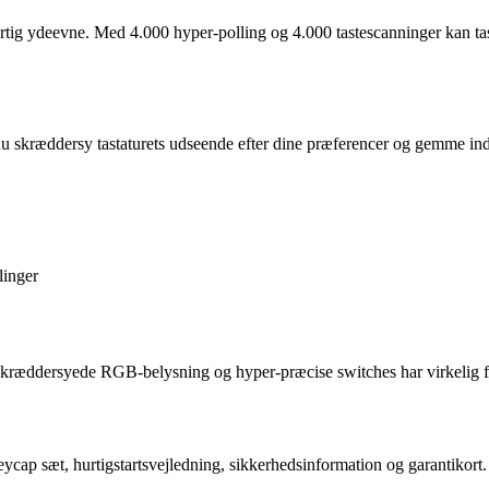
g ydeevne. Med 4.000 hyper-polling og 4.000 tastescanninger kan tasta
kræddersy tastaturets udseende efter dine præferencer og gemme inds
linger
ræddersyede RGB-belysning og hyper-præcise switches har virkelig fo
ycap sæt, hurtigstartsvejledning, sikkerhedsinformation og garantikort