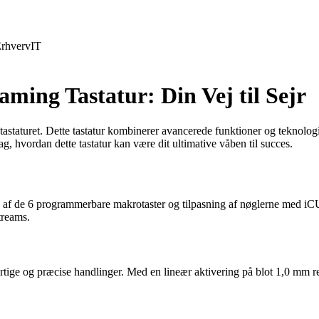
rhverv
IT
ing Tastatur: Din Vej til Sejr
astaturet. Dette tastatur kombinerer avancerede funktioner og teknolog
g, hvordan dette tastatur kan være dit ultimative våben til succes.
lp af de 6 programmerbare makrotaster og tilpasning af nøglerne med 
streams.
ige og præcise handlinger. Med en lineær aktivering på blot 1,0 mm rea