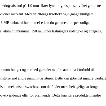
ingsafstand på 1,0 mm sikrer lynhurtig respons, hvilket gør dette
ioner markant. Med en 20-lags lyseffekt og 4 gange hurtigere
Med 8 MB onboard-hukommelse kan du gemme dine personlige
aluminiumramme, 150 millioner tastningers slidstyrke og aftagelig
tramt budget og dermed gøre det mindre attraktivt i forhold til
 større end andre gaming-tastaturer. Dette kan gøre det mindre bærbart
åsom mekaniske switches, som de finder mere behagelige at bruge.
vervældende eller for prangende. Dette kan gøre produktet mindre