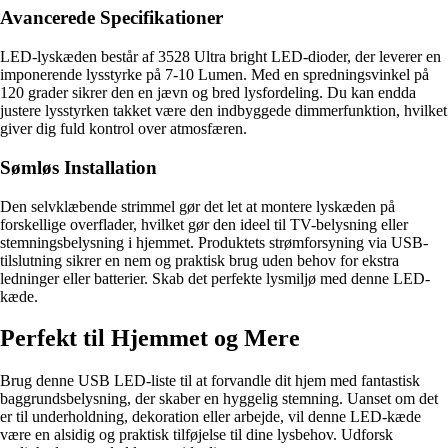
Avancerede Specifikationer
LED-lyskæden består af 3528 Ultra bright LED-dioder, der leverer en
imponerende lysstyrke på 7-10 Lumen. Med en spredningsvinkel på
120 grader sikrer den en jævn og bred lysfordeling. Du kan endda
justere lysstyrken takket være den indbyggede dimmerfunktion, hvilket
giver dig fuld kontrol over atmosfæren.
Sømløs Installation
Den selvklæbende strimmel gør det let at montere lyskæden på
forskellige overflader, hvilket gør den ideel til TV-belysning eller
stemningsbelysning i hjemmet. Produktets strømforsyning via USB-
tilslutning sikrer en nem og praktisk brug uden behov for ekstra
ledninger eller batterier. Skab det perfekte lysmiljø med denne LED-
kæde.
Perfekt til Hjemmet og Mere
Brug denne USB LED-liste til at forvandle dit hjem med fantastisk
baggrundsbelysning, der skaber en hyggelig stemning. Uanset om det
er til underholdning, dekoration eller arbejde, vil denne LED-kæde
være en alsidig og praktisk tilføjelse til dine lysbehov. Udforsk