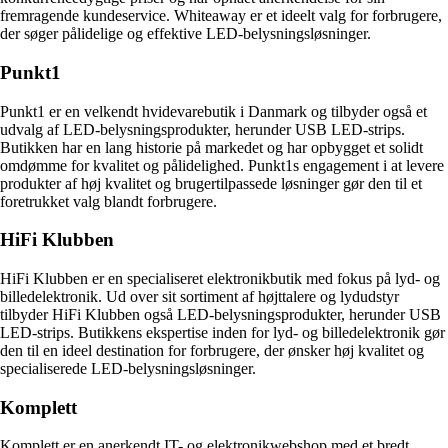
fremragende kundeservice. Whiteaway er et ideelt valg for forbrugere,
der søger pålidelige og effektive LED-belysningsløsninger.
Punkt1
Punkt1 er en velkendt hvidevarebutik i Danmark og tilbyder også et
udvalg af LED-belysningsprodukter, herunder USB LED-strips.
Butikken har en lang historie på markedet og har opbygget et solidt
omdømme for kvalitet og pålidelighed. Punkt1s engagement i at levere
produkter af høj kvalitet og brugertilpassede løsninger gør den til et
foretrukket valg blandt forbrugere.
HiFi Klubben
HiFi Klubben er en specialiseret elektronikbutik med fokus på lyd- og
billedelektronik. Ud over sit sortiment af højttalere og lydudstyr
tilbyder HiFi Klubben også LED-belysningsprodukter, herunder USB
LED-strips. Butikkens ekspertise inden for lyd- og billedelektronik gør
den til en ideel destination for forbrugere, der ønsker høj kvalitet og
specialiserede LED-belysningsløsninger.
Komplett
Komplett er en anerkendt IT- og elektronikwebshop med et bredt