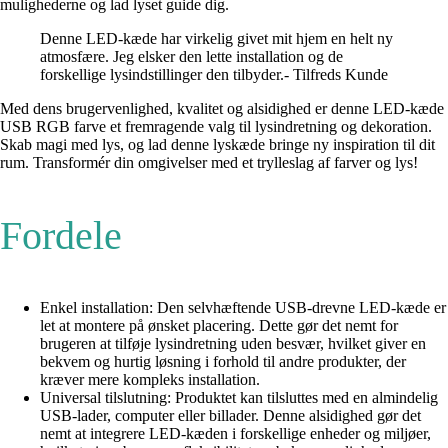
mulighederne og lad lyset guide dig.
Denne LED-kæde har virkelig givet mit hjem en helt ny
atmosfære. Jeg elsker den lette installation og de
forskellige lysindstillinger den tilbyder.- Tilfreds Kunde
Med dens brugervenlighed, kvalitet og alsidighed er denne LED-kæde
USB RGB farve et fremragende valg til lysindretning og dekoration.
Skab magi med lys, og lad denne lyskæde bringe ny inspiration til dit
rum. Transformér din omgivelser med et trylleslag af farver og lys!
Fordele
Enkel installation: Den selvhæftende USB-drevne LED-kæde er
let at montere på ønsket placering. Dette gør det nemt for
brugeren at tilføje lysindretning uden besvær, hvilket giver en
bekvem og hurtig løsning i forhold til andre produkter, der
kræver mere kompleks installation.
Universal tilslutning: Produktet kan tilsluttes med en almindelig
USB-lader, computer eller billader. Denne alsidighed gør det
nemt at integrere LED-kæden i forskellige enheder og miljøer,