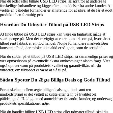
Når du leder efter billige USB LED strips, så sørg for at undersøge
forskellige forhandlere og kigge efter anmeldelser fra andre kunder. At
vælge en pålidelig forhandler er afgørende for at sikre, at du får et godt
produkt til en fornuftig pris.
Hvordan Du Udnytter Tilbud på USB LED Strips
At finde tilbud på USB LED strips kan være en fantastisk måde at
spare penge på. Men det er vigtigt at være opmærksom på, hvornår et
tilbud rent faktisk er en god handel. Nogle forhandlere markedsfører
konstant tilbud, der måske ikke altid er så gode, som de ser ud til.
Når du støder på et tilbud på USB LED strips, så sammenlign priser og
vær opmærksom på eventuelle ekstra omkostninger såsom fragt. Vær
også opmærksom på produktets kvalitet og garantivilkår, når du
vurderer, om tilbuddet er værd at slå til på.
Sådan Spotter Du Ægte Billige Deals og Gode Tilbud
For at skelne mellem ægte billige deals og tilbud samt ren
markedsføring er det vigtigt at kigge efter tegn på kvalitet og
pålidelighed. Hold øje med anmeldelser fra andre kunder, og undersøg
produktets specifikationer nøje.
Når du handler billige USB LED strips eller udnytter tilbud, skal du