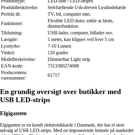
Produkttype:
LED-liste / LED-stripes
Produktbeskrivelse:
Selvhæftende Usb-dreven Lysdiodekæde
Perfekt til:
TV, bil, computer mm.
Flexible LED-lister, enkle at fæste,
Funktioner:
dimmerfunktion
Tilslutning:
USB-lader, computer, billader osv.
Længde:
1 meter, kan klippes ved hver 5 cm
Lysstyrke:
7-10 Lumen
Vinkel:
120 grader
Modelbeskrivelse:
Dimmerbar Light strip
EAN-kode:
7313380274088
Producentens
61717
varenummer:
En grundig oversigt over butikker med
USB LED-strips
Elgiganten
Elgiganten er en kendt elektronikkæde i Danmark, der har et stort
udvalg af USB LED-strips. Med en imponerende historie på markedet