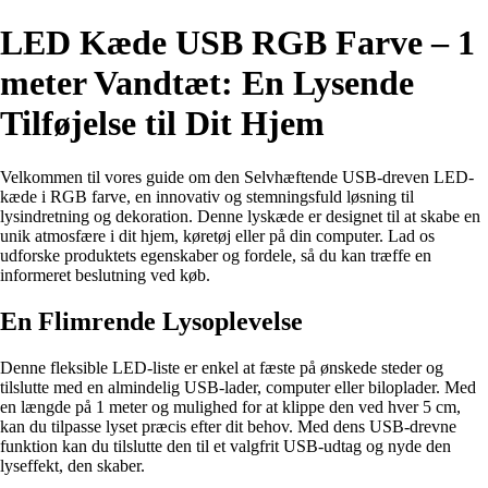
LED Kæde USB RGB Farve – 1
meter Vandtæt: En Lysende
Tilføjelse til Dit Hjem
Velkommen til vores guide om den Selvhæftende USB-dreven LED-
kæde i RGB farve, en innovativ og stemningsfuld løsning til
lysindretning og dekoration. Denne lyskæde er designet til at skabe en
unik atmosfære i dit hjem, køretøj eller på din computer. Lad os
udforske produktets egenskaber og fordele, så du kan træffe en
informeret beslutning ved køb.
En Flimrende Lysoplevelse
Denne fleksible LED-liste er enkel at fæste på ønskede steder og
tilslutte med en almindelig USB-lader, computer eller biloplader. Med
en længde på 1 meter og mulighed for at klippe den ved hver 5 cm,
kan du tilpasse lyset præcis efter dit behov. Med dens USB-drevne
funktion kan du tilslutte den til et valgfrit USB-udtag og nyde den
lyseffekt, den skaber.