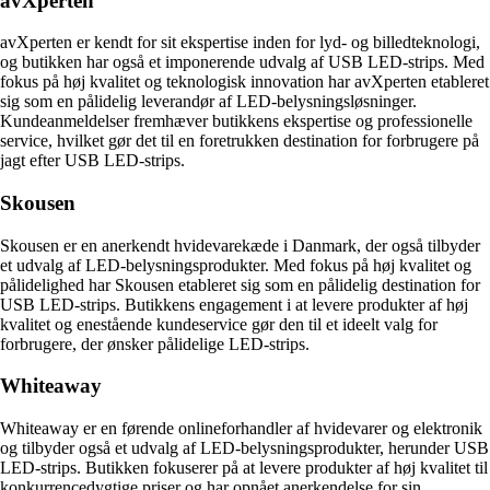
avXperten
avXperten er kendt for sit ekspertise inden for lyd- og billedteknologi,
og butikken har også et imponerende udvalg af USB LED-strips. Med
fokus på høj kvalitet og teknologisk innovation har avXperten etableret
sig som en pålidelig leverandør af LED-belysningsløsninger.
Kundeanmeldelser fremhæver butikkens ekspertise og professionelle
service, hvilket gør det til en foretrukken destination for forbrugere på
jagt efter USB LED-strips.
Skousen
Skousen er en anerkendt hvidevarekæde i Danmark, der også tilbyder
et udvalg af LED-belysningsprodukter. Med fokus på høj kvalitet og
pålidelighed har Skousen etableret sig som en pålidelig destination for
USB LED-strips. Butikkens engagement i at levere produkter af høj
kvalitet og enestående kundeservice gør den til et ideelt valg for
forbrugere, der ønsker pålidelige LED-strips.
Whiteaway
Whiteaway er en førende onlineforhandler af hvidevarer og elektronik
og tilbyder også et udvalg af LED-belysningsprodukter, herunder USB
LED-strips. Butikken fokuserer på at levere produkter af høj kvalitet til
konkurrencedygtige priser og har opnået anerkendelse for sin