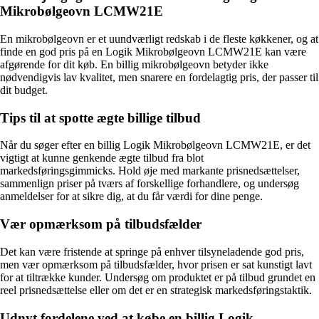
Mikrobølgeovn LCMW21E
En mikrobølgeovn er et uundværligt redskab i de fleste køkkener, og at
finde en god pris på en Logik Mikrobølgeovn LCMW21E kan være
afgørende for dit køb. En billig mikrobølgeovn betyder ikke
nødvendigvis lav kvalitet, men snarere en fordelagtig pris, der passer til
dit budget.
Tips til at spotte ægte billige tilbud
Når du søger efter en billig Logik Mikrobølgeovn LCMW21E, er det
vigtigt at kunne genkende ægte tilbud fra blot
markedsføringsgimmicks. Hold øje med markante prisnedsættelser,
sammenlign priser på tværs af forskellige forhandlere, og undersøg
anmeldelser for at sikre dig, at du får værdi for dine penge.
Vær opmærksom på tilbudsfælder
Det kan være fristende at springe på enhver tilsyneladende god pris,
men vær opmærksom på tilbudsfælder, hvor prisen er sat kunstigt lavt
for at tiltrække kunder. Undersøg om produktet er på tilbud grundet en
reel prisnedsættelse eller om det er en strategisk markedsføringstaktik.
Udnyt fordelene ved at købe en billig Logik