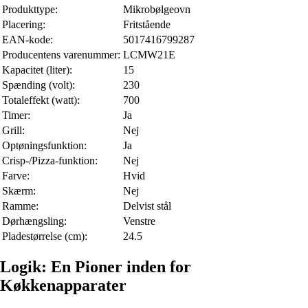
Produkttype:
Mikrobølgeovn
Placering:
Fritstående
EAN-kode:
5017416799287
Producentens varenummer:
LCMW21E
Kapacitet (liter):
15
Spænding (volt):
230
Totaleffekt (watt):
700
Timer:
Ja
Grill:
Nej
Optøningsfunktion:
Ja
Crisp-/Pizza-funktion:
Nej
Farve:
Hvid
Skærm:
Nej
Ramme:
Delvist stål
Dørhængsling:
Venstre
Pladestørrelse (cm):
24.5
Logik: En Pioner inden for
Køkkenapparater