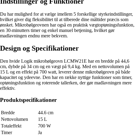
Indstillinger og Funktioner
Du har mulighed for at vælge imellem 5 forskellige styrkeindstillinger,
hvilket giver dig fleksibilitet til at tilberede dine måltider præcis som
ønsket. Mikrobølgeovnen har også en praktisk vægtoptøningsfunktion,
en 30-minutters timer og enkel manuel betjening, hvilket gør
madlavningen endnu mere bekvem.
Design og Specifikationer
Den hvide Logik mikrobølgeovn LCMW21E har en bredde på 44,6
cm, dybde på 34 cm og en vægt på 9,4 kg. Med en nettovolumen på
15 L og en effekt på 700 watt, leverer denne mikrobølgeovn på både
kapacitet og ydeevne. Den har en række nyttige funktioner som timer,
optøningsfunktion og roterende tallerken, der gør madlavningen mere
effektiv.
Produktspecifikationer
Bredde
44.6 cm
Nettovolumen
15 L
Totaleffekt
700 W
Timer
Ja