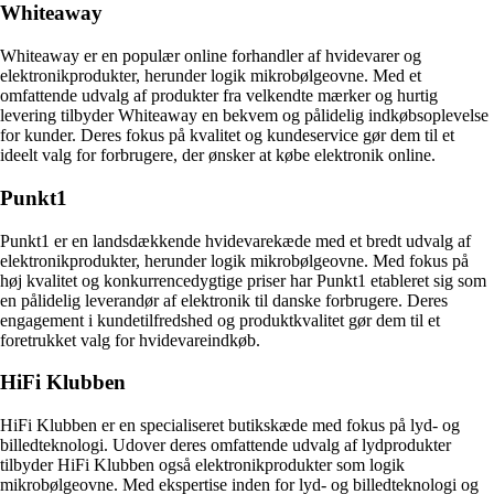
Whiteaway
Whiteaway er en populær online forhandler af hvidevarer og
elektronikprodukter, herunder logik mikrobølgeovne. Med et
omfattende udvalg af produkter fra velkendte mærker og hurtig
levering tilbyder Whiteaway en bekvem og pålidelig indkøbsoplevelse
for kunder. Deres fokus på kvalitet og kundeservice gør dem til et
ideelt valg for forbrugere, der ønsker at købe elektronik online.
Punkt1
Punkt1 er en landsdækkende hvidevarekæde med et bredt udvalg af
elektronikprodukter, herunder logik mikrobølgeovne. Med fokus på
høj kvalitet og konkurrencedygtige priser har Punkt1 etableret sig som
en pålidelig leverandør af elektronik til danske forbrugere. Deres
engagement i kundetilfredshed og produktkvalitet gør dem til et
foretrukket valg for hvidevareindkøb.
HiFi Klubben
HiFi Klubben er en specialiseret butikskæde med fokus på lyd- og
billedteknologi. Udover deres omfattende udvalg af lydprodukter
tilbyder HiFi Klubben også elektronikprodukter som logik
mikrobølgeovne. Med ekspertise inden for lyd- og billedteknologi og