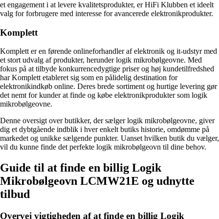
et engagement i at levere kvalitetsprodukter, er HiFi Klubben et ideelt
valg for forbrugere med interesse for avancerede elektronikprodukter.
Komplett
Komplett er en førende onlineforhandler af elektronik og it-udstyr med
et stort udvalg af produkter, herunder logik mikrobølgeovne. Med
fokus på at tilbyde konkurrencedygtige priser og høj kundetilfredshed
har Komplett etableret sig som en pålidelig destination for
elektronikindkøb online. Deres brede sortiment og hurtige levering gør
det nemt for kunder at finde og købe elektronikprodukter som logik
mikrobølgeovne.
Denne oversigt over butikker, der sælger logik mikrobølgeovne, giver
dig et dybtgående indblik i hver enkelt butiks historie, omdømme på
markedet og unikke sælgende punkter. Uanset hvilken butik du vælger,
vil du kunne finde det perfekte logik mikrobølgeovn til dine behov.
Guide til at finde en billig Logik
Mikrobølgeovn LCMW21E og udnytte
tilbud
Overvej vigtigheden af at finde en billig Logik