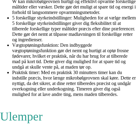
W kan mikrobølgeovnen hurtigt og effektivt opvarme forskellige
måltider eller væsker. Dette gør det muligt at spare tid og energi i
forhold til langsommere opvarmningsmetoder.
5 forskellige styrkeindstillinger: Muligheden for at vælge mellem
5 forskellige styrkeindstillinger giver dig fleksibilitet til at
tilberede forskellige typer måltider præcis efter dine præferencer.
Dette gør det nemt at tilpasse madlavningen til forskellige retter
og ingredienser.
Vægtoptøningsfunktion: Den indbyggede
vægtoptøningsfunktion gør det nemt og hurtigt at optø frosne
fødevarer, hvilket er praktisk, når du har brug for at tilberede
mad på kort tid. Dette giver dig mulighed for at spare tid og
undgå at skulle vente på, at maden tør op.
Praktisk timer: Med en praktisk 30 minutters timer kan du
indstille præcis, hvor længe mikrobølgeovnen skal køre. Dette er
nyttigt, da det sikrer, at dine retter tilberedes præcist og undgår
overkogning eller underkogning. Timeren giver dig også
mulighed for at lave andre ting, mens maden tilberedes.
Ulemper