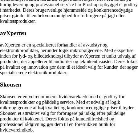
hurtig levering og professionel service har Proshop opbygget et godt ry
i markedet. Deres brugervenlige hjemmeside og konkurrencedygtige
priser gør det til en bekvem mulighed for forbrugere på jagt efter
kvalitetsprodukter.
avXperten
avXperten er en specialiseret forhandler af av-udstyr og
elektronikprodukter, herunder logik mikrobølgeovne. Med ekspertise
inden for lyd- og billedteknologi tilbyder avXperten et unikt udvalg af
produkter, der appellerer til audiofiler og teknikentusiaster. Deres fokus
på kvalitet og innovation gør dem til et ideelt valg for kunder, der søger
specialiserede elektronikprodukter.
Skousen
Skousen er en velrenommeret hvidevarekæde med et godt ry for
kvalitetsprodukter og pålidelig service. Med et udvalg af logik
mikrobølgeovne af høj kvalitet og konkurrencedygtige priser tilbyder
Skousen et attraktivt valg for forbrugere på udkig efter pålidelige
produkter til køkkenet. Deres fokus på kundetilfredshed og
professionel rådgivning gør dem til en foretrukken butik for
hvidevareindkøb.