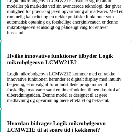
Logik mikrobølgeovn LCMW21E adskiller sig fra andre
modeller på markedet ved sin avancerede teknologi, der giver
mulighed for præcis og jævn opvarmning af madvarer. Med en
rummelig kapacitet og en række praktiske funktioner som
automatisk optøning og forskellige energiniveauer, er denne
mikrobølgeovn et alsidigt og pålideligt valg for enhver
husstand.
Hvilke innovative funktioner tilbyder Logik
mikrobølgeovn LCMW21E?
Logik mikrobølgeovn LCMW21E kommer med en række
innovative funktioner, herunder et digitalt display med intuitiv
betjening, et udvalg af forudindstillede programmer til
forskellige madvarer samt en timerfunktion til nem kontrol af
tilberedningstiden. Denne model er designet til at gøre
madlavning og opvarmning mere effektivt og bekvemt.
Hvordan bidrager Logik mikrobølgeovn
LCMW21E til at spare tid i køkkenet?