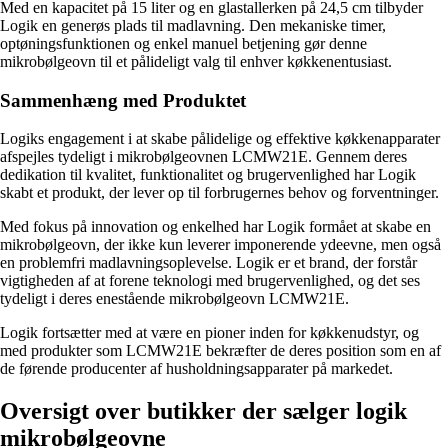
Med en kapacitet på 15 liter og en glastallerken på 24,5 cm tilbyder
Logik en generøs plads til madlavning. Den mekaniske timer,
optøningsfunktionen og enkel manuel betjening gør denne
mikrobølgeovn til et pålideligt valg til enhver køkkenentusiast.
Sammenhæng med Produktet
Logiks engagement i at skabe pålidelige og effektive køkkenapparater
afspejles tydeligt i mikrobølgeovnen LCMW21E. Gennem deres
dedikation til kvalitet, funktionalitet og brugervenlighed har Logik
skabt et produkt, der lever op til forbrugernes behov og forventninger.
Med fokus på innovation og enkelhed har Logik formået at skabe en
mikrobølgeovn, der ikke kun leverer imponerende ydeevne, men også
en problemfri madlavningsoplevelse. Logik er et brand, der forstår
vigtigheden af at forene teknologi med brugervenlighed, og det ses
tydeligt i deres enestående mikrobølgeovn LCMW21E.
Logik fortsætter med at være en pioner inden for køkkenudstyr, og
med produkter som LCMW21E bekræfter de deres position som en af
de førende producenter af husholdningsapparater på markedet.
Oversigt over butikker der sælger logik
mikrobølgeovne