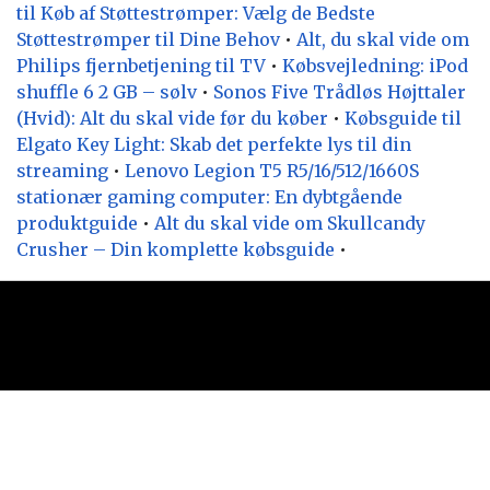
til Køb af Støttestrømper: Vælg de Bedste
Støttestrømper til Dine Behov
•
Alt, du skal vide om
Philips fjernbetjening til TV
•
Købsvejledning: iPod
shuffle 6 2 GB – sølv
•
Sonos Five Trådløs Højttaler
(Hvid): Alt du skal vide før du køber
•
Købsguide til
Elgato Key Light: Skab det perfekte lys til din
streaming
•
Lenovo Legion T5 R5/16/512/1660S
stationær gaming computer: En dybtgående
produktguide
•
Alt du skal vide om Skullcandy
Crusher – Din komplette købsguide
•