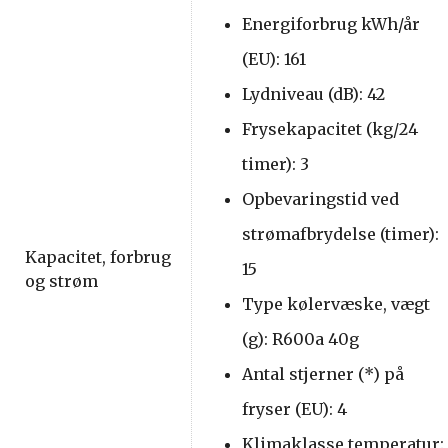
Energiforbrug kWh/år
(EU): 161
Lydniveau (dB): 42
Frysekapacitet (kg/24
timer): 3
Opbevaringstid ved
strømafbrydelse (timer):
Kapacitet, forbrug
15
og strøm
Type kølervæske, vægt
(g): R600a 40g
Antal stjerner (*) på
fryser (EU): 4
Klimaklasse temperatur: