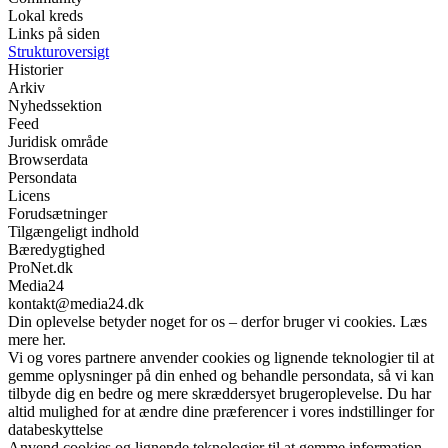
Lokal kreds
Links på siden
Strukturoversigt
Historier
Arkiv
Nyhedssektion
Feed
Juridisk område
Browserdata
Persondata
Licens
Forudsætninger
Tilgængeligt indhold
Bæredygtighed
ProNet.dk
Media24
kontakt@media24.dk
Din oplevelse betyder noget for os – derfor bruger vi cookies. Læs
mere her.
Vi og vores partnere anvender cookies og lignende teknologier til at
gemme oplysninger på din enhed og behandle persondata, så vi kan
tilbyde dig en bedre og mere skræddersyet brugeroplevelse. Du har
altid mulighed for at ændre dine præferencer i vores indstillinger for
databeskyttelse
Anvend cookies og lignende teknologier til at gemme information,