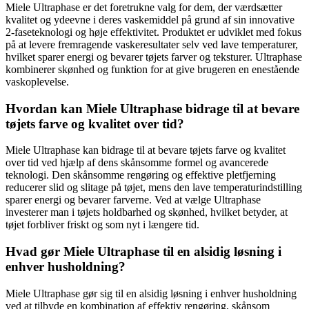
Miele Ultraphase er det foretrukne valg for dem, der værdsætter
kvalitet og ydeevne i deres vaskemiddel på grund af sin innovative
2-faseteknologi og høje effektivitet. Produktet er udviklet med fokus
på at levere fremragende vaskeresultater selv ved lave temperaturer,
hvilket sparer energi og bevarer tøjets farver og teksturer. Ultraphase
kombinerer skønhed og funktion for at give brugeren en enestående
vaskoplevelse.
Hvordan kan Miele Ultraphase bidrage til at bevare
tøjets farve og kvalitet over tid?
Miele Ultraphase kan bidrage til at bevare tøjets farve og kvalitet
over tid ved hjælp af dens skånsomme formel og avancerede
teknologi. Den skånsomme rengøring og effektive pletfjerning
reducerer slid og slitage på tøjet, mens den lave temperaturindstilling
sparer energi og bevarer farverne. Ved at vælge Ultraphase
investerer man i tøjets holdbarhed og skønhed, hvilket betyder, at
tøjet forbliver friskt og som nyt i længere tid.
Hvad gør Miele Ultraphase til en alsidig løsning i
enhver husholdning?
Miele Ultraphase gør sig til en alsidig løsning i enhver husholdning
ved at tilbyde en kombination af effektiv rengøring, skånsom