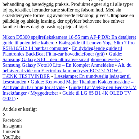
behandling og bæredygtig praksis. Produktet egner sig til alle typer
tøj og tekstiler, herunder sarte stoffer og følsom hud. Med sin
skræddersyede formel og avancerede teknologi giver Ultraphase en
pålidelig og alsidig løsning, der opfylder behovene hos enhver
familie i deres daglige vask og pleje af tøjet.
Nikon D5300 spejlreflekskamera 18-55 mm AF-P DX: En detaljeret
guide til potentielle købere
•
Købsguide til Lenovo Yoga Slim 7 Pro
R5H/16/512 14 bærbar computer
•
En dybdegående guide til
Plantronics BackBeat Fit in-ear hovedtelefoner (grå)
•
Guide:
Samsung Galaxy S10 – den ultimative smartphoneoplevelse
•
Samsung Galaxy Note10 Lite – En Komplet Anmeldelse
•
Alt, du
behøver at vide om Electrolux kummefryser EC3131AOW –
TÆNK TESTVINDER
•
Læselampe: En uundværlig ledsager til
læsestunden
•
Guide: Kenwood Major Titanium Køkkenmaskine –
Alt hvad du har brug for at vide
•
Guide til at Vælge den Bedste UV
Insektfanger / Myggedræber
•
Guide til LG 65 B1 4K OLED TV
(2021)
•
At dele er kærligt
X
Facebook
Instagram
LinkedIn
YouTube