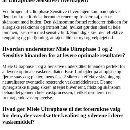
af Ultraphase Sensitive i hverdagen?
Ved brugen af Ultraphase Sensitive i hverdagen kan man opleve
flere konkrete fordele, herunder renere og friskere tøj, der er
skånsomt mod huden. Den skånsomme formel reducerer risikoen for
allergiske reaktioner og irriteret hud, hvilket gør den ideel til hele
familien, især dem med sensitiv hud. Samtidig sikrer den effektive
rengøring og pletfjerning, at tøjet altid ser nyt og velplejet ud.
Hvordan understøtter Miele Ultraphase 1 og 2
Sensitive hinanden for at levere optimale resultater?
Miele Ultraphase 1 og 2 Sensitive understøtter hinanden perfekt for
at levere optimale vaskeresultater. Fase 1 arbejder på at opløse og
fjerne snavs og pletter, mens fase 2 sikrer en effektiv skylning og
neutraliserer eventuelle resterende vaskemiddelrester. Denne
synergistiske tilgang sikrer, at tøjet bliver rent, friskt og skånsomt
behandlet gennem hele vaskprocessen, hvilket resulterer i en
fremragende vaskoplevelse.
Hvad gør Miele Ultraphase til det foretrukne valg
for dem, der værdsætter kvalitet og ydeevne i deres
vaskemiddel?