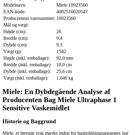
Modelnavn:
Miele 10923560
EAN-kode:
4002516020547
Producentens varenummer:
10923560
Mål og vægt:
Højde (cm):
26
Bredde (cm):
9.4
Dybde (cm):
9.3
Vægt (g):
1542
Højde (inkl. emballage):
92,0 mm
Bredde (inkl. emballage):
10,0 cm
Dybde (inkl. emballage):
25,6 cm
Vægt (inkl. emballage):
1,646 kg
Miele: En Dybdegående Analyse af
Producenten Bag Miele Ultraphase 1
Sensitive Vaskemidlet
Historie og Baggrund
Miele, et førende tysk mærke inden for husholdningsapparater, har