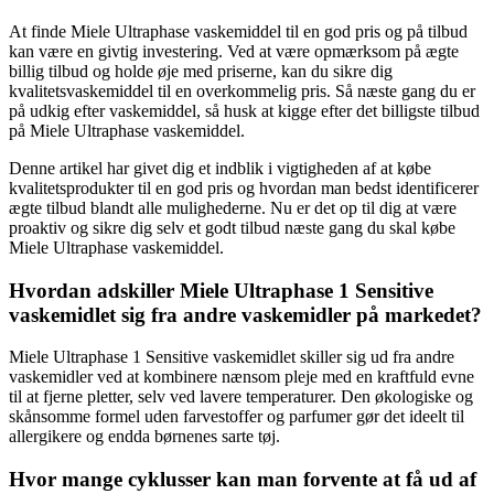
At finde Miele Ultraphase vaskemiddel til en god pris og på tilbud
kan være en givtig investering. Ved at være opmærksom på ægte
billig tilbud og holde øje med priserne, kan du sikre dig
kvalitetsvaskemiddel til en overkommelig pris. Så næste gang du er
på udkig efter vaskemiddel, så husk at kigge efter det billigste tilbud
på Miele Ultraphase vaskemiddel.
Denne artikel har givet dig et indblik i vigtigheden af at købe
kvalitetsprodukter til en god pris og hvordan man bedst identificerer
ægte tilbud blandt alle mulighederne. Nu er det op til dig at være
proaktiv og sikre dig selv et godt tilbud næste gang du skal købe
Miele Ultraphase vaskemiddel.
Hvordan adskiller Miele Ultraphase 1 Sensitive
vaskemidlet sig fra andre vaskemidler på markedet?
Miele Ultraphase 1 Sensitive vaskemidlet skiller sig ud fra andre
vaskemidler ved at kombinere nænsom pleje med en kraftfuld evne
til at fjerne pletter, selv ved lavere temperaturer. Den økologiske og
skånsomme formel uden farvestoffer og parfumer gør det ideelt til
allergikere og endda børnenes sarte tøj.
Hvor mange cyklusser kan man forvente at få ud af