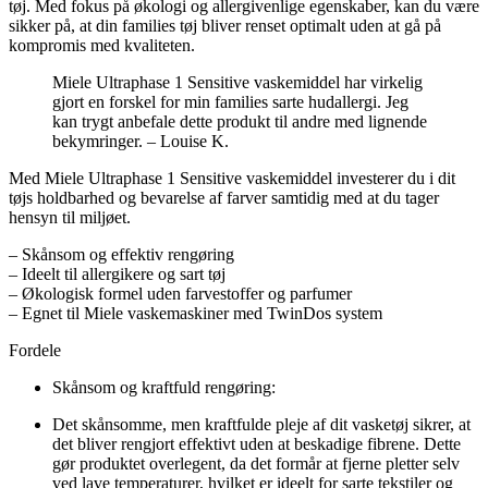
tøj. Med fokus på økologi og allergivenlige egenskaber, kan du være
sikker på, at din families tøj bliver renset optimalt uden at gå på
kompromis med kvaliteten.
Miele Ultraphase 1 Sensitive vaskemiddel har virkelig
gjort en forskel for min families sarte hudallergi. Jeg
kan trygt anbefale dette produkt til andre med lignende
bekymringer. – Louise K.
Med Miele Ultraphase 1 Sensitive vaskemiddel investerer du i dit
tøjs holdbarhed og bevarelse af farver samtidig med at du tager
hensyn til miljøet.
– Skånsom og effektiv rengøring
– Ideelt til allergikere og sart tøj
– Økologisk formel uden farvestoffer og parfumer
– Egnet til Miele vaskemaskiner med TwinDos system
Fordele
Skånsom og kraftfuld rengøring:
Det skånsomme, men kraftfulde pleje af dit vasketøj sikrer, at
det bliver rengjort effektivt uden at beskadige fibrene. Dette
gør produktet overlegent, da det formår at fjerne pletter selv
ved lave temperaturer, hvilket er ideelt for sarte tekstiler og