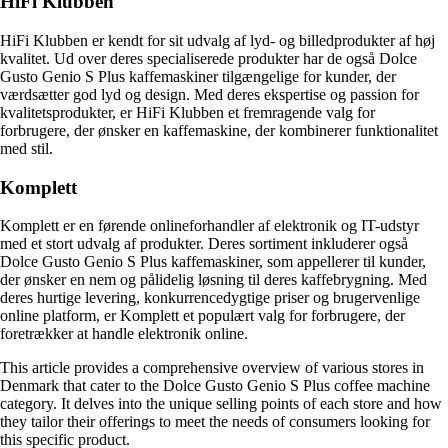
HiFi Klubben
HiFi Klubben er kendt for sit udvalg af lyd- og billedprodukter af høj
kvalitet. Ud over deres specialiserede produkter har de også Dolce
Gusto Genio S Plus kaffemaskiner tilgængelige for kunder, der
værdsætter god lyd og design. Med deres ekspertise og passion for
kvalitetsprodukter, er HiFi Klubben et fremragende valg for
forbrugere, der ønsker en kaffemaskine, der kombinerer funktionalitet
med stil.
Komplett
Komplett er en førende onlineforhandler af elektronik og IT-udstyr
med et stort udvalg af produkter. Deres sortiment inkluderer også
Dolce Gusto Genio S Plus kaffemaskiner, som appellerer til kunder,
der ønsker en nem og pålidelig løsning til deres kaffebrygning. Med
deres hurtige levering, konkurrencedygtige priser og brugervenlige
online platform, er Komplett et populært valg for forbrugere, der
foretrækker at handle elektronik online.
This article provides a comprehensive overview of various stores in
Denmark that cater to the Dolce Gusto Genio S Plus coffee machine
category. It delves into the unique selling points of each store and how
they tailor their offerings to meet the needs of consumers looking for
this specific product.