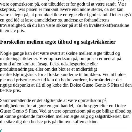
være opmærksom på, om tilbuddet er for godt til at være sandt. Vær
skeptisk, hvis prisen er markant lavere end andre steder, da det kan
være et tegn på, at produktet ikke er ægte eller i god stand. Det er også
en god idé at læse anmeldelser og undersøge forhandlerens
troværdighed, så du kan være sikker på at få en kvalitetskaffemaskine
til en lav pris.
Forskellen mellem ægte tilbud og salgstrikkerier
Nogle gange kan det være svært at skelne mellem ægte tilbud og
marketingstrikkerier. Vær opmærksom på, om prisen er nedsat på
grund af en konkret årsag, f.eks. udsalgsperiode eller
produktændringer, eller om det blot er et midlertidigt
markedsføringstrick for at lokke kunderne til butikken. Ved at holde
øje med priserne over tid kan du bedre vurdere, hvornår det er det
rigtige tidspunkt at slå til og købe din Dolce Gusto Genio S Plus til den
bedste pris.
Sammenfattende er det afgørende at være opmærksom på
mulighederne for at gøre en god handel, når du søger efter en Dolce
Gusto Genio S Plus. Ved at være opmærksom på ægte billige tilbud og
at kunne genkende forskellen mellem ægte salg og salgstrikkerier, kan
du sikre dig den bedste pris på din nye kaffemaskine.