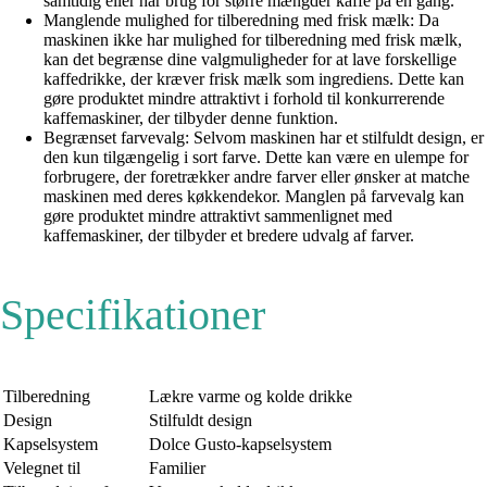
samtidig eller har brug for større mængder kaffe på én gang.
Manglende mulighed for tilberedning med frisk mælk: Da
maskinen ikke har mulighed for tilberedning med frisk mælk,
kan det begrænse dine valgmuligheder for at lave forskellige
kaffedrikke, der kræver frisk mælk som ingrediens. Dette kan
gøre produktet mindre attraktivt i forhold til konkurrerende
kaffemaskiner, der tilbyder denne funktion.
Begrænset farvevalg: Selvom maskinen har et stilfuldt design, er
den kun tilgængelig i sort farve. Dette kan være en ulempe for
forbrugere, der foretrækker andre farver eller ønsker at matche
maskinen med deres køkkendekor. Manglen på farvevalg kan
gøre produktet mindre attraktivt sammenlignet med
kaffemaskiner, der tilbyder et bredere udvalg af farver.
Specifikationer
Tilberedning
Lækre varme og kolde drikke
Design
Stilfuldt design
Kapselsystem
Dolce Gusto-kapselsystem
Velegnet til
Familier