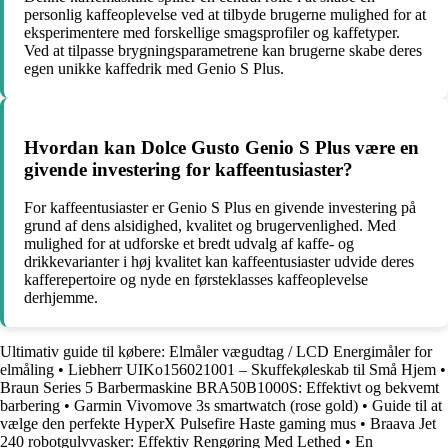
personlig kaffeoplevelse ved at tilbyde brugerne mulighed for at
eksperimentere med forskellige smagsprofiler og kaffetyper.
Ved at tilpasse brygningsparametrene kan brugerne skabe deres
egen unikke kaffedrik med Genio S Plus.
Hvordan kan Dolce Gusto Genio S Plus være en
givende investering for kaffeentusiaster?
For kaffeentusiaster er Genio S Plus en givende investering på
grund af dens alsidighed, kvalitet og brugervenlighed. Med
mulighed for at udforske et bredt udvalg af kaffe- og
drikkevarianter i høj kvalitet kan kaffeentusiaster udvide deres
kafferepertoire og nyde en førsteklasses kaffeoplevelse
derhjemme.
Ultimativ guide til købere: Elmåler vægudtag / LCD Energimåler for
elmåling
•
Liebherr UIKo156021001 – Skuffekøleskab til Små Hjem
•
Braun Series 5 Barbermaskine BRA50B1000S: Effektivt og bekvemt
barbering
•
Garmin Vivomove 3s smartwatch (rose gold)
•
Guide til at
vælge den perfekte HyperX Pulsefire Haste gaming mus
•
Braava Jet
240 robotgulvvasker: Effektiv Rengøring Med Lethed
•
En