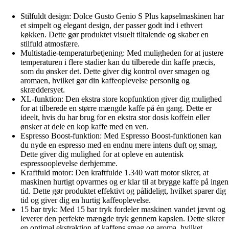
Stilfuldt design: Dolce Gusto Genio S Plus kapselmaskinen har
et simpelt og elegant design, der passer godt ind i ethvert
køkken. Dette gør produktet visuelt tiltalende og skaber en
stilfuld atmosfære.
Multistadie-temperaturbetjening: Med muligheden for at justere
temperaturen i flere stadier kan du tilberede din kaffe præcis,
som du ønsker det. Dette giver dig kontrol over smagen og
aromaen, hvilket gør din kaffeoplevelse personlig og
skræddersyet.
XL-funktion: Den ekstra store kopfunktion giver dig mulighed
for at tilberede en større mængde kaffe på én gang. Dette er
ideelt, hvis du har brug for en ekstra stor dosis koffein eller
ønsker at dele en kop kaffe med en ven.
Espresso Boost-funktion: Med Espresso Boost-funktionen kan
du nyde en espresso med en endnu mere intens duft og smag.
Dette giver dig mulighed for at opleve en autentisk
espressooplevelse derhjemme.
Kraftfuld motor: Den kraftfulde 1.340 watt motor sikrer, at
maskinen hurtigt opvarmes og er klar til at brygge kaffe på ingen
tid. Dette gør produktet effektivt og pålideligt, hvilket sparer dig
tid og giver dig en hurtig kaffeoplevelse.
15 bar tryk: Med 15 bar tryk fordeler maskinen vandet jævnt og
leverer den perfekte mængde tryk gennem kapslen. Dette sikrer
en optimal ekstraktion af kaffens smag og aroma, hvilket