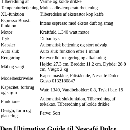
Tilberedning af
Varme og kolde drikke
Temperaturbetjening
Multistadie-temperaturbetjening
XL-funktion
Tilberedelse af ekstrastor kop kaffe
Espresso Boost-
Intens espresso med ekstra duft og smag
funktion
Motor
Kraftfuld 1.340 watt motor
Tryk
15 bar tryk
Kapsler
Automatisk betjening og stort udvalg
Auto-sluk
Auto-sluk-funktion efter 1 minut
Rengøring
Kræver lidt rengøring og afkalkning
Højde: 27.3 cm, Bredde: 11.2 cm, Dybde: 28.8
Mål og vægt
cm, Vægt: 2 kg
Kapselmaskine, Fritstående, Nescafé Dolce
Modelbeskrivelse
Gusto 0132180847
Kapacitet, forbrug
Watt: 1340, Vandbeholder: 0.8, Tryk i bar: 15
og strøm
Automatisk slukfunktion, Tilberedning af
Funktioner
te/kakao, Tilberedning af kolde drikke
Design, form og
Farve: Sort
placering
Den Ultimative Guide til Nescafé Dolce