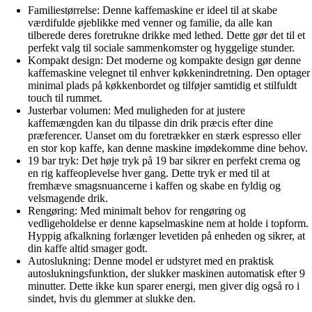
Familiestørrelse: Denne kaffemaskine er ideel til at skabe
værdifulde øjeblikke med venner og familie, da alle kan
tilberede deres foretrukne drikke med lethed. Dette gør det til et
perfekt valg til sociale sammenkomster og hyggelige stunder.
Kompakt design: Det moderne og kompakte design gør denne
kaffemaskine velegnet til enhver køkkenindretning. Den optager
minimal plads på køkkenbordet og tilføjer samtidig et stilfuldt
touch til rummet.
Justerbar volumen: Med muligheden for at justere
kaffemængden kan du tilpasse din drik præcis efter dine
præferencer. Uanset om du foretrækker en stærk espresso eller
en stor kop kaffe, kan denne maskine imødekomme dine behov.
19 bar tryk: Det høje tryk på 19 bar sikrer en perfekt crema og
en rig kaffeoplevelse hver gang. Dette tryk er med til at
fremhæve smagsnuancerne i kaffen og skabe en fyldig og
velsmagende drik.
Rengøring: Med minimalt behov for rengøring og
vedligeholdelse er denne kapselmaskine nem at holde i topform.
Hyppig afkalkning forlænger levetiden på enheden og sikrer, at
din kaffe altid smager godt.
Autoslukning: Denne model er udstyret med en praktisk
autoslukningsfunktion, der slukker maskinen automatisk efter 9
minutter. Dette ikke kun sparer energi, men giver dig også ro i
sindet, hvis du glemmer at slukke den.