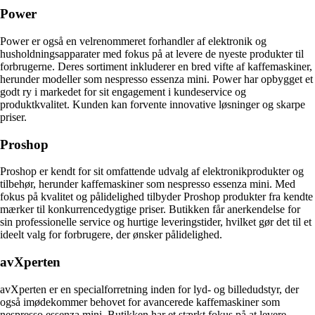
Power
Power er også en velrenommeret forhandler af elektronik og
husholdningsapparater med fokus på at levere de nyeste produkter til
forbrugerne. Deres sortiment inkluderer en bred vifte af kaffemaskiner,
herunder modeller som nespresso essenza mini. Power har opbygget et
godt ry i markedet for sit engagement i kundeservice og
produktkvalitet. Kunden kan forvente innovative løsninger og skarpe
priser.
Proshop
Proshop er kendt for sit omfattende udvalg af elektronikprodukter og
tilbehør, herunder kaffemaskiner som nespresso essenza mini. Med
fokus på kvalitet og pålidelighed tilbyder Proshop produkter fra kendte
mærker til konkurrencedygtige priser. Butikken får anerkendelse for
sin professionelle service og hurtige leveringstider, hvilket gør det til et
ideelt valg for forbrugere, der ønsker pålidelighed.
avXperten
avXperten er en specialforretning inden for lyd- og billedudstyr, der
også imødekommer behovet for avancerede kaffemaskiner som
nespresso essenza mini. Butikken har et stærkt fokus på at levere