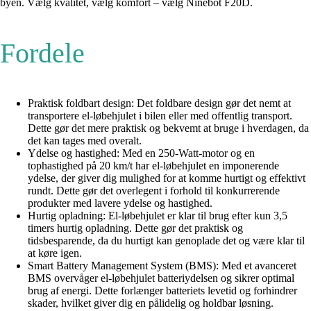
byen. Vælg kvalitet, vælg komfort – vælg Ninebot F20D.
Fordele
Praktisk foldbart design: Det foldbare design gør det nemt at
transportere el-løbehjulet i bilen eller med offentlig transport.
Dette gør det mere praktisk og bekvemt at bruge i hverdagen, da
det kan tages med overalt.
Ydelse og hastighed: Med en 250-Watt-motor og en
tophastighed på 20 km/t har el-løbehjulet en imponerende
ydelse, der giver dig mulighed for at komme hurtigt og effektivt
rundt. Dette gør det overlegent i forhold til konkurrerende
produkter med lavere ydelse og hastighed.
Hurtig opladning: El-løbehjulet er klar til brug efter kun 3,5
timers hurtig opladning. Dette gør det praktisk og
tidsbesparende, da du hurtigt kan genoplade det og være klar til
at køre igen.
Smart Battery Management System (BMS): Med et avanceret
BMS overvåger el-løbehjulet batteriydelsen og sikrer optimal
brug af energi. Dette forlænger batteriets levetid og forhindrer
skader, hvilket giver dig en pålidelig og holdbar løsning.