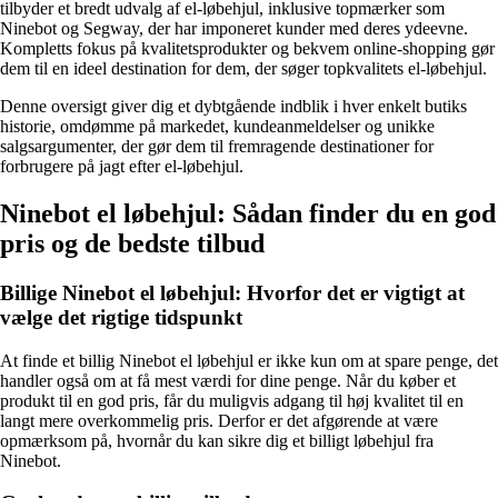
tilbyder et bredt udvalg af el-løbehjul, inklusive topmærker som
Ninebot og Segway, der har imponeret kunder med deres ydeevne.
Kompletts fokus på kvalitetsprodukter og bekvem online-shopping gør
dem til en ideel destination for dem, der søger topkvalitets el-løbehjul.
Denne oversigt giver dig et dybtgående indblik i hver enkelt butiks
historie, omdømme på markedet, kundeanmeldelser og unikke
salgsargumenter, der gør dem til fremragende destinationer for
forbrugere på jagt efter el-løbehjul.
Ninebot el løbehjul: Sådan finder du en god
pris og de bedste tilbud
Billige Ninebot el løbehjul: Hvorfor det er vigtigt at
vælge det rigtige tidspunkt
At finde et billig Ninebot el løbehjul er ikke kun om at spare penge, det
handler også om at få mest værdi for dine penge. Når du køber et
produkt til en god pris, får du muligvis adgang til høj kvalitet til en
langt mere overkommelig pris. Derfor er det afgørende at være
opmærksom på, hvornår du kan sikre dig et billigt løbehjul fra
Ninebot.