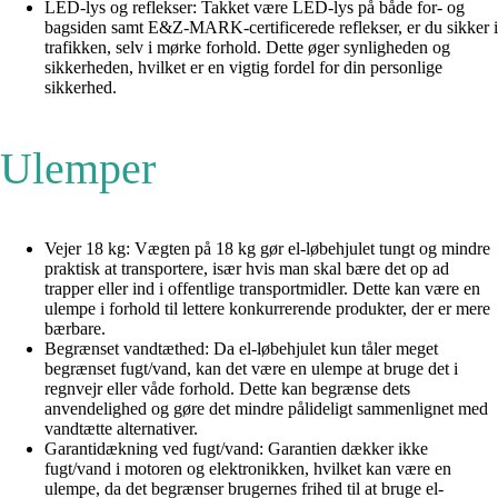
LED-lys og reflekser: Takket være LED-lys på både for- og
bagsiden samt E&Z-MARK-certificerede reflekser, er du sikker i
trafikken, selv i mørke forhold. Dette øger synligheden og
sikkerheden, hvilket er en vigtig fordel for din personlige
sikkerhed.
Ulemper
Vejer 18 kg: Vægten på 18 kg gør el-løbehjulet tungt og mindre
praktisk at transportere, især hvis man skal bære det op ad
trapper eller ind i offentlige transportmidler. Dette kan være en
ulempe i forhold til lettere konkurrerende produkter, der er mere
bærbare.
Begrænset vandtæthed: Da el-løbehjulet kun tåler meget
begrænset fugt/vand, kan det være en ulempe at bruge det i
regnvejr eller våde forhold. Dette kan begrænse dets
anvendelighed og gøre det mindre pålideligt sammenlignet med
vandtætte alternativer.
Garantidækning ved fugt/vand: Garantien dækker ikke
fugt/vand i motoren og elektronikken, hvilket kan være en
ulempe, da det begrænser brugernes frihed til at bruge el-