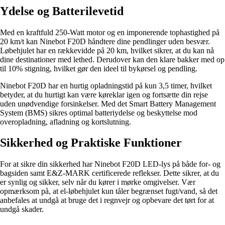
Ydelse og Batterilevetid
Med en kraftfuld 250-Watt motor og en imponerende tophastighed på
20 km/t kan Ninebot F20D håndtere dine pendlinger uden besvær.
Løbehjulet har en rækkevidde på 20 km, hvilket sikrer, at du kan nå
dine destinationer med lethed. Derudover kan den klare bakker med op
til 10% stigning, hvilket gør den ideel til bykørsel og pendling.
Ninebot F20D har en hurtig opladningstid på kun 3,5 timer, hvilket
betyder, at du hurtigt kan være køreklar igen og fortsætte din rejse
uden unødvendige forsinkelser. Med det Smart Battery Management
System (BMS) sikres optimal batteriydelse og beskyttelse mod
overopladning, afladning og kortslutning.
Sikkerhed og Praktiske Funktioner
For at sikre din sikkerhed har Ninebot F20D LED-lys på både for- og
bagsiden samt E&Z-MARK certificerede reflekser. Dette sikrer, at du
er synlig og sikker, selv når du kører i mørke omgivelser. Vær
opmærksom på, at el-løbehjulet kun tåler begrænset fugt/vand, så det
anbefales at undgå at bruge det i regnvejr og opbevare det tørt for at
undgå skader.