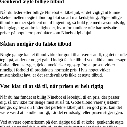
Genkend ægte billige tilbud
Når du leder efter billige Ninebot el løbehjul, er det vigtigt at kunne
skelne mellem ægte tilbud og blot smart markedsføring. Ægte billige
tilbud kommer sjældent ud af ingenting, så hold øje med sæsonudsalg,
helligdage og andre lejligheder, hvor forhandlere ofte har nedsatte
priser på populære produkter som Ninebot løbehjul.
Sådan undgår du falske tilbud
Nogle gange kan et tilbud virke for godt til at være sandt, og det er ofte
tegn på, at der er noget galt. Undgå falske tilbud ved altid at undersøge
forhandlerens rygte, tjek anmeldelser og sørg for, at prisen virker
rimelig i forhold til produktets normale pris. Hvis noget virker
mistænkeligt lavt, er det sandsynligvis ikke et ægte tilbud.
Vær klar til at slå til, når prisen er helt rigtig
Når du har fundet et billig Ninebot el løbehjul til en pris, der passer
dig, så tøv ikke for længe med at slå til. Gode tilbud varer sjældent
længe, og hvis du finder det perfekte løbehjul til en god pris, kan det
være værd at handle hurtigt, før det er udsolgt eller prisen stiger igen.
Ved at være opmærksom på den rigtige tid til at købe, genkende ægte