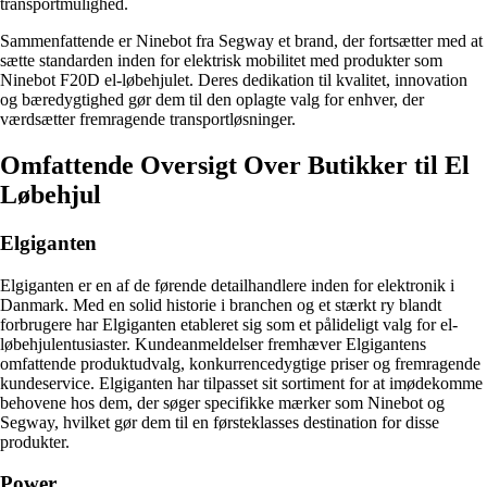
transportmulighed.
Sammenfattende er Ninebot fra Segway et brand, der fortsætter med at
sætte standarden inden for elektrisk mobilitet med produkter som
Ninebot F20D el-løbehjulet. Deres dedikation til kvalitet, innovation
og bæredygtighed gør dem til den oplagte valg for enhver, der
værdsætter fremragende transportløsninger.
Omfattende Oversigt Over Butikker til El
Løbehjul
Elgiganten
Elgiganten er en af de førende detailhandlere inden for elektronik i
Danmark. Med en solid historie i branchen og et stærkt ry blandt
forbrugere har Elgiganten etableret sig som et pålideligt valg for el-
løbehjulentusiaster. Kundeanmeldelser fremhæver Elgigantens
omfattende produktudvalg, konkurrencedygtige priser og fremragende
kundeservice. Elgiganten har tilpasset sit sortiment for at imødekomme
behovene hos dem, der søger specifikke mærker som Ninebot og
Segway, hvilket gør dem til en førsteklasses destination for disse
produkter.
Power