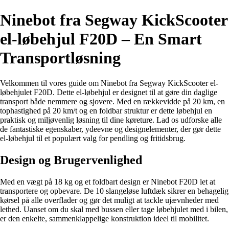
Ninebot fra Segway KickScooter
el-løbehjul F20D – En Smart
Transportløsning
Velkommen til vores guide om Ninebot fra Segway KickScooter el-
løbehjulet F20D. Dette el-løbehjul er designet til at gøre din daglige
transport både nemmere og sjovere. Med en rækkevidde på 20 km, en
tophastighed på 20 km/t og en foldbar struktur er dette løbehjul en
praktisk og miljøvenlig løsning til dine køreture. Lad os udforske alle
de fantastiske egenskaber, ydeevne og designelementer, der gør dette
el-løbehjul til et populært valg for pendling og fritidsbrug.
Design og Brugervenlighed
Med en vægt på 18 kg og et foldbart design er Ninebot F20D let at
transportere og opbevare. De 10 slangeløse luftdæk sikrer en behagelig
kørsel på alle overflader og gør det muligt at tackle ujævnheder med
lethed. Uanset om du skal med bussen eller tage løbehjulet med i bilen,
er den enkelte, sammenklappelige konstruktion ideel til mobilitet.