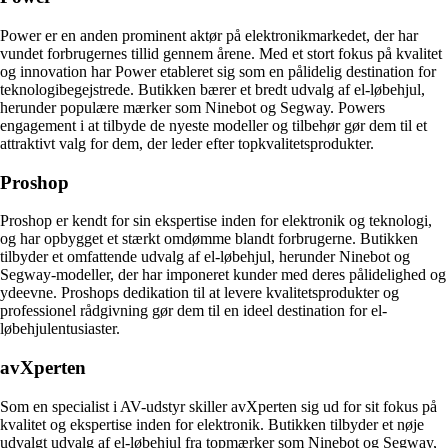
Power er en anden prominent aktør på elektronikmarkedet, der har
vundet forbrugernes tillid gennem årene. Med et stort fokus på kvalitet
og innovation har Power etableret sig som en pålidelig destination for
teknologibegejstrede. Butikken bærer et bredt udvalg af el-løbehjul,
herunder populære mærker som Ninebot og Segway. Powers
engagement i at tilbyde de nyeste modeller og tilbehør gør dem til et
attraktivt valg for dem, der leder efter topkvalitetsprodukter.
Proshop
Proshop er kendt for sin ekspertise inden for elektronik og teknologi,
og har opbygget et stærkt omdømme blandt forbrugerne. Butikken
tilbyder et omfattende udvalg af el-løbehjul, herunder Ninebot og
Segway-modeller, der har imponeret kunder med deres pålidelighed og
ydeevne. Proshops dedikation til at levere kvalitetsprodukter og
professionel rådgivning gør dem til en ideel destination for el-
løbehjulentusiaster.
avXperten
Som en specialist i AV-udstyr skiller avXperten sig ud for sit fokus på
kvalitet og ekspertise inden for elektronik. Butikken tilbyder et nøje
udvalgt udvalg af el-løbehjul fra topmærker som Ninebot og Segway,