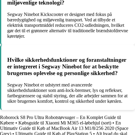
miljøvenlige teknologi?
Segway Ninebot Kickscooter er designet med fokus på
bæredygtighed og miljøvenlig transport. Ved at tilbyde et
elektrisk transportmiddel reduceres CO2-udledningen, hvilket
gør det til et grønnere alternativ til traditionelle brændstofdrevne
køretøjer.
Hvilke sikkerhedsfunktioner og foranstaltninger
er integreret i Segway Ninebot for at beskytte
brugernes oplevelse og personlige sikkerhed?
Segway Ninebot er udstyret med avancerede
sikkerhedsfunktioner som anti-lock-bremser, lys og reflekser,
fartbegrænsere og stabil styring, der alle arbejder sammen for at
sikre brugernes komfort, kontrol og sikkerhed under kørslen.
Roborock S8 Pro Ultra Robotstøvsuger – En Komplet Guide til
Købere
•
Købsguide til Xiaomi Mi M365 el-løbehjul (sort)
•
En
Ultimativ Guide til Køb af MacBook Air 13 M1/8/256 2020 (Space
Grey)
•
Ultimativ Guide til Køb af PlayStation 5
•
Alt hvad du skal