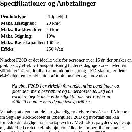
Specifikationer og Anbefalinger
Produkttype:
El-løbehjul
Maks. Hastighed:
20 km/t
Maks. Rækkevidde:
20 km
Maks. Stigning:
10%
Maks. Bærekapacitet:
100 kg
Effekt:
250 Watt
Ninebot F20D er det ideelle valg for personer over 15 år, der ønsker en
praktisk og effektiv transportløsning til deres daglige kørsel. Med en
stilfuld grå farve, foldbart aluminiumdesign og LED-skærm, er dette
el-løbehjul en kombination af funktionalitet og innovation.
Ninebot F20D har virkelig forvandlet mine pendlinger og
gjort dem mere bekvemme og underholdende. Jeg kan
varmt anbefale dette el-løbehjul til alle, der ønsker at
skifte til en mere bæredygtig transportform.
Vi håber, at denne guide har givet dig en dybere forståelse af Ninebot
fra Segway KickScooter el-løbehjulet F20D og hvordan det kan
forbedre din daglige transportoplevelse. Med fokus på ydeevne, design
og sikkerhed er dette el-løbehjul en pålidelig partner til dine kørsler i