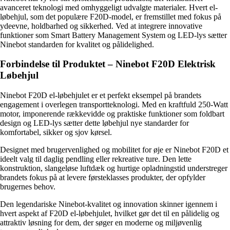
avanceret teknologi med omhyggeligt udvalgte materialer. Hvert el-
løbehjul, som det populære F20D-model, er fremstillet med fokus på
ydeevne, holdbarhed og sikkerhed. Ved at integrere innovative
funktioner som Smart Battery Management System og LED-lys sætter
Ninebot standarden for kvalitet og pålidelighed.
Forbindelse til Produktet – Ninebot F20D Elektrisk
Løbehjul
Ninebot F20D el-løbehjulet er et perfekt eksempel på brandets
engagement i overlegen transportteknologi. Med en kraftfuld 250-Watt
motor, imponerende rækkevidde og praktiske funktioner som foldbart
design og LED-lys sætter dette løbehjul nye standarder for
komfortabel, sikker og sjov kørsel.
Designet med brugervenlighed og mobilitet for øje er Ninebot F20D et
ideelt valg til daglig pendling eller rekreative ture. Den lette
konstruktion, slangeløse luftdæk og hurtige opladningstid understreger
brandets fokus på at levere førsteklasses produkter, der opfylder
brugernes behov.
Den legendariske Ninebot-kvalitet og innovation skinner igennem i
hvert aspekt af F20D el-løbehjulet, hvilket gør det til en pålidelig og
attraktiv løsning for dem, der søger en moderne og miljøvenlig