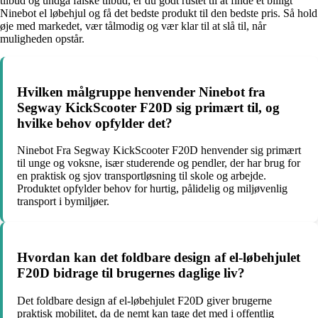
tilbud og undgå falske tilbud, er du godt rustet til at finde et billigt
Ninebot el løbehjul og få det bedste produkt til den bedste pris. Så hold
øje med markedet, vær tålmodig og vær klar til at slå til, når
muligheden opstår.
Hvilken målgruppe henvender Ninebot fra
Segway KickScooter F20D sig primært til, og
hvilke behov opfylder det?
Ninebot Fra Segway KickScooter F20D henvender sig primært
til unge og voksne, især studerende og pendler, der har brug for
en praktisk og sjov transportløsning til skole og arbejde.
Produktet opfylder behov for hurtig, pålidelig og miljøvenlig
transport i bymiljøer.
Hvordan kan det foldbare design af el-løbehjulet
F20D bidrage til brugernes daglige liv?
Det foldbare design af el-løbehjulet F20D giver brugerne
praktisk mobilitet, da de nemt kan tage det med i offentlig