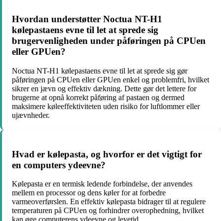
Hvordan understøtter Noctua NT-H1
kølepastaens evne til let at sprede sig
brugervenligheden under påføringen på CPUen
eller GPUen?
Noctua NT-H1 kølepastaens evne til let at sprede sig gør
påføringen på CPUen eller GPUen enkel og problemfri, hvilket
sikrer en jævn og effektiv dækning. Dette gør det lettere for
brugerne at opnå korrekt påføring af pastaen og dermed
maksimere køleeffektiviteten uden risiko for luftlommer eller
ujævnheder.
Hvad er kølepasta, og hvorfor er det vigtigt for
en computers ydeevne?
Kølepasta er en termisk ledende forbindelse, der anvendes
mellem en processor og dens køler for at forbedre
varmeoverførslen. En effektiv kølepasta bidrager til at regulere
temperaturen på CPUen og forhindrer overophedning, hvilket
kan øge computerens ydeevne og levetid.