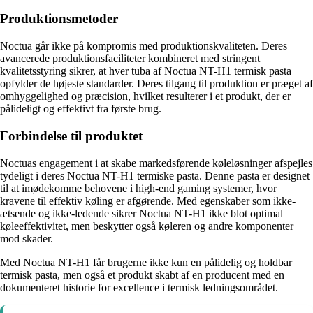
Produktionsmetoder
Noctua går ikke på kompromis med produktionskvaliteten. Deres
avancerede produktionsfaciliteter kombineret med stringent
kvalitetsstyring sikrer, at hver tuba af Noctua NT-H1 termisk pasta
opfylder de højeste standarder. Deres tilgang til produktion er præget af
omhyggelighed og præcision, hvilket resulterer i et produkt, der er
pålideligt og effektivt fra første brug.
Forbindelse til produktet
Noctuas engagement i at skabe markedsførende køleløsninger afspejles
tydeligt i deres Noctua NT-H1 termiske pasta. Denne pasta er designet
til at imødekomme behovene i high-end gaming systemer, hvor
kravene til effektiv køling er afgørende. Med egenskaber som ikke-
ætsende og ikke-ledende sikrer Noctua NT-H1 ikke blot optimal
køleeffektivitet, men beskytter også køleren og andre komponenter
mod skader.
Med Noctua NT-H1 får brugerne ikke kun en pålidelig og holdbar
termisk pasta, men også et produkt skabt af en producent med en
dokumenteret historie for excellence i termisk ledningsområdet.