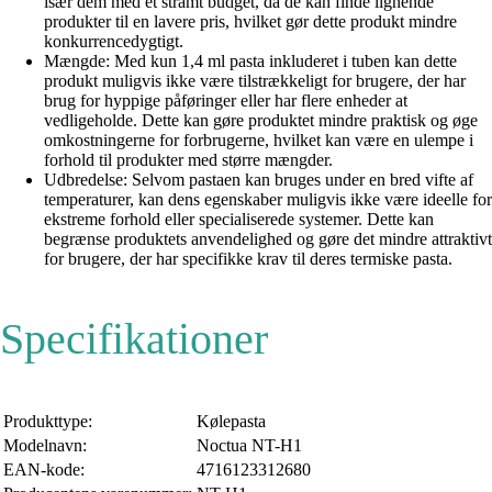
især dem med et stramt budget, da de kan finde lignende
produkter til en lavere pris, hvilket gør dette produkt mindre
konkurrencedygtigt.
Mængde: Med kun 1,4 ml pasta inkluderet i tuben kan dette
produkt muligvis ikke være tilstrækkeligt for brugere, der har
brug for hyppige påføringer eller har flere enheder at
vedligeholde. Dette kan gøre produktet mindre praktisk og øge
omkostningerne for forbrugerne, hvilket kan være en ulempe i
forhold til produkter med større mængder.
Udbredelse: Selvom pastaen kan bruges under en bred vifte af
temperaturer, kan dens egenskaber muligvis ikke være ideelle for
ekstreme forhold eller specialiserede systemer. Dette kan
begrænse produktets anvendelighed og gøre det mindre attraktivt
for brugere, der har specifikke krav til deres termiske pasta.
Specifikationer
Produkttype:
Kølepasta
Modelnavn:
Noctua NT-H1
EAN-kode:
4716123312680