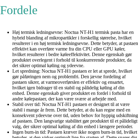
Fordele
Høj termisk ledningsevne: Noctua NT-H1 termisk pasta har en
hybrid blanding af mikropartikler i forskellig størrelse, hvilket
resulterer i en høj termisk ledningsevne. Dette betyder, at pastaen
effektivt kan overføre varme fra din CPU eller GPU køler,
hvilket resulterer i bedre køleeffektivitet. Denne egenskab gør
produktet overlegent i forhold til konkurrerende produkter, da
det sikrer optimal køling og ydeevne.
Let spredning: Noctua NT-H1 pastaen er let at sprede, hvilket
gør påføringen nem og problemfri. Den jævne fordeling af
pastaen sikrer, at varmeoverførslen er effektiv og ensartet,
hvilket igen bidrager til en stabil og pålidelig køling af din
enhed. Denne egenskab giver produktet en fordel i forhold til
andre kølepastaer, der kan være svære at arbejde med.
Stabil over tid: Noctua NT-H1 pastaen er designet til at være
stabil i mange år frem. Dette betyder, at du kan regne med en
konsekvent ydeevne over tid, uden behov for hyppig udskiftning
af pastaen. Den langvarige stabilitet gør produktet til et pålideligt
valg, der sikrer optimal køling af din enhed i længere perioder.
Ingen burn-in tid: Pastaen kræver ikke nogen burn-in tid, hvilket
betyder, at den virker optimalt lige fra starten af. Dette sparer dig