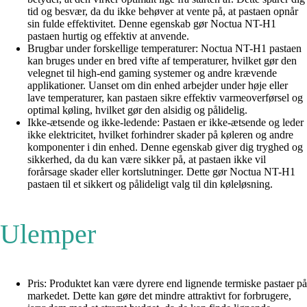
tid og besvær, da du ikke behøver at vente på, at pastaen opnår
sin fulde effektivitet. Denne egenskab gør Noctua NT-H1
pastaen hurtig og effektiv at anvende.
Brugbar under forskellige temperaturer: Noctua NT-H1 pastaen
kan bruges under en bred vifte af temperaturer, hvilket gør den
velegnet til high-end gaming systemer og andre krævende
applikationer. Uanset om din enhed arbejder under høje eller
lave temperaturer, kan pastaen sikre effektiv varmeoverførsel og
optimal køling, hvilket gør den alsidig og pålidelig.
Ikke-ætsende og ikke-ledende: Pastaen er ikke-ætsende og leder
ikke elektricitet, hvilket forhindrer skader på køleren og andre
komponenter i din enhed. Denne egenskab giver dig tryghed og
sikkerhed, da du kan være sikker på, at pastaen ikke vil
forårsage skader eller kortslutninger. Dette gør Noctua NT-H1
pastaen til et sikkert og pålideligt valg til din køleløsning.
Ulemper
Pris: Produktet kan være dyrere end lignende termiske pastaer på
markedet. Dette kan gøre det mindre attraktivt for forbrugere,