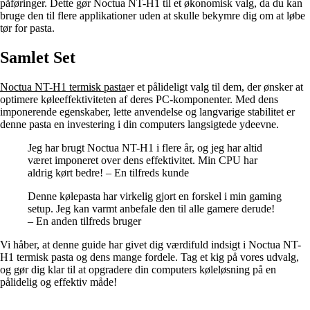
påføringer. Dette gør Noctua NT-H1 til et økonomisk valg, da du kan
bruge den til flere applikationer uden at skulle bekymre dig om at løbe
tør for pasta.
Samlet Set
Noctua NT-H1 termisk pasta
er et pålideligt valg til dem, der ønsker at
optimere køleeffektiviteten af deres PC-komponenter. Med dens
imponerende egenskaber, lette anvendelse og langvarige stabilitet er
denne pasta en investering i din computers langsigtede ydeevne.
Jeg har brugt Noctua NT-H1 i flere år, og jeg har altid
været imponeret over dens effektivitet. Min CPU har
aldrig kørt bedre! – En tilfreds kunde
Denne kølepasta har virkelig gjort en forskel i min gaming
setup. Jeg kan varmt anbefale den til alle gamere derude!
– En anden tilfreds bruger
Vi håber, at denne guide har givet dig værdifuld indsigt i Noctua NT-
H1 termisk pasta og dens mange fordele. Tag et kig på vores udvalg,
og gør dig klar til at opgradere din computers køleløsning på en
pålidelig og effektiv måde!