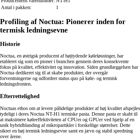
Producentens varenummer:
NT-H1
Antal i pakken:
1
Profiling af Noctua: Pionerer inden for
termisk ledningsevne
Historie
Noctua, en østrigsk producent af højtydende køleløsninger, har
etableret sig som en pioner i branchen gennem deres konsekvente
fokus på kvalitet, effektivitet og innovation. Siden grundlæggelsen har
Noctua dedikeret sig til at skabe produkter, der overgår
forventningerne og udfordrer status quo på køle- og termisk
ledningsfronten.
Efterrettelighed
Noctuas ethos om at levere pålidelige produkter af høj kvalitet afspejles
tydeligt i deres Noctua NT-H1 termiske pasta. Denne pasta er skabt til
at maksimere køleeffektiviteten af CPUer og GPUer ved hjælp af en
unik hybridblanding af mikropartikler i forskellige størrelser. Dette
sikrer en høj termisk ledningsevne samt en jævn og stabil spredning
over årene.