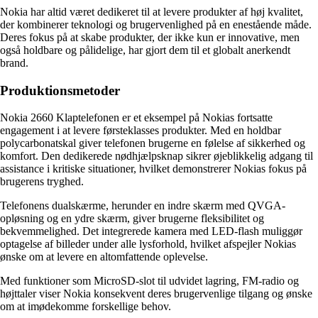
Nokia har altid været dedikeret til at levere produkter af høj kvalitet,
der kombinerer teknologi og brugervenlighed på en enestående måde.
Deres fokus på at skabe produkter, der ikke kun er innovative, men
også holdbare og pålidelige, har gjort dem til et globalt anerkendt
brand.
Produktionsmetoder
Nokia 2660 Klaptelefonen er et eksempel på Nokias fortsatte
engagement i at levere førsteklasses produkter. Med en holdbar
polycarbonatskal giver telefonen brugerne en følelse af sikkerhed og
komfort. Den dedikerede nødhjælpsknap sikrer øjeblikkelig adgang til
assistance i kritiske situationer, hvilket demonstrerer Nokias fokus på
brugerens tryghed.
Telefonens dualskærme, herunder en indre skærm med QVGA-
opløsning og en ydre skærm, giver brugerne fleksibilitet og
bekvemmelighed. Det integrerede kamera med LED-flash muliggør
optagelse af billeder under alle lysforhold, hvilket afspejler Nokias
ønske om at levere en altomfattende oplevelse.
Med funktioner som MicroSD-slot til udvidet lagring, FM-radio og
højttaler viser Nokia konsekvent deres brugervenlige tilgang og ønske
om at imødekomme forskellige behov.