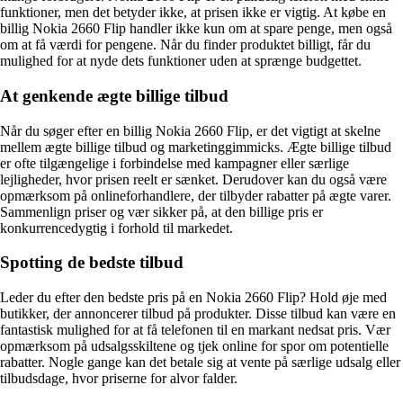
funktioner, men det betyder ikke, at prisen ikke er vigtig. At købe en
billig Nokia 2660 Flip handler ikke kun om at spare penge, men også
om at få værdi for pengene. Når du finder produktet billigt, får du
mulighed for at nyde dets funktioner uden at sprænge budgettet.
At genkende ægte billige tilbud
Når du søger efter en billig Nokia 2660 Flip, er det vigtigt at skelne
mellem ægte billige tilbud og marketinggimmicks. Ægte billige tilbud
er ofte tilgængelige i forbindelse med kampagner eller særlige
lejligheder, hvor prisen reelt er sænket. Derudover kan du også være
opmærksom på onlineforhandlere, der tilbyder rabatter på ægte varer.
Sammenlign priser og vær sikker på, at den billige pris er
konkurrencedygtig i forhold til markedet.
Spotting de bedste tilbud
Leder du efter den bedste pris på en Nokia 2660 Flip? Hold øje med
butikker, der annoncerer tilbud på produkter. Disse tilbud kan være en
fantastisk mulighed for at få telefonen til en markant nedsat pris. Vær
opmærksom på udsalgsskiltene og tjek online for spor om potentielle
rabatter. Nogle gange kan det betale sig at vente på særlige udsalg eller
tilbudsdage, hvor priserne for alvor falder.