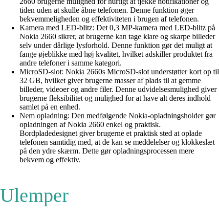
2660 brugerne mulighed for hurtigt at tjekke notifikationer og
tiden uden at skulle åbne telefonen. Denne funktion øger
bekvemmeligheden og effektiviteten i brugen af telefonen.
Kamera med LED-blitz: Det 0,3 MP-kamera med LED-blitz på
Nokia 2660 sikrer, at brugerne kan tage klare og skarpe billeder
selv under dårlige lysforhold. Denne funktion gør det muligt at
fange øjeblikke med høj kvalitet, hvilket adskiller produktet fra
andre telefoner i samme kategori.
MicroSD-slot: Nokia 2660s MicroSD-slot understøtter kort op til
32 GB, hvilket giver brugerne masser af plads til at gemme
billeder, videoer og andre filer. Denne udvidelsesmulighed giver
brugerne fleksibilitet og mulighed for at have alt deres indhold
samlet på en enhed.
Nem opladning: Den medfølgende Nokia-opladningsholder gør
opladningen af Nokia 2660 enkel og praktisk.
Bordpladedesignet giver brugerne et praktisk sted at oplade
telefonen samtidig med, at de kan se meddelelser og klokkeslæt
på den ydre skærm. Dette gør opladningsprocessen mere
bekvem og effektiv.
Ulemper