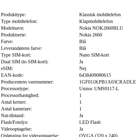
Produkttype:
Klassisk mobiltelefon
Type mobiltelefon:
Klapmobiltelefon
Modelnavn:
Nokia NOK2660BLU
Produktserie:
Nokia 2660
Farve:
Blå
Leverandørens farve:
Blå
Type SIM-kort:
Nano SIM-kort
Dual SIM (to SIM-kort):
Ja
eSIM:
Nej
EAN-kode:
6438409080615
Producentens varenummer:
1GF011KPB1A03CRADLE
Processortype:
Unisoc UMS9117-L
Processorhastighed:
1
Antal kerner:
1
Antal kameraer:
1
Nat-tilstand:
Ja
Flash/Fotolys:
LED Flash
Videooptagelse:
Ja
Opløsning for videooptagelse:
QVGA (320 x 240)