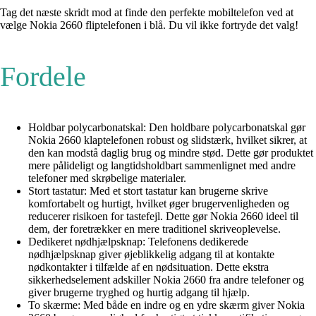
Tag det næste skridt mod at finde den perfekte mobiltelefon ved at
vælge Nokia 2660 fliptelefonen i blå. Du vil ikke fortryde det valg!
Fordele
Holdbar polycarbonatskal: Den holdbare polycarbonatskal gør
Nokia 2660 klaptelefonen robust og slidstærk, hvilket sikrer, at
den kan modstå daglig brug og mindre stød. Dette gør produktet
mere pålideligt og langtidsholdbart sammenlignet med andre
telefoner med skrøbelige materialer.
Stort tastatur: Med et stort tastatur kan brugerne skrive
komfortabelt og hurtigt, hvilket øger brugervenligheden og
reducerer risikoen for tastefejl. Dette gør Nokia 2660 ideel til
dem, der foretrækker en mere traditionel skriveoplevelse.
Dedikeret nødhjælpsknap: Telefonens dedikerede
nødhjælpsknap giver øjeblikkelig adgang til at kontakte
nødkontakter i tilfælde af en nødsituation. Dette ekstra
sikkerhedselement adskiller Nokia 2660 fra andre telefoner og
giver brugerne tryghed og hurtig adgang til hjælp.
To skærme: Med både en indre og en ydre skærm giver Nokia