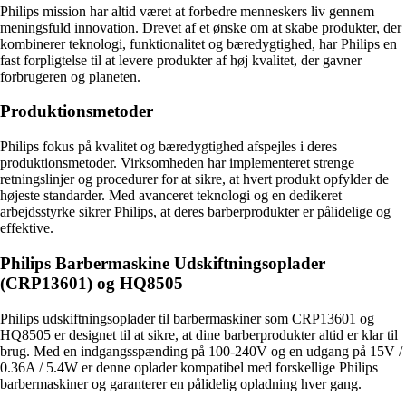
Philips mission har altid været at forbedre menneskers liv gennem
meningsfuld innovation. Drevet af et ønske om at skabe produkter, der
kombinerer teknologi, funktionalitet og bæredygtighed, har Philips en
fast forpligtelse til at levere produkter af høj kvalitet, der gavner
forbrugeren og planeten.
Produktionsmetoder
Philips fokus på kvalitet og bæredygtighed afspejles i deres
produktionsmetoder. Virksomheden har implementeret strenge
retningslinjer og procedurer for at sikre, at hvert produkt opfylder de
højeste standarder. Med avanceret teknologi og en dedikeret
arbejdsstyrke sikrer Philips, at deres barberprodukter er pålidelige og
effektive.
Philips Barbermaskine Udskiftningsoplader
(CRP13601) og HQ8505
Philips udskiftningsoplader til barbermaskiner som CRP13601 og
HQ8505 er designet til at sikre, at dine barberprodukter altid er klar til
brug. Med en indgangsspænding på 100-240V og en udgang på 15V /
0.36A / 5.4W er denne oplader kompatibel med forskellige Philips
barbermaskiner og garanterer en pålidelig opladning hver gang.