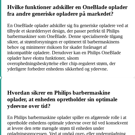
Hvilke funktioner adskiller en OneBlade oplader
fra andre generiske opladere på markedet?
En OneBlade oplader adskiller sig fra generiske opladere ved at
tilbyde et skræddersyet design, der passer perfekt til Philips
barbermaskiner som OneBlade. Denne specialiserede tilgang
sikrer, at strømforsyningen er optimeret til barbermaskinens
behov og minimerer risikoen for skader forårsaget af
inkompatible opladere. Derudover kan en Philips OneBlade
oplader have ekstra funktioner, såsom
overophedningsbeskyttelse eller chip-reguleret strøm, der
yderligere forbedrer enhedens sikkerhed og ydeevne.
Hvordan sikrer en Philips barbermaskine
oplader, at enheden opretholder sin optimale
ydeevne over tid?
En Philips barbermaskine oplader spiller en afgørende rolle i at
opretholde enhedens optimale ydeevne over tid ved konsekvent
at levere den rette mængde strøm til enheden under
opladningsprocessen. Ved at undgå over- eller underopladning