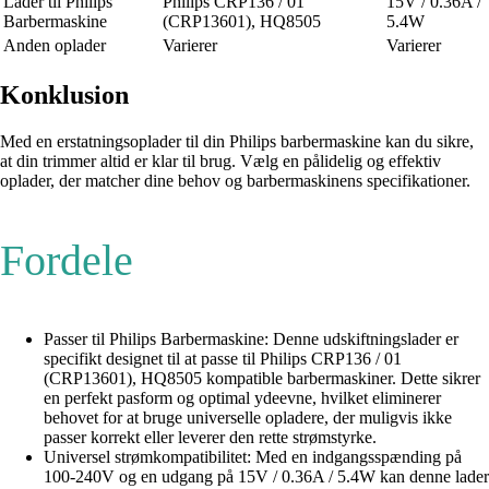
Lader til Philips
Philips CRP136 / 01
15V / 0.36A /
Barbermaskine
(CRP13601), HQ8505
5.4W
Anden oplader
Varierer
Varierer
Konklusion
Med en erstatningsoplader til din Philips barbermaskine kan du sikre,
at din trimmer altid er klar til brug. Vælg en pålidelig og effektiv
oplader, der matcher dine behov og barbermaskinens specifikationer.
Fordele
Passer til Philips Barbermaskine: Denne udskiftningslader er
specifikt designet til at passe til Philips CRP136 / 01
(CRP13601), HQ8505 kompatible barbermaskiner. Dette sikrer
en perfekt pasform og optimal ydeevne, hvilket eliminerer
behovet for at bruge universelle opladere, der muligvis ikke
passer korrekt eller leverer den rette strømstyrke.
Universel strømkompatibilitet: Med en indgangsspænding på
100-240V og en udgang på 15V / 0.36A / 5.4W kan denne lader