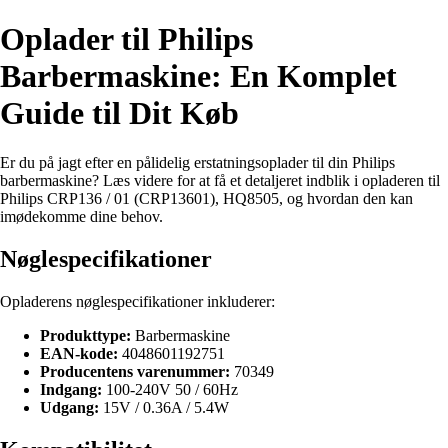
Oplader til Philips
Barbermaskine: En Komplet
Guide til Dit Køb
Er du på jagt efter en pålidelig erstatningsoplader til din Philips
barbermaskine? Læs videre for at få et detaljeret indblik i opladeren til
Philips CRP136 / 01 (CRP13601), HQ8505, og hvordan den kan
imødekomme dine behov.
Nøglespecifikationer
Opladerens nøglespecifikationer inkluderer:
Produkttype:
Barbermaskine
EAN-kode:
4048601192751
Producentens varenummer:
70349
Indgang:
100-240V 50 / 60Hz
Udgang:
15V / 0.36A / 5.4W