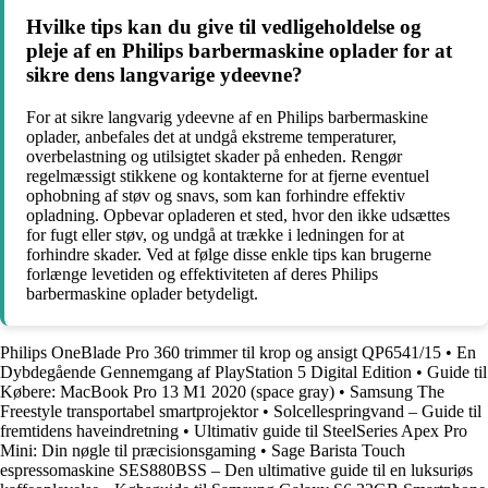
Hvilke tips kan du give til vedligeholdelse og
pleje af en Philips barbermaskine oplader for at
sikre dens langvarige ydeevne?
For at sikre langvarig ydeevne af en Philips barbermaskine
oplader, anbefales det at undgå ekstreme temperaturer,
overbelastning og utilsigtet skader på enheden. Rengør
regelmæssigt stikkene og kontakterne for at fjerne eventuel
ophobning af støv og snavs, som kan forhindre effektiv
opladning. Opbevar opladeren et sted, hvor den ikke udsættes
for fugt eller støv, og undgå at trække i ledningen for at
forhindre skader. Ved at følge disse enkle tips kan brugerne
forlænge levetiden og effektiviteten af deres Philips
barbermaskine oplader betydeligt.
Philips OneBlade Pro 360 trimmer til krop og ansigt QP6541/15
•
En
Dybdegående Gennemgang af PlayStation 5 Digital Edition
•
Guide til
Købere: MacBook Pro 13 M1 2020 (space gray)
•
Samsung The
Freestyle transportabel smartprojektor
•
Solcellespringvand – Guide til
fremtidens haveindretning
•
Ultimativ guide til SteelSeries Apex Pro
Mini: Din nøgle til præcisionsgaming
•
Sage Barista Touch
espressomaskine SES880BSS – Den ultimative guide til en luksuriøs