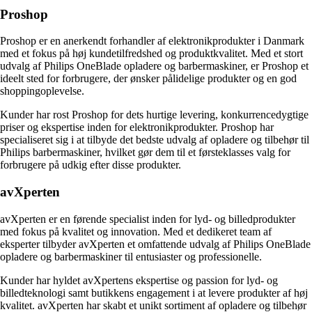
Proshop
Proshop er en anerkendt forhandler af elektronikprodukter i Danmark
med et fokus på høj kundetilfredshed og produktkvalitet. Med et stort
udvalg af Philips OneBlade opladere og barbermaskiner, er Proshop et
ideelt sted for forbrugere, der ønsker pålidelige produkter og en god
shoppingoplevelse.
Kunder har rost Proshop for dets hurtige levering, konkurrencedygtige
priser og ekspertise inden for elektronikprodukter. Proshop har
specialiseret sig i at tilbyde det bedste udvalg af opladere og tilbehør til
Philips barbermaskiner, hvilket gør dem til et førsteklasses valg for
forbrugere på udkig efter disse produkter.
avXperten
avXperten er en førende specialist inden for lyd- og billedprodukter
med fokus på kvalitet og innovation. Med et dedikeret team af
eksperter tilbyder avXperten et omfattende udvalg af Philips OneBlade
opladere og barbermaskiner til entusiaster og professionelle.
Kunder har hyldet avXpertens ekspertise og passion for lyd- og
billedteknologi samt butikkens engagement i at levere produkter af høj
kvalitet. avXperten har skabt et unikt sortiment af opladere og tilbehør