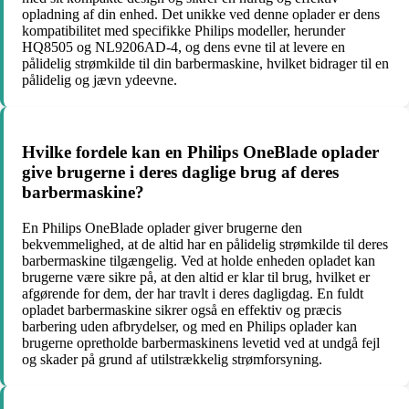
opladning af din enhed. Det unikke ved denne oplader er dens
kompatibilitet med specifikke Philips modeller, herunder
HQ8505 og NL9206AD-4, og dens evne til at levere en
pålidelig strømkilde til din barbermaskine, hvilket bidrager til en
pålidelig og jævn ydeevne.
Hvilke fordele kan en Philips OneBlade oplader
give brugerne i deres daglige brug af deres
barbermaskine?
En Philips OneBlade oplader giver brugerne den
bekvemmelighed, at de altid har en pålidelig strømkilde til deres
barbermaskine tilgængelig. Ved at holde enheden opladet kan
brugerne være sikre på, at den altid er klar til brug, hvilket er
afgørende for dem, der har travlt i deres dagligdag. En fuldt
opladet barbermaskine sikrer også en effektiv og præcis
barbering uden afbrydelser, og med en Philips oplader kan
brugerne opretholde barbermaskinens levetid ved at undgå fejl
og skader på grund af utilstrækkelig strømforsyning.