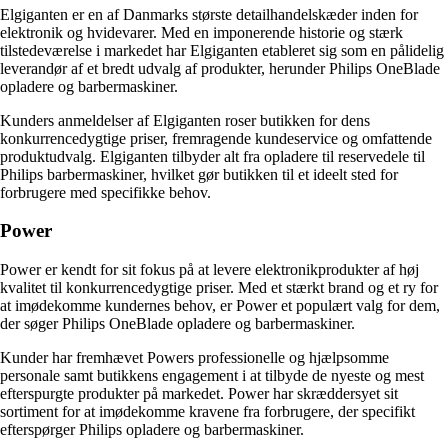
Elgiganten er en af Danmarks største detailhandelskæder inden for
elektronik og hvidevarer. Med en imponerende historie og stærk
tilstedeværelse i markedet har Elgiganten etableret sig som en pålidelig
leverandør af et bredt udvalg af produkter, herunder Philips OneBlade
opladere og barbermaskiner.
Kunders anmeldelser af Elgiganten roser butikken for dens
konkurrencedygtige priser, fremragende kundeservice og omfattende
produktudvalg. Elgiganten tilbyder alt fra opladere til reservedele til
Philips barbermaskiner, hvilket gør butikken til et ideelt sted for
forbrugere med specifikke behov.
Power
Power er kendt for sit fokus på at levere elektronikprodukter af høj
kvalitet til konkurrencedygtige priser. Med et stærkt brand og et ry for
at imødekomme kundernes behov, er Power et populært valg for dem,
der søger Philips OneBlade opladere og barbermaskiner.
Kunder har fremhævet Powers professionelle og hjælpsomme
personale samt butikkens engagement i at tilbyde de nyeste og mest
efterspurgte produkter på markedet. Power har skræddersyet sit
sortiment for at imødekomme kravene fra forbrugere, der specifikt
efterspørger Philips opladere og barbermaskiner.