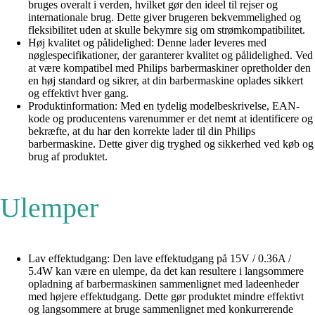
bruges overalt i verden, hvilket gør den ideel til rejser og
internationale brug. Dette giver brugeren bekvemmelighed og
fleksibilitet uden at skulle bekymre sig om strømkompatibilitet.
Høj kvalitet og pålidelighed: Denne lader leveres med
nøglespecifikationer, der garanterer kvalitet og pålidelighed. Ved
at være kompatibel med Philips barbermaskiner opretholder den
en høj standard og sikrer, at din barbermaskine oplades sikkert
og effektivt hver gang.
Produktinformation: Med en tydelig modelbeskrivelse, EAN-
kode og producentens varenummer er det nemt at identificere og
bekræfte, at du har den korrekte lader til din Philips
barbermaskine. Dette giver dig tryghed og sikkerhed ved køb og
brug af produktet.
Ulemper
Lav effektudgang: Den lave effektudgang på 15V / 0.36A /
5.4W kan være en ulempe, da det kan resultere i langsommere
opladning af barbermaskinen sammenlignet med ladeenheder
med højere effektudgang. Dette gør produktet mindre effektivt
og langsommere at bruge sammenlignet med konkurrerende