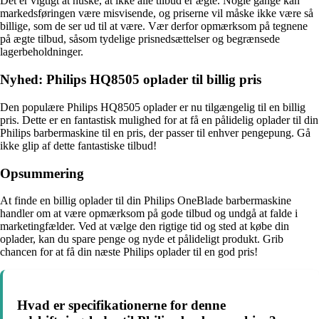
Det er vigtigt at huske, at ikke alle tilbud er ægte. Nogle gange kan
markedsføringen være misvisende, og priserne vil måske ikke være så
billige, som de ser ud til at være. Vær derfor opmærksom på tegnene
på ægte tilbud, såsom tydelige prisnedsættelser og begrænsede
lagerbeholdninger.
Nyhed: Philips HQ8505 oplader til billig pris
Den populære Philips HQ8505 oplader er nu tilgængelig til en billig
pris. Dette er en fantastisk mulighed for at få en pålidelig oplader til din
Philips barbermaskine til en pris, der passer til enhver pengepung. Gå
ikke glip af dette fantastiske tilbud!
Opsummering
At finde en billig oplader til din Philips OneBlade barbermaskine
handler om at være opmærksom på gode tilbud og undgå at falde i
marketingfælder. Ved at vælge den rigtige tid og sted at købe din
oplader, kan du spare penge og nyde et pålideligt produkt. Grib
chancen for at få din næste Philips oplader til en god pris!
Hvad er specifikationerne for denne