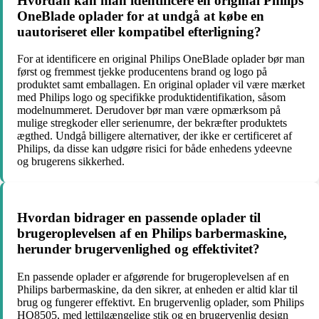
Hvordan kan man identificere en original Philips
OneBlade oplader for at undgå at købe en
uautoriseret eller kompatibel efterligning?
For at identificere en original Philips OneBlade oplader bør man
først og fremmest tjekke producentens brand og logo på
produktet samt emballagen. En original oplader vil være mærket
med Philips logo og specifikke produktidentifikation, såsom
modelnummeret. Derudover bør man være opmærksom på
mulige stregkoder eller serienumre, der bekræfter produktets
ægthed. Undgå billigere alternativer, der ikke er certificeret af
Philips, da disse kan udgøre risici for både enhedens ydeevne
og brugerens sikkerhed.
Hvordan bidrager en passende oplader til
brugeroplevelsen af en Philips barbermaskine,
herunder brugervenlighed og effektivitet?
En passende oplader er afgørende for brugeroplevelsen af en
Philips barbermaskine, da den sikrer, at enheden er altid klar til
brug og fungerer effektivt. En brugervenlig oplader, som Philips
HQ8505, med lettilgængelige stik og en brugervenlig design